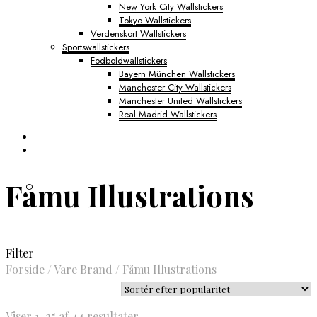
New York City Wallstickers
Tokyo Wallstickers
Verdenskort Wallstickers
Sportswallstickers
Fodboldwallstickers
Bayern München Wallstickers
Manchester City Wallstickers
Manchester United Wallstickers
Real Madrid Wallstickers
Fåmu Illustrations
Filter
Forside
/
Vare Brand
/
Fåmu Illustrations
Sorteret
Viser 1–25 af 44 resultater