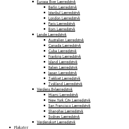
Europa Byer Lærredstryk
Berlin Lærredstryk
Istanbul Lærredstryk
London Lærredstryk
Paris Lærredstryk
Rom Lærredstryk
Lande Lærredstryk
Australien Lærredstryk
Canada Lærredstryk
Cuba Lærredstryk
Frankrig Lærredstryk
Island Lærredstryk
Italien Lærredstryk
Japan Lærredstryk
Tjekkiet Lærredstryk
Tyskland Lærredstryk
Verdens Bylærredstryk
Miami Lærredstryk
New York City Lærredstryk
San Francisco Lærredstryk
Shanghai Lærredstryk
Sydney Lærredstryk
Verdenskort Lærredstryk
Plakater