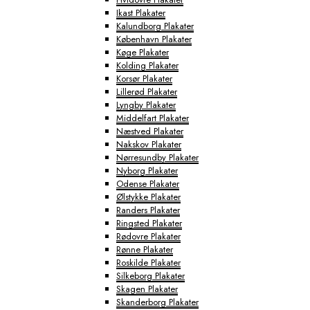
Ikast Plakater
Kalundborg Plakater
København Plakater
Køge Plakater
Kolding Plakater
Korsør Plakater
Lillerød Plakater
Lyngby Plakater
Middelfart Plakater
Næstved Plakater
Nakskov Plakater
Nørresundby Plakater
Nyborg Plakater
Odense Plakater
Ølstykke Plakater
Randers Plakater
Ringsted Plakater
Rødovre Plakater
Rønne Plakater
Roskilde Plakater
Silkeborg Plakater
Skagen Plakater
Skanderborg Plakater