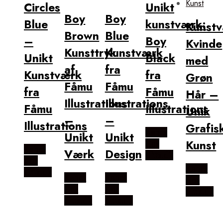
Circles
Unikt
Boy
Boy
Blue
kunstværk:
Kunstv
Brown
Blue
–
Boy
Kvinde
Kunsttryk
Kunstværk
Unikt
Black
med
af
fra
Kunstværk
fra
Grøn
Fåmu
Fåmu
fra
Fåmu
Hår –
Illustrations
Illustrations
Fåmu
Illustrations
Unik
–
–
Illustrations
Grafis
Købes
Unikt
Unikt
Kunst
Hos
Købes
Værk
Design
Illux.dk
Hos
Købes
Illux.dk
Købes
Købes
Hos
Hos
Hos
Illux.dk
Illux.dk
Illux.dk