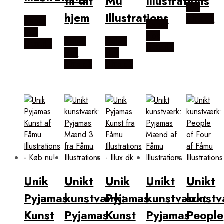
til dit
Mu
Illustrations
Hos
hjem
Illustrations
Illux.dk
Købes
Købes
Hos
Hos
Købes
Købes
Illux.dk
Illux.dk
Hos
Hos
Illux.dk
Illux.dk
Unik
Unikt
Unik
Unikt
Unikt
Pyjamas
kunstværk:
Pyjamas
kunstværk:
kunstv
Kunst
Pyjamas
Kunst
Pyjamas
People