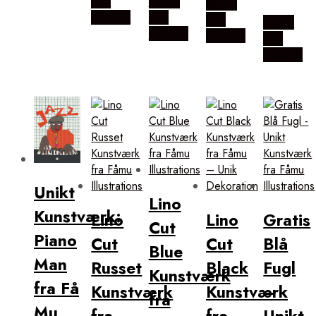
Hos
Købes
Købes
Illux.dk
Hos
Hos
Købes
Illux.dk
Illux.dk
Hos
Illux.dk
Unikt
Lino
Kunstværk:
Lino
Lino
Gratis
Cut
Piano
Cut
Cut
Blå
Blue
Man
Russet
Black
Fugl
Kunstværk
fra Få
Kunstværk
Kunstværk
–
fra
Mu
fra
fra
Unikt