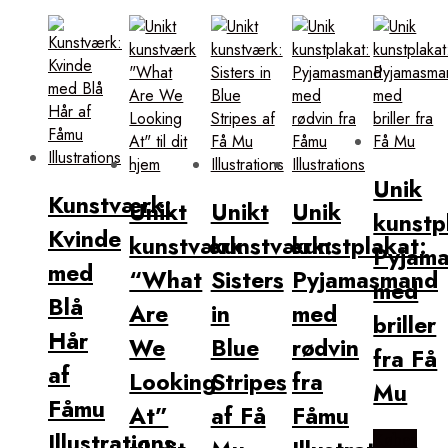
Unik
Kunstværk:
Unikt
Unikt
Unik
kunstp
Kvinde
kunstværk
kunstværk:
kunstplakat:
Pyjam
med
“What
Sisters
Pyjamasmand
med
Blå
Are
in
med
briller
Hår
We
Blue
rødvin
fra Få
af
Looking
Stripes
fra
Mu
Fåmu
At”
af Få
Fåmu
Illustrations
Købes