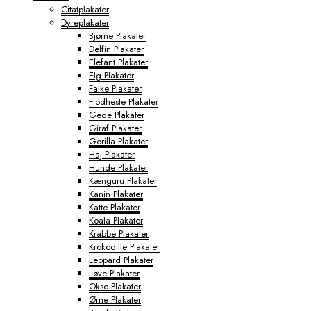
Citatplakater
Dyreplakater
Bjørne Plakater
Delfin Plakater
Elefant Plakater
Elg Plakater
Falke Plakater
Flodheste Plakater
Gede Plakater
Giraf Plakater
Gorilla Plakater
Haj Plakater
Hunde Plakater
Kænguru Plakater
Kanin Plakater
Katte Plakater
Koala Plakater
Krabbe Plakater
Krokodille Plakater
Leopard Plakater
Løve Plakater
Okse Plakater
Ørne Plakater