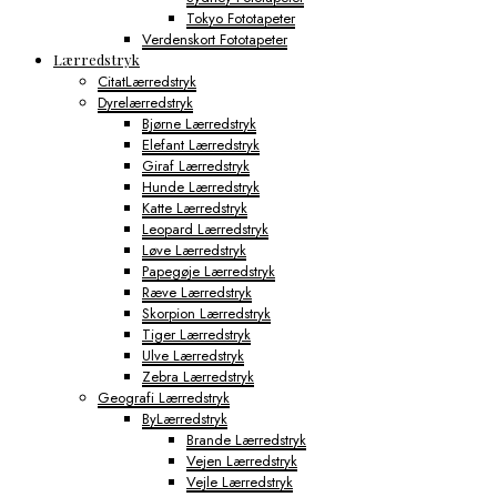
Tokyo Fototapeter
Verdenskort Fototapeter
Lærredstryk
CitatLærredstryk
Dyrelærredstryk
Bjørne Lærredstryk
Elefant Lærredstryk
Giraf Lærredstryk
Hunde Lærredstryk
Katte Lærredstryk
Leopard Lærredstryk
Løve Lærredstryk
Papegøje Lærredstryk
Ræve Lærredstryk
Skorpion Lærredstryk
Tiger Lærredstryk
Ulve Lærredstryk
Zebra Lærredstryk
Geografi Lærredstryk
ByLærredstryk
Brande Lærredstryk
Vejen Lærredstryk
Vejle Lærredstryk