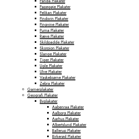
Panda Plakater
Papegøje Plakater
Pelikan Plakater
Pindsvin Plakater
Pingvine Plakater
Puma Plakater
Ræve Plakater
Skildpadde Plakater
Skorpion Plakater
Slange Plakater
Tiger Plakater
Ugle Plakater
Ulve Plakater
Vaskebjørne Plakater
Zebra Plakater
Gamerplakater
Geografi Plakater
Byplakater
Aabenraa Plakater
Aalborg Plakater
Aarhus Plakater
Albertslund Plakater
Ballerup Plakater
Birkerød Plakater