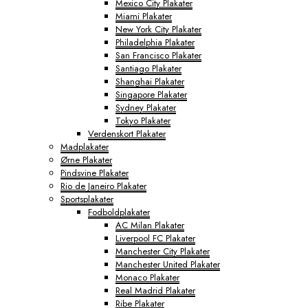
Mexico City Plakater
Miami Plakater
New York City Plakater
Philadelphia Plakater
San Francisco Plakater
Santiago Plakater
Shanghai Plakater
Singapore Plakater
Sydney Plakater
Tokyo Plakater
Verdenskort Plakater
Madplakater
Ørne Plakater
Pindsvine Plakater
Rio de Janeiro Plakater
Sportsplakater
Fodboldplakater
AC Milan Plakater
Liverpool FC Plakater
Manchester City Plakater
Manchester United Plakater
Monaco Plakater
Real Madrid Plakater
Ribe Plakater