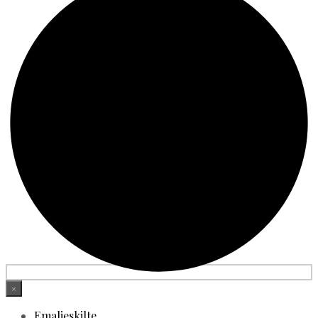
×
Emaljeskilte