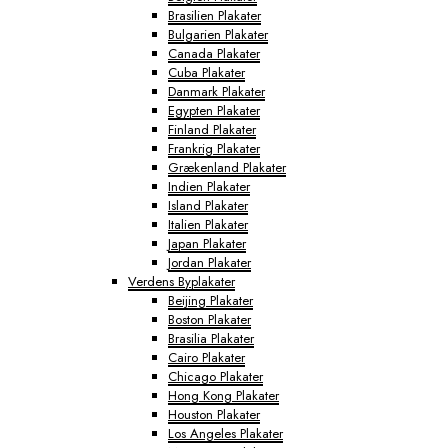
Brasilien Plakater
Bulgarien Plakater
Canada Plakater
Cuba Plakater
Danmark Plakater
Egypten Plakater
Finland Plakater
Frankrig Plakater
Grækenland Plakater
Indien Plakater
Island Plakater
Italien Plakater
Japan Plakater
Jordan Plakater
Verdens Byplakater
Beijing Plakater
Boston Plakater
Brasilia Plakater
Cairo Plakater
Chicago Plakater
Hong Kong Plakater
Houston Plakater
Los Angeles Plakater