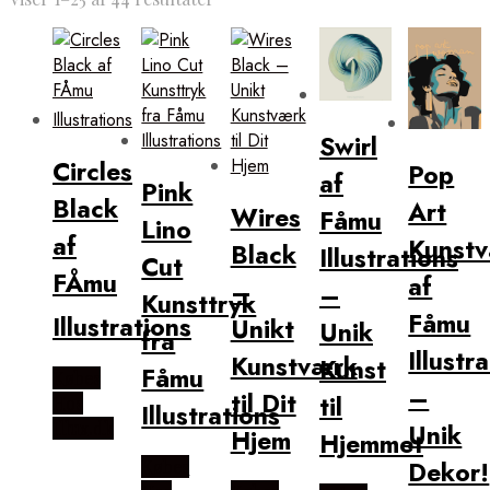
efter
popularitet
Swirl
Circles
Pop
af
Pink
Black
Art
Wires
Fåmu
Lino
af
Kunst
Black
Illustrations
Cut
FÅmu
af
–
–
Kunsttryk
Fåmu
Illustrations
Unikt
Unik
fra
Illustr
Kunstværk
Kunst
Fåmu
Købes
–
til Dit
til
Hos
Illustrations
Illux.dk
Unik
Hjem
Hjemmet
Dekor!
Købes