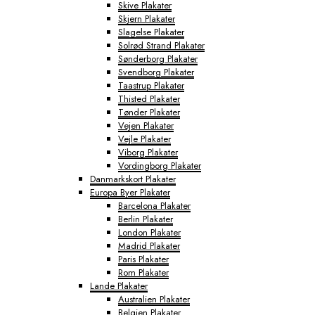
Skive Plakater
Skjern Plakater
Slagelse Plakater
Solrød Strand Plakater
Sønderborg Plakater
Svendborg Plakater
Taastrup Plakater
Thisted Plakater
Tønder Plakater
Vejen Plakater
Vejle Plakater
Viborg Plakater
Vordingborg Plakater
Danmarkskort Plakater
Europa Byer Plakater
Barcelona Plakater
Berlin Plakater
London Plakater
Madrid Plakater
Paris Plakater
Rom Plakater
Lande Plakater
Australien Plakater
Belgien Plakater