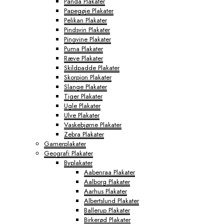
Panda Plakater
Papegøje Plakater
Pelikan Plakater
Pindsvin Plakater
Pingvine Plakater
Puma Plakater
Ræve Plakater
Skildpadde Plakater
Skorpion Plakater
Slange Plakater
Tiger Plakater
Ugle Plakater
Ulve Plakater
Vaskebjørne Plakater
Zebra Plakater
Gamerplakater
Geografi Plakater
Byplakater
Aabenraa Plakater
Aalborg Plakater
Aarhus Plakater
Albertslund Plakater
Ballerup Plakater
Birkerød Plakater