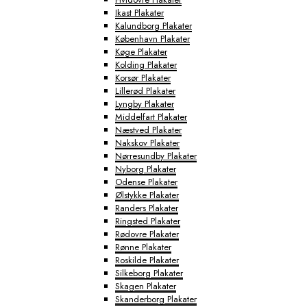
Ikast Plakater
Kalundborg Plakater
København Plakater
Køge Plakater
Kolding Plakater
Korsør Plakater
Lillerød Plakater
Lyngby Plakater
Middelfart Plakater
Næstved Plakater
Nakskov Plakater
Nørresundby Plakater
Nyborg Plakater
Odense Plakater
Ølstykke Plakater
Randers Plakater
Ringsted Plakater
Rødovre Plakater
Rønne Plakater
Roskilde Plakater
Silkeborg Plakater
Skagen Plakater
Skanderborg Plakater