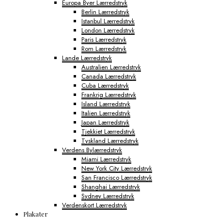
Europa Byer Lærredstryk
Berlin Lærredstryk
Istanbul Lærredstryk
London Lærredstryk
Paris Lærredstryk
Rom Lærredstryk
Lande Lærredstryk
Australien Lærredstryk
Canada Lærredstryk
Cuba Lærredstryk
Frankrig Lærredstryk
Island Lærredstryk
Italien Lærredstryk
Japan Lærredstryk
Tjekkiet Lærredstryk
Tyskland Lærredstryk
Verdens Bylærredstryk
Miami Lærredstryk
New York City Lærredstryk
San Francisco Lærredstryk
Shanghai Lærredstryk
Sydney Lærredstryk
Verdenskort Lærredstryk
Plakater