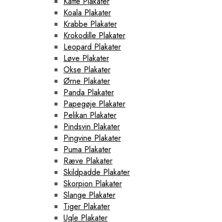
Katte Plakater
Koala Plakater
Krabbe Plakater
Krokodille Plakater
Leopard Plakater
Løve Plakater
Okse Plakater
Ørne Plakater
Panda Plakater
Papegøje Plakater
Pelikan Plakater
Pindsvin Plakater
Pingvine Plakater
Puma Plakater
Ræve Plakater
Skildpadde Plakater
Skorpion Plakater
Slange Plakater
Tiger Plakater
Ugle Plakater