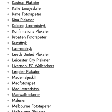
Kastrup Plakater
Katte Emaljeskilte
Katte Fototapeter
Kina Plakater
Kolding Lærredstryk
Konfirmations Plakater
Kroatien Fototapeter
Kunsttryk
Lærredstryk
Leeds United Plakater
Leicester City Plakater
Liverpool FC Wallstickers
Løgstør Plakater
Mademaljeskilt
Madfototapet
MadLærredstryk
Madwallstickerer
Malerier
Melbourne Fototapeter
Melbourne Plakater