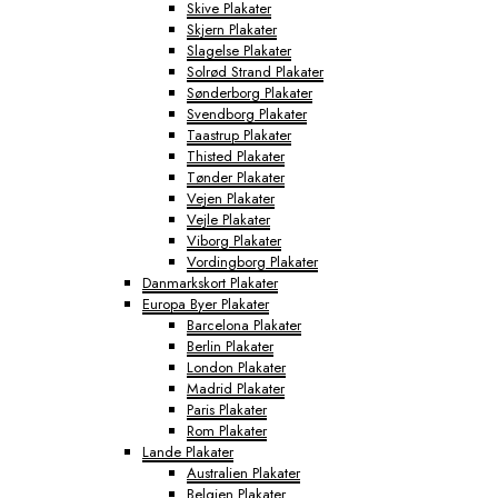
Skive Plakater
Skjern Plakater
Slagelse Plakater
Solrød Strand Plakater
Sønderborg Plakater
Svendborg Plakater
Taastrup Plakater
Thisted Plakater
Tønder Plakater
Vejen Plakater
Vejle Plakater
Viborg Plakater
Vordingborg Plakater
Danmarkskort Plakater
Europa Byer Plakater
Barcelona Plakater
Berlin Plakater
London Plakater
Madrid Plakater
Paris Plakater
Rom Plakater
Lande Plakater
Australien Plakater
Belgien Plakater