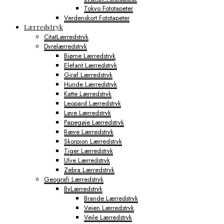
Tokyo Fototapeter
Verdenskort Fototapeter
Lærredstryk
CitatLærredstryk
Dyrelærredstryk
Bjørne Lærredstryk
Elefant Lærredstryk
Giraf Lærredstryk
Hunde Lærredstryk
Katte Lærredstryk
Leopard Lærredstryk
Løve Lærredstryk
Papegøje Lærredstryk
Ræve Lærredstryk
Skorpion Lærredstryk
Tiger Lærredstryk
Ulve Lærredstryk
Zebra Lærredstryk
Geografi Lærredstryk
ByLærredstryk
Brande Lærredstryk
Vejen Lærredstryk
Vejle Lærredstryk