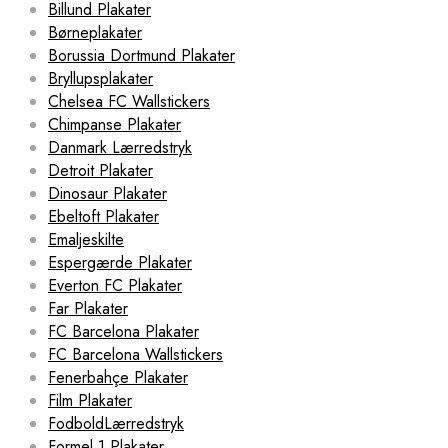
Billund Plakater
Børneplakater
Borussia Dortmund Plakater
Bryllupsplakater
Chelsea FC Wallstickers
Chimpanse Plakater
Danmark Lærredstryk
Detroit Plakater
Dinosaur Plakater
Ebeltoft Plakater
Emaljeskilte
Espergærde Plakater
Everton FC Plakater
Far Plakater
FC Barcelona Plakater
FC Barcelona Wallstickers
Fenerbahçe Plakater
Film Plakater
FodboldLærredstryk
Formel 1 Plakater