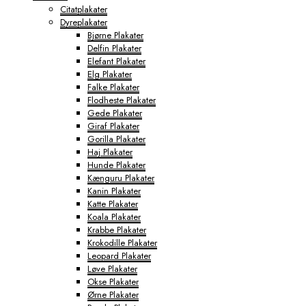
Citatplakater
Dyreplakater
Bjørne Plakater
Delfin Plakater
Elefant Plakater
Elg Plakater
Falke Plakater
Flodheste Plakater
Gede Plakater
Giraf Plakater
Gorilla Plakater
Haj Plakater
Hunde Plakater
Kænguru Plakater
Kanin Plakater
Katte Plakater
Koala Plakater
Krabbe Plakater
Krokodille Plakater
Leopard Plakater
Løve Plakater
Okse Plakater
Ørne Plakater