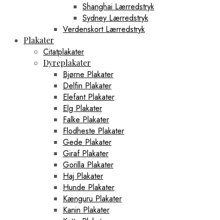
Shanghai Lærredstryk
Sydney Lærredstryk
Verdenskort Lærredstryk
Plakater
Citatplakater
Dyreplakater
Bjørne Plakater
Delfin Plakater
Elefant Plakater
Elg Plakater
Falke Plakater
Flodheste Plakater
Gede Plakater
Giraf Plakater
Gorilla Plakater
Haj Plakater
Hunde Plakater
Kænguru Plakater
Kanin Plakater