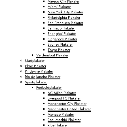
Mexico City Plakater
Miami Plakater
New York City Plakater
Philadelphia Plakater
San Francisco Plakater
Santiago Plakater
Shanghai Plakater
Singapore Plakater
Sydney Plakater
Tokyo Plakater
Verdenskort Plakater
Madplakater
Ørne Plakater
Pindsvine Plakater
Rio de Janeiro Plakater
Sportsplakater
Fodboldplakater
AC Milan Plakater
Liverpool FC Plakater
Manchester City Plakater
Manchester United Plakater
Monaco Plakater
Real Madrid Plakater
Ribe Plakater