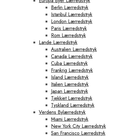
Europa Byer Lærredstryk
Berlin Lærredstryk
Istanbul Lærredstryk
London Lærredstryk
Paris Lærredstryk
Rom Lærredstryk
Lande Lærredstryk
Australien Lærredstryk
Canada Lærredstryk
Cuba Lærredstryk
Frankrig Lærredstryk
Island Lærredstryk
Italien Lærredstryk
Japan Lærredstryk
Tjekkiet Lærredstryk
Tyskland Lærredstryk
Verdens Bylærredstryk
Miami Lærredstryk
New York City Lærredstryk
San Francisco Lærredstryk