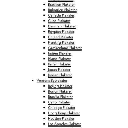
Brasilien Plakater
Bulgarien Plakater
Canada Plakater
Cuba Plakater
Danmark Plakater
Egypten Plakater
Finland Plakater
Frankrig Plakater
Grækenland Plakater
Indien Plakater
Island Plakater
Italien Plakater
Japan Plakater
Jordan Plakater
Verdens Byplakater
Beijing Plakater
Boston Plakater
Brasilia Plakater
Cairo Plakater
Chicago Plakater
Hong Kong Plakater
Houston Plakater
Los Angeles Plakater