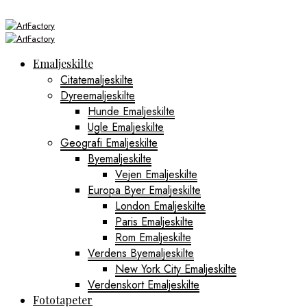
Emaljeskilte
Citatemaljeskilte
Dyreemaljeskilte
Hunde Emaljeskilte
Ugle Emaljeskilte
Geografi Emaljeskilte
Byemaljeskilte
Vejen Emaljeskilte
Europa Byer Emaljeskilte
London Emaljeskilte
Paris Emaljeskilte
Rom Emaljeskilte
Verdens Byemaljeskilte
New York City Emaljeskilte
Verdenskort Emaljeskilte
Fototapeter