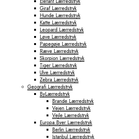
Elefant Lærredstryk
Giraf Lærredstryk
Hunde Lærredstryk
Katte Lærredstryk
Leopard Lærredstryk
Løve Lærredstryk
Papegøje Lærredstryk
Ræve Lærredstryk
Skorpion Lærredstryk
Tiger Lærredstryk
Ulve Lærredstryk
Zebra Lærredstryk
Geografi Lærredstryk
ByLærredstryk
Brande Lærredstryk
Vejen Lærredstryk
Vejle Lærredstryk
Europa Byer Lærredstryk
Berlin Lærredstryk
Istanbul Lærredstryk