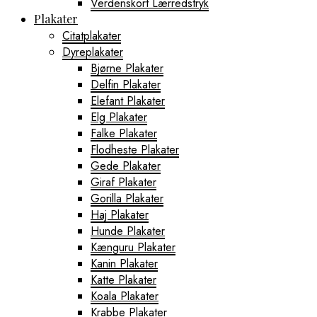
Verdenskort Lærredstryk
Plakater
Citatplakater
Dyreplakater
Bjørne Plakater
Delfin Plakater
Elefant Plakater
Elg Plakater
Falke Plakater
Flodheste Plakater
Gede Plakater
Giraf Plakater
Gorilla Plakater
Haj Plakater
Hunde Plakater
Kænguru Plakater
Kanin Plakater
Katte Plakater
Koala Plakater
Krabbe Plakater