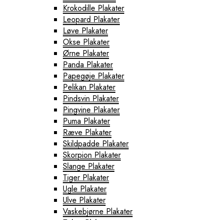
Krokodille Plakater
Leopard Plakater
Løve Plakater
Okse Plakater
Ørne Plakater
Panda Plakater
Papegøje Plakater
Pelikan Plakater
Pindsvin Plakater
Pingvine Plakater
Puma Plakater
Ræve Plakater
Skildpadde Plakater
Skorpion Plakater
Slange Plakater
Tiger Plakater
Ugle Plakater
Ulve Plakater
Vaskebjørne Plakater