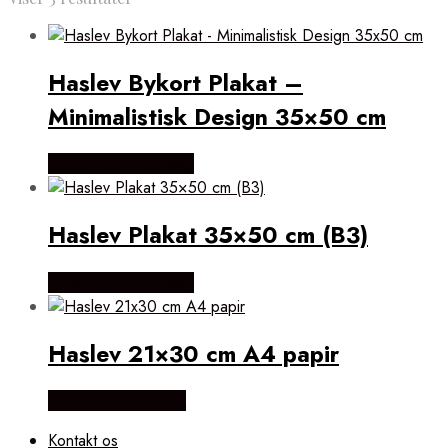
efter
popularitet
Haslev Bykort Plakat –
Minimalistisk Design 35×50 cm
Købes Hos Printway
Haslev Plakat 35×50 cm (B3)
Købes Hos Printway
Haslev 21×30 cm A4 papir
Købes Hos Plakana
Kontakt os