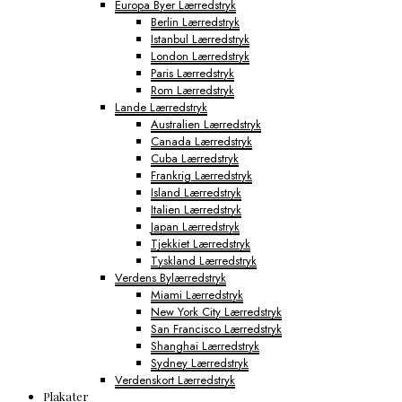
Europa Byer Lærredstryk
Berlin Lærredstryk
Istanbul Lærredstryk
London Lærredstryk
Paris Lærredstryk
Rom Lærredstryk
Lande Lærredstryk
Australien Lærredstryk
Canada Lærredstryk
Cuba Lærredstryk
Frankrig Lærredstryk
Island Lærredstryk
Italien Lærredstryk
Japan Lærredstryk
Tjekkiet Lærredstryk
Tyskland Lærredstryk
Verdens Bylærredstryk
Miami Lærredstryk
New York City Lærredstryk
San Francisco Lærredstryk
Shanghai Lærredstryk
Sydney Lærredstryk
Verdenskort Lærredstryk
Plakater