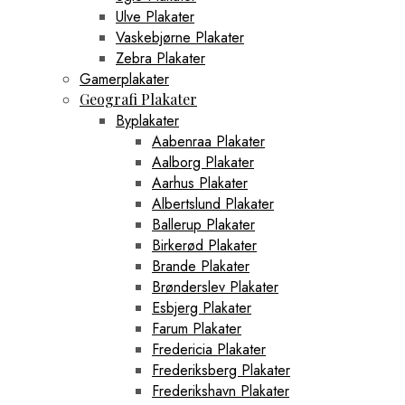
Ulve Plakater
Vaskebjørne Plakater
Zebra Plakater
Gamerplakater
Geografi Plakater
Byplakater
Aabenraa Plakater
Aalborg Plakater
Aarhus Plakater
Albertslund Plakater
Ballerup Plakater
Birkerød Plakater
Brande Plakater
Brønderslev Plakater
Esbjerg Plakater
Farum Plakater
Fredericia Plakater
Frederiksberg Plakater
Frederikshavn Plakater