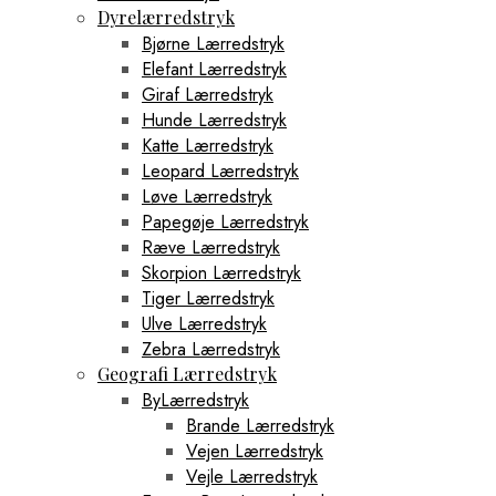
Dyrelærredstryk
Bjørne Lærredstryk
Elefant Lærredstryk
Giraf Lærredstryk
Hunde Lærredstryk
Katte Lærredstryk
Leopard Lærredstryk
Løve Lærredstryk
Papegøje Lærredstryk
Ræve Lærredstryk
Skorpion Lærredstryk
Tiger Lærredstryk
Ulve Lærredstryk
Zebra Lærredstryk
Geografi Lærredstryk
ByLærredstryk
Brande Lærredstryk
Vejen Lærredstryk
Vejle Lærredstryk