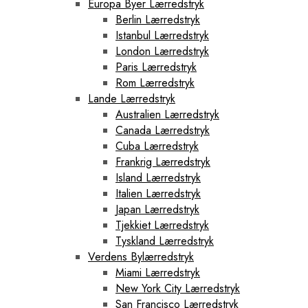
Europa Byer Lærredstryk
Berlin Lærredstryk
Istanbul Lærredstryk
London Lærredstryk
Paris Lærredstryk
Rom Lærredstryk
Lande Lærredstryk
Australien Lærredstryk
Canada Lærredstryk
Cuba Lærredstryk
Frankrig Lærredstryk
Island Lærredstryk
Italien Lærredstryk
Japan Lærredstryk
Tjekkiet Lærredstryk
Tyskland Lærredstryk
Verdens Bylærredstryk
Miami Lærredstryk
New York City Lærredstryk
San Francisco Lærredstryk