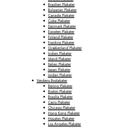
Brasilien Plakater
Bulgarien Plakater
Canada Plakater
Cuba Plakater
Danmark Plakater
Egypten Plakater
Finland Plakater
Frankrig Plakater
Grækenland Plakater
Indien Plakater
Island Plakater
Italien Plakater
Japan Plakater
Jordan Plakater
Verdens Byplakater
Beijing Plakater
Boston Plakater
Brasilia Plakater
Cairo Plakater
Chicago Plakater
Hong Kong Plakater
Houston Plakater
Los Angeles Plakater