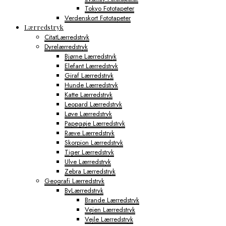
Tokyo Fototapeter
Verdenskort Fototapeter
Lærredstryk
CitatLærredstryk
Dyrelærredstryk
Bjørne Lærredstryk
Elefant Lærredstryk
Giraf Lærredstryk
Hunde Lærredstryk
Katte Lærredstryk
Leopard Lærredstryk
Løve Lærredstryk
Papegøje Lærredstryk
Ræve Lærredstryk
Skorpion Lærredstryk
Tiger Lærredstryk
Ulve Lærredstryk
Zebra Lærredstryk
Geografi Lærredstryk
ByLærredstryk
Brande Lærredstryk
Vejen Lærredstryk
Vejle Lærredstryk