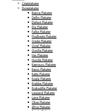
Citatplakater
Dyreplakater
Bjørne Plakater
Delfin Plakater
Elefant Plakater
Elg Plakater
Falke Plakater
Flodheste Plakater
Gede Plakater
Giraf Plakater
Gorilla Plakater
Haj Plakater
Hunde Plakater
Kænguru Plakater
Kanin Plakater
Katte Plakater
Koala Plakater
Krabbe Plakater
Krokodille Plakater
Leopard Plakater
Løve Plakater
Okse Plakater
Ørne Plakater