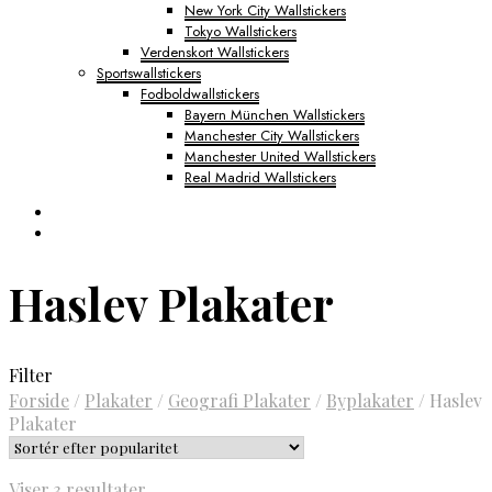
New York City Wallstickers
Tokyo Wallstickers
Verdenskort Wallstickers
Sportswallstickers
Fodboldwallstickers
Bayern München Wallstickers
Manchester City Wallstickers
Manchester United Wallstickers
Real Madrid Wallstickers
Haslev Plakater
Filter
Forside
/
Plakater
/
Geografi Plakater
/
Byplakater
/
Haslev
Plakater
Sorteret
Viser 3 resultater