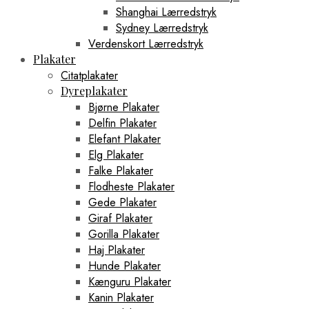
Shanghai Lærredstryk
Sydney Lærredstryk
Verdenskort Lærredstryk
Plakater
Citatplakater
Dyreplakater
Bjørne Plakater
Delfin Plakater
Elefant Plakater
Elg Plakater
Falke Plakater
Flodheste Plakater
Gede Plakater
Giraf Plakater
Gorilla Plakater
Haj Plakater
Hunde Plakater
Kænguru Plakater
Kanin Plakater