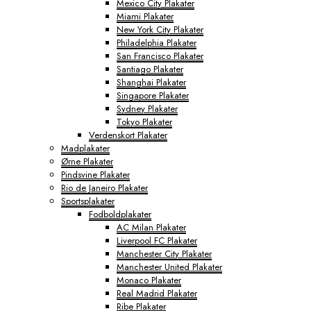
Mexico City Plakater
Miami Plakater
New York City Plakater
Philadelphia Plakater
San Francisco Plakater
Santiago Plakater
Shanghai Plakater
Singapore Plakater
Sydney Plakater
Tokyo Plakater
Verdenskort Plakater
Madplakater
Ørne Plakater
Pindsvine Plakater
Rio de Janeiro Plakater
Sportsplakater
Fodboldplakater
AC Milan Plakater
Liverpool FC Plakater
Manchester City Plakater
Manchester United Plakater
Monaco Plakater
Real Madrid Plakater
Ribe Plakater