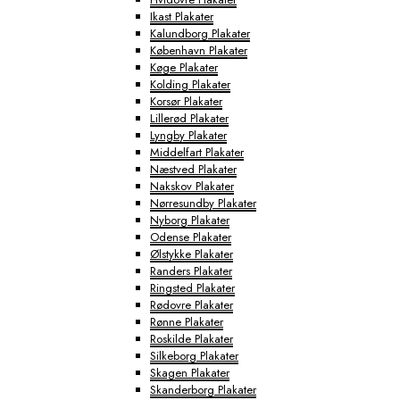
Ikast Plakater
Kalundborg Plakater
København Plakater
Køge Plakater
Kolding Plakater
Korsør Plakater
Lillerød Plakater
Lyngby Plakater
Middelfart Plakater
Næstved Plakater
Nakskov Plakater
Nørresundby Plakater
Nyborg Plakater
Odense Plakater
Ølstykke Plakater
Randers Plakater
Ringsted Plakater
Rødovre Plakater
Rønne Plakater
Roskilde Plakater
Silkeborg Plakater
Skagen Plakater
Skanderborg Plakater