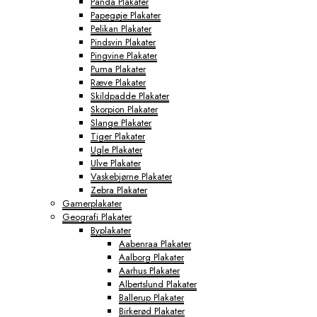
Panda Plakater
Papegøje Plakater
Pelikan Plakater
Pindsvin Plakater
Pingvine Plakater
Puma Plakater
Ræve Plakater
Skildpadde Plakater
Skorpion Plakater
Slange Plakater
Tiger Plakater
Ugle Plakater
Ulve Plakater
Vaskebjørne Plakater
Zebra Plakater
Gamerplakater
Geografi Plakater
Byplakater
Aabenraa Plakater
Aalborg Plakater
Aarhus Plakater
Albertslund Plakater
Ballerup Plakater
Birkerød Plakater