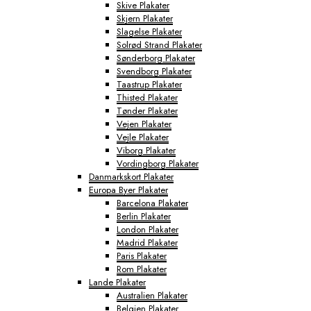
Skive Plakater
Skjern Plakater
Slagelse Plakater
Solrød Strand Plakater
Sønderborg Plakater
Svendborg Plakater
Taastrup Plakater
Thisted Plakater
Tønder Plakater
Vejen Plakater
Vejle Plakater
Viborg Plakater
Vordingborg Plakater
Danmarkskort Plakater
Europa Byer Plakater
Barcelona Plakater
Berlin Plakater
London Plakater
Madrid Plakater
Paris Plakater
Rom Plakater
Lande Plakater
Australien Plakater
Belgien Plakater