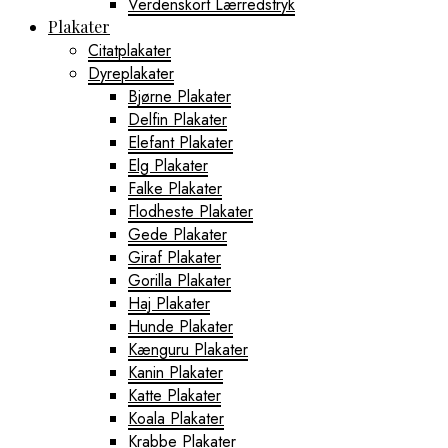
Verdenskort Lærredstryk
Plakater
Citatplakater
Dyreplakater
Bjørne Plakater
Delfin Plakater
Elefant Plakater
Elg Plakater
Falke Plakater
Flodheste Plakater
Gede Plakater
Giraf Plakater
Gorilla Plakater
Haj Plakater
Hunde Plakater
Kænguru Plakater
Kanin Plakater
Katte Plakater
Koala Plakater
Krabbe Plakater