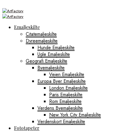
Emaljeskilte
Citatemaljeskilte
Dyreemaljeskilte
Hunde Emaljeskilte
Ugle Emaljeskilte
Geografi Emaljeskilte
Byemaljeskilte
Vejen Emaljeskilte
Europa Byer Emaljeskilte
London Emaljeskilte
Paris Emaljeskilte
Rom Emaljeskilte
Verdens Byemaljeskilte
New York City Emaljeskilte
Verdenskort Emaljeskilte
Fototapeter