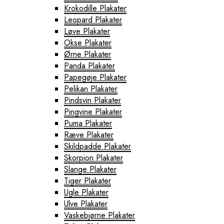
Krokodille Plakater
Leopard Plakater
Løve Plakater
Okse Plakater
Ørne Plakater
Panda Plakater
Papegøje Plakater
Pelikan Plakater
Pindsvin Plakater
Pingvine Plakater
Puma Plakater
Ræve Plakater
Skildpadde Plakater
Skorpion Plakater
Slange Plakater
Tiger Plakater
Ugle Plakater
Ulve Plakater
Vaskebjørne Plakater