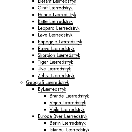
Elefant Lærredstryk
Giraf Lærredstryk
Hunde Lærredstryk
Katte Lærredstryk
Leopard Lærredstryk
Løve Lærredstryk
Papegøje Lærredstryk
Ræve Lærredstryk
Skorpion Lærredstryk
Tiger Lærredstryk
Ulve Lærredstryk
Zebra Lærredstryk
Geografi Lærredstryk
ByLærredstryk
Brande Lærredstryk
Vejen Lærredstryk
Vejle Lærredstryk
Europa Byer Lærredstryk
Berlin Lærredstryk
Istanbul Lærredstryk