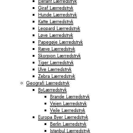
Elefant Lærredstryk
Giraf Lærredstryk
Hunde Lærredstryk
Katte Lærredstryk
Leopard Lærredstryk
Løve Lærredstryk
Papegøje Lærredstryk
Ræve Lærredstryk
Skorpion Lærredstryk
Tiger Lærredstryk
Ulve Lærredstryk
Zebra Lærredstryk
Geografi Lærredstryk
ByLærredstryk
Brande Lærredstryk
Vejen Lærredstryk
Vejle Lærredstryk
Europa Byer Lærredstryk
Berlin Lærredstryk
Istanbul Lærredstryk