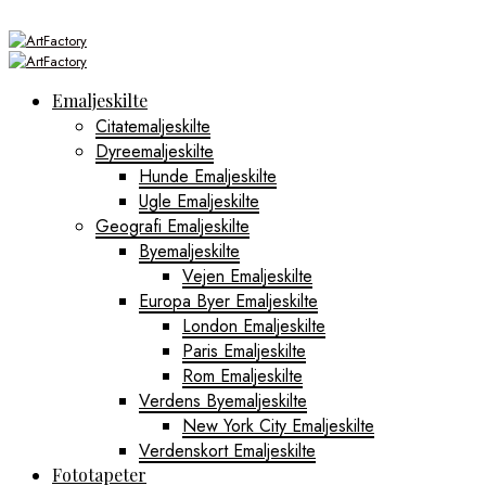
Emaljeskilte
Citatemaljeskilte
Dyreemaljeskilte
Hunde Emaljeskilte
Ugle Emaljeskilte
Geografi Emaljeskilte
Byemaljeskilte
Vejen Emaljeskilte
Europa Byer Emaljeskilte
London Emaljeskilte
Paris Emaljeskilte
Rom Emaljeskilte
Verdens Byemaljeskilte
New York City Emaljeskilte
Verdenskort Emaljeskilte
Fototapeter