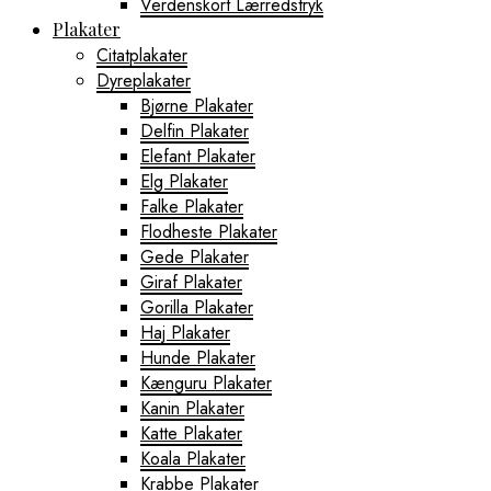
Verdenskort Lærredstryk
Plakater
Citatplakater
Dyreplakater
Bjørne Plakater
Delfin Plakater
Elefant Plakater
Elg Plakater
Falke Plakater
Flodheste Plakater
Gede Plakater
Giraf Plakater
Gorilla Plakater
Haj Plakater
Hunde Plakater
Kænguru Plakater
Kanin Plakater
Katte Plakater
Koala Plakater
Krabbe Plakater