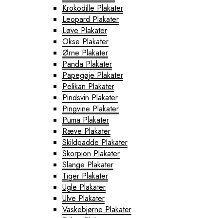
Krokodille Plakater
Leopard Plakater
Løve Plakater
Okse Plakater
Ørne Plakater
Panda Plakater
Papegøje Plakater
Pelikan Plakater
Pindsvin Plakater
Pingvine Plakater
Puma Plakater
Ræve Plakater
Skildpadde Plakater
Skorpion Plakater
Slange Plakater
Tiger Plakater
Ugle Plakater
Ulve Plakater
Vaskebjørne Plakater