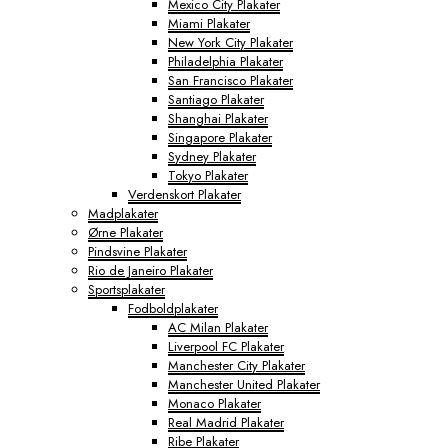
Mexico City Plakater
Miami Plakater
New York City Plakater
Philadelphia Plakater
San Francisco Plakater
Santiago Plakater
Shanghai Plakater
Singapore Plakater
Sydney Plakater
Tokyo Plakater
Verdenskort Plakater
Madplakater
Ørne Plakater
Pindsvine Plakater
Rio de Janeiro Plakater
Sportsplakater
Fodboldplakater
AC Milan Plakater
Liverpool FC Plakater
Manchester City Plakater
Manchester United Plakater
Monaco Plakater
Real Madrid Plakater
Ribe Plakater