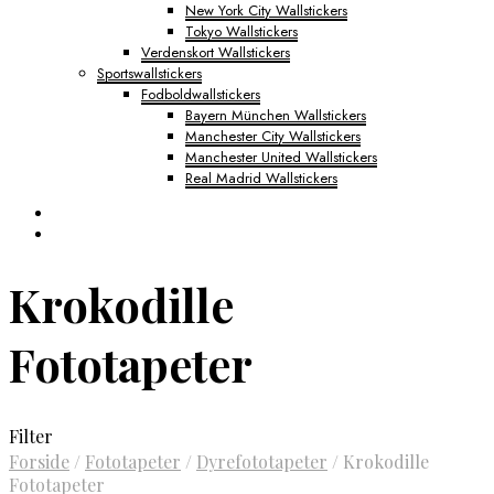
New York City Wallstickers
Tokyo Wallstickers
Verdenskort Wallstickers
Sportswallstickers
Fodboldwallstickers
Bayern München Wallstickers
Manchester City Wallstickers
Manchester United Wallstickers
Real Madrid Wallstickers
Krokodille
Fototapeter
Filter
Forside
/
Fototapeter
/
Dyrefototapeter
/
Krokodille
Fototapeter