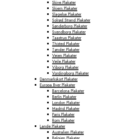
Skive Plakater
Skjern Plakater
Slagelse Plakater
Solrød Strand Plakater
Sønderborg Plakater
Svendborg Plakater
Taastrup Plakater
Thisted Plakater
Tønder Plakater
Vejen Plakater
Vejle Plakater
Viborg Plakater
Vordingborg Plakater
Danmarkskort Plakater
Europa Byer Plakater
Barcelona Plakater
Berlin Plakater
London Plakater
Madrid Plakater
Paris Plakater
Rom Plakater
Lande Plakater
Australien Plakater
Belgien Plakater