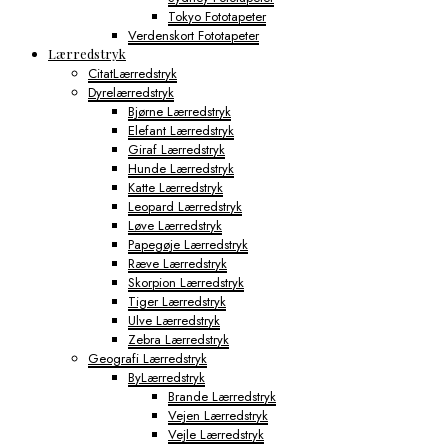
Tokyo Fototapeter
Verdenskort Fototapeter
Lærredstryk
CitatLærredstryk
Dyrelærredstryk
Bjørne Lærredstryk
Elefant Lærredstryk
Giraf Lærredstryk
Hunde Lærredstryk
Katte Lærredstryk
Leopard Lærredstryk
Løve Lærredstryk
Papegøje Lærredstryk
Ræve Lærredstryk
Skorpion Lærredstryk
Tiger Lærredstryk
Ulve Lærredstryk
Zebra Lærredstryk
Geografi Lærredstryk
ByLærredstryk
Brande Lærredstryk
Vejen Lærredstryk
Vejle Lærredstryk