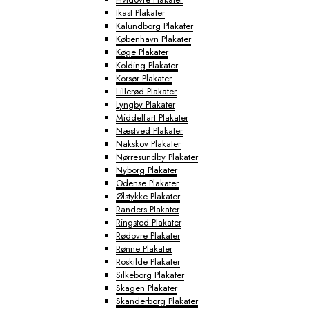
Ikast Plakater
Kalundborg Plakater
København Plakater
Køge Plakater
Kolding Plakater
Korsør Plakater
Lillerød Plakater
Lyngby Plakater
Middelfart Plakater
Næstved Plakater
Nakskov Plakater
Nørresundby Plakater
Nyborg Plakater
Odense Plakater
Ølstykke Plakater
Randers Plakater
Ringsted Plakater
Rødovre Plakater
Rønne Plakater
Roskilde Plakater
Silkeborg Plakater
Skagen Plakater
Skanderborg Plakater