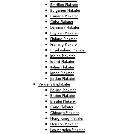
Brasilien Plakater
Bulgarien Plakater
Canada Plakater
Cuba Plakater
Danmark Plakater
Egypten Plakater
Finland Plakater
Frankrig Plakater
Grækenland Plakater
Indien Plakater
Island Plakater
Italien Plakater
Japan Plakater
Jordan Plakater
Verdens Byplakater
Beijing Plakater
Boston Plakater
Brasilia Plakater
Cairo Plakater
Chicago Plakater
Hong Kong Plakater
Houston Plakater
Los Angeles Plakater