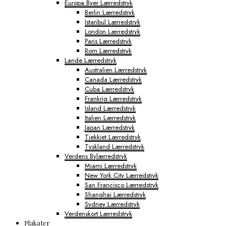
Europa Byer Lærredstryk
Berlin Lærredstryk
Istanbul Lærredstryk
London Lærredstryk
Paris Lærredstryk
Rom Lærredstryk
Lande Lærredstryk
Australien Lærredstryk
Canada Lærredstryk
Cuba Lærredstryk
Frankrig Lærredstryk
Island Lærredstryk
Italien Lærredstryk
Japan Lærredstryk
Tjekkiet Lærredstryk
Tyskland Lærredstryk
Verdens Bylærredstryk
Miami Lærredstryk
New York City Lærredstryk
San Francisco Lærredstryk
Shanghai Lærredstryk
Sydney Lærredstryk
Verdenskort Lærredstryk
Plakater