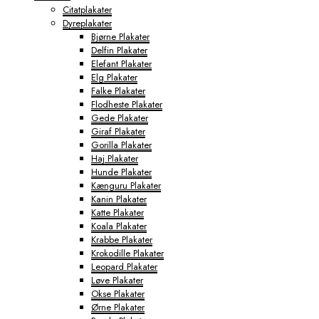
Citatplakater
Dyreplakater
Bjørne Plakater
Delfin Plakater
Elefant Plakater
Elg Plakater
Falke Plakater
Flodheste Plakater
Gede Plakater
Giraf Plakater
Gorilla Plakater
Haj Plakater
Hunde Plakater
Kænguru Plakater
Kanin Plakater
Katte Plakater
Koala Plakater
Krabbe Plakater
Krokodille Plakater
Leopard Plakater
Løve Plakater
Okse Plakater
Ørne Plakater