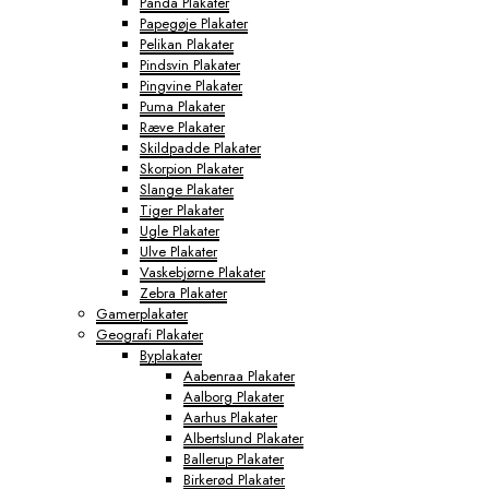
Panda Plakater
Papegøje Plakater
Pelikan Plakater
Pindsvin Plakater
Pingvine Plakater
Puma Plakater
Ræve Plakater
Skildpadde Plakater
Skorpion Plakater
Slange Plakater
Tiger Plakater
Ugle Plakater
Ulve Plakater
Vaskebjørne Plakater
Zebra Plakater
Gamerplakater
Geografi Plakater
Byplakater
Aabenraa Plakater
Aalborg Plakater
Aarhus Plakater
Albertslund Plakater
Ballerup Plakater
Birkerød Plakater