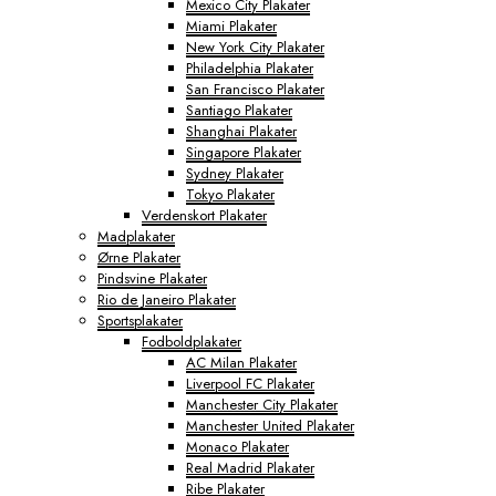
Mexico City Plakater
Miami Plakater
New York City Plakater
Philadelphia Plakater
San Francisco Plakater
Santiago Plakater
Shanghai Plakater
Singapore Plakater
Sydney Plakater
Tokyo Plakater
Verdenskort Plakater
Madplakater
Ørne Plakater
Pindsvine Plakater
Rio de Janeiro Plakater
Sportsplakater
Fodboldplakater
AC Milan Plakater
Liverpool FC Plakater
Manchester City Plakater
Manchester United Plakater
Monaco Plakater
Real Madrid Plakater
Ribe Plakater