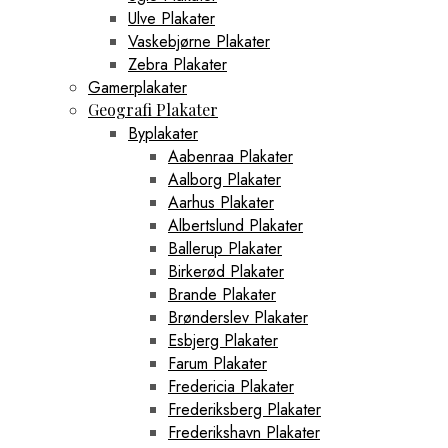
Ulve Plakater
Vaskebjørne Plakater
Zebra Plakater
Gamerplakater
Geografi Plakater
Byplakater
Aabenraa Plakater
Aalborg Plakater
Aarhus Plakater
Albertslund Plakater
Ballerup Plakater
Birkerød Plakater
Brande Plakater
Brønderslev Plakater
Esbjerg Plakater
Farum Plakater
Fredericia Plakater
Frederiksberg Plakater
Frederikshavn Plakater