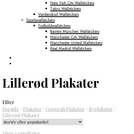
New York City Wallstickers
Tokyo Wallstickers
Verdenskort Wallstickers
Sportswallstickers
Fodboldwallstickers
Bayern München Wallstickers
Manchester City Wallstickers
Manchester United Wallstickers
Real Madrid Wallstickers
Lillerød Plakater
Filter
Forside
/
Plakater
/
Geografi Plakater
/
Byplakater
/
Lillerød Plakater
Sorteret
Viser 3 resultater