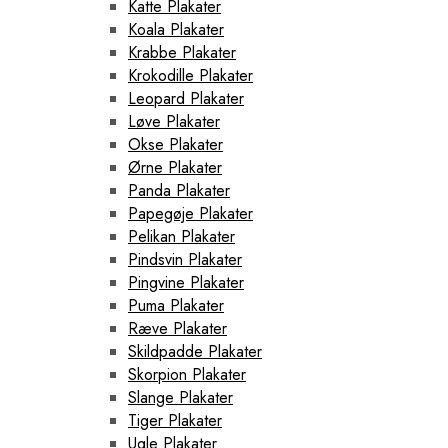
Katte Plakater
Koala Plakater
Krabbe Plakater
Krokodille Plakater
Leopard Plakater
Løve Plakater
Okse Plakater
Ørne Plakater
Panda Plakater
Papegøje Plakater
Pelikan Plakater
Pindsvin Plakater
Pingvine Plakater
Puma Plakater
Ræve Plakater
Skildpadde Plakater
Skorpion Plakater
Slange Plakater
Tiger Plakater
Ugle Plakater