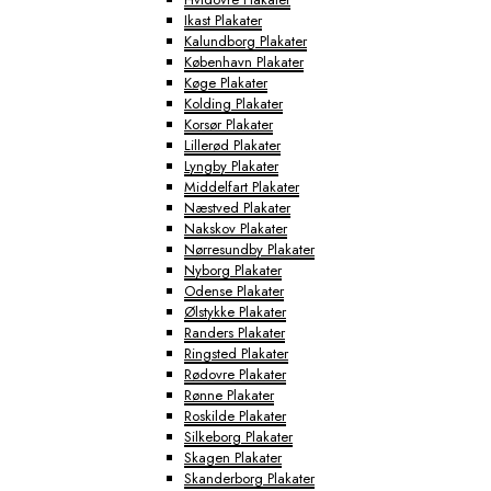
Ikast Plakater
Kalundborg Plakater
København Plakater
Køge Plakater
Kolding Plakater
Korsør Plakater
Lillerød Plakater
Lyngby Plakater
Middelfart Plakater
Næstved Plakater
Nakskov Plakater
Nørresundby Plakater
Nyborg Plakater
Odense Plakater
Ølstykke Plakater
Randers Plakater
Ringsted Plakater
Rødovre Plakater
Rønne Plakater
Roskilde Plakater
Silkeborg Plakater
Skagen Plakater
Skanderborg Plakater