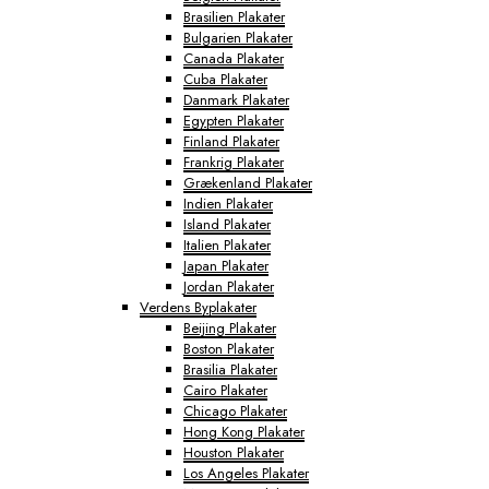
Brasilien Plakater
Bulgarien Plakater
Canada Plakater
Cuba Plakater
Danmark Plakater
Egypten Plakater
Finland Plakater
Frankrig Plakater
Grækenland Plakater
Indien Plakater
Island Plakater
Italien Plakater
Japan Plakater
Jordan Plakater
Verdens Byplakater
Beijing Plakater
Boston Plakater
Brasilia Plakater
Cairo Plakater
Chicago Plakater
Hong Kong Plakater
Houston Plakater
Los Angeles Plakater