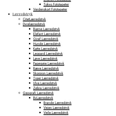
Tokyo Fototapeter
Verdenskort Fototapeter
Lærredstryk
CitatLærredstryk
Dyrelærredstryk
Bjørne Lærredstryk
Elefant Lærredstryk
Giraf Lærredstryk
Hunde Lærredstryk
Katte Lærredstryk
Leopard Lærredstryk
Løve Lærredstryk
Papegøje Lærredstryk
Ræve Lærredstryk
Skorpion Lærredstryk
Tiger Lærredstryk
Ulve Lærredstryk
Zebra Lærredstryk
Geografi Lærredstryk
ByLærredstryk
Brande Lærredstryk
Vejen Lærredstryk
Vejle Lærredstryk