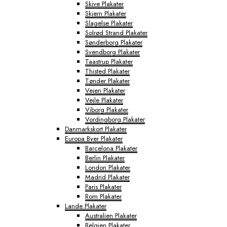
Skive Plakater
Skjern Plakater
Slagelse Plakater
Solrød Strand Plakater
Sønderborg Plakater
Svendborg Plakater
Taastrup Plakater
Thisted Plakater
Tønder Plakater
Vejen Plakater
Vejle Plakater
Viborg Plakater
Vordingborg Plakater
Danmarkskort Plakater
Europa Byer Plakater
Barcelona Plakater
Berlin Plakater
London Plakater
Madrid Plakater
Paris Plakater
Rom Plakater
Lande Plakater
Australien Plakater
Belgien Plakater