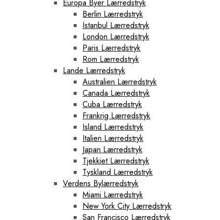
Europa Byer Lærredstryk
Berlin Lærredstryk
Istanbul Lærredstryk
London Lærredstryk
Paris Lærredstryk
Rom Lærredstryk
Lande Lærredstryk
Australien Lærredstryk
Canada Lærredstryk
Cuba Lærredstryk
Frankrig Lærredstryk
Island Lærredstryk
Italien Lærredstryk
Japan Lærredstryk
Tjekkiet Lærredstryk
Tyskland Lærredstryk
Verdens Bylærredstryk
Miami Lærredstryk
New York City Lærredstryk
San Francisco Lærredstryk