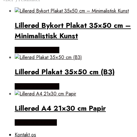
efter
popularitet
Lillerød Bykort Plakat 35×50 cm –
Minimalistisk Kunst
Købes Hos Printway
Lillerød Plakat 35×50 cm (B3)
Købes Hos Printway
Lillerød A4 21×30 cm Papir
Købes Hos Plakana
Kontakt os