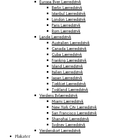
Europa Byer Lærredstryk
Berlin Lærredstryk
Istanbul Lærredstryk
London Lærredstryk
Paris Lærredstryk
Rom Lærredstryk
Lande Lærredstryk
Australien Lærredstryk
Canada Lærredstryk
Cuba Lærredstryk
Frankrig Lærredstryk
Island Lærredstryk
Italien Lærredstryk
Japan Lærredstryk
Tjekkiet Lærredstryk
Tyskland Lærredstryk
Verdens Bylærredstryk
Miami Lærredstryk
New York City Lærredstryk
San Francisco Lærredstryk
Shanghai Lærredstryk
Sydney Lærredstryk
Verdenskort Lærredstryk
Plakater