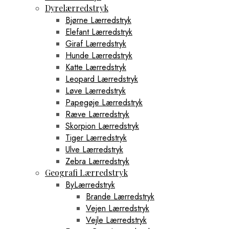
Dyrelærredstryk
Bjørne Lærredstryk
Elefant Lærredstryk
Giraf Lærredstryk
Hunde Lærredstryk
Katte Lærredstryk
Leopard Lærredstryk
Løve Lærredstryk
Papegøje Lærredstryk
Ræve Lærredstryk
Skorpion Lærredstryk
Tiger Lærredstryk
Ulve Lærredstryk
Zebra Lærredstryk
Geografi Lærredstryk
ByLærredstryk
Brande Lærredstryk
Vejen Lærredstryk
Vejle Lærredstryk