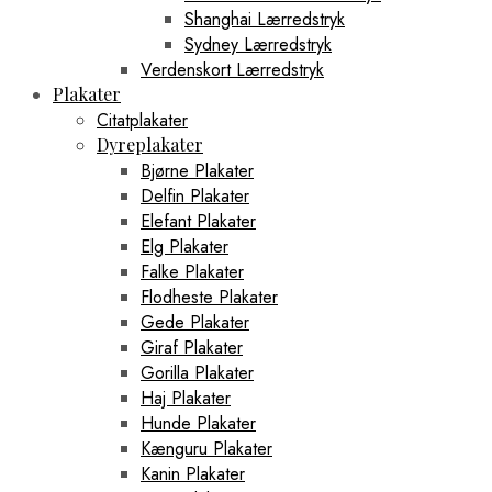
Shanghai Lærredstryk
Sydney Lærredstryk
Verdenskort Lærredstryk
Plakater
Citatplakater
Dyreplakater
Bjørne Plakater
Delfin Plakater
Elefant Plakater
Elg Plakater
Falke Plakater
Flodheste Plakater
Gede Plakater
Giraf Plakater
Gorilla Plakater
Haj Plakater
Hunde Plakater
Kænguru Plakater
Kanin Plakater