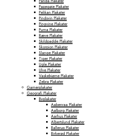
Panda Plakater
Papegøje Plakater
Pelikan Plakater
Pindsvin Plakater
Pingvine Plakater
Puma Plakater
Ræve Plakater
Skildpadde Plakater
Skorpion Plakater
Slange Plakater
Tiger Plakater
Ugle Plakater
Ulve Plakater
Vaskebjørne Plakater
Zebra Plakater
Gamerplakater
Geografi Plakater
Byplakater
Aabenraa Plakater
Aalborg Plakater
Aarhus Plakater
Albertslund Plakater
Ballerup Plakater
Birkerød Plakater