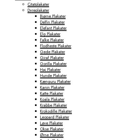
Citatplakater
Dyreplakater
Bjørne Plakater
Delfin Plakater
Elefant Plakater
Elg Plakater
Falke Plakater
Flodheste Plakater
Gede Plakater
Giraf Plakater
Gorilla Plakater
Haj Plakater
Hunde Plakater
Kænguru Plakater
Kanin Plakater
Katte Plakater
Koala Plakater
Krabbe Plakater
Krokodille Plakater
Leopard Plakater
Løve Plakater
Okse Plakater
Ørne Plakater