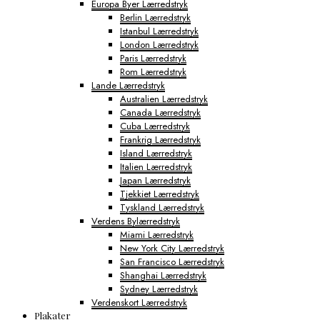
Europa Byer Lærredstryk
Berlin Lærredstryk
Istanbul Lærredstryk
London Lærredstryk
Paris Lærredstryk
Rom Lærredstryk
Lande Lærredstryk
Australien Lærredstryk
Canada Lærredstryk
Cuba Lærredstryk
Frankrig Lærredstryk
Island Lærredstryk
Italien Lærredstryk
Japan Lærredstryk
Tjekkiet Lærredstryk
Tyskland Lærredstryk
Verdens Bylærredstryk
Miami Lærredstryk
New York City Lærredstryk
San Francisco Lærredstryk
Shanghai Lærredstryk
Sydney Lærredstryk
Verdenskort Lærredstryk
Plakater