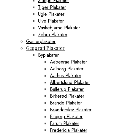
Slange Plakater
Tiger Plakater
Ugle Plakater
Ulve Plakater
Vaskebjørne Plakater
Zebra Plakater
Gamerplakater
Geografi Plakater
Byplakater
Aabenraa Plakater
Aalborg Plakater
Aarhus Plakater
Albertslund Plakater
Ballerup Plakater
Birkerød Plakater
Brande Plakater
Brønderslev Plakater
Esbjerg Plakater
Farum Plakater
Fredericia Plakater