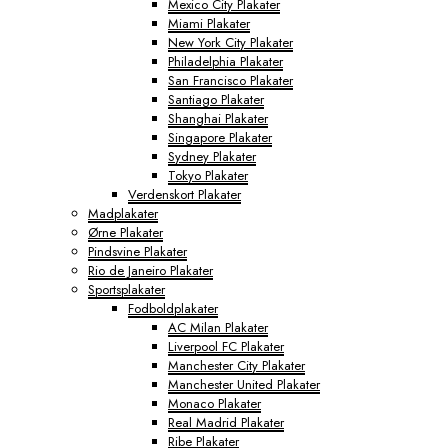
Mexico City Plakater
Miami Plakater
New York City Plakater
Philadelphia Plakater
San Francisco Plakater
Santiago Plakater
Shanghai Plakater
Singapore Plakater
Sydney Plakater
Tokyo Plakater
Verdenskort Plakater
Madplakater
Ørne Plakater
Pindsvine Plakater
Rio de Janeiro Plakater
Sportsplakater
Fodboldplakater
AC Milan Plakater
Liverpool FC Plakater
Manchester City Plakater
Manchester United Plakater
Monaco Plakater
Real Madrid Plakater
Ribe Plakater