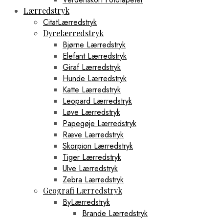
Lærredstryk
CitatLærredstryk
Dyrelærredstryk
Bjørne Lærredstryk
Elefant Lærredstryk
Giraf Lærredstryk
Hunde Lærredstryk
Katte Lærredstryk
Leopard Lærredstryk
Løve Lærredstryk
Papegøje Lærredstryk
Ræve Lærredstryk
Skorpion Lærredstryk
Tiger Lærredstryk
Ulve Lærredstryk
Zebra Lærredstryk
Geografi Lærredstryk
ByLærredstryk
Brande Lærredstryk