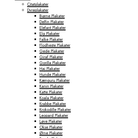
Citatplakater
Dyreplakater
Bjørne Plakater
Delfin Plakater
Elefant Plakater
Elg Plakater
Falke Plakater
Flodheste Plakater
Gede Plakater
Giraf Plakater
Gorilla Plakater
Haj Plakater
Hunde Plakater
Kænguru Plakater
Kanin Plakater
Katte Plakater
Koala Plakater
Krabbe Plakater
Krokodille Plakater
Leopard Plakater
Løve Plakater
Okse Plakater
Ørne Plakater