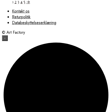
1
2
3
4
5
→
Kontakt os
Returpolitik
Databeskyttelseserklæring
© Art Factory
×