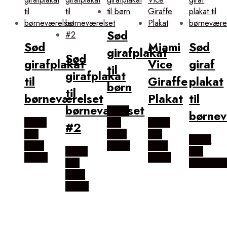
Sød
Sød
Miami
Sød
girafplakat
Sød
girafplakat
Vice
giraf
til
girafplakat
til
Giraffe
plakat
børn
til
børneværelset
Plakat
til
børneværelset
Købes
børnev
Købes
Hos
Købes
#2
Hos
Artsy
Hos
Købes
Artsy
Fartsy
Artsy
Købes
Hos
Fartsy
Fartsy
Hos
DreamyL
Artsy
Fartsy