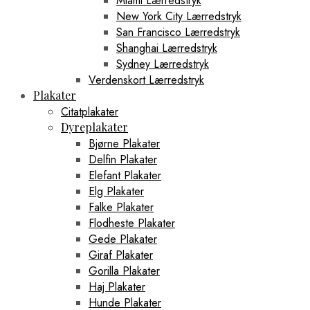
Miami Lærredstryk
New York City Lærredstryk
San Francisco Lærredstryk
Shanghai Lærredstryk
Sydney Lærredstryk
Verdenskort Lærredstryk
Plakater
Citatplakater
Dyreplakater
Bjørne Plakater
Delfin Plakater
Elefant Plakater
Elg Plakater
Falke Plakater
Flodheste Plakater
Gede Plakater
Giraf Plakater
Gorilla Plakater
Haj Plakater
Hunde Plakater