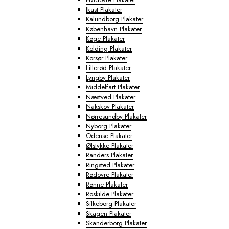
Ikast Plakater
Kalundborg Plakater
København Plakater
Køge Plakater
Kolding Plakater
Korsør Plakater
Lillerød Plakater
Lyngby Plakater
Middelfart Plakater
Næstved Plakater
Nakskov Plakater
Nørresundby Plakater
Nyborg Plakater
Odense Plakater
Ølstykke Plakater
Randers Plakater
Ringsted Plakater
Rødovre Plakater
Rønne Plakater
Roskilde Plakater
Silkeborg Plakater
Skagen Plakater
Skanderborg Plakater