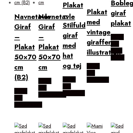
Boble
Plakat
Plakat
giraf
–
Navnetavle
Navnetavle
med
plakat
Stilfuld
Giraf
Giraf
vintage
giraf
–
–
Købes
giraffer
med
Hos
Plakat
Plakat
illustration
Artsy
hat
50×70
50×70
Fartsy
og tøj
cm
cm
Købes
Hos
(B2)
Købes
Smartwall
Købes
Hos
Hos
Købes
Smartwall
Plakatdyr.dk
Hos
Plakatdyr.dk