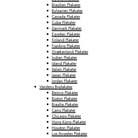
Brasilien Plakater
Bulgarien Plakater
Canada Plakater
Cuba Plakater
Danmark Plakater
Egypten Plakater
Finland Plakater
Frankrig Plakater
Grækenland Plakater
Indien Plakater
Island Plakater
Italien Plakater
Japan Plakater
Jordan Plakater
Verdens Byplakater
Beijing Plakater
Boston Plakater
Brasilia Plakater
Cairo Plakater
Chicago Plakater
Hong Kong Plakater
Houston Plakater
Los Angeles Plakater