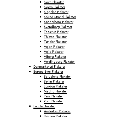
Skive Plakater
Skjern Plakater
Slagelse Plakater
Solrød Strand Plakater
Sønderborg Plakater
Svendborg Plakater
Taastrup Plakater
Thisted Plakater
Tønder Plakater
Vejen Plakater
Vejle Plakater
Viborg Plakater
Vordingborg Plakater
Danmarkskort Plakater
Europa Byer Plakater
Barcelona Plakater
Berlin Plakater
London Plakater
Madrid Plakater
Paris Plakater
Rom Plakater
Lande Plakater
Australien Plakater
Belgien Plakater