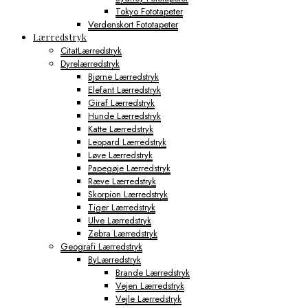
Tokyo Fototapeter
Verdenskort Fototapeter
Lærredstryk
CitatLærredstryk
Dyrelærredstryk
Bjørne Lærredstryk
Elefant Lærredstryk
Giraf Lærredstryk
Hunde Lærredstryk
Katte Lærredstryk
Leopard Lærredstryk
Løve Lærredstryk
Papegøje Lærredstryk
Ræve Lærredstryk
Skorpion Lærredstryk
Tiger Lærredstryk
Ulve Lærredstryk
Zebra Lærredstryk
Geografi Lærredstryk
ByLærredstryk
Brande Lærredstryk
Vejen Lærredstryk
Vejle Lærredstryk