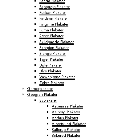
Panda Plakater
Papegøje Plakater
Pelikan Plakater
Pindsvin Plakater
Pingvine Plakater
Puma Plakater
Ræve Plakater
Skildpadde Plakater
Skorpion Plakater
Slange Plakater
Tiger Plakater
Ugle Plakater
Ulve Plakater
Vaskebjørne Plakater
Zebra Plakater
Gamerplakater
Geografi Plakater
Byplakater
Aabenraa Plakater
Aalborg Plakater
Aarhus Plakater
Albertslund Plakater
Ballerup Plakater
Birkerød Plakater