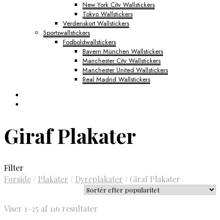
New York City Wallstickers
Tokyo Wallstickers
Verdenskort Wallstickers
Sportswallstickers
Fodboldwallstickers
Bayern München Wallstickers
Manchester City Wallstickers
Manchester United Wallstickers
Real Madrid Wallstickers
Giraf Plakater
Filter
Forside
/
Plakater
/
Dyreplakater
/
Giraf Plakater
Sorteret
Viser 1–25 af 116 resultater
efter