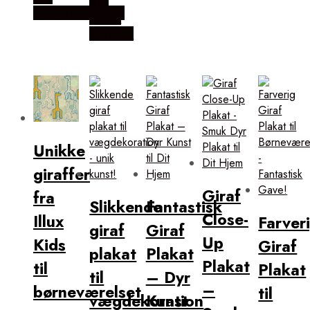
Hos
Detbedstehjem.dk
Plakat
Portalen
Unikke
giraffer
Giraf
fra
Slikkende
Fantastisk
Close-
Illux
Farver
giraf
Giraf
Up
Kids
Giraf
plakat
Plakat
Plakat
til
Plakat
til
– Dyr
–
børneværelset
til
vægdekoration
Kunst