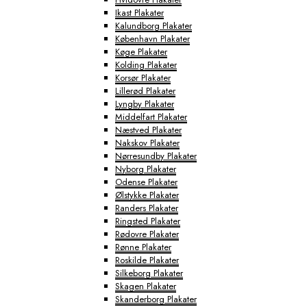
Ikast Plakater
Kalundborg Plakater
København Plakater
Køge Plakater
Kolding Plakater
Korsør Plakater
Lillerød Plakater
Lyngby Plakater
Middelfart Plakater
Næstved Plakater
Nakskov Plakater
Nørresundby Plakater
Nyborg Plakater
Odense Plakater
Ølstykke Plakater
Randers Plakater
Ringsted Plakater
Rødovre Plakater
Rønne Plakater
Roskilde Plakater
Silkeborg Plakater
Skagen Plakater
Skanderborg Plakater