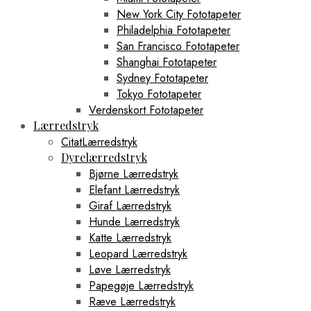
New York City Fototapeter
Philadelphia Fototapeter
San Francisco Fototapeter
Shanghai Fototapeter
Sydney Fototapeter
Tokyo Fototapeter
Verdenskort Fototapeter
Lærredstryk
CitatLærredstryk
Dyrelærredstryk
Bjørne Lærredstryk
Elefant Lærredstryk
Giraf Lærredstryk
Hunde Lærredstryk
Katte Lærredstryk
Leopard Lærredstryk
Løve Lærredstryk
Papegøje Lærredstryk
Ræve Lærredstryk