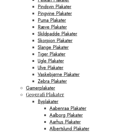
Pindsvin Plakater
Pingvine Plakater
Puma Plakater
Ræve Plakater
Skildpadde Plakater
Skorpion Plakater
Slange Plakater
Tiger Plakater
Ugle Plakater
Ulve Plakater
Vaskebjørne Plakater
Zebra Plakater
Gamerplakater
Geografi Plakater
Byplakater
Aabenraa Plakater
Aalborg Plakater
Aarhus Plakater
Albertslund Plakater