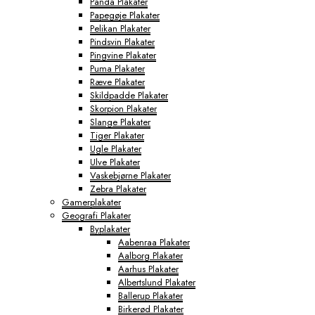
Panda Plakater
Papegøje Plakater
Pelikan Plakater
Pindsvin Plakater
Pingvine Plakater
Puma Plakater
Ræve Plakater
Skildpadde Plakater
Skorpion Plakater
Slange Plakater
Tiger Plakater
Ugle Plakater
Ulve Plakater
Vaskebjørne Plakater
Zebra Plakater
Gamerplakater
Geografi Plakater
Byplakater
Aabenraa Plakater
Aalborg Plakater
Aarhus Plakater
Albertslund Plakater
Ballerup Plakater
Birkerød Plakater