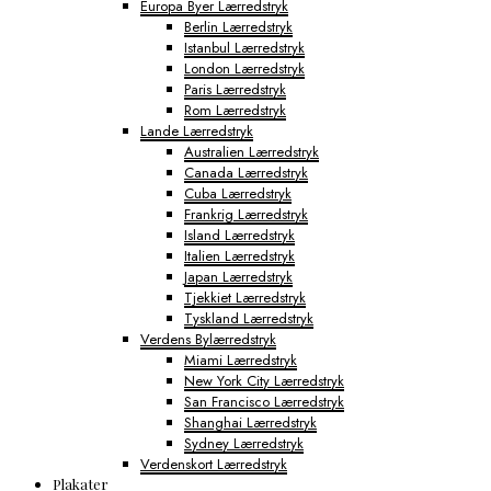
Europa Byer Lærredstryk
Berlin Lærredstryk
Istanbul Lærredstryk
London Lærredstryk
Paris Lærredstryk
Rom Lærredstryk
Lande Lærredstryk
Australien Lærredstryk
Canada Lærredstryk
Cuba Lærredstryk
Frankrig Lærredstryk
Island Lærredstryk
Italien Lærredstryk
Japan Lærredstryk
Tjekkiet Lærredstryk
Tyskland Lærredstryk
Verdens Bylærredstryk
Miami Lærredstryk
New York City Lærredstryk
San Francisco Lærredstryk
Shanghai Lærredstryk
Sydney Lærredstryk
Verdenskort Lærredstryk
Plakater