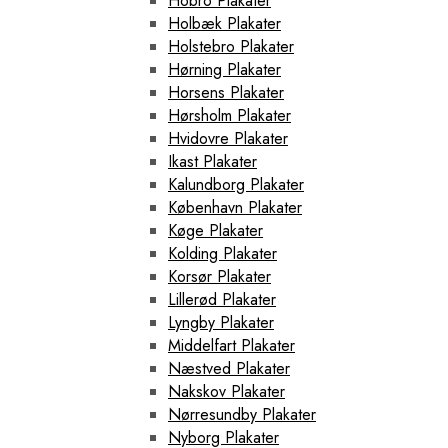
Hobro Plakater
Holbæk Plakater
Holstebro Plakater
Hørning Plakater
Horsens Plakater
Hørsholm Plakater
Hvidovre Plakater
Ikast Plakater
Kalundborg Plakater
København Plakater
Køge Plakater
Kolding Plakater
Korsør Plakater
Lillerød Plakater
Lyngby Plakater
Middelfart Plakater
Næstved Plakater
Nakskov Plakater
Nørresundby Plakater
Nyborg Plakater