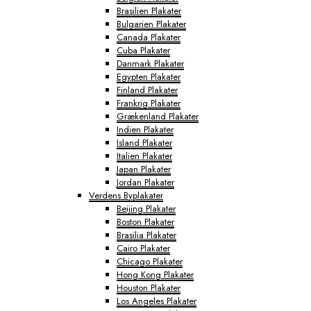
Brasilien Plakater
Bulgarien Plakater
Canada Plakater
Cuba Plakater
Danmark Plakater
Egypten Plakater
Finland Plakater
Frankrig Plakater
Grækenland Plakater
Indien Plakater
Island Plakater
Italien Plakater
Japan Plakater
Jordan Plakater
Verdens Byplakater
Beijing Plakater
Boston Plakater
Brasilia Plakater
Cairo Plakater
Chicago Plakater
Hong Kong Plakater
Houston Plakater
Los Angeles Plakater