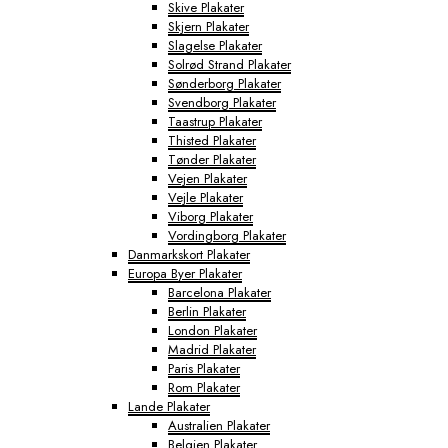
Skive Plakater
Skjern Plakater
Slagelse Plakater
Solrød Strand Plakater
Sønderborg Plakater
Svendborg Plakater
Taastrup Plakater
Thisted Plakater
Tønder Plakater
Vejen Plakater
Vejle Plakater
Viborg Plakater
Vordingborg Plakater
Danmarkskort Plakater
Europa Byer Plakater
Barcelona Plakater
Berlin Plakater
London Plakater
Madrid Plakater
Paris Plakater
Rom Plakater
Lande Plakater
Australien Plakater
Belgien Plakater