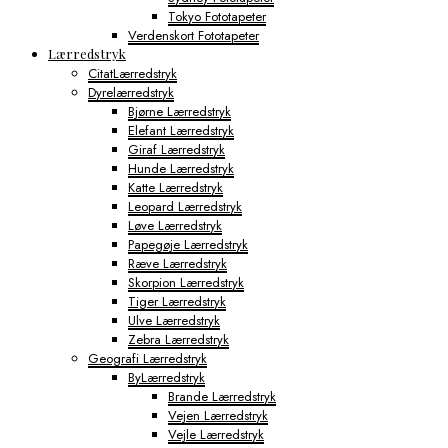
Tokyo Fototapeter
Verdenskort Fototapeter
Lærredstryk
CitatLærredstryk
Dyrelærredstryk
Bjørne Lærredstryk
Elefant Lærredstryk
Giraf Lærredstryk
Hunde Lærredstryk
Katte Lærredstryk
Leopard Lærredstryk
Løve Lærredstryk
Papegøje Lærredstryk
Ræve Lærredstryk
Skorpion Lærredstryk
Tiger Lærredstryk
Ulve Lærredstryk
Zebra Lærredstryk
Geografi Lærredstryk
ByLærredstryk
Brande Lærredstryk
Vejen Lærredstryk
Vejle Lærredstryk