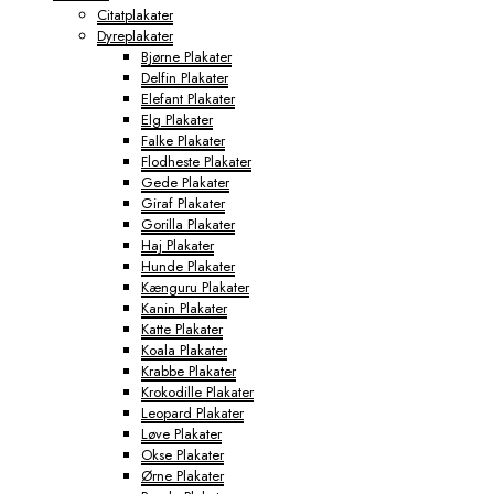
Citatplakater
Dyreplakater
Bjørne Plakater
Delfin Plakater
Elefant Plakater
Elg Plakater
Falke Plakater
Flodheste Plakater
Gede Plakater
Giraf Plakater
Gorilla Plakater
Haj Plakater
Hunde Plakater
Kænguru Plakater
Kanin Plakater
Katte Plakater
Koala Plakater
Krabbe Plakater
Krokodille Plakater
Leopard Plakater
Løve Plakater
Okse Plakater
Ørne Plakater