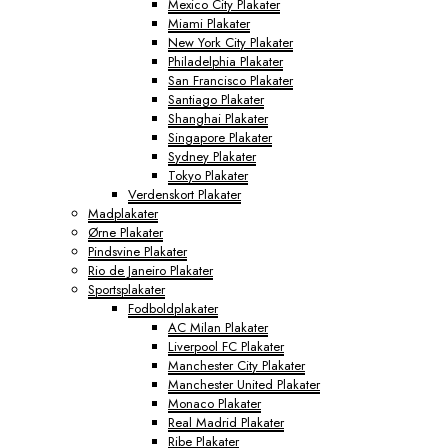
Mexico City Plakater
Miami Plakater
New York City Plakater
Philadelphia Plakater
San Francisco Plakater
Santiago Plakater
Shanghai Plakater
Singapore Plakater
Sydney Plakater
Tokyo Plakater
Verdenskort Plakater
Madplakater
Ørne Plakater
Pindsvine Plakater
Rio de Janeiro Plakater
Sportsplakater
Fodboldplakater
AC Milan Plakater
Liverpool FC Plakater
Manchester City Plakater
Manchester United Plakater
Monaco Plakater
Real Madrid Plakater
Ribe Plakater