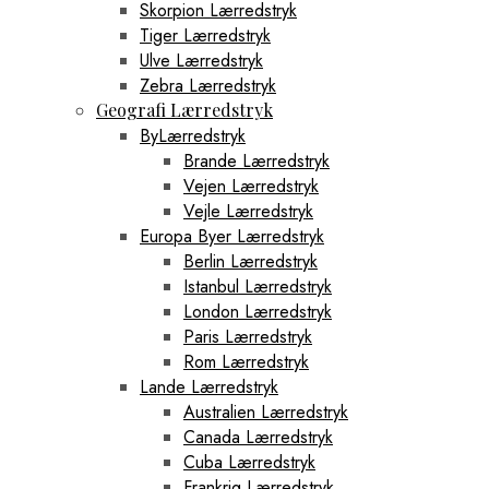
Skorpion Lærredstryk
Tiger Lærredstryk
Ulve Lærredstryk
Zebra Lærredstryk
Geografi Lærredstryk
ByLærredstryk
Brande Lærredstryk
Vejen Lærredstryk
Vejle Lærredstryk
Europa Byer Lærredstryk
Berlin Lærredstryk
Istanbul Lærredstryk
London Lærredstryk
Paris Lærredstryk
Rom Lærredstryk
Lande Lærredstryk
Australien Lærredstryk
Canada Lærredstryk
Cuba Lærredstryk
Frankrig Lærredstryk