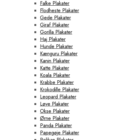
Falke Plakater
Flodheste Plakater
Gede Plakater
Giraf Plakater
Gorilla Plakater
Haj Plakater
Hunde Plakater
Kænguru Plakater
Kanin Plakater
Katte Plakater
Koala Plakater
Krabbe Plakater
Krokodille Plakater
Leopard Plakater
Løve Plakater
Okse Plakater
Ørne Plakater
Panda Plakater
Papegøje Plakater
Pelikan Plakater