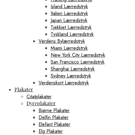
Island Lærredstryk
Italien Lærredstryk
Japan Lærredstryk
Tjekkiet Lærredstryk
Tyskland Lærredstryk
Verdens Bylærredstryk
Miami Lærredstryk
New York City Lærredstryk
San Francisco Lærredstryk
Shanghai Lærredstryk
Sydney Lærredstryk
Verdenskort Lærredstryk
Plakater
Citatplakater
Dyreplakater
Bjørne Plakater
Delfin Plakater
Elefant Plakater
Elg Plakater