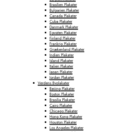
Brasilien Plakater
Bulgarien Plakater
Canada Plakater
Cuba Plakater
Danmark Plakater
Egypten Plakater
Finland Plakater
Frankrig Plakater
Grækenland Plakater
Indien Plakater
Island Plakater
Italien Plakater
Japan Plakater
Jordan Plakater
Verdens Byplakater
Beijing Plakater
Boston Plakater
Brasilia Plakater
Cairo Plakater
Chicago Plakater
Hong Kong Plakater
Houston Plakater
Los Angeles Plakater