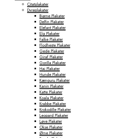
Citatplakater
Dyreplakater
Bjørne Plakater
Delfin Plakater
Elefant Plakater
Elg Plakater
Falke Plakater
Flodheste Plakater
Gede Plakater
Giraf Plakater
Gorilla Plakater
Haj Plakater
Hunde Plakater
Kænguru Plakater
Kanin Plakater
Katte Plakater
Koala Plakater
Krabbe Plakater
Krokodille Plakater
Leopard Plakater
Løve Plakater
Okse Plakater
Ørne Plakater