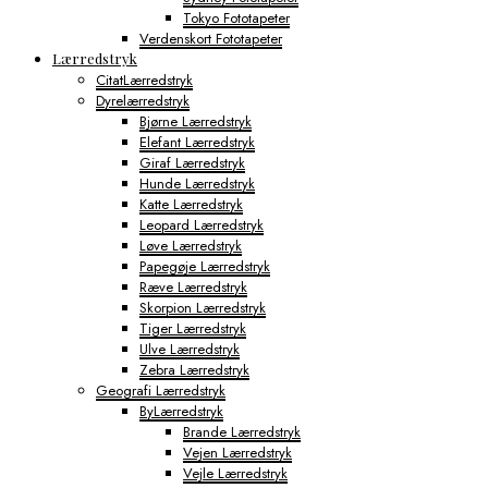
Tokyo Fototapeter
Verdenskort Fototapeter
Lærredstryk
CitatLærredstryk
Dyrelærredstryk
Bjørne Lærredstryk
Elefant Lærredstryk
Giraf Lærredstryk
Hunde Lærredstryk
Katte Lærredstryk
Leopard Lærredstryk
Løve Lærredstryk
Papegøje Lærredstryk
Ræve Lærredstryk
Skorpion Lærredstryk
Tiger Lærredstryk
Ulve Lærredstryk
Zebra Lærredstryk
Geografi Lærredstryk
ByLærredstryk
Brande Lærredstryk
Vejen Lærredstryk
Vejle Lærredstryk