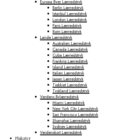
Europa Byer Lærredstryk
Berlin Lærredstryk
Istanbul Lærredstryk
London Lærredstryk
Paris Lærredstryk
Rom Lærredstryk
Lande Lærredstryk
Australien Lærredstryk
Canada Lærredstryk
Cuba Lærredstryk
Frankrig Lærredstryk
Island Lærredstryk
Italien Lærredstryk
Japan Lærredstryk
Tjekkiet Lærredstryk
Tyskland Lærredstryk
Verdens Bylærredstryk
Miami Lærredstryk
New York City Lærredstryk
San Francisco Lærredstryk
Shanghai Lærredstryk
Sydney Lærredstryk
Verdenskort Lærredstryk
Plakater