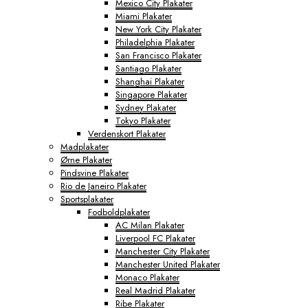
Mexico City Plakater
Miami Plakater
New York City Plakater
Philadelphia Plakater
San Francisco Plakater
Santiago Plakater
Shanghai Plakater
Singapore Plakater
Sydney Plakater
Tokyo Plakater
Verdenskort Plakater
Madplakater
Ørne Plakater
Pindsvine Plakater
Rio de Janeiro Plakater
Sportsplakater
Fodboldplakater
AC Milan Plakater
Liverpool FC Plakater
Manchester City Plakater
Manchester United Plakater
Monaco Plakater
Real Madrid Plakater
Ribe Plakater