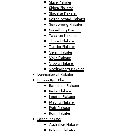
Skive Plakater
Skjern Plakater
Slagelse Plakater
Solrød Strand Plakater
Sønderborg Plakater
Svendborg Plakater
Taastrup Plakater
Thisted Plakater
Tønder Plakater
Vejen Plakater
Vejle Plakater
Viborg Plakater
Vordingborg Plakater
Danmarkskort Plakater
Europa Byer Plakater
Barcelona Plakater
Berlin Plakater
London Plakater
Madrid Plakater
Paris Plakater
Rom Plakater
Lande Plakater
Australien Plakater
Belgien Plakater