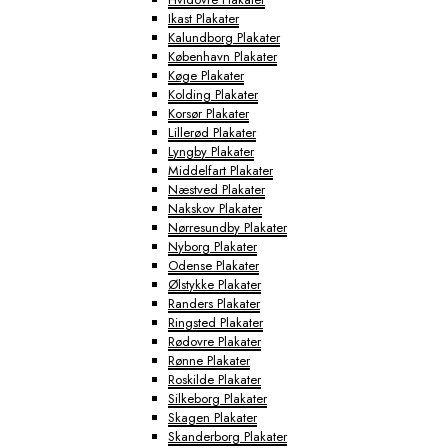
Ikast Plakater
Kalundborg Plakater
København Plakater
Køge Plakater
Kolding Plakater
Korsør Plakater
Lillerød Plakater
Lyngby Plakater
Middelfart Plakater
Næstved Plakater
Nakskov Plakater
Nørresundby Plakater
Nyborg Plakater
Odense Plakater
Ølstykke Plakater
Randers Plakater
Ringsted Plakater
Rødovre Plakater
Rønne Plakater
Roskilde Plakater
Silkeborg Plakater
Skagen Plakater
Skanderborg Plakater