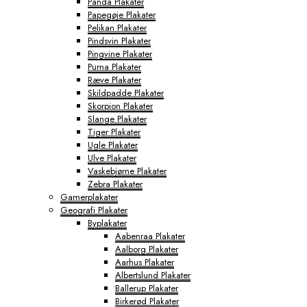
Panda Plakater
Papegøje Plakater
Pelikan Plakater
Pindsvin Plakater
Pingvine Plakater
Puma Plakater
Ræve Plakater
Skildpadde Plakater
Skorpion Plakater
Slange Plakater
Tiger Plakater
Ugle Plakater
Ulve Plakater
Vaskebjørne Plakater
Zebra Plakater
Gamerplakater
Geografi Plakater
Byplakater
Aabenraa Plakater
Aalborg Plakater
Aarhus Plakater
Albertslund Plakater
Ballerup Plakater
Birkerød Plakater