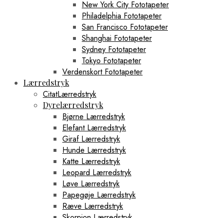
New York City Fototapeter
Philadelphia Fototapeter
San Francisco Fototapeter
Shanghai Fototapeter
Sydney Fototapeter
Tokyo Fototapeter
Verdenskort Fototapeter
Lærredstryk
CitatLærredstryk
Dyrelærredstryk
Bjørne Lærredstryk
Elefant Lærredstryk
Giraf Lærredstryk
Hunde Lærredstryk
Katte Lærredstryk
Leopard Lærredstryk
Løve Lærredstryk
Papegøje Lærredstryk
Ræve Lærredstryk
Skorpion Lærredstryk