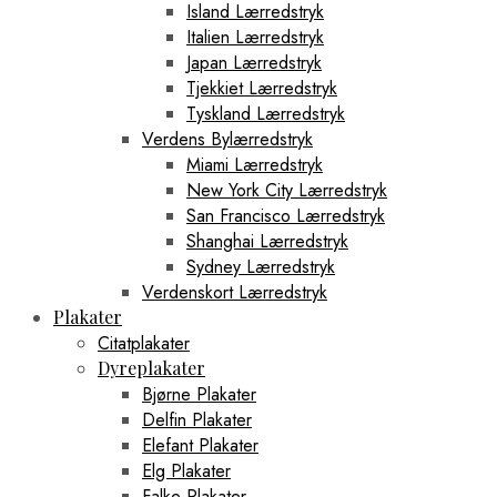
Island Lærredstryk
Italien Lærredstryk
Japan Lærredstryk
Tjekkiet Lærredstryk
Tyskland Lærredstryk
Verdens Bylærredstryk
Miami Lærredstryk
New York City Lærredstryk
San Francisco Lærredstryk
Shanghai Lærredstryk
Sydney Lærredstryk
Verdenskort Lærredstryk
Plakater
Citatplakater
Dyreplakater
Bjørne Plakater
Delfin Plakater
Elefant Plakater
Elg Plakater
Falke Plakater