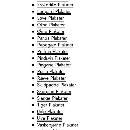
Krokodille Plakater
Leopard Plakater
Løve Plakater
Okse Plakater
Ørne Plakater
Panda Plakater
Papegøje Plakater
Pelikan Plakater
Pindsvin Plakater
Pingvine Plakater
Puma Plakater
Ræve Plakater
Skildpadde Plakater
Skorpion Plakater
Slange Plakater
Tiger Plakater
Ugle Plakater
Ulve Plakater
Vaskebjørne Plakater