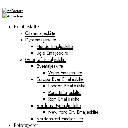
Emaljeskilte
Citatemaljeskilte
Dyreemaljeskilte
Hunde Emaljeskilte
Ugle Emaljeskilte
Geografi Emaljeskilte
Byemaljeskilte
Vejen Emaljeskilte
Europa Byer Emaljeskilte
London Emaljeskilte
Paris Emaljeskilte
Rom Emaljeskilte
Verdens Byemaljeskilte
New York City Emaljeskilte
Verdenskort Emaljeskilte
Fototapeter