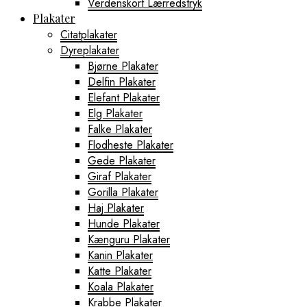
Verdenskort Lærredstryk
Plakater
Citatplakater
Dyreplakater
Bjørne Plakater
Delfin Plakater
Elefant Plakater
Elg Plakater
Falke Plakater
Flodheste Plakater
Gede Plakater
Giraf Plakater
Gorilla Plakater
Haj Plakater
Hunde Plakater
Kænguru Plakater
Kanin Plakater
Katte Plakater
Koala Plakater
Krabbe Plakater