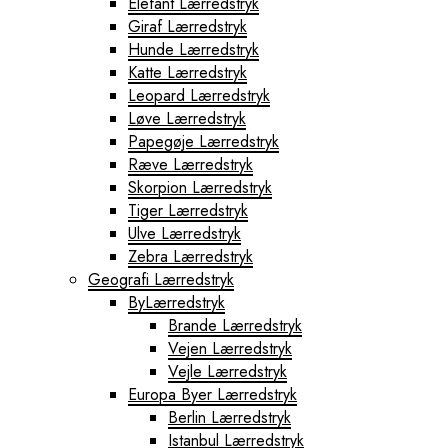
Elefant Lærredstryk
Giraf Lærredstryk
Hunde Lærredstryk
Katte Lærredstryk
Leopard Lærredstryk
Løve Lærredstryk
Papegøje Lærredstryk
Ræve Lærredstryk
Skorpion Lærredstryk
Tiger Lærredstryk
Ulve Lærredstryk
Zebra Lærredstryk
Geografi Lærredstryk
ByLærredstryk
Brande Lærredstryk
Vejen Lærredstryk
Vejle Lærredstryk
Europa Byer Lærredstryk
Berlin Lærredstryk
Istanbul Lærredstryk