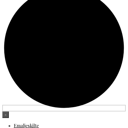
×
Emaljeskilte