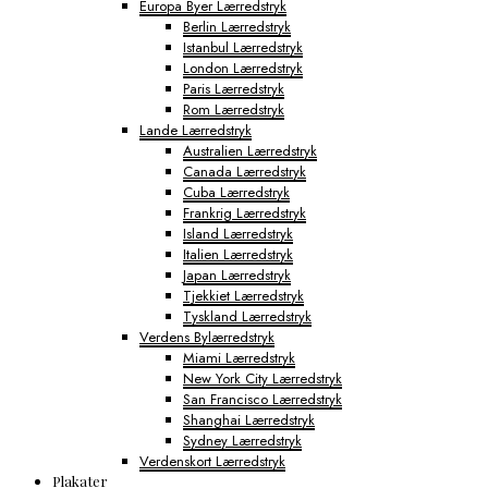
Europa Byer Lærredstryk
Berlin Lærredstryk
Istanbul Lærredstryk
London Lærredstryk
Paris Lærredstryk
Rom Lærredstryk
Lande Lærredstryk
Australien Lærredstryk
Canada Lærredstryk
Cuba Lærredstryk
Frankrig Lærredstryk
Island Lærredstryk
Italien Lærredstryk
Japan Lærredstryk
Tjekkiet Lærredstryk
Tyskland Lærredstryk
Verdens Bylærredstryk
Miami Lærredstryk
New York City Lærredstryk
San Francisco Lærredstryk
Shanghai Lærredstryk
Sydney Lærredstryk
Verdenskort Lærredstryk
Plakater