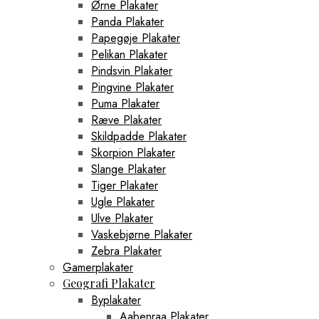
Ørne Plakater
Panda Plakater
Papegøje Plakater
Pelikan Plakater
Pindsvin Plakater
Pingvine Plakater
Puma Plakater
Ræve Plakater
Skildpadde Plakater
Skorpion Plakater
Slange Plakater
Tiger Plakater
Ugle Plakater
Ulve Plakater
Vaskebjørne Plakater
Zebra Plakater
Gamerplakater
Geografi Plakater
Byplakater
Aabenraa Plakater