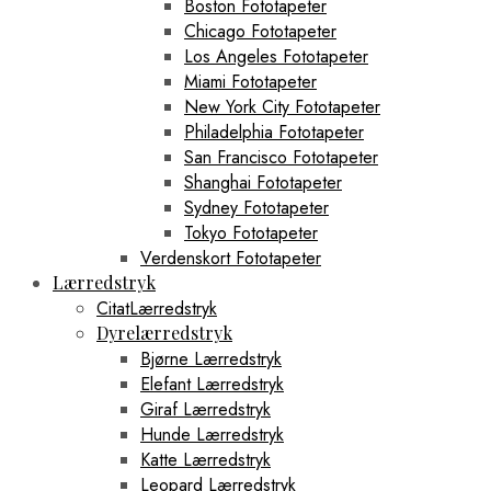
Boston Fototapeter
Chicago Fototapeter
Los Angeles Fototapeter
Miami Fototapeter
New York City Fototapeter
Philadelphia Fototapeter
San Francisco Fototapeter
Shanghai Fototapeter
Sydney Fototapeter
Tokyo Fototapeter
Verdenskort Fototapeter
Lærredstryk
CitatLærredstryk
Dyrelærredstryk
Bjørne Lærredstryk
Elefant Lærredstryk
Giraf Lærredstryk
Hunde Lærredstryk
Katte Lærredstryk
Leopard Lærredstryk