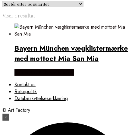
Viser 1 resultat
Bayern München vægklistermærke
med mottoet Mia San Mia
Købes Hos Billigwallsticker
Kontakt os
Returpolitik
Databeskyttelseserklæring
© Art Factory
×