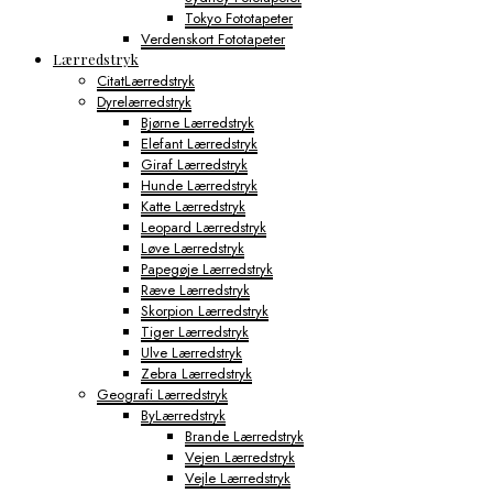
Tokyo Fototapeter
Verdenskort Fototapeter
Lærredstryk
CitatLærredstryk
Dyrelærredstryk
Bjørne Lærredstryk
Elefant Lærredstryk
Giraf Lærredstryk
Hunde Lærredstryk
Katte Lærredstryk
Leopard Lærredstryk
Løve Lærredstryk
Papegøje Lærredstryk
Ræve Lærredstryk
Skorpion Lærredstryk
Tiger Lærredstryk
Ulve Lærredstryk
Zebra Lærredstryk
Geografi Lærredstryk
ByLærredstryk
Brande Lærredstryk
Vejen Lærredstryk
Vejle Lærredstryk