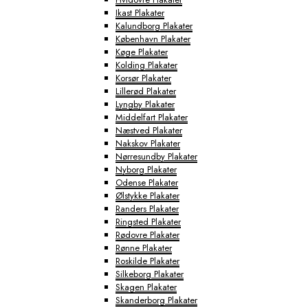
Ikast Plakater
Kalundborg Plakater
København Plakater
Køge Plakater
Kolding Plakater
Korsør Plakater
Lillerød Plakater
Lyngby Plakater
Middelfart Plakater
Næstved Plakater
Nakskov Plakater
Nørresundby Plakater
Nyborg Plakater
Odense Plakater
Ølstykke Plakater
Randers Plakater
Ringsted Plakater
Rødovre Plakater
Rønne Plakater
Roskilde Plakater
Silkeborg Plakater
Skagen Plakater
Skanderborg Plakater