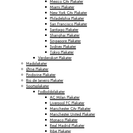
Mexico City Plakater
Miami Plakater
New York City Plakater
Philadelphia Plakater
San Francisco Plakater
Santiago Plakater
Shanghai Plakater
Singapore Plakater
Sydney Plakater
Tokyo Plakater
Verdenskort Plakater
Madplakater
Ørne Plakater
Pindsvine Plakater
Rio de Janeiro Plakater
Sportsplakater
Fodboldplakater
AC Milan Plakater
Liverpool FC Plakater
Manchester City Plakater
Manchester United Plakater
Monaco Plakater
Real Madrid Plakater
Ribe Plakater