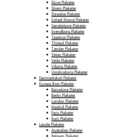
Skive Plakater
Skjern Plakater
Slagelse Plakater
Solrød Strand Plakater
Sønderborg Plakater
Svendborg Plakater
Taastrup Plakater
Thisted Plakater
Tønder Plakater
Vejen Plakater
Vejle Plakater
Viborg Plakater
Vordingborg Plakater
Danmarkskort Plakater
Europa Byer Plakater
Barcelona Plakater
Berlin Plakater
London Plakater
Madrid Plakater
Paris Plakater
Rom Plakater
Lande Plakater
Australien Plakater
Belgien Plakater