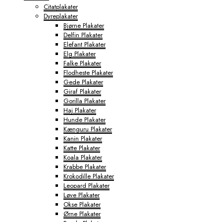
Citatplakater
Dyreplakater
Bjørne Plakater
Delfin Plakater
Elefant Plakater
Elg Plakater
Falke Plakater
Flodheste Plakater
Gede Plakater
Giraf Plakater
Gorilla Plakater
Haj Plakater
Hunde Plakater
Kænguru Plakater
Kanin Plakater
Katte Plakater
Koala Plakater
Krabbe Plakater
Krokodille Plakater
Leopard Plakater
Løve Plakater
Okse Plakater
Ørne Plakater