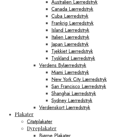
Australien Lærredstryk
Canada Lærredstryk
Cuba Lærredstryk
Frankrig Lærredstryk
Island Lærredstryk
Italien Lærredstryk
Japan Lærredstryk
Tjekkiet Lærredstryk
Tyskland Lærredstryk
Verdens Bylærredstryk
Miami Lærredstryk
New York City Lærredstryk
San Francisco Lærredstryk
Shanghai Lærredstryk
Sydney Lærredstryk
Verdenskort Lærredstryk
Plakater
Citatplakater
Dyreplakater
Bjørne Plakater