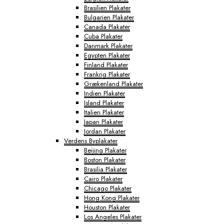
Brasilien Plakater
Bulgarien Plakater
Canada Plakater
Cuba Plakater
Danmark Plakater
Egypten Plakater
Finland Plakater
Frankrig Plakater
Grækenland Plakater
Indien Plakater
Island Plakater
Italien Plakater
Japan Plakater
Jordan Plakater
Verdens Byplakater
Beijing Plakater
Boston Plakater
Brasilia Plakater
Cairo Plakater
Chicago Plakater
Hong Kong Plakater
Houston Plakater
Los Angeles Plakater