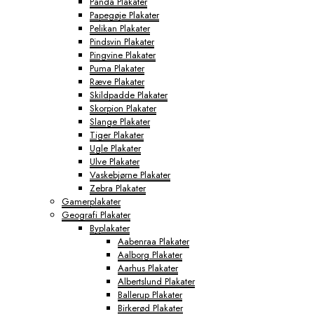
Panda Plakater
Papegøje Plakater
Pelikan Plakater
Pindsvin Plakater
Pingvine Plakater
Puma Plakater
Ræve Plakater
Skildpadde Plakater
Skorpion Plakater
Slange Plakater
Tiger Plakater
Ugle Plakater
Ulve Plakater
Vaskebjørne Plakater
Zebra Plakater
Gamerplakater
Geografi Plakater
Byplakater
Aabenraa Plakater
Aalborg Plakater
Aarhus Plakater
Albertslund Plakater
Ballerup Plakater
Birkerød Plakater