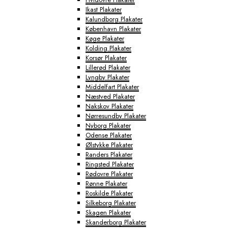
Ikast Plakater
Kalundborg Plakater
København Plakater
Køge Plakater
Kolding Plakater
Korsør Plakater
Lillerød Plakater
Lyngby Plakater
Middelfart Plakater
Næstved Plakater
Nakskov Plakater
Nørresundby Plakater
Nyborg Plakater
Odense Plakater
Ølstykke Plakater
Randers Plakater
Ringsted Plakater
Rødovre Plakater
Rønne Plakater
Roskilde Plakater
Silkeborg Plakater
Skagen Plakater
Skanderborg Plakater