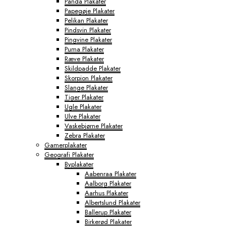
Panda Plakater
Papegøje Plakater
Pelikan Plakater
Pindsvin Plakater
Pingvine Plakater
Puma Plakater
Ræve Plakater
Skildpadde Plakater
Skorpion Plakater
Slange Plakater
Tiger Plakater
Ugle Plakater
Ulve Plakater
Vaskebjørne Plakater
Zebra Plakater
Gamerplakater
Geografi Plakater
Byplakater
Aabenraa Plakater
Aalborg Plakater
Aarhus Plakater
Albertslund Plakater
Ballerup Plakater
Birkerød Plakater