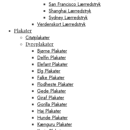
San Francisco Lærredstryk
Shanghai Lærredstryk
Sydney Lærredstryk
Verdenskort Lærredstryk
Plakater
Citatplakater
Dyreplakater
Bjørne Plakater
Delfin Plakater
Elefant Plakater
Elg Plakater
Falke Plakater
Flodheste Plakater
Gede Plakater
Giraf Plakater
Gorilla Plakater
Haj Plakater
Hunde Plakater
Kænguru Plakater