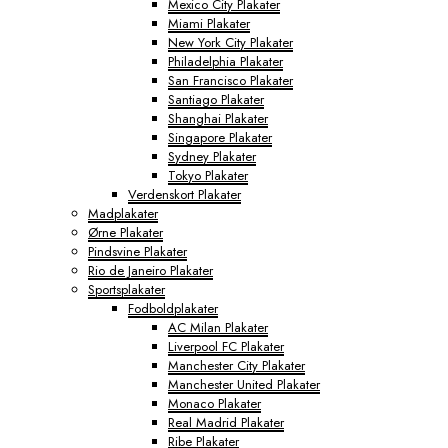
Mexico City Plakater
Miami Plakater
New York City Plakater
Philadelphia Plakater
San Francisco Plakater
Santiago Plakater
Shanghai Plakater
Singapore Plakater
Sydney Plakater
Tokyo Plakater
Verdenskort Plakater
Madplakater
Ørne Plakater
Pindsvine Plakater
Rio de Janeiro Plakater
Sportsplakater
Fodboldplakater
AC Milan Plakater
Liverpool FC Plakater
Manchester City Plakater
Manchester United Plakater
Monaco Plakater
Real Madrid Plakater
Ribe Plakater