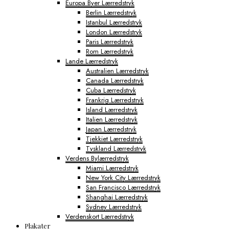
Europa Byer Lærredstryk
Berlin Lærredstryk
Istanbul Lærredstryk
London Lærredstryk
Paris Lærredstryk
Rom Lærredstryk
Lande Lærredstryk
Australien Lærredstryk
Canada Lærredstryk
Cuba Lærredstryk
Frankrig Lærredstryk
Island Lærredstryk
Italien Lærredstryk
Japan Lærredstryk
Tjekkiet Lærredstryk
Tyskland Lærredstryk
Verdens Bylærredstryk
Miami Lærredstryk
New York City Lærredstryk
San Francisco Lærredstryk
Shanghai Lærredstryk
Sydney Lærredstryk
Verdenskort Lærredstryk
Plakater