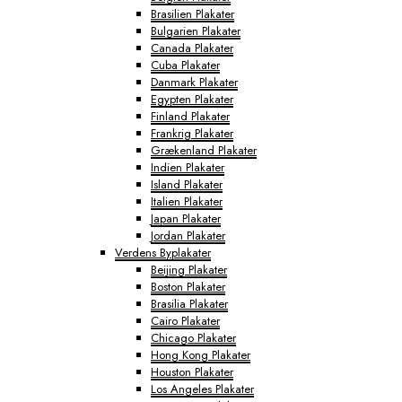
Brasilien Plakater
Bulgarien Plakater
Canada Plakater
Cuba Plakater
Danmark Plakater
Egypten Plakater
Finland Plakater
Frankrig Plakater
Grækenland Plakater
Indien Plakater
Island Plakater
Italien Plakater
Japan Plakater
Jordan Plakater
Verdens Byplakater
Beijing Plakater
Boston Plakater
Brasilia Plakater
Cairo Plakater
Chicago Plakater
Hong Kong Plakater
Houston Plakater
Los Angeles Plakater