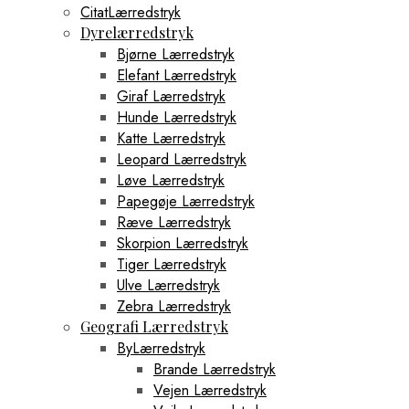
CitatLærredstryk
Dyrelærredstryk
Bjørne Lærredstryk
Elefant Lærredstryk
Giraf Lærredstryk
Hunde Lærredstryk
Katte Lærredstryk
Leopard Lærredstryk
Løve Lærredstryk
Papegøje Lærredstryk
Ræve Lærredstryk
Skorpion Lærredstryk
Tiger Lærredstryk
Ulve Lærredstryk
Zebra Lærredstryk
Geografi Lærredstryk
ByLærredstryk
Brande Lærredstryk
Vejen Lærredstryk