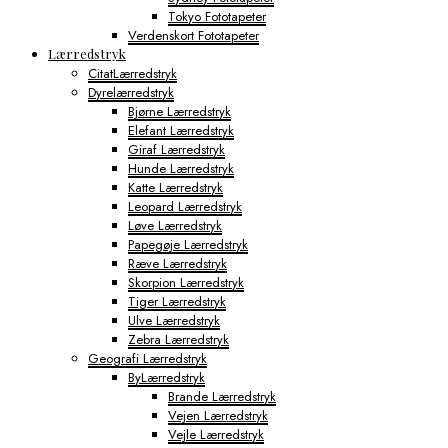
Tokyo Fototapeter
Verdenskort Fototapeter
Lærredstryk
CitatLærredstryk
Dyrelærredstryk
Bjørne Lærredstryk
Elefant Lærredstryk
Giraf Lærredstryk
Hunde Lærredstryk
Katte Lærredstryk
Leopard Lærredstryk
Løve Lærredstryk
Papegøje Lærredstryk
Ræve Lærredstryk
Skorpion Lærredstryk
Tiger Lærredstryk
Ulve Lærredstryk
Zebra Lærredstryk
Geografi Lærredstryk
ByLærredstryk
Brande Lærredstryk
Vejen Lærredstryk
Vejle Lærredstryk