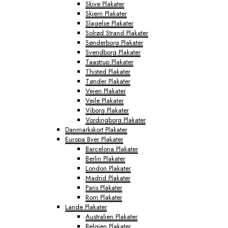
Skive Plakater
Skjern Plakater
Slagelse Plakater
Solrød Strand Plakater
Sønderborg Plakater
Svendborg Plakater
Taastrup Plakater
Thisted Plakater
Tønder Plakater
Vejen Plakater
Vejle Plakater
Viborg Plakater
Vordingborg Plakater
Danmarkskort Plakater
Europa Byer Plakater
Barcelona Plakater
Berlin Plakater
London Plakater
Madrid Plakater
Paris Plakater
Rom Plakater
Lande Plakater
Australien Plakater
Belgien Plakater