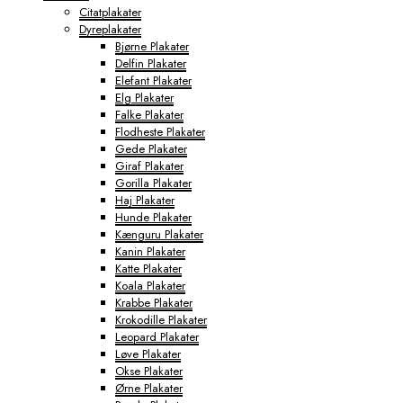
Citatplakater
Dyreplakater
Bjørne Plakater
Delfin Plakater
Elefant Plakater
Elg Plakater
Falke Plakater
Flodheste Plakater
Gede Plakater
Giraf Plakater
Gorilla Plakater
Haj Plakater
Hunde Plakater
Kænguru Plakater
Kanin Plakater
Katte Plakater
Koala Plakater
Krabbe Plakater
Krokodille Plakater
Leopard Plakater
Løve Plakater
Okse Plakater
Ørne Plakater