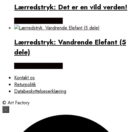
Lærredstryk: Det er en vild verden!
Købes Hos NiceWall.dk
Lærredstryk: Vandrende Elefant (5
dele)
Købes Hos NiceWall.dk
Kontakt os
Returpolitik
Databeskyttelseserklæring
© Art Factory
×