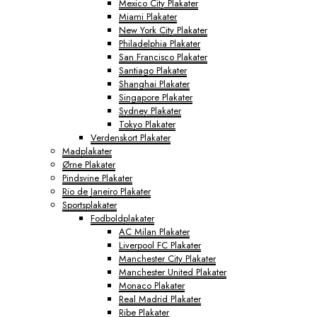
Mexico City Plakater
Miami Plakater
New York City Plakater
Philadelphia Plakater
San Francisco Plakater
Santiago Plakater
Shanghai Plakater
Singapore Plakater
Sydney Plakater
Tokyo Plakater
Verdenskort Plakater
Madplakater
Ørne Plakater
Pindsvine Plakater
Rio de Janeiro Plakater
Sportsplakater
Fodboldplakater
AC Milan Plakater
Liverpool FC Plakater
Manchester City Plakater
Manchester United Plakater
Monaco Plakater
Real Madrid Plakater
Ribe Plakater