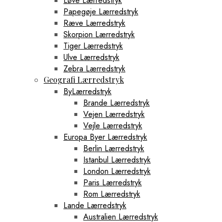
Løve Lærredstryk
Papegøje Lærredstryk
Ræve Lærredstryk
Skorpion Lærredstryk
Tiger Lærredstryk
Ulve Lærredstryk
Zebra Lærredstryk
Geografi Lærredstryk
ByLærredstryk
Brande Lærredstryk
Vejen Lærredstryk
Vejle Lærredstryk
Europa Byer Lærredstryk
Berlin Lærredstryk
Istanbul Lærredstryk
London Lærredstryk
Paris Lærredstryk
Rom Lærredstryk
Lande Lærredstryk
Australien Lærredstryk