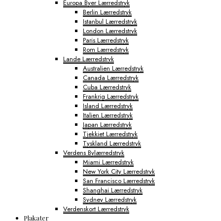
Europa Byer Lærredstryk
Berlin Lærredstryk
Istanbul Lærredstryk
London Lærredstryk
Paris Lærredstryk
Rom Lærredstryk
Lande Lærredstryk
Australien Lærredstryk
Canada Lærredstryk
Cuba Lærredstryk
Frankrig Lærredstryk
Island Lærredstryk
Italien Lærredstryk
Japan Lærredstryk
Tjekkiet Lærredstryk
Tyskland Lærredstryk
Verdens Bylærredstryk
Miami Lærredstryk
New York City Lærredstryk
San Francisco Lærredstryk
Shanghai Lærredstryk
Sydney Lærredstryk
Verdenskort Lærredstryk
Plakater