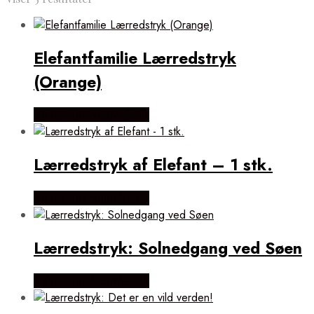
efter
popularitet
Elefantfamilie Lærredstryk
(Orange)
Købes Hos NiceWall.dk
Lærredstryk af Elefant – 1 stk.
Købes Hos NiceWall.dk
Lærredstryk: Solnedgang ved Søen
Købes Hos NiceWall.dk