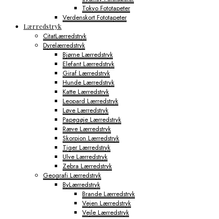
Tokyo Fototapeter
Verdenskort Fototapeter
Lærredstryk
CitatLærredstryk
Dyrelærredstryk
Bjørne Lærredstryk
Elefant Lærredstryk
Giraf Lærredstryk
Hunde Lærredstryk
Katte Lærredstryk
Leopard Lærredstryk
Løve Lærredstryk
Papegøje Lærredstryk
Ræve Lærredstryk
Skorpion Lærredstryk
Tiger Lærredstryk
Ulve Lærredstryk
Zebra Lærredstryk
Geografi Lærredstryk
ByLærredstryk
Brande Lærredstryk
Vejen Lærredstryk
Vejle Lærredstryk