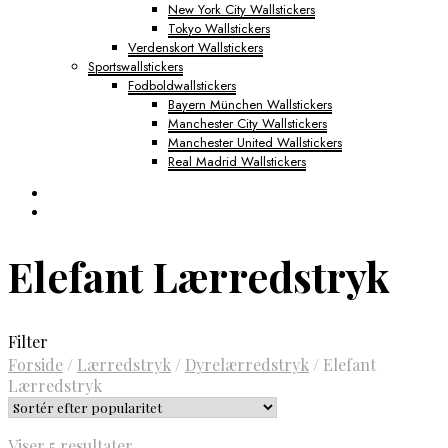
New York City Wallstickers
Tokyo Wallstickers
Verdenskort Wallstickers
Sportswallstickers
Fodboldwallstickers
Bayern München Wallstickers
Manchester City Wallstickers
Manchester United Wallstickers
Real Madrid Wallstickers
Elefant Lærredstryk
Filter
Forside
/
Lærredstryk
/
Dyrelærredstryk
/
Elefant
Lærredstryk
Sorteret
Viser 5 resultater