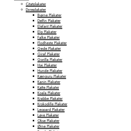
Citatplakater
Dyreplakater
Bjørne Plakater
Delfin Plakater
Elefant Plakater
Elg Plakater
Falke Plakater
Flodheste Plakater
Gede Plakater
Giraf Plakater
Gorilla Plakater
Haj Plakater
Hunde Plakater
Kænguru Plakater
Kanin Plakater
Katte Plakater
Koala Plakater
Krabbe Plakater
Krokodille Plakater
Leopard Plakater
Løve Plakater
Okse Plakater
Ørne Plakater