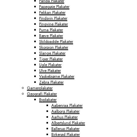
Panda Plakater
Papegøje Plakater
Pelikan Plakater
Pindsvin Plakater
Pingvine Plakater
Puma Plakater
Ræve Plakater
Skildpadde Plakater
Skorpion Plakater
Slange Plakater
Tiger Plakater
Ugle Plakater
Ulve Plakater
Vaskebjørne Plakater
Zebra Plakater
Gamerplakater
Geografi Plakater
Byplakater
Aabenraa Plakater
Aalborg Plakater
Aarhus Plakater
Albertslund Plakater
Ballerup Plakater
Birkerød Plakater