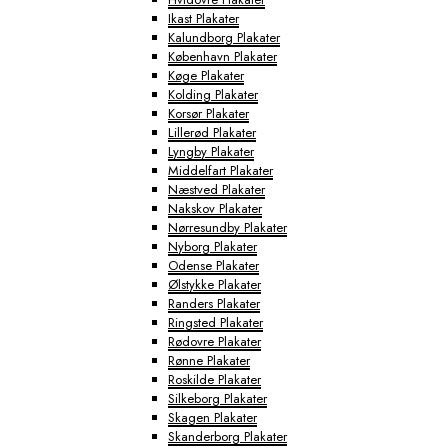
Ikast Plakater
Kalundborg Plakater
København Plakater
Køge Plakater
Kolding Plakater
Korsør Plakater
Lillerød Plakater
Lyngby Plakater
Middelfart Plakater
Næstved Plakater
Nakskov Plakater
Nørresundby Plakater
Nyborg Plakater
Odense Plakater
Ølstykke Plakater
Randers Plakater
Ringsted Plakater
Rødovre Plakater
Rønne Plakater
Roskilde Plakater
Silkeborg Plakater
Skagen Plakater
Skanderborg Plakater