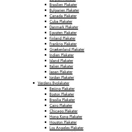
Brasilien Plakater
Bulgarien Plakater
Canada Plakater
Cuba Plakater
Danmark Plakater
Egypten Plakater
Finland Plakater
Frankrig Plakater
Grækenland Plakater
Indien Plakater
Island Plakater
Italien Plakater
Japan Plakater
Jordan Plakater
Verdens Byplakater
Beijing Plakater
Boston Plakater
Brasilia Plakater
Cairo Plakater
Chicago Plakater
Hong Kong Plakater
Houston Plakater
Los Angeles Plakater