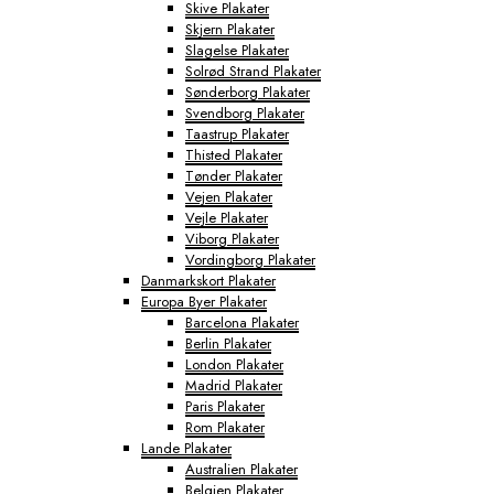
Skive Plakater
Skjern Plakater
Slagelse Plakater
Solrød Strand Plakater
Sønderborg Plakater
Svendborg Plakater
Taastrup Plakater
Thisted Plakater
Tønder Plakater
Vejen Plakater
Vejle Plakater
Viborg Plakater
Vordingborg Plakater
Danmarkskort Plakater
Europa Byer Plakater
Barcelona Plakater
Berlin Plakater
London Plakater
Madrid Plakater
Paris Plakater
Rom Plakater
Lande Plakater
Australien Plakater
Belgien Plakater