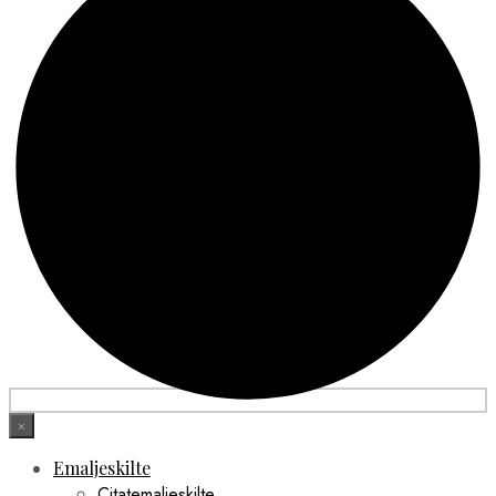
×
Emaljeskilte
Citatemaljeskilte