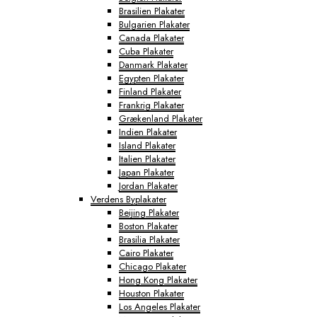
Brasilien Plakater
Bulgarien Plakater
Canada Plakater
Cuba Plakater
Danmark Plakater
Egypten Plakater
Finland Plakater
Frankrig Plakater
Grækenland Plakater
Indien Plakater
Island Plakater
Italien Plakater
Japan Plakater
Jordan Plakater
Verdens Byplakater
Beijing Plakater
Boston Plakater
Brasilia Plakater
Cairo Plakater
Chicago Plakater
Hong Kong Plakater
Houston Plakater
Los Angeles Plakater