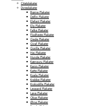
Citatplakater
Dyreplakater
Bjørne Plakater
Delfin Plakater
Elefant Plakater
Elg Plakater
Falke Plakater
Flodheste Plakater
Gede Plakater
Giraf Plakater
Gorilla Plakater
Haj Plakater
Hunde Plakater
Kænguru Plakater
Kanin Plakater
Katte Plakater
Koala Plakater
Krabbe Plakater
Krokodille Plakater
Leopard Plakater
Løve Plakater
Okse Plakater
Ørne Plakater