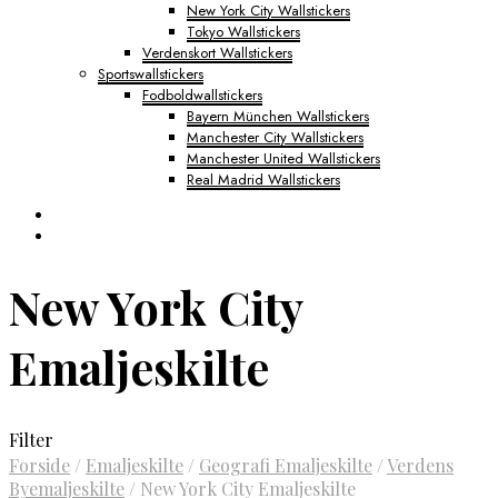
New York City Wallstickers
Tokyo Wallstickers
Verdenskort Wallstickers
Sportswallstickers
Fodboldwallstickers
Bayern München Wallstickers
Manchester City Wallstickers
Manchester United Wallstickers
Real Madrid Wallstickers
New York City
Emaljeskilte
Filter
Forside
/
Emaljeskilte
/
Geografi Emaljeskilte
/
Verdens
Byemaljeskilte
/
New York City Emaljeskilte