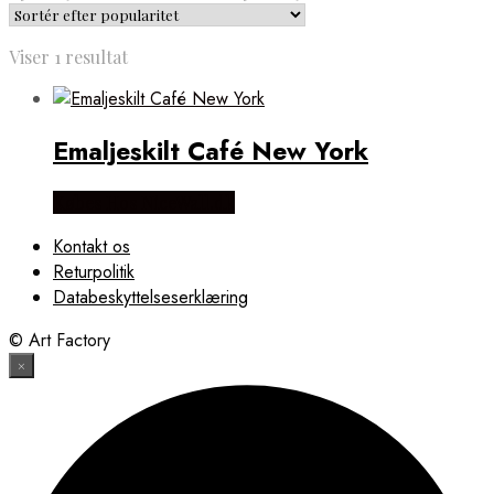
Viser 1 resultat
Emaljeskilt Café New York
Købes Hos NiceWall.dk
Kontakt os
Returpolitik
Databeskyttelseserklæring
© Art Factory
×