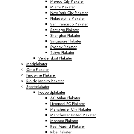
Mexico City Plakater
Miami Plakater
New York City Plakater
Philadelphia Plakater
San Francisco Plakater
Santiago Plakater
Shanghai Plakater
Singapore Plakater
Sydney Plakater
Tokyo Plakater
Verdenskort Plakater
Madplakater
Ørne Plakater
Pindsvine Plakater
Rio de Janeiro Plakater
Sportsplakater
Fodboldplakater
AC Milan Plakater
Liverpool FC Plakater
Manchester City Plakater
Manchester United Plakater
Monaco Plakater
Real Madrid Plakater
Ribe Plakater