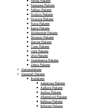
Panda Plakater
Papegøje Plakater
Pelikan Plakater
Pindsvin Plakater
Pingvine Plakater
Puma Plakater
Ræve Plakater
Skildpadde Plakater
Skorpion Plakater
Slange Plakater
Tiger Plakater
Ugle Plakater
Ulve Plakater
Vaskebjørne Plakater
Zebra Plakater
Gamerplakater
Geografi Plakater
Byplakater
Aabenraa Plakater
Aalborg Plakater
Aarhus Plakater
Albertslund Plakater
Ballerup Plakater
Birkerød Plakater