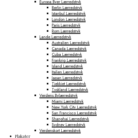
Europa Byer Lærredstryk
Berlin Lærredstryk
Istanbul Lærredstryk
London Lærredstryk
Paris Lærredstryk
Rom Lærredstryk
Lande Lærredstryk
Australien Lærredstryk
Canada Lærredstryk
Cuba Lærredstryk
Frankrig Lærredstryk
Island Lærredstryk
Italien Lærredstryk
Japan Lærredstryk
Tjekkiet Lærredstryk
Tyskland Lærredstryk
Verdens Bylærredstryk
Miami Lærredstryk
New York City Lærredstryk
San Francisco Lærredstryk
Shanghai Lærredstryk
Sydney Lærredstryk
Verdenskort Lærredstryk
Plakater