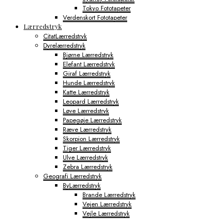
Tokyo Fototapeter
Verdenskort Fototapeter
Lærredstryk
CitatLærredstryk
Dyrelærredstryk
Bjørne Lærredstryk
Elefant Lærredstryk
Giraf Lærredstryk
Hunde Lærredstryk
Katte Lærredstryk
Leopard Lærredstryk
Løve Lærredstryk
Papegøje Lærredstryk
Ræve Lærredstryk
Skorpion Lærredstryk
Tiger Lærredstryk
Ulve Lærredstryk
Zebra Lærredstryk
Geografi Lærredstryk
ByLærredstryk
Brande Lærredstryk
Vejen Lærredstryk
Vejle Lærredstryk