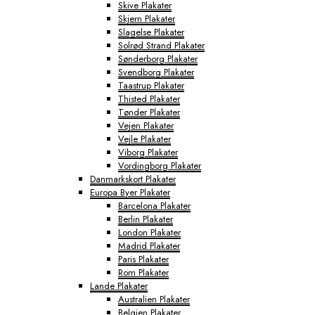
Skive Plakater
Skjern Plakater
Slagelse Plakater
Solrød Strand Plakater
Sønderborg Plakater
Svendborg Plakater
Taastrup Plakater
Thisted Plakater
Tønder Plakater
Vejen Plakater
Vejle Plakater
Viborg Plakater
Vordingborg Plakater
Danmarkskort Plakater
Europa Byer Plakater
Barcelona Plakater
Berlin Plakater
London Plakater
Madrid Plakater
Paris Plakater
Rom Plakater
Lande Plakater
Australien Plakater
Belgien Plakater