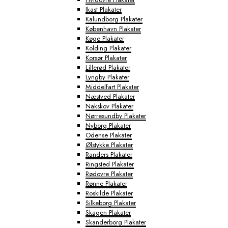
Ikast Plakater
Kalundborg Plakater
København Plakater
Køge Plakater
Kolding Plakater
Korsør Plakater
Lillerød Plakater
Lyngby Plakater
Middelfart Plakater
Næstved Plakater
Nakskov Plakater
Nørresundby Plakater
Nyborg Plakater
Odense Plakater
Ølstykke Plakater
Randers Plakater
Ringsted Plakater
Rødovre Plakater
Rønne Plakater
Roskilde Plakater
Silkeborg Plakater
Skagen Plakater
Skanderborg Plakater