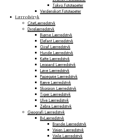
Tokyo Fototapeter
Verdenskort Fototapeter
Lærredstryk
CitatLærredstryk
Dyrelærredstryk
Bjørne Lærredstryk
Elefant Lærredstryk
Giraf Lærredstryk
Hunde Lærredstryk
Katte Lærredstryk
Leopard Lærredstryk
Løve Lærredstryk
Papegøje Lærredstryk
Ræve Lærredstryk
Skorpion Lærredstryk
Tiger Lærredstryk
Ulve Lærredstryk
Zebra Lærredstryk
Geografi Lærredstryk
ByLærredstryk
Brande Lærredstryk
Vejen Lærredstryk
Vejle Lærredstryk