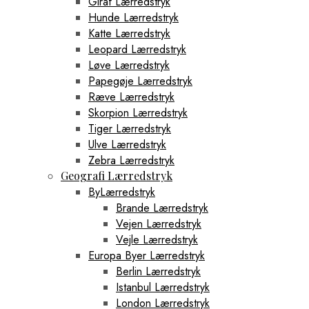
Giraf Lærredstryk
Hunde Lærredstryk
Katte Lærredstryk
Leopard Lærredstryk
Løve Lærredstryk
Papegøje Lærredstryk
Ræve Lærredstryk
Skorpion Lærredstryk
Tiger Lærredstryk
Ulve Lærredstryk
Zebra Lærredstryk
Geografi Lærredstryk
ByLærredstryk
Brande Lærredstryk
Vejen Lærredstryk
Vejle Lærredstryk
Europa Byer Lærredstryk
Berlin Lærredstryk
Istanbul Lærredstryk
London Lærredstryk