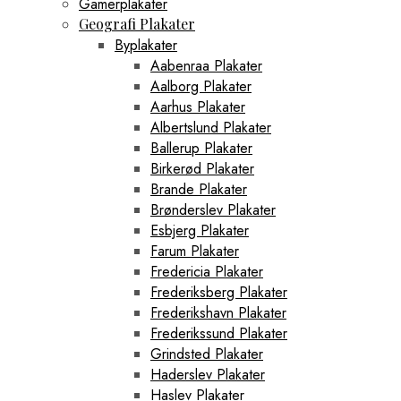
Gamerplakater
Geografi Plakater
Byplakater
Aabenraa Plakater
Aalborg Plakater
Aarhus Plakater
Albertslund Plakater
Ballerup Plakater
Birkerød Plakater
Brande Plakater
Brønderslev Plakater
Esbjerg Plakater
Farum Plakater
Fredericia Plakater
Frederiksberg Plakater
Frederikshavn Plakater
Frederikssund Plakater
Grindsted Plakater
Haderslev Plakater
Haslev Plakater