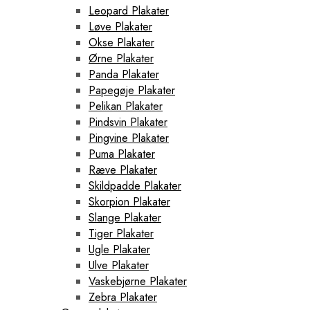
Leopard Plakater
Løve Plakater
Okse Plakater
Ørne Plakater
Panda Plakater
Papegøje Plakater
Pelikan Plakater
Pindsvin Plakater
Pingvine Plakater
Puma Plakater
Ræve Plakater
Skildpadde Plakater
Skorpion Plakater
Slange Plakater
Tiger Plakater
Ugle Plakater
Ulve Plakater
Vaskebjørne Plakater
Zebra Plakater