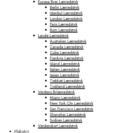
Europa Byer Lærredstryk
Berlin Lærredstryk
Istanbul Lærredstryk
London Lærredstryk
Paris Lærredstryk
Rom Lærredstryk
Lande Lærredstryk
Australien Lærredstryk
Canada Lærredstryk
Cuba Lærredstryk
Frankrig Lærredstryk
Island Lærredstryk
Italien Lærredstryk
Japan Lærredstryk
Tjekkiet Lærredstryk
Tyskland Lærredstryk
Verdens Bylærredstryk
Miami Lærredstryk
New York City Lærredstryk
San Francisco Lærredstryk
Shanghai Lærredstryk
Sydney Lærredstryk
Verdenskort Lærredstryk
Plakater