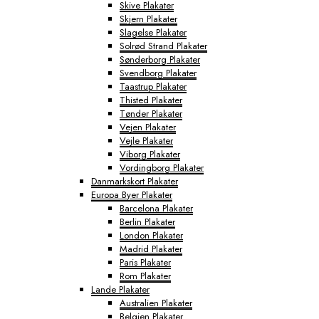
Skive Plakater
Skjern Plakater
Slagelse Plakater
Solrød Strand Plakater
Sønderborg Plakater
Svendborg Plakater
Taastrup Plakater
Thisted Plakater
Tønder Plakater
Vejen Plakater
Vejle Plakater
Viborg Plakater
Vordingborg Plakater
Danmarkskort Plakater
Europa Byer Plakater
Barcelona Plakater
Berlin Plakater
London Plakater
Madrid Plakater
Paris Plakater
Rom Plakater
Lande Plakater
Australien Plakater
Belgien Plakater