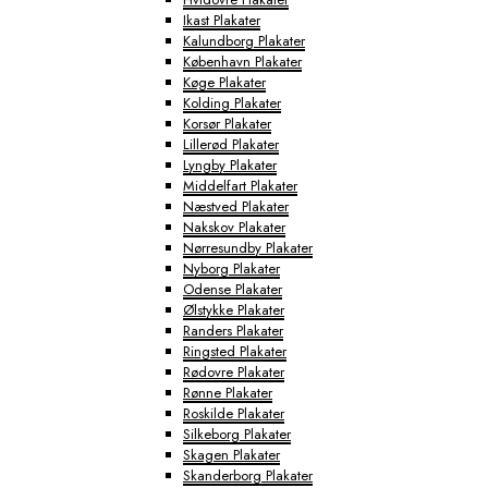
Ikast Plakater
Kalundborg Plakater
København Plakater
Køge Plakater
Kolding Plakater
Korsør Plakater
Lillerød Plakater
Lyngby Plakater
Middelfart Plakater
Næstved Plakater
Nakskov Plakater
Nørresundby Plakater
Nyborg Plakater
Odense Plakater
Ølstykke Plakater
Randers Plakater
Ringsted Plakater
Rødovre Plakater
Rønne Plakater
Roskilde Plakater
Silkeborg Plakater
Skagen Plakater
Skanderborg Plakater