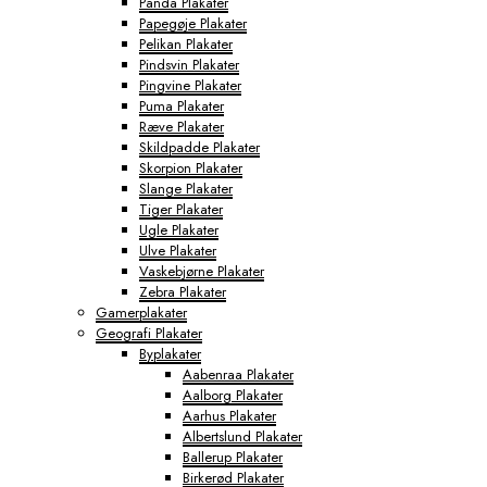
Panda Plakater
Papegøje Plakater
Pelikan Plakater
Pindsvin Plakater
Pingvine Plakater
Puma Plakater
Ræve Plakater
Skildpadde Plakater
Skorpion Plakater
Slange Plakater
Tiger Plakater
Ugle Plakater
Ulve Plakater
Vaskebjørne Plakater
Zebra Plakater
Gamerplakater
Geografi Plakater
Byplakater
Aabenraa Plakater
Aalborg Plakater
Aarhus Plakater
Albertslund Plakater
Ballerup Plakater
Birkerød Plakater