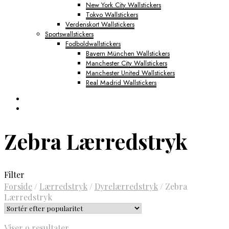
New York City Wallstickers
Tokyo Wallstickers
Verdenskort Wallstickers
Sportswallstickers
Fodboldwallstickers
Bayern München Wallstickers
Manchester City Wallstickers
Manchester United Wallstickers
Real Madrid Wallstickers
Zebra Lærredstryk
Filter
Forside
/
Lærredstryk
/
Dyrelærredstryk
/
Zebra
Lærredstryk
Sorteret
Viser 9 resultater