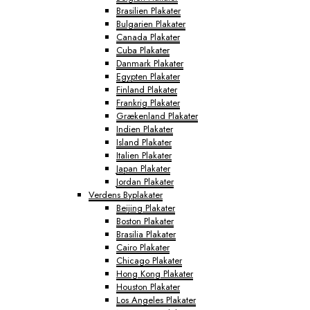
Brasilien Plakater
Bulgarien Plakater
Canada Plakater
Cuba Plakater
Danmark Plakater
Egypten Plakater
Finland Plakater
Frankrig Plakater
Grækenland Plakater
Indien Plakater
Island Plakater
Italien Plakater
Japan Plakater
Jordan Plakater
Verdens Byplakater
Beijing Plakater
Boston Plakater
Brasilia Plakater
Cairo Plakater
Chicago Plakater
Hong Kong Plakater
Houston Plakater
Los Angeles Plakater