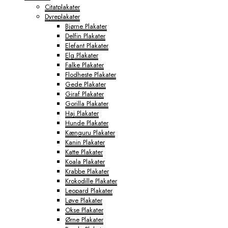
Citatplakater
Dyreplakater
Bjørne Plakater
Delfin Plakater
Elefant Plakater
Elg Plakater
Falke Plakater
Flodheste Plakater
Gede Plakater
Giraf Plakater
Gorilla Plakater
Haj Plakater
Hunde Plakater
Kænguru Plakater
Kanin Plakater
Katte Plakater
Koala Plakater
Krabbe Plakater
Krokodille Plakater
Leopard Plakater
Løve Plakater
Okse Plakater
Ørne Plakater