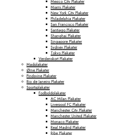
Mexico City Plakater
Miami Plakater
New York City Plakater
Philadelphia Plakater
San Francisco Plakater
Santiago Plakater
Shanghai Plakater
Singapore Plakater
Sydney Plakater
Tokyo Plakater
Verdenskort Plakater
Madplakater
Ørne Plakater
Pindsvine Plakater
Rio de Janeiro Plakater
Sportsplakater
Fodboldplakater
AC Milan Plakater
Liverpool FC Plakater
Manchester City Plakater
Manchester United Plakater
Monaco Plakater
Real Madrid Plakater
Ribe Plakater