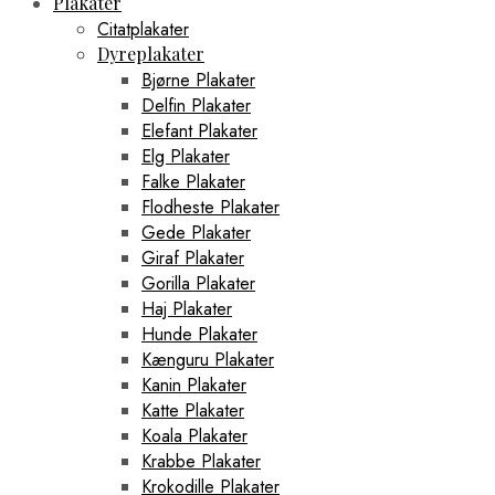
Plakater
Citatplakater
Dyreplakater
Bjørne Plakater
Delfin Plakater
Elefant Plakater
Elg Plakater
Falke Plakater
Flodheste Plakater
Gede Plakater
Giraf Plakater
Gorilla Plakater
Haj Plakater
Hunde Plakater
Kænguru Plakater
Kanin Plakater
Katte Plakater
Koala Plakater
Krabbe Plakater
Krokodille Plakater