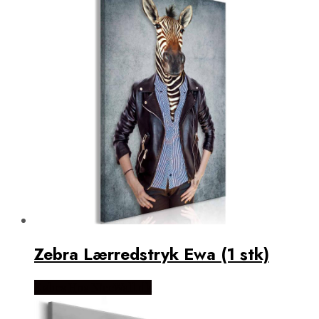
Zebra Lærredstryk Ewa (1 stk)
Købes Hos NiceWall.dk