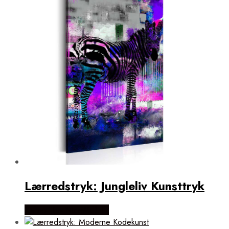
Lærredstryk: Jungleliv Kunsttryk
Købes Hos NiceWall.dk