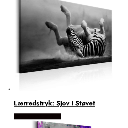
Lærredstryk: Sjov i Støvet
Købes Hos NiceWall.dk