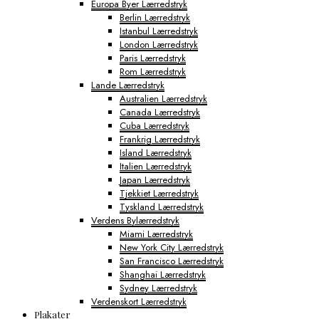
Europa Byer Lærredstryk
Berlin Lærredstryk
Istanbul Lærredstryk
London Lærredstryk
Paris Lærredstryk
Rom Lærredstryk
Lande Lærredstryk
Australien Lærredstryk
Canada Lærredstryk
Cuba Lærredstryk
Frankrig Lærredstryk
Island Lærredstryk
Italien Lærredstryk
Japan Lærredstryk
Tjekkiet Lærredstryk
Tyskland Lærredstryk
Verdens Bylærredstryk
Miami Lærredstryk
New York City Lærredstryk
San Francisco Lærredstryk
Shanghai Lærredstryk
Sydney Lærredstryk
Verdenskort Lærredstryk
Plakater