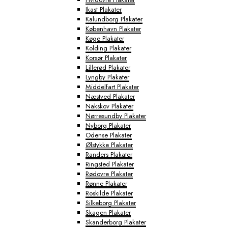
Ikast Plakater
Kalundborg Plakater
København Plakater
Køge Plakater
Kolding Plakater
Korsør Plakater
Lillerød Plakater
Lyngby Plakater
Middelfart Plakater
Næstved Plakater
Nakskov Plakater
Nørresundby Plakater
Nyborg Plakater
Odense Plakater
Ølstykke Plakater
Randers Plakater
Ringsted Plakater
Rødovre Plakater
Rønne Plakater
Roskilde Plakater
Silkeborg Plakater
Skagen Plakater
Skanderborg Plakater