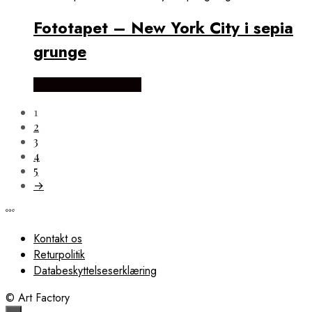
Fototapet – New York City i sepia
grunge
Købes Hos Smartwall
1
2
3
4
5
→
Kontakt os
Returpolitik
Databeskyttelseserklæring
© Art Factory