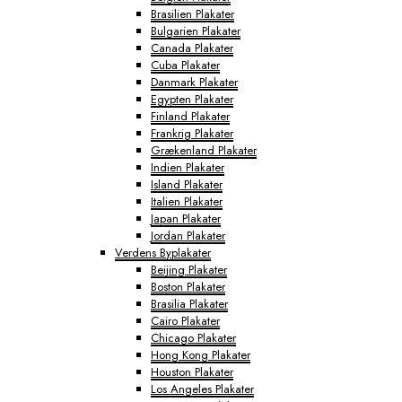
Brasilien Plakater
Bulgarien Plakater
Canada Plakater
Cuba Plakater
Danmark Plakater
Egypten Plakater
Finland Plakater
Frankrig Plakater
Grækenland Plakater
Indien Plakater
Island Plakater
Italien Plakater
Japan Plakater
Jordan Plakater
Verdens Byplakater
Beijing Plakater
Boston Plakater
Brasilia Plakater
Cairo Plakater
Chicago Plakater
Hong Kong Plakater
Houston Plakater
Los Angeles Plakater