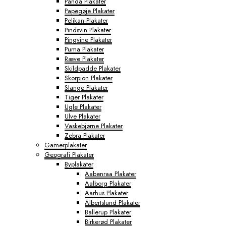
Panda Plakater
Papegøje Plakater
Pelikan Plakater
Pindsvin Plakater
Pingvine Plakater
Puma Plakater
Ræve Plakater
Skildpadde Plakater
Skorpion Plakater
Slange Plakater
Tiger Plakater
Ugle Plakater
Ulve Plakater
Vaskebjørne Plakater
Zebra Plakater
Gamerplakater
Geografi Plakater
Byplakater
Aabenraa Plakater
Aalborg Plakater
Aarhus Plakater
Albertslund Plakater
Ballerup Plakater
Birkerød Plakater