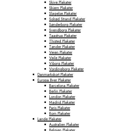
Skive Plakater
Skjern Plakater
Slagelse Plakater
Solrød Strand Plakater
Sønderborg Plakater
Svendborg Plakater
Taastrup Plakater
Thisted Plakater
Tønder Plakater
Vejen Plakater
Vejle Plakater
Viborg Plakater
Vordingborg Plakater
Danmarkskort Plakater
Europa Byer Plakater
Barcelona Plakater
Berlin Plakater
London Plakater
Madrid Plakater
Paris Plakater
Rom Plakater
Lande Plakater
Australien Plakater
Belgien Plakater