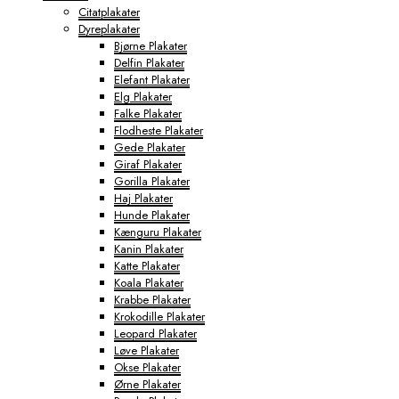
Citatplakater
Dyreplakater
Bjørne Plakater
Delfin Plakater
Elefant Plakater
Elg Plakater
Falke Plakater
Flodheste Plakater
Gede Plakater
Giraf Plakater
Gorilla Plakater
Haj Plakater
Hunde Plakater
Kænguru Plakater
Kanin Plakater
Katte Plakater
Koala Plakater
Krabbe Plakater
Krokodille Plakater
Leopard Plakater
Løve Plakater
Okse Plakater
Ørne Plakater