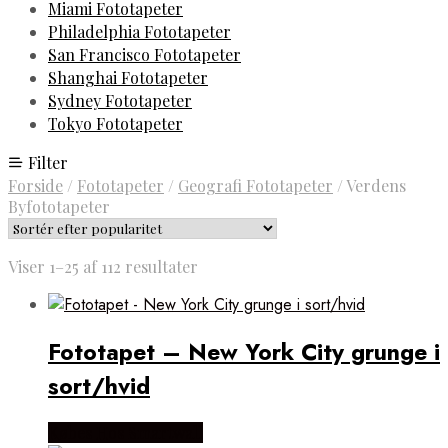
Miami Fototapeter
Philadelphia Fototapeter
San Francisco Fototapeter
Shanghai Fototapeter
Sydney Fototapeter
Tokyo Fototapeter
Filter
Forside
/
Fototapeter
/
Geografi Fototapeter
/
Verdens
Byfototapeter
Sorteret
Viser 1–25 af 112 resultater
efter
popularitet
Fototapet – New York City grunge i
sort/hvid
Købes Hos Smartwall