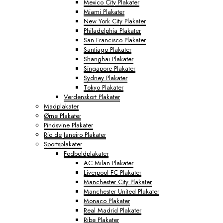
Mexico City Plakater
Miami Plakater
New York City Plakater
Philadelphia Plakater
San Francisco Plakater
Santiago Plakater
Shanghai Plakater
Singapore Plakater
Sydney Plakater
Tokyo Plakater
Verdenskort Plakater
Madplakater
Ørne Plakater
Pindsvine Plakater
Rio de Janeiro Plakater
Sportsplakater
Fodboldplakater
AC Milan Plakater
Liverpool FC Plakater
Manchester City Plakater
Manchester United Plakater
Monaco Plakater
Real Madrid Plakater
Ribe Plakater