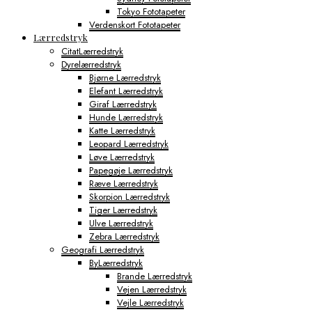
Tokyo Fototapeter
Verdenskort Fototapeter
Lærredstryk
CitatLærredstryk
Dyrelærredstryk
Bjørne Lærredstryk
Elefant Lærredstryk
Giraf Lærredstryk
Hunde Lærredstryk
Katte Lærredstryk
Leopard Lærredstryk
Løve Lærredstryk
Papegøje Lærredstryk
Ræve Lærredstryk
Skorpion Lærredstryk
Tiger Lærredstryk
Ulve Lærredstryk
Zebra Lærredstryk
Geografi Lærredstryk
ByLærredstryk
Brande Lærredstryk
Vejen Lærredstryk
Vejle Lærredstryk