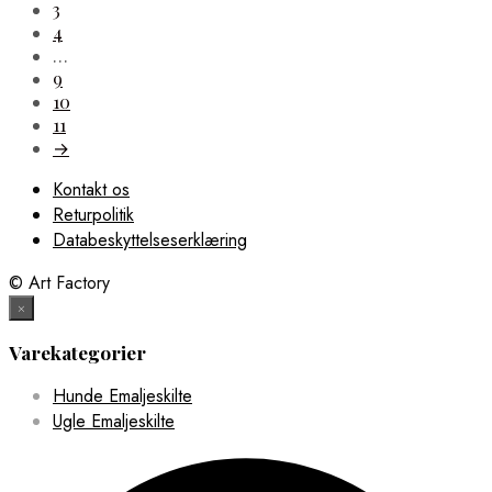
3
4
…
9
10
11
→
Kontakt os
Returpolitik
Databeskyttelseserklæring
© Art Factory
×
Varekategorier
Hunde Emaljeskilte
Ugle Emaljeskilte