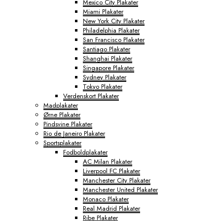
Mexico City Plakater
Miami Plakater
New York City Plakater
Philadelphia Plakater
San Francisco Plakater
Santiago Plakater
Shanghai Plakater
Singapore Plakater
Sydney Plakater
Tokyo Plakater
Verdenskort Plakater
Madplakater
Ørne Plakater
Pindsvine Plakater
Rio de Janeiro Plakater
Sportsplakater
Fodboldplakater
AC Milan Plakater
Liverpool FC Plakater
Manchester City Plakater
Manchester United Plakater
Monaco Plakater
Real Madrid Plakater
Ribe Plakater