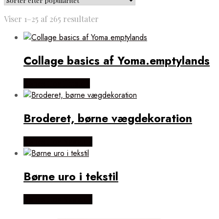
Sorteret
Viser 1–25 af 265 resultater
efter
popularitet
Collage basics af Yoma.emptylands
Købes Hos Illux.dk
Broderet, børne vægdekoration
Købes Hos Naga.dk
Børne uro i tekstil
Købes Hos Naga.dk