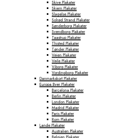
Skive Plakater
Skjern Plakater
Slagelse Plakater
Solrød Strand Plakater
Sønderborg Plakater
Svendborg Plakater
Taastrup Plakater
Thisted Plakater
Tønder Plakater
Vejen Plakater
Vejle Plakater
Viborg Plakater
Vordingborg Plakater
Danmarkskort Plakater
Europa Byer Plakater
Barcelona Plakater
Berlin Plakater
London Plakater
Madrid Plakater
Paris Plakater
Rom Plakater
Lande Plakater
Australien Plakater
Belgien Plakater