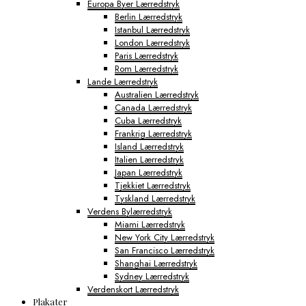
Europa Byer Lærredstryk
Berlin Lærredstryk
Istanbul Lærredstryk
London Lærredstryk
Paris Lærredstryk
Rom Lærredstryk
Lande Lærredstryk
Australien Lærredstryk
Canada Lærredstryk
Cuba Lærredstryk
Frankrig Lærredstryk
Island Lærredstryk
Italien Lærredstryk
Japan Lærredstryk
Tjekkiet Lærredstryk
Tyskland Lærredstryk
Verdens Bylærredstryk
Miami Lærredstryk
New York City Lærredstryk
San Francisco Lærredstryk
Shanghai Lærredstryk
Sydney Lærredstryk
Verdenskort Lærredstryk
Plakater