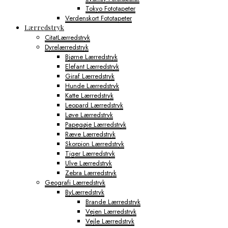
Tokyo Fototapeter
Verdenskort Fototapeter
Lærredstryk
CitatLærredstryk
Dyrelærredstryk
Bjørne Lærredstryk
Elefant Lærredstryk
Giraf Lærredstryk
Hunde Lærredstryk
Katte Lærredstryk
Leopard Lærredstryk
Løve Lærredstryk
Papegøje Lærredstryk
Ræve Lærredstryk
Skorpion Lærredstryk
Tiger Lærredstryk
Ulve Lærredstryk
Zebra Lærredstryk
Geografi Lærredstryk
ByLærredstryk
Brande Lærredstryk
Vejen Lærredstryk
Vejle Lærredstryk