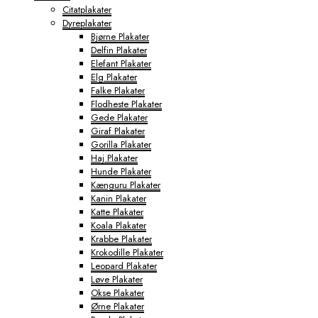
Citatplakater
Dyreplakater
Bjørne Plakater
Delfin Plakater
Elefant Plakater
Elg Plakater
Falke Plakater
Flodheste Plakater
Gede Plakater
Giraf Plakater
Gorilla Plakater
Haj Plakater
Hunde Plakater
Kænguru Plakater
Kanin Plakater
Katte Plakater
Koala Plakater
Krabbe Plakater
Krokodille Plakater
Leopard Plakater
Løve Plakater
Okse Plakater
Ørne Plakater