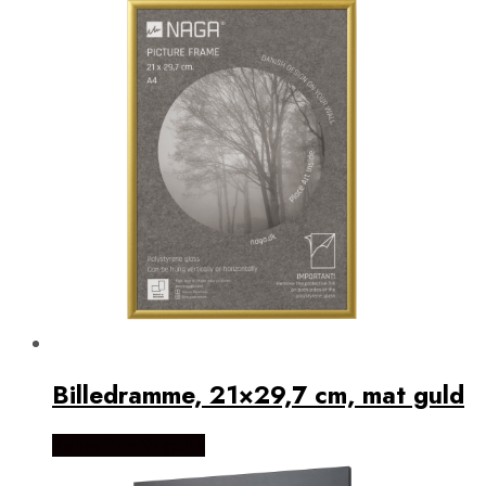
Billedramme, 21×29,7 cm, mat guld
Købes Hos Naga.dk