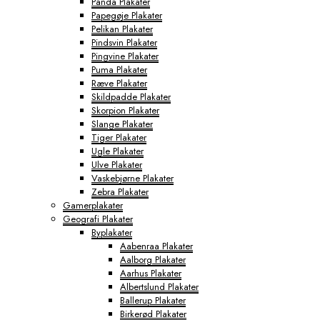
Panda Plakater
Papegøje Plakater
Pelikan Plakater
Pindsvin Plakater
Pingvine Plakater
Puma Plakater
Ræve Plakater
Skildpadde Plakater
Skorpion Plakater
Slange Plakater
Tiger Plakater
Ugle Plakater
Ulve Plakater
Vaskebjørne Plakater
Zebra Plakater
Gamerplakater
Geografi Plakater
Byplakater
Aabenraa Plakater
Aalborg Plakater
Aarhus Plakater
Albertslund Plakater
Ballerup Plakater
Birkerød Plakater