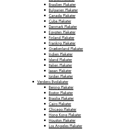
Brasilien Plakater
Bulgarien Plakater
Canada Plakater
Cuba Plakater
Danmark Plakater
Egypten Plakater
Finland Plakater
Frankrig Plakater
Grækenland Plakater
Indien Plakater
Island Plakater
Italien Plakater
Japan Plakater
Jordan Plakater
Verdens Byplakater
Beijing Plakater
Boston Plakater
Brasilia Plakater
Cairo Plakater
Chicago Plakater
Hong Kong Plakater
Houston Plakater
Los Angeles Plakater