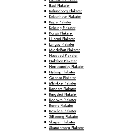
Ikast Plakater
Kalundborg Plakater
København Plakater
Køge Plakater
Kolding Plakater
Korsør Plakater
Lillerød Plakater
Lyngby Plakater
Middelfart Plakater
Næstved Plakater
Nakskov Plakater
Nørresundby Plakater
Nyborg Plakater
Odense Plakater
Ølstykke Plakater
Randers Plakater
Ringsted Plakater
Rødovre Plakater
Rønne Plakater
Roskilde Plakater
Silkeborg Plakater
Skagen Plakater
Skanderborg Plakater