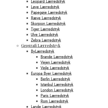
Leopard Lærredstryk
Løve Lærredstryk
Papegøje Lærredstryk
Ræve Lærredstryk
Skorpion Lærredstryk
Tiger Lærredstryk
Ulve Lærredstryk
Zebra Lærredstryk
Geografi Lærredstryk
ByLærredstryk
Brande Lærredstryk
Vejen Lærredstryk
Vejle Lærredstryk
Europa Byer Lærredstryk
Berlin Lærredstryk
Istanbul Lærredstryk
London Lærredstryk
Paris Lærredstryk
Rom Lærredstryk
Lande Lærredstryk