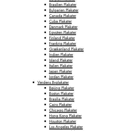
Brasilien Plakater
Bulgarien Plakater
Canada Plakater
Cuba Plakater
Danmark Plakater
Egypten Plakater
Finland Plakater
Frankrig Plakater
Grækenland Plakater
Indien Plakater
Island Plakater
Italien Plakater
Japan Plakater
Jordan Plakater
Verdens Byplakater
Beijing Plakater
Boston Plakater
Brasilia Plakater
Cairo Plakater
Chicago Plakater
Hong Kong Plakater
Houston Plakater
Los Angeles Plakater