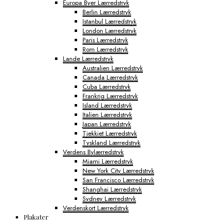
Europa Byer Lærredstryk
Berlin Lærredstryk
Istanbul Lærredstryk
London Lærredstryk
Paris Lærredstryk
Rom Lærredstryk
Lande Lærredstryk
Australien Lærredstryk
Canada Lærredstryk
Cuba Lærredstryk
Frankrig Lærredstryk
Island Lærredstryk
Italien Lærredstryk
Japan Lærredstryk
Tjekkiet Lærredstryk
Tyskland Lærredstryk
Verdens Bylærredstryk
Miami Lærredstryk
New York City Lærredstryk
San Francisco Lærredstryk
Shanghai Lærredstryk
Sydney Lærredstryk
Verdenskort Lærredstryk
Plakater