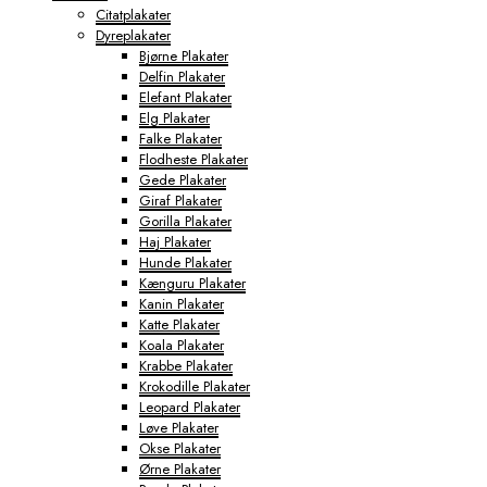
Citatplakater
Dyreplakater
Bjørne Plakater
Delfin Plakater
Elefant Plakater
Elg Plakater
Falke Plakater
Flodheste Plakater
Gede Plakater
Giraf Plakater
Gorilla Plakater
Haj Plakater
Hunde Plakater
Kænguru Plakater
Kanin Plakater
Katte Plakater
Koala Plakater
Krabbe Plakater
Krokodille Plakater
Leopard Plakater
Løve Plakater
Okse Plakater
Ørne Plakater