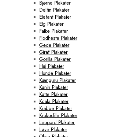
Bjørne Plakater
Delfin Plakater
Elefant Plakater
Elg Plakater
Falke Plakater
Flodheste Plakater
Gede Plakater
Giraf Plakater
Gorilla Plakater
Haj Plakater
Hunde Plakater
Kænguru Plakater
Kanin Plakater
Katte Plakater
Koala Plakater
Krabbe Plakater
Krokodille Plakater
Leopard Plakater
Løve Plakater
Okse Plakater