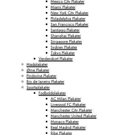
Mexico City Plakater
Miami Plakater
New York City Plakater
Philadelphia Plakater
San Francisco Plakater
Santiago Plakater
Shanghai Plakater
Singapore Plakater
Sydney Plakater
Tokyo Plakater
Verdenskort Plakater
Madplakater
Ørne Plakater
Pindsvine Plakater
Rio de Janeiro Plakater
Sportsplakater
Fodboldplakater
AC Milan Plakater
Liverpool FC Plakater
Manchester City Plakater
Manchester United Plakater
Monaco Plakater
Real Madrid Plakater
Ribe Plakater