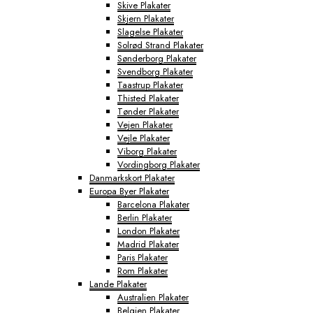
Skive Plakater
Skjern Plakater
Slagelse Plakater
Solrød Strand Plakater
Sønderborg Plakater
Svendborg Plakater
Taastrup Plakater
Thisted Plakater
Tønder Plakater
Vejen Plakater
Vejle Plakater
Viborg Plakater
Vordingborg Plakater
Danmarkskort Plakater
Europa Byer Plakater
Barcelona Plakater
Berlin Plakater
London Plakater
Madrid Plakater
Paris Plakater
Rom Plakater
Lande Plakater
Australien Plakater
Belgien Plakater