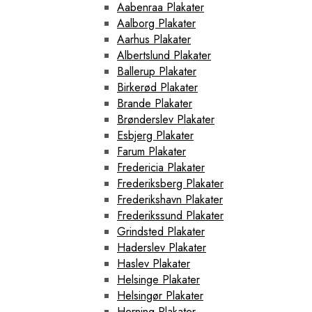
Aabenraa Plakater
Aalborg Plakater
Aarhus Plakater
Albertslund Plakater
Ballerup Plakater
Birkerød Plakater
Brande Plakater
Brønderslev Plakater
Esbjerg Plakater
Farum Plakater
Fredericia Plakater
Frederiksberg Plakater
Frederikshavn Plakater
Frederikssund Plakater
Grindsted Plakater
Haderslev Plakater
Haslev Plakater
Helsinge Plakater
Helsingør Plakater
Herning Plakater