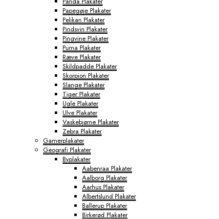
Panda Plakater
Papegøje Plakater
Pelikan Plakater
Pindsvin Plakater
Pingvine Plakater
Puma Plakater
Ræve Plakater
Skildpadde Plakater
Skorpion Plakater
Slange Plakater
Tiger Plakater
Ugle Plakater
Ulve Plakater
Vaskebjørne Plakater
Zebra Plakater
Gamerplakater
Geografi Plakater
Byplakater
Aabenraa Plakater
Aalborg Plakater
Aarhus Plakater
Albertslund Plakater
Ballerup Plakater
Birkerød Plakater