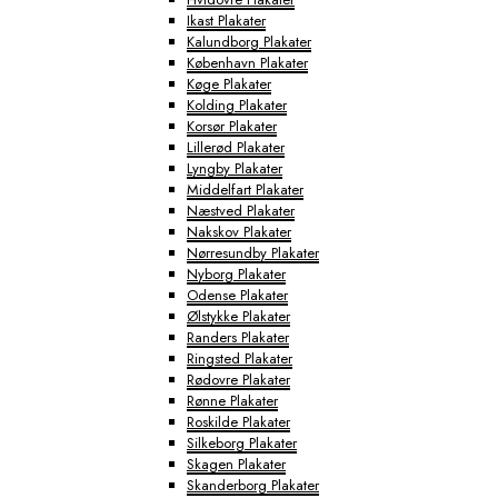
Ikast Plakater
Kalundborg Plakater
København Plakater
Køge Plakater
Kolding Plakater
Korsør Plakater
Lillerød Plakater
Lyngby Plakater
Middelfart Plakater
Næstved Plakater
Nakskov Plakater
Nørresundby Plakater
Nyborg Plakater
Odense Plakater
Ølstykke Plakater
Randers Plakater
Ringsted Plakater
Rødovre Plakater
Rønne Plakater
Roskilde Plakater
Silkeborg Plakater
Skagen Plakater
Skanderborg Plakater