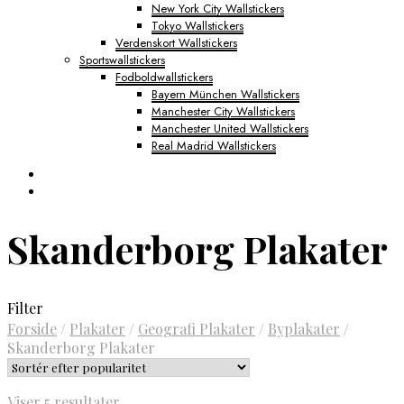
New York City Wallstickers
Tokyo Wallstickers
Verdenskort Wallstickers
Sportswallstickers
Fodboldwallstickers
Bayern München Wallstickers
Manchester City Wallstickers
Manchester United Wallstickers
Real Madrid Wallstickers
Skanderborg Plakater
Filter
Forside
/
Plakater
/
Geografi Plakater
/
Byplakater
/
Skanderborg Plakater
Sorteret
Viser 5 resultater