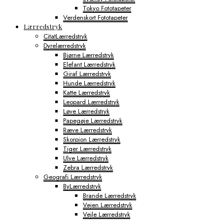
Tokyo Fototapeter
Verdenskort Fototapeter
Lærredstryk
CitatLærredstryk
Dyrelærredstryk
Bjørne Lærredstryk
Elefant Lærredstryk
Giraf Lærredstryk
Hunde Lærredstryk
Katte Lærredstryk
Leopard Lærredstryk
Løve Lærredstryk
Papegøje Lærredstryk
Ræve Lærredstryk
Skorpion Lærredstryk
Tiger Lærredstryk
Ulve Lærredstryk
Zebra Lærredstryk
Geografi Lærredstryk
ByLærredstryk
Brande Lærredstryk
Vejen Lærredstryk
Vejle Lærredstryk