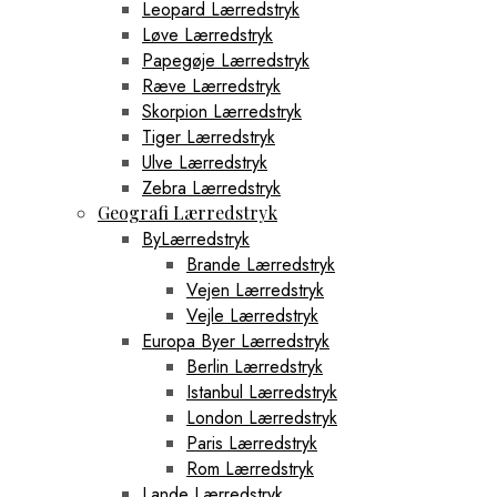
Leopard Lærredstryk
Løve Lærredstryk
Papegøje Lærredstryk
Ræve Lærredstryk
Skorpion Lærredstryk
Tiger Lærredstryk
Ulve Lærredstryk
Zebra Lærredstryk
Geografi Lærredstryk
ByLærredstryk
Brande Lærredstryk
Vejen Lærredstryk
Vejle Lærredstryk
Europa Byer Lærredstryk
Berlin Lærredstryk
Istanbul Lærredstryk
London Lærredstryk
Paris Lærredstryk
Rom Lærredstryk
Lande Lærredstryk