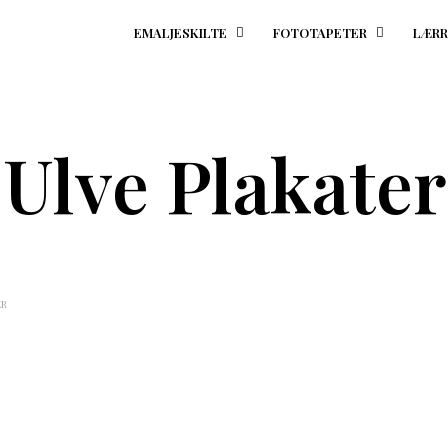
EMALJESKILTE
FOTOTAPETER
LÆRR
Ulve Plakater
ER