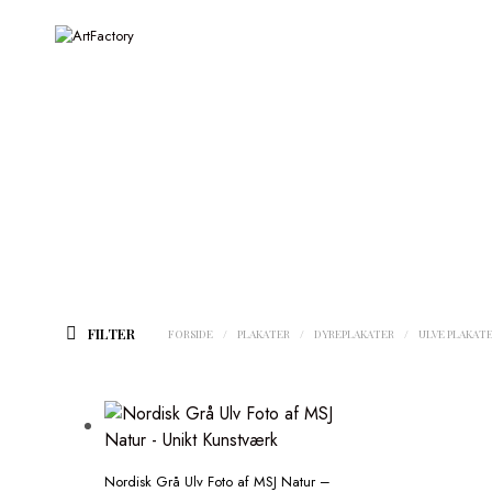
FILTER
FORSIDE
/
PLAKATER
/
DYREPLAKATER
/
ULVE PLAKAT
Nordisk Grå Ulv Foto af MSJ Natur –