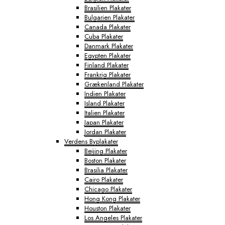
Brasilien Plakater
Bulgarien Plakater
Canada Plakater
Cuba Plakater
Danmark Plakater
Egypten Plakater
Finland Plakater
Frankrig Plakater
Grækenland Plakater
Indien Plakater
Island Plakater
Italien Plakater
Japan Plakater
Jordan Plakater
Verdens Byplakater
Beijing Plakater
Boston Plakater
Brasilia Plakater
Cairo Plakater
Chicago Plakater
Hong Kong Plakater
Houston Plakater
Los Angeles Plakater