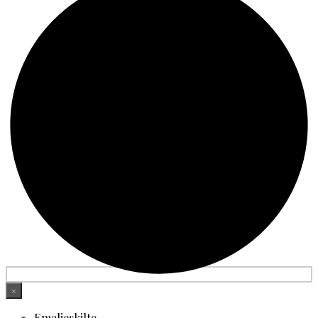
×
Emaljeskilte