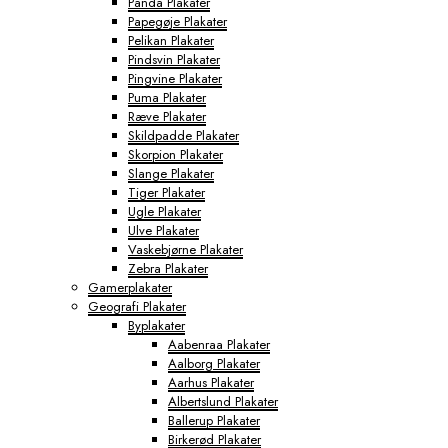
Panda Plakater
Papegøje Plakater
Pelikan Plakater
Pindsvin Plakater
Pingvine Plakater
Puma Plakater
Ræve Plakater
Skildpadde Plakater
Skorpion Plakater
Slange Plakater
Tiger Plakater
Ugle Plakater
Ulve Plakater
Vaskebjørne Plakater
Zebra Plakater
Gamerplakater
Geografi Plakater
Byplakater
Aabenraa Plakater
Aalborg Plakater
Aarhus Plakater
Albertslund Plakater
Ballerup Plakater
Birkerød Plakater