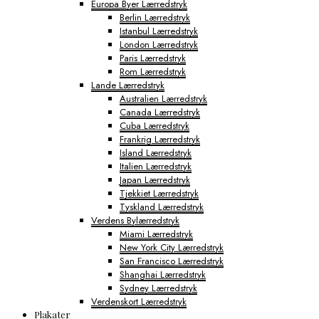
Europa Byer Lærredstryk
Berlin Lærredstryk
Istanbul Lærredstryk
London Lærredstryk
Paris Lærredstryk
Rom Lærredstryk
Lande Lærredstryk
Australien Lærredstryk
Canada Lærredstryk
Cuba Lærredstryk
Frankrig Lærredstryk
Island Lærredstryk
Italien Lærredstryk
Japan Lærredstryk
Tjekkiet Lærredstryk
Tyskland Lærredstryk
Verdens Bylærredstryk
Miami Lærredstryk
New York City Lærredstryk
San Francisco Lærredstryk
Shanghai Lærredstryk
Sydney Lærredstryk
Verdenskort Lærredstryk
Plakater