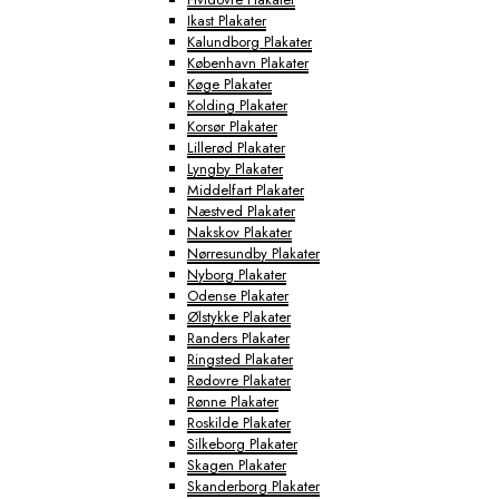
Ikast Plakater
Kalundborg Plakater
København Plakater
Køge Plakater
Kolding Plakater
Korsør Plakater
Lillerød Plakater
Lyngby Plakater
Middelfart Plakater
Næstved Plakater
Nakskov Plakater
Nørresundby Plakater
Nyborg Plakater
Odense Plakater
Ølstykke Plakater
Randers Plakater
Ringsted Plakater
Rødovre Plakater
Rønne Plakater
Roskilde Plakater
Silkeborg Plakater
Skagen Plakater
Skanderborg Plakater