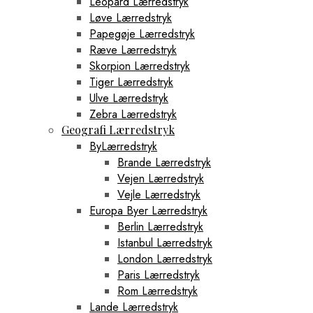
Leopard Lærredstryk
Løve Lærredstryk
Papegøje Lærredstryk
Ræve Lærredstryk
Skorpion Lærredstryk
Tiger Lærredstryk
Ulve Lærredstryk
Zebra Lærredstryk
Geografi Lærredstryk
ByLærredstryk
Brande Lærredstryk
Vejen Lærredstryk
Vejle Lærredstryk
Europa Byer Lærredstryk
Berlin Lærredstryk
Istanbul Lærredstryk
London Lærredstryk
Paris Lærredstryk
Rom Lærredstryk
Lande Lærredstryk