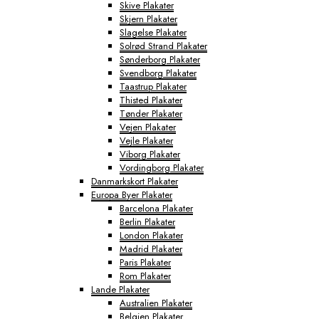
Skive Plakater
Skjern Plakater
Slagelse Plakater
Solrød Strand Plakater
Sønderborg Plakater
Svendborg Plakater
Taastrup Plakater
Thisted Plakater
Tønder Plakater
Vejen Plakater
Vejle Plakater
Viborg Plakater
Vordingborg Plakater
Danmarkskort Plakater
Europa Byer Plakater
Barcelona Plakater
Berlin Plakater
London Plakater
Madrid Plakater
Paris Plakater
Rom Plakater
Lande Plakater
Australien Plakater
Belgien Plakater