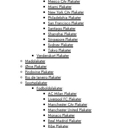
Mexico City Plakater
Miami Plakater
New York City Plakater
Philadelphia Plakater
San Francisco Plakater
Santiago Plakater
Shanghai Plakater
Singapore Plakater
Sydney Plakater
Tokyo Plakater
Verdenskort Plakater
Madplakater
Ørne Plakater
Pindsvine Plakater
Rio de Janeiro Plakater
Sportsplakater
Fodboldplakater
AC Milan Plakater
Liverpool FC Plakater
Manchester City Plakater
Manchester United Plakater
Monaco Plakater
Real Madrid Plakater
Ribe Plakater