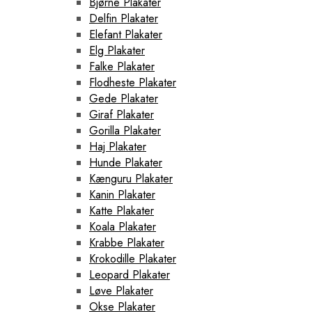
Bjørne Plakater
Delfin Plakater
Elefant Plakater
Elg Plakater
Falke Plakater
Flodheste Plakater
Gede Plakater
Giraf Plakater
Gorilla Plakater
Haj Plakater
Hunde Plakater
Kænguru Plakater
Kanin Plakater
Katte Plakater
Koala Plakater
Krabbe Plakater
Krokodille Plakater
Leopard Plakater
Løve Plakater
Okse Plakater