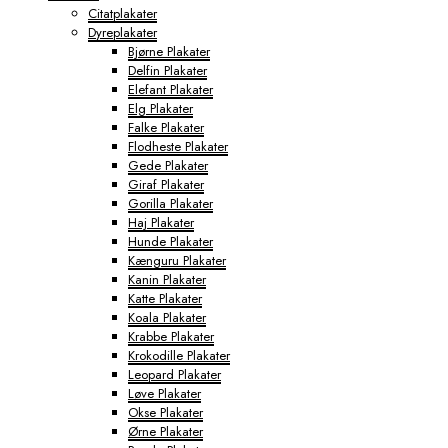
Citatplakater
Dyreplakater
Bjørne Plakater
Delfin Plakater
Elefant Plakater
Elg Plakater
Falke Plakater
Flodheste Plakater
Gede Plakater
Giraf Plakater
Gorilla Plakater
Haj Plakater
Hunde Plakater
Kænguru Plakater
Kanin Plakater
Katte Plakater
Koala Plakater
Krabbe Plakater
Krokodille Plakater
Leopard Plakater
Løve Plakater
Okse Plakater
Ørne Plakater