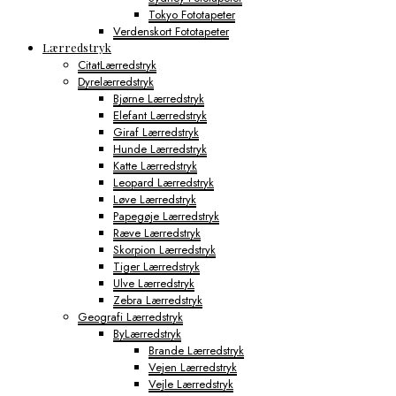
Tokyo Fototapeter
Verdenskort Fototapeter
Lærredstryk
CitatLærredstryk
Dyrelærredstryk
Bjørne Lærredstryk
Elefant Lærredstryk
Giraf Lærredstryk
Hunde Lærredstryk
Katte Lærredstryk
Leopard Lærredstryk
Løve Lærredstryk
Papegøje Lærredstryk
Ræve Lærredstryk
Skorpion Lærredstryk
Tiger Lærredstryk
Ulve Lærredstryk
Zebra Lærredstryk
Geografi Lærredstryk
ByLærredstryk
Brande Lærredstryk
Vejen Lærredstryk
Vejle Lærredstryk