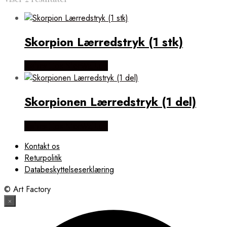
efter
popularitet
Skorpion Lærredstryk (1 stk)
Købes Hos NiceWall.dk
Skorpionen Lærredstryk (1 del)
Købes Hos NiceWall.dk
Kontakt os
Returpolitik
Databeskyttelseserklæring
© Art Factory
×