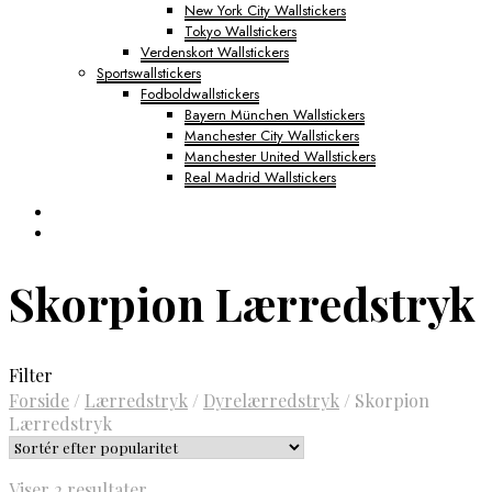
New York City Wallstickers
Tokyo Wallstickers
Verdenskort Wallstickers
Sportswallstickers
Fodboldwallstickers
Bayern München Wallstickers
Manchester City Wallstickers
Manchester United Wallstickers
Real Madrid Wallstickers
Skorpion Lærredstryk
Filter
Forside
/
Lærredstryk
/
Dyrelærredstryk
/
Skorpion
Lærredstryk
Sorteret
Viser 2 resultater