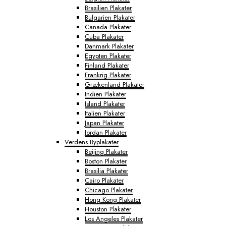
Brasilien Plakater
Bulgarien Plakater
Canada Plakater
Cuba Plakater
Danmark Plakater
Egypten Plakater
Finland Plakater
Frankrig Plakater
Grækenland Plakater
Indien Plakater
Island Plakater
Italien Plakater
Japan Plakater
Jordan Plakater
Verdens Byplakater
Beijing Plakater
Boston Plakater
Brasilia Plakater
Cairo Plakater
Chicago Plakater
Hong Kong Plakater
Houston Plakater
Los Angeles Plakater