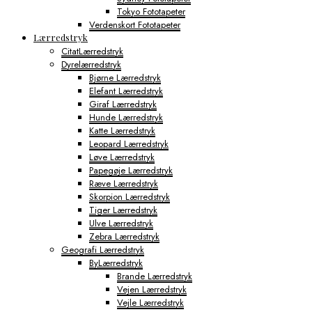
Tokyo Fototapeter
Verdenskort Fototapeter
Lærredstryk
CitatLærredstryk
Dyrelærredstryk
Bjørne Lærredstryk
Elefant Lærredstryk
Giraf Lærredstryk
Hunde Lærredstryk
Katte Lærredstryk
Leopard Lærredstryk
Løve Lærredstryk
Papegøje Lærredstryk
Ræve Lærredstryk
Skorpion Lærredstryk
Tiger Lærredstryk
Ulve Lærredstryk
Zebra Lærredstryk
Geografi Lærredstryk
ByLærredstryk
Brande Lærredstryk
Vejen Lærredstryk
Vejle Lærredstryk