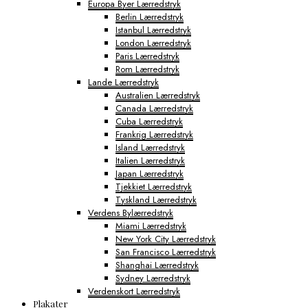
Europa Byer Lærredstryk
Berlin Lærredstryk
Istanbul Lærredstryk
London Lærredstryk
Paris Lærredstryk
Rom Lærredstryk
Lande Lærredstryk
Australien Lærredstryk
Canada Lærredstryk
Cuba Lærredstryk
Frankrig Lærredstryk
Island Lærredstryk
Italien Lærredstryk
Japan Lærredstryk
Tjekkiet Lærredstryk
Tyskland Lærredstryk
Verdens Bylærredstryk
Miami Lærredstryk
New York City Lærredstryk
San Francisco Lærredstryk
Shanghai Lærredstryk
Sydney Lærredstryk
Verdenskort Lærredstryk
Plakater