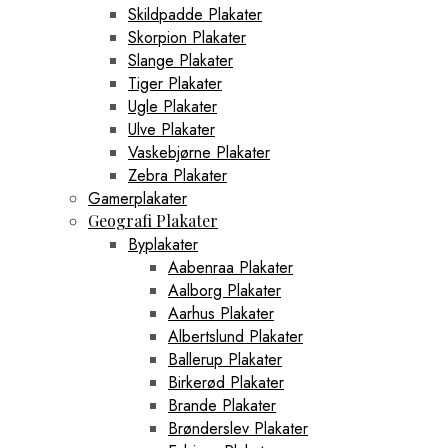
Skildpadde Plakater
Skorpion Plakater
Slange Plakater
Tiger Plakater
Ugle Plakater
Ulve Plakater
Vaskebjørne Plakater
Zebra Plakater
Gamerplakater
Geografi Plakater
Byplakater
Aabenraa Plakater
Aalborg Plakater
Aarhus Plakater
Albertslund Plakater
Ballerup Plakater
Birkerød Plakater
Brande Plakater
Brønderslev Plakater