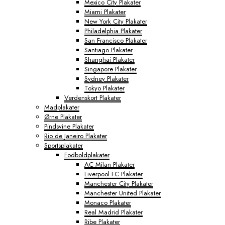
Mexico City Plakater
Miami Plakater
New York City Plakater
Philadelphia Plakater
San Francisco Plakater
Santiago Plakater
Shanghai Plakater
Singapore Plakater
Sydney Plakater
Tokyo Plakater
Verdenskort Plakater
Madplakater
Ørne Plakater
Pindsvine Plakater
Rio de Janeiro Plakater
Sportsplakater
Fodboldplakater
AC Milan Plakater
Liverpool FC Plakater
Manchester City Plakater
Manchester United Plakater
Monaco Plakater
Real Madrid Plakater
Ribe Plakater