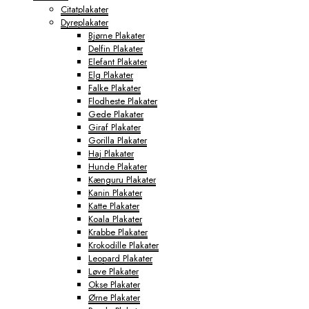
Citatplakater
Dyreplakater
Bjørne Plakater
Delfin Plakater
Elefant Plakater
Elg Plakater
Falke Plakater
Flodheste Plakater
Gede Plakater
Giraf Plakater
Gorilla Plakater
Haj Plakater
Hunde Plakater
Kænguru Plakater
Kanin Plakater
Katte Plakater
Koala Plakater
Krabbe Plakater
Krokodille Plakater
Leopard Plakater
Løve Plakater
Okse Plakater
Ørne Plakater