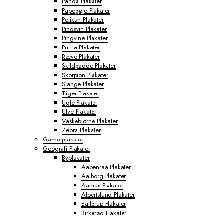
Panda Plakater
Papegøje Plakater
Pelikan Plakater
Pindsvin Plakater
Pingvine Plakater
Puma Plakater
Ræve Plakater
Skildpadde Plakater
Skorpion Plakater
Slange Plakater
Tiger Plakater
Ugle Plakater
Ulve Plakater
Vaskebjørne Plakater
Zebra Plakater
Gamerplakater
Geografi Plakater
Byplakater
Aabenraa Plakater
Aalborg Plakater
Aarhus Plakater
Albertslund Plakater
Ballerup Plakater
Birkerød Plakater