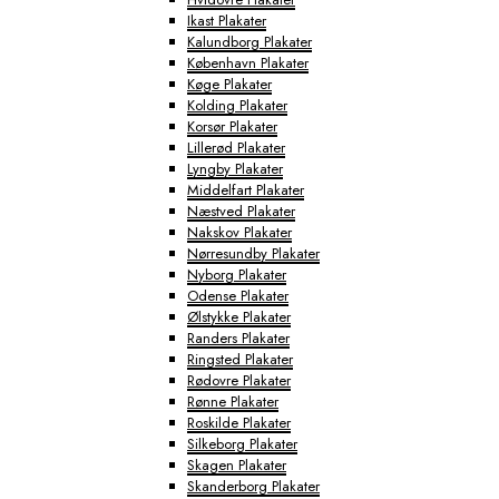
Ikast Plakater
Kalundborg Plakater
København Plakater
Køge Plakater
Kolding Plakater
Korsør Plakater
Lillerød Plakater
Lyngby Plakater
Middelfart Plakater
Næstved Plakater
Nakskov Plakater
Nørresundby Plakater
Nyborg Plakater
Odense Plakater
Ølstykke Plakater
Randers Plakater
Ringsted Plakater
Rødovre Plakater
Rønne Plakater
Roskilde Plakater
Silkeborg Plakater
Skagen Plakater
Skanderborg Plakater