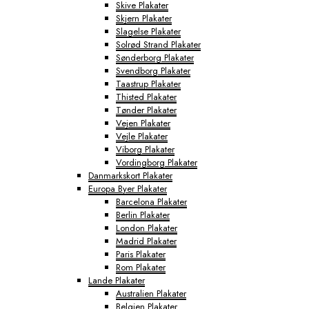
Skive Plakater
Skjern Plakater
Slagelse Plakater
Solrød Strand Plakater
Sønderborg Plakater
Svendborg Plakater
Taastrup Plakater
Thisted Plakater
Tønder Plakater
Vejen Plakater
Vejle Plakater
Viborg Plakater
Vordingborg Plakater
Danmarkskort Plakater
Europa Byer Plakater
Barcelona Plakater
Berlin Plakater
London Plakater
Madrid Plakater
Paris Plakater
Rom Plakater
Lande Plakater
Australien Plakater
Belgien Plakater