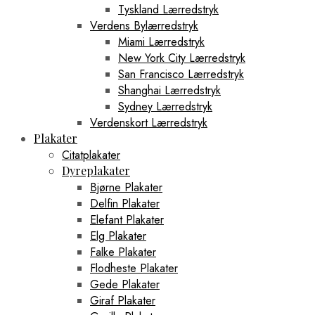
Tyskland Lærredstryk
Verdens Bylærredstryk
Miami Lærredstryk
New York City Lærredstryk
San Francisco Lærredstryk
Shanghai Lærredstryk
Sydney Lærredstryk
Verdenskort Lærredstryk
Plakater
Citatplakater
Dyreplakater
Bjørne Plakater
Delfin Plakater
Elefant Plakater
Elg Plakater
Falke Plakater
Flodheste Plakater
Gede Plakater
Giraf Plakater