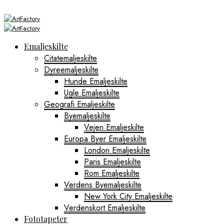
Emaljeskilte
Citatemaljeskilte
Dyreemaljeskilte
Hunde Emaljeskilte
Ugle Emaljeskilte
Geografi Emaljeskilte
Byemaljeskilte
Vejen Emaljeskilte
Europa Byer Emaljeskilte
London Emaljeskilte
Paris Emaljeskilte
Rom Emaljeskilte
Verdens Byemaljeskilte
New York City Emaljeskilte
Verdenskort Emaljeskilte
Fototapeter