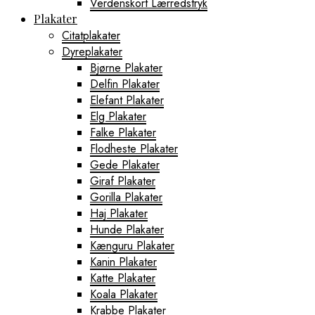
Verdenskort Lærredstryk
Plakater
Citatplakater
Dyreplakater
Bjørne Plakater
Delfin Plakater
Elefant Plakater
Elg Plakater
Falke Plakater
Flodheste Plakater
Gede Plakater
Giraf Plakater
Gorilla Plakater
Haj Plakater
Hunde Plakater
Kænguru Plakater
Kanin Plakater
Katte Plakater
Koala Plakater
Krabbe Plakater