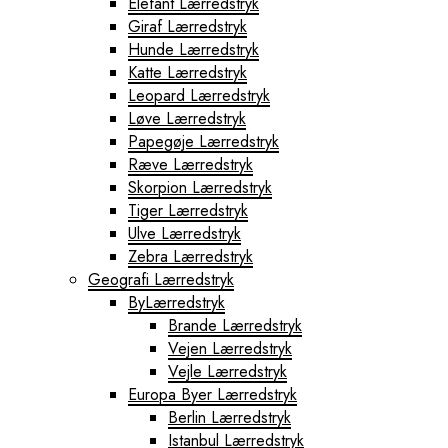
Elefant Lærredstryk
Giraf Lærredstryk
Hunde Lærredstryk
Katte Lærredstryk
Leopard Lærredstryk
Løve Lærredstryk
Papegøje Lærredstryk
Ræve Lærredstryk
Skorpion Lærredstryk
Tiger Lærredstryk
Ulve Lærredstryk
Zebra Lærredstryk
Geografi Lærredstryk
ByLærredstryk
Brande Lærredstryk
Vejen Lærredstryk
Vejle Lærredstryk
Europa Byer Lærredstryk
Berlin Lærredstryk
Istanbul Lærredstryk