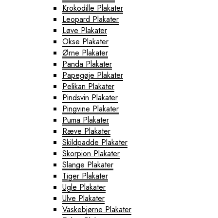
Krokodille Plakater
Leopard Plakater
Løve Plakater
Okse Plakater
Ørne Plakater
Panda Plakater
Papegøje Plakater
Pelikan Plakater
Pindsvin Plakater
Pingvine Plakater
Puma Plakater
Ræve Plakater
Skildpadde Plakater
Skorpion Plakater
Slange Plakater
Tiger Plakater
Ugle Plakater
Ulve Plakater
Vaskebjørne Plakater