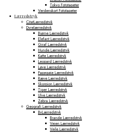
Tokyo Fototapeter
Verdenskort Fototapeter
Lærredstryk
CitatLærredstryk
Dyrelærredstryk
Bjørne Lærredstryk
Elefant Lærredstryk
Giraf Lærredstryk
Hunde Lærredstryk
Katte Lærredstryk
Leopard Lærredstryk
Løve Lærredstryk
Papegøje Lærredstryk
Ræve Lærredstryk
Skorpion Lærredstryk
Tiger Lærredstryk
Ulve Lærredstryk
Zebra Lærredstryk
Geografi Lærredstryk
ByLærredstryk
Brande Lærredstryk
Vejen Lærredstryk
Vejle Lærredstryk