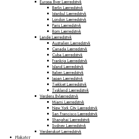
Europa Byer Lærredstryk
Berlin Lærredstryk
Istanbul Lærredstryk
London Lærredstryk
Paris Lærredstryk
Rom Lærredstryk
Lande Lærredstryk
Australien Lærredstryk
Canada Lærredstryk
Cuba Lærredstryk
Frankrig Lærredstryk
Island Lærredstryk
Italien Lærredstryk
Japan Lærredstryk
Tjekkiet Lærredstryk
Tyskland Lærredstryk
Verdens Bylærredstryk
Miami Lærredstryk
New York City Lærredstryk
San Francisco Lærredstryk
Shanghai Lærredstryk
Sydney Lærredstryk
Verdenskort Lærredstryk
Plakater