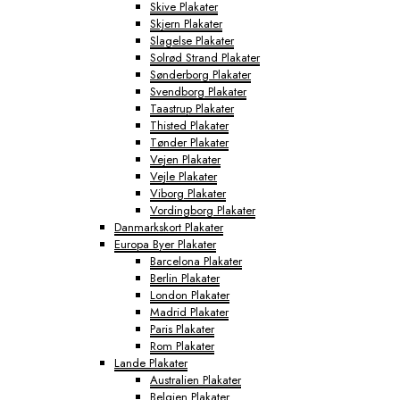
Skive Plakater
Skjern Plakater
Slagelse Plakater
Solrød Strand Plakater
Sønderborg Plakater
Svendborg Plakater
Taastrup Plakater
Thisted Plakater
Tønder Plakater
Vejen Plakater
Vejle Plakater
Viborg Plakater
Vordingborg Plakater
Danmarkskort Plakater
Europa Byer Plakater
Barcelona Plakater
Berlin Plakater
London Plakater
Madrid Plakater
Paris Plakater
Rom Plakater
Lande Plakater
Australien Plakater
Belgien Plakater