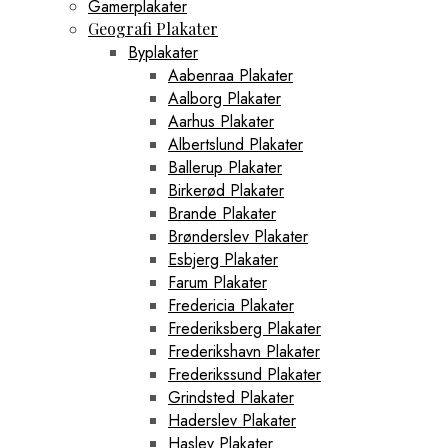
Gamerplakater
Geografi Plakater
Byplakater
Aabenraa Plakater
Aalborg Plakater
Aarhus Plakater
Albertslund Plakater
Ballerup Plakater
Birkerød Plakater
Brande Plakater
Brønderslev Plakater
Esbjerg Plakater
Farum Plakater
Fredericia Plakater
Frederiksberg Plakater
Frederikshavn Plakater
Frederikssund Plakater
Grindsted Plakater
Haderslev Plakater
Haslev Plakater