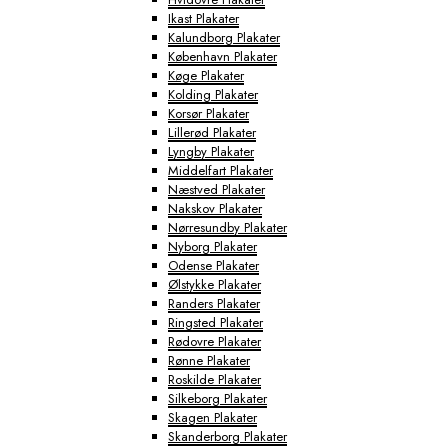
Ikast Plakater
Kalundborg Plakater
København Plakater
Køge Plakater
Kolding Plakater
Korsør Plakater
Lillerød Plakater
Lyngby Plakater
Middelfart Plakater
Næstved Plakater
Nakskov Plakater
Nørresundby Plakater
Nyborg Plakater
Odense Plakater
Ølstykke Plakater
Randers Plakater
Ringsted Plakater
Rødovre Plakater
Rønne Plakater
Roskilde Plakater
Silkeborg Plakater
Skagen Plakater
Skanderborg Plakater