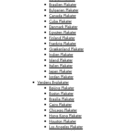
Brasilien Plakater
Bulgarien Plakater
Canada Plakater
Cuba Plakater
Danmark Plakater
Egypten Plakater
Finland Plakater
Frankrig Plakater
Grækenland Plakater
Indien Plakater
Island Plakater
Italien Plakater
Japan Plakater
Jordan Plakater
Verdens Byplakater
Beijing Plakater
Boston Plakater
Brasilia Plakater
Cairo Plakater
Chicago Plakater
Hong Kong Plakater
Houston Plakater
Los Angeles Plakater