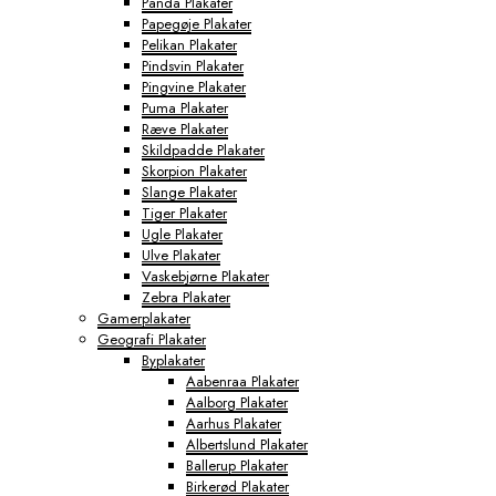
Panda Plakater
Papegøje Plakater
Pelikan Plakater
Pindsvin Plakater
Pingvine Plakater
Puma Plakater
Ræve Plakater
Skildpadde Plakater
Skorpion Plakater
Slange Plakater
Tiger Plakater
Ugle Plakater
Ulve Plakater
Vaskebjørne Plakater
Zebra Plakater
Gamerplakater
Geografi Plakater
Byplakater
Aabenraa Plakater
Aalborg Plakater
Aarhus Plakater
Albertslund Plakater
Ballerup Plakater
Birkerød Plakater