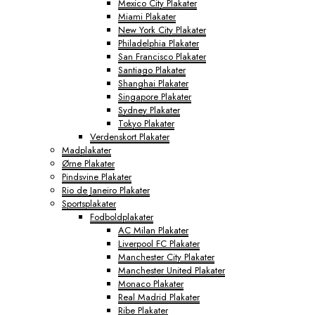
Mexico City Plakater
Miami Plakater
New York City Plakater
Philadelphia Plakater
San Francisco Plakater
Santiago Plakater
Shanghai Plakater
Singapore Plakater
Sydney Plakater
Tokyo Plakater
Verdenskort Plakater
Madplakater
Ørne Plakater
Pindsvine Plakater
Rio de Janeiro Plakater
Sportsplakater
Fodboldplakater
AC Milan Plakater
Liverpool FC Plakater
Manchester City Plakater
Manchester United Plakater
Monaco Plakater
Real Madrid Plakater
Ribe Plakater