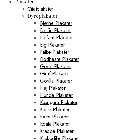
Plakater
Citatplakater
Dyreplakater
Bjørne Plakater
Delfin Plakater
Elefant Plakater
Elg Plakater
Falke Plakater
Flodheste Plakater
Gede Plakater
Giraf Plakater
Gorilla Plakater
Haj Plakater
Hunde Plakater
Kænguru Plakater
Kanin Plakater
Katte Plakater
Koala Plakater
Krabbe Plakater
Krokodille Plakater