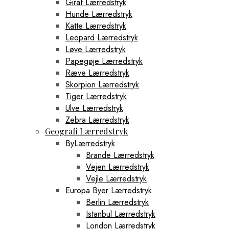
Giraf Lærredstryk
Hunde Lærredstryk
Katte Lærredstryk
Leopard Lærredstryk
Løve Lærredstryk
Papegøje Lærredstryk
Ræve Lærredstryk
Skorpion Lærredstryk
Tiger Lærredstryk
Ulve Lærredstryk
Zebra Lærredstryk
Geografi Lærredstryk
ByLærredstryk
Brande Lærredstryk
Vejen Lærredstryk
Vejle Lærredstryk
Europa Byer Lærredstryk
Berlin Lærredstryk
Istanbul Lærredstryk
London Lærredstryk