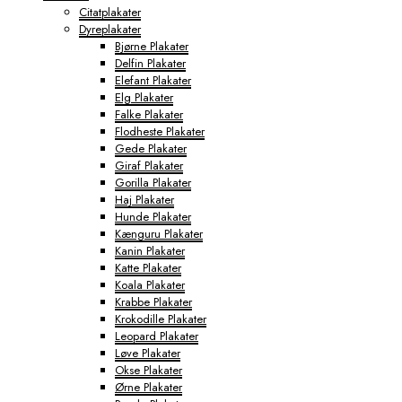
Citatplakater
Dyreplakater
Bjørne Plakater
Delfin Plakater
Elefant Plakater
Elg Plakater
Falke Plakater
Flodheste Plakater
Gede Plakater
Giraf Plakater
Gorilla Plakater
Haj Plakater
Hunde Plakater
Kænguru Plakater
Kanin Plakater
Katte Plakater
Koala Plakater
Krabbe Plakater
Krokodille Plakater
Leopard Plakater
Løve Plakater
Okse Plakater
Ørne Plakater