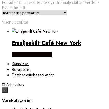
Forside
/
Emaljeskilte
/
Geografi Emaljeskilte
/
Verdens
Byemaljeskilte
Viser 1 resultat
Emaljeskilt Café New York
Købes Hos NiceWall.dk
Kontakt os
Returpolitik
Databeskyttelseserklæring
© Art Factory
×
Varekategorier