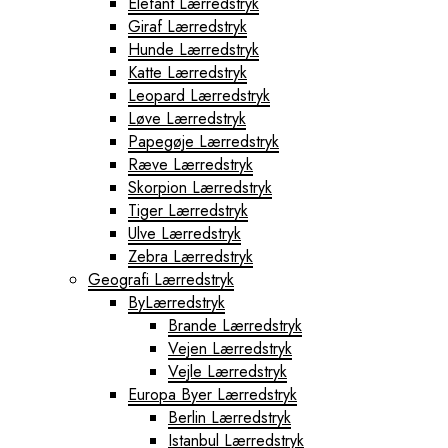
Elefant Lærredstryk
Giraf Lærredstryk
Hunde Lærredstryk
Katte Lærredstryk
Leopard Lærredstryk
Løve Lærredstryk
Papegøje Lærredstryk
Ræve Lærredstryk
Skorpion Lærredstryk
Tiger Lærredstryk
Ulve Lærredstryk
Zebra Lærredstryk
Geografi Lærredstryk
ByLærredstryk
Brande Lærredstryk
Vejen Lærredstryk
Vejle Lærredstryk
Europa Byer Lærredstryk
Berlin Lærredstryk
Istanbul Lærredstryk