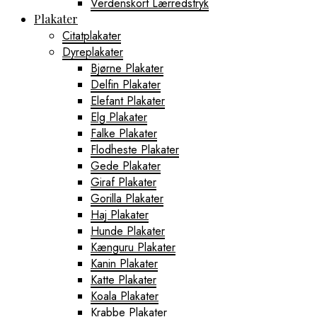
Verdenskort Lærredstryk
Plakater
Citatplakater
Dyreplakater
Bjørne Plakater
Delfin Plakater
Elefant Plakater
Elg Plakater
Falke Plakater
Flodheste Plakater
Gede Plakater
Giraf Plakater
Gorilla Plakater
Haj Plakater
Hunde Plakater
Kænguru Plakater
Kanin Plakater
Katte Plakater
Koala Plakater
Krabbe Plakater