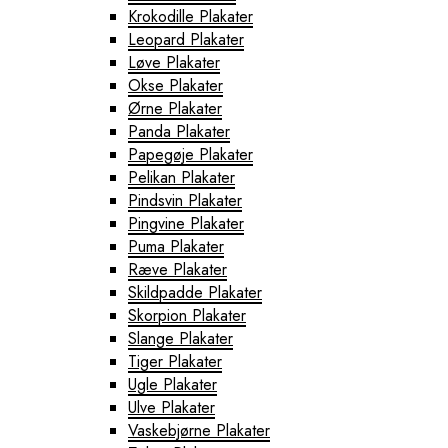
Krokodille Plakater
Leopard Plakater
Løve Plakater
Okse Plakater
Ørne Plakater
Panda Plakater
Papegøje Plakater
Pelikan Plakater
Pindsvin Plakater
Pingvine Plakater
Puma Plakater
Ræve Plakater
Skildpadde Plakater
Skorpion Plakater
Slange Plakater
Tiger Plakater
Ugle Plakater
Ulve Plakater
Vaskebjørne Plakater