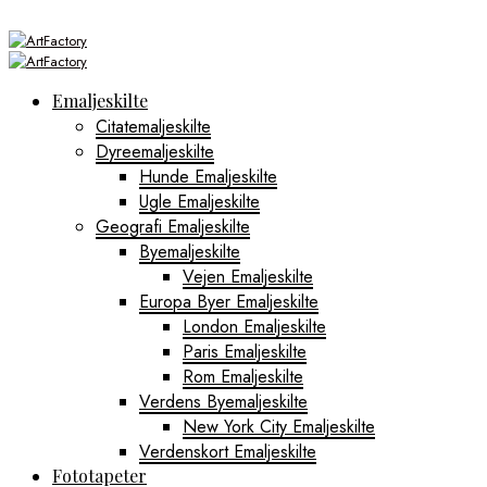
Emaljeskilte
Citatemaljeskilte
Dyreemaljeskilte
Hunde Emaljeskilte
Ugle Emaljeskilte
Geografi Emaljeskilte
Byemaljeskilte
Vejen Emaljeskilte
Europa Byer Emaljeskilte
London Emaljeskilte
Paris Emaljeskilte
Rom Emaljeskilte
Verdens Byemaljeskilte
New York City Emaljeskilte
Verdenskort Emaljeskilte
Fototapeter