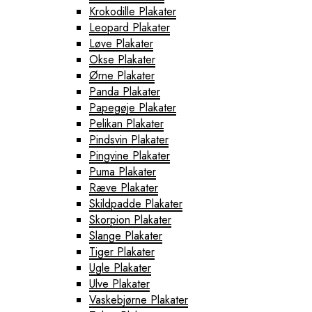
Krokodille Plakater
Leopard Plakater
Løve Plakater
Okse Plakater
Ørne Plakater
Panda Plakater
Papegøje Plakater
Pelikan Plakater
Pindsvin Plakater
Pingvine Plakater
Puma Plakater
Ræve Plakater
Skildpadde Plakater
Skorpion Plakater
Slange Plakater
Tiger Plakater
Ugle Plakater
Ulve Plakater
Vaskebjørne Plakater