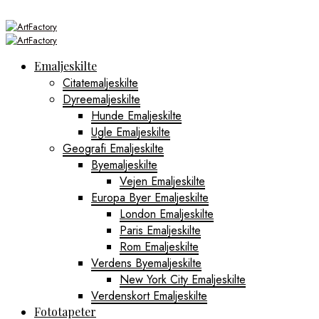
Emaljeskilte
Citatemaljeskilte
Dyreemaljeskilte
Hunde Emaljeskilte
Ugle Emaljeskilte
Geografi Emaljeskilte
Byemaljeskilte
Vejen Emaljeskilte
Europa Byer Emaljeskilte
London Emaljeskilte
Paris Emaljeskilte
Rom Emaljeskilte
Verdens Byemaljeskilte
New York City Emaljeskilte
Verdenskort Emaljeskilte
Fototapeter