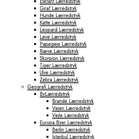
Elefant Lærredstryk
Giraf Lærredstryk
Hunde Lærredstryk
Katte Lærredstryk
Leopard Lærredstryk
Løve Lærredstryk
Papegøje Lærredstryk
Ræve Lærredstryk
Skorpion Lærredstryk
Tiger Lærredstryk
Ulve Lærredstryk
Zebra Lærredstryk
Geografi Lærredstryk
ByLærredstryk
Brande Lærredstryk
Vejen Lærredstryk
Vejle Lærredstryk
Europa Byer Lærredstryk
Berlin Lærredstryk
Istanbul Lærredstryk