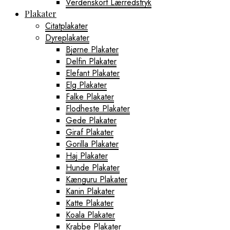
Verdenskort Lærredstryk
Plakater
Citatplakater
Dyreplakater
Bjørne Plakater
Delfin Plakater
Elefant Plakater
Elg Plakater
Falke Plakater
Flodheste Plakater
Gede Plakater
Giraf Plakater
Gorilla Plakater
Haj Plakater
Hunde Plakater
Kænguru Plakater
Kanin Plakater
Katte Plakater
Koala Plakater
Krabbe Plakater