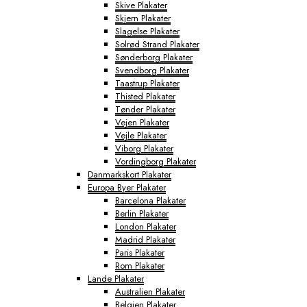
Skive Plakater
Skjern Plakater
Slagelse Plakater
Solrød Strand Plakater
Sønderborg Plakater
Svendborg Plakater
Taastrup Plakater
Thisted Plakater
Tønder Plakater
Vejen Plakater
Vejle Plakater
Viborg Plakater
Vordingborg Plakater
Danmarkskort Plakater
Europa Byer Plakater
Barcelona Plakater
Berlin Plakater
London Plakater
Madrid Plakater
Paris Plakater
Rom Plakater
Lande Plakater
Australien Plakater
Belgien Plakater