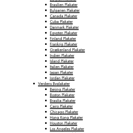
Brasilien Plakater
Bulgarien Plakater
Canada Plakater
Cuba Plakater
Danmark Plakater
Egypten Plakater
Finland Plakater
Frankrig Plakater
Grækenland Plakater
Indien Plakater
Island Plakater
Italien Plakater
Japan Plakater
Jordan Plakater
Verdens Byplakater
Beijing Plakater
Boston Plakater
Brasilia Plakater
Cairo Plakater
Chicago Plakater
Hong Kong Plakater
Houston Plakater
Los Angeles Plakater