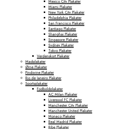
Mexico City Plakater
Miami Plakater
New York City Plakater
Philadelphia Plakater
San Francisco Plakater
Santiago Plakater
Shanghai Plakater
Singapore Plakater
Sydney Plakater
Tokyo Plakater
Verdenskort Plakater
Madplakater
Ørne Plakater
Pindsvine Plakater
Rio de Janeiro Plakater
Sportsplakater
Fodboldplakater
AC Milan Plakater
Liverpool FC Plakater
Manchester City Plakater
Manchester United Plakater
Monaco Plakater
Real Madrid Plakater
Ribe Plakater