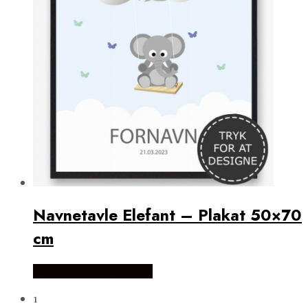
Navnetavle Elefant – Plakat 50×70
cm
Købes Hos Plakatdyr.dk
1