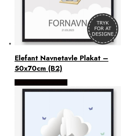
Elefant Navnetavle Plakat –
50x70cm (B2)
Købes Hos Plakatdyr.dk