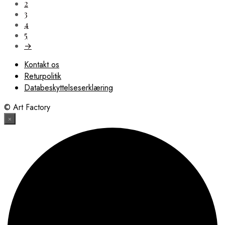
2
3
4
5
→
Kontakt os
Returpolitik
Databeskyttelseserklæring
© Art Factory
×