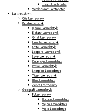
Tokyo Fototapeter
Verdenskort Fototapeter
Lærredstryk
CitatLærredstryk
Dyrelærredstryk
Bjørne Lærredstryk
Elefant Lærredstryk
Giraf Lærredstryk
Hunde Lærredstryk
Katte Lærredstryk
Leopard Lærredstryk
Løve Lærredstryk
Papegøje Lærredstryk
Ræve Lærredstryk
Skorpion Lærredstryk
Tiger Lærredstryk
Ulve Lærredstryk
Zebra Lærredstryk
Geografi Lærredstryk
ByLærredstryk
Brande Lærredstryk
Vejen Lærredstryk
Vejle Lærredstryk