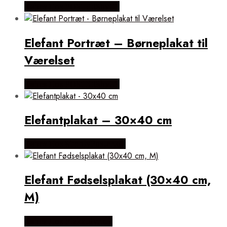
Købes Hos POSTERSbyUS
Elefant Portræt – Børneplakat til
Værelset
Købes Hos POSTERSbyUS
Elefantplakat – 30×40 cm
Købes Hos SimplyPoster.dk
Elefant Fødselsplakat (30×40 cm,
M)
Købes Hos Plakatdyr.dk