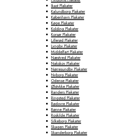
Ikast Plakater
Kalundborg Plakater
København Plakater
Køge Plakater
Kolding Plakater
Korsør Plakater
Lillerød Plakater
Lyngby Plakater
Middelfart Plakater
Næstved Plakater
Nakskov Plakater
Nørresundby Plakater
Nyborg Plakater
Odense Plakater
Ølstykke Plakater
Randers Plakater
Ringsted Plakater
Rødovre Plakater
Rønne Plakater
Roskilde Plakater
Silkeborg Plakater
Skagen Plakater
Skanderborg Plakater