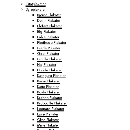
Citatplakater
Dyreplakater
Bjørne Plakater
Delfin Plakater
Elefant Plakater
Elg Plakater
Falke Plakater
Flodheste Plakater
Gede Plakater
Giraf Plakater
Gorilla Plakater
Haj Plakater
Hunde Plakater
Kænguru Plakater
Kanin Plakater
Katte Plakater
Koala Plakater
Krabbe Plakater
Krokodille Plakater
Leopard Plakater
Løve Plakater
Okse Plakater
Ørne Plakater