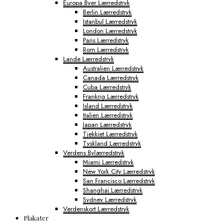
Europa Byer Lærredstryk
Berlin Lærredstryk
Istanbul Lærredstryk
London Lærredstryk
Paris Lærredstryk
Rom Lærredstryk
Lande Lærredstryk
Australien Lærredstryk
Canada Lærredstryk
Cuba Lærredstryk
Frankrig Lærredstryk
Island Lærredstryk
Italien Lærredstryk
Japan Lærredstryk
Tjekkiet Lærredstryk
Tyskland Lærredstryk
Verdens Bylærredstryk
Miami Lærredstryk
New York City Lærredstryk
San Francisco Lærredstryk
Shanghai Lærredstryk
Sydney Lærredstryk
Verdenskort Lærredstryk
Plakater