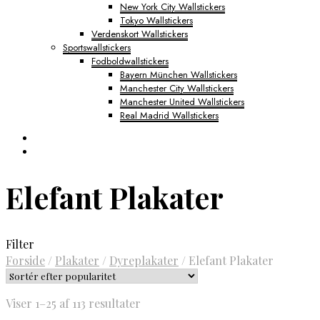
New York City Wallstickers
Tokyo Wallstickers
Verdenskort Wallstickers
Sportswallstickers
Fodboldwallstickers
Bayern München Wallstickers
Manchester City Wallstickers
Manchester United Wallstickers
Real Madrid Wallstickers
Elefant Plakater
Filter
Forside
/
Plakater
/
Dyreplakater
/
Elefant Plakater
Sorteret
Viser 1–25 af 113 resultater
efter