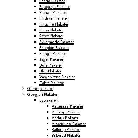
Panda Plakater
Papegøje Plakater
Pelikan Plakater
Pindsvin Plakater
Pingvine Plakater
Puma Plakater
Ræve Plakater
Skildpadde Plakater
Skorpion Plakater
Slange Plakater
Tiger Plakater
Ugle Plakater
Ulve Plakater
Vaskebjørne Plakater
Zebra Plakater
Gamerplakater
Geografi Plakater
Byplakater
Aabenraa Plakater
Aalborg Plakater
Aarhus Plakater
Albertslund Plakater
Ballerup Plakater
Birkerød Plakater