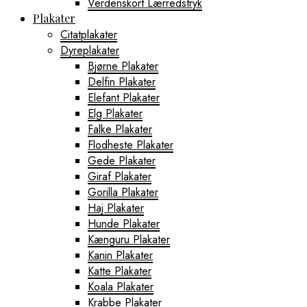
Verdenskort Lærredstryk
Plakater
Citatplakater
Dyreplakater
Bjørne Plakater
Delfin Plakater
Elefant Plakater
Elg Plakater
Falke Plakater
Flodheste Plakater
Gede Plakater
Giraf Plakater
Gorilla Plakater
Haj Plakater
Hunde Plakater
Kænguru Plakater
Kanin Plakater
Katte Plakater
Koala Plakater
Krabbe Plakater