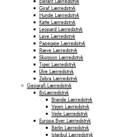
Elefant Lærredstryk
Giraf Lærredstryk
Hunde Lærredstryk
Katte Lærredstryk
Leopard Lærredstryk
Løve Lærredstryk
Papegøje Lærredstryk
Ræve Lærredstryk
Skorpion Lærredstryk
Tiger Lærredstryk
Ulve Lærredstryk
Zebra Lærredstryk
Geografi Lærredstryk
ByLærredstryk
Brande Lærredstryk
Vejen Lærredstryk
Vejle Lærredstryk
Europa Byer Lærredstryk
Berlin Lærredstryk
Istanbul Lærredstryk