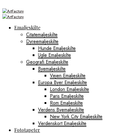
Emaljeskilte
Citatemaljeskilte
Dyreemaljeskilte
Hunde Emaljeskilte
Ugle Emaljeskilte
Geografi Emaljeskilte
Byemaljeskilte
Vejen Emaljeskilte
Europa Byer Emaljeskilte
London Emaljeskilte
Paris Emaljeskilte
Rom Emaljeskilte
Verdens Byemaljeskilte
New York City Emaljeskilte
Verdenskort Emaljeskilte
Fototapeter