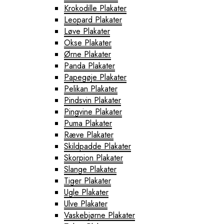
Krokodille Plakater
Leopard Plakater
Løve Plakater
Okse Plakater
Ørne Plakater
Panda Plakater
Papegøje Plakater
Pelikan Plakater
Pindsvin Plakater
Pingvine Plakater
Puma Plakater
Ræve Plakater
Skildpadde Plakater
Skorpion Plakater
Slange Plakater
Tiger Plakater
Ugle Plakater
Ulve Plakater
Vaskebjørne Plakater