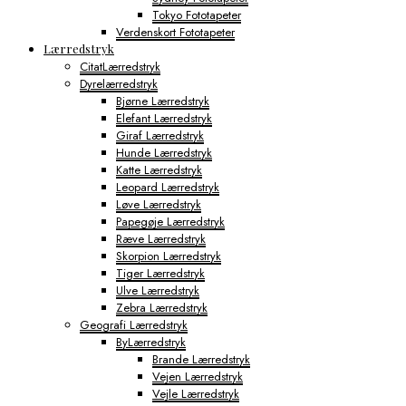
Tokyo Fototapeter
Verdenskort Fototapeter
Lærredstryk
CitatLærredstryk
Dyrelærredstryk
Bjørne Lærredstryk
Elefant Lærredstryk
Giraf Lærredstryk
Hunde Lærredstryk
Katte Lærredstryk
Leopard Lærredstryk
Løve Lærredstryk
Papegøje Lærredstryk
Ræve Lærredstryk
Skorpion Lærredstryk
Tiger Lærredstryk
Ulve Lærredstryk
Zebra Lærredstryk
Geografi Lærredstryk
ByLærredstryk
Brande Lærredstryk
Vejen Lærredstryk
Vejle Lærredstryk