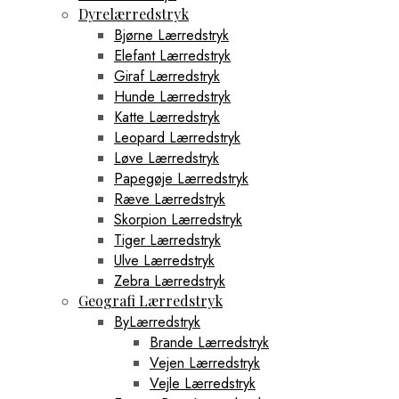
Dyrelærredstryk
Bjørne Lærredstryk
Elefant Lærredstryk
Giraf Lærredstryk
Hunde Lærredstryk
Katte Lærredstryk
Leopard Lærredstryk
Løve Lærredstryk
Papegøje Lærredstryk
Ræve Lærredstryk
Skorpion Lærredstryk
Tiger Lærredstryk
Ulve Lærredstryk
Zebra Lærredstryk
Geografi Lærredstryk
ByLærredstryk
Brande Lærredstryk
Vejen Lærredstryk
Vejle Lærredstryk