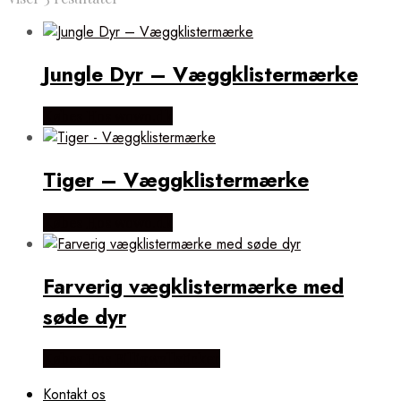
efter
popularitet
Jungle Dyr – Væggklistermærke
Købes Hos wowo.dk
Tiger – Væggklistermærke
Købes Hos wowo.dk
Farverig vægklistermærke med
søde dyr
Købes Hos Billigwallsticker
Kontakt os