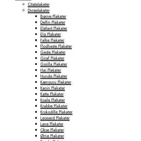
Citatplakater
Dyreplakater
Bjørne Plakater
Delfin Plakater
Elefant Plakater
Elg Plakater
Falke Plakater
Flodheste Plakater
Gede Plakater
Giraf Plakater
Gorilla Plakater
Haj Plakater
Hunde Plakater
Kænguru Plakater
Kanin Plakater
Katte Plakater
Koala Plakater
Krabbe Plakater
Krokodille Plakater
Leopard Plakater
Løve Plakater
Okse Plakater
Ørne Plakater