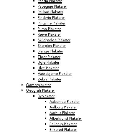
Panda Plakater
Papegøje Plakater
Pelikan Plakater
Pindsvin Plakater
Pingvine Plakater
Puma Plakater
Ræve Plakater
Skildpadde Plakater
Skorpion Plakater
Slange Plakater
Tiger Plakater
Ugle Plakater
Ulve Plakater
Vaskebjørne Plakater
Zebra Plakater
Gamerplakater
Geografi Plakater
Byplakater
Aabenraa Plakater
Aalborg Plakater
Aarhus Plakater
Albertslund Plakater
Ballerup Plakater
Birkerød Plakater