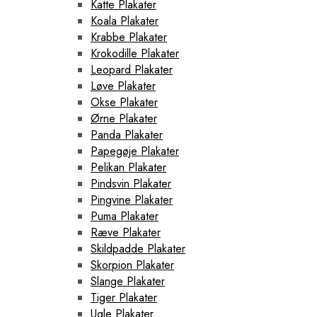
Katte Plakater
Koala Plakater
Krabbe Plakater
Krokodille Plakater
Leopard Plakater
Løve Plakater
Okse Plakater
Ørne Plakater
Panda Plakater
Papegøje Plakater
Pelikan Plakater
Pindsvin Plakater
Pingvine Plakater
Puma Plakater
Ræve Plakater
Skildpadde Plakater
Skorpion Plakater
Slange Plakater
Tiger Plakater
Ugle Plakater