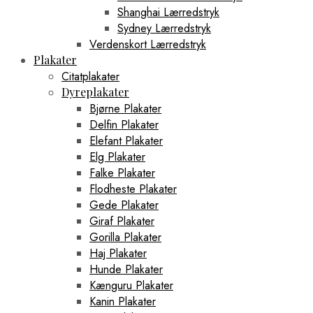
Shanghai Lærredstryk
Sydney Lærredstryk
Verdenskort Lærredstryk
Plakater
Citatplakater
Dyreplakater
Bjørne Plakater
Delfin Plakater
Elefant Plakater
Elg Plakater
Falke Plakater
Flodheste Plakater
Gede Plakater
Giraf Plakater
Gorilla Plakater
Haj Plakater
Hunde Plakater
Kænguru Plakater
Kanin Plakater