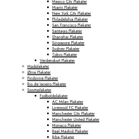
Mexico City Plakater
Miami Plakater
New York City Plakater
Philadelphia Plakater
San Francisco Plakater
Santiago Plakater
Shanghai Plakater
Singapore Plakater
Sydney Plakater
Tokyo Plakater
Verdenskort Plakater
Madplakater
Ørne Plakater
Pindsvine Plakater
Rio de Janeiro Plakater
Sportsplakater
Fodboldplakater
AC Milan Plakater
Liverpool FC Plakater
Manchester City Plakater
Manchester United Plakater
Monaco Plakater
Real Madrid Plakater
Ribe Plakater