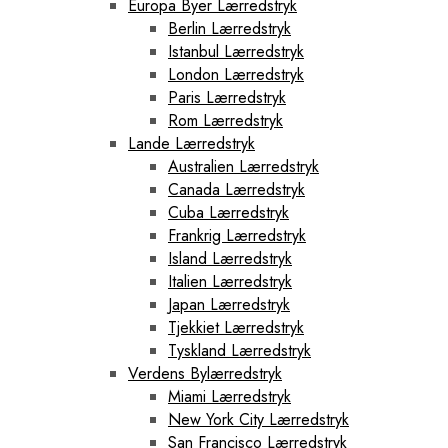
Europa Byer Lærredstryk
Berlin Lærredstryk
Istanbul Lærredstryk
London Lærredstryk
Paris Lærredstryk
Rom Lærredstryk
Lande Lærredstryk
Australien Lærredstryk
Canada Lærredstryk
Cuba Lærredstryk
Frankrig Lærredstryk
Island Lærredstryk
Italien Lærredstryk
Japan Lærredstryk
Tjekkiet Lærredstryk
Tyskland Lærredstryk
Verdens Bylærredstryk
Miami Lærredstryk
New York City Lærredstryk
San Francisco Lærredstryk