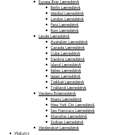
Europa Byer Lærredstryk
Berlin Lærredstryk
Istanbul Lærredstryk
London Lærredstryk
Paris Lærredstryk
Rom Lærredstryk
Lande Lærredstryk
Australien Lærredstryk
Canada Lærredstryk
Cuba Lærredstryk
Frankrig Lærredstryk
Island Lærredstryk
Italien Lærredstryk
Japan Lærredstryk
Tjekkiet Lærredstryk
Tyskland Lærredstryk
Verdens Bylærredstryk
Miami Lærredstryk
New York City Lærredstryk
San Francisco Lærredstryk
Shanghai Lærredstryk
Sydney Lærredstryk
Verdenskort Lærredstryk
Plakater