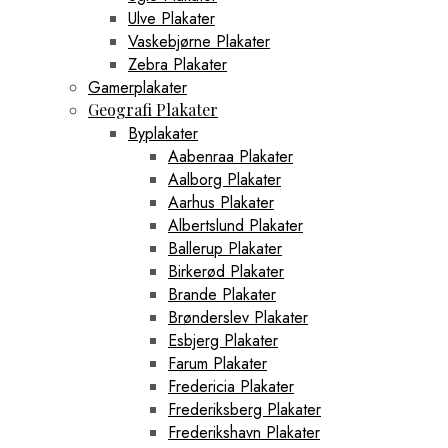
Ulve Plakater
Vaskebjørne Plakater
Zebra Plakater
Gamerplakater
Geografi Plakater
Byplakater
Aabenraa Plakater
Aalborg Plakater
Aarhus Plakater
Albertslund Plakater
Ballerup Plakater
Birkerød Plakater
Brande Plakater
Brønderslev Plakater
Esbjerg Plakater
Farum Plakater
Fredericia Plakater
Frederiksberg Plakater
Frederikshavn Plakater