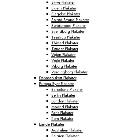
Skive Plakater
Skjern Plakater
Slagelse Plakater
Solrød Strand Plakater
Sønderborg Plakater
Svendborg Plakater
Taastrup Plakater
Thisted Plakater
Tønder Plakater
Vejen Plakater
Vejle Plakater
Viborg Plakater
Vordingborg Plakater
Danmarkskort Plakater
Europa Byer Plakater
Barcelona Plakater
Berlin Plakater
London Plakater
Madrid Plakater
Paris Plakater
Rom Plakater
Lande Plakater
Australien Plakater
Belgien Plakater