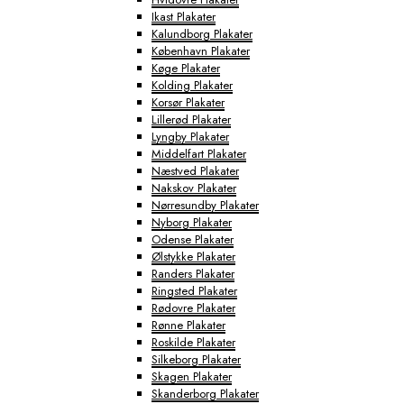
Ikast Plakater
Kalundborg Plakater
København Plakater
Køge Plakater
Kolding Plakater
Korsør Plakater
Lillerød Plakater
Lyngby Plakater
Middelfart Plakater
Næstved Plakater
Nakskov Plakater
Nørresundby Plakater
Nyborg Plakater
Odense Plakater
Ølstykke Plakater
Randers Plakater
Ringsted Plakater
Rødovre Plakater
Rønne Plakater
Roskilde Plakater
Silkeborg Plakater
Skagen Plakater
Skanderborg Plakater