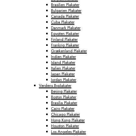
Brasilien Plakater
Bulgarien Plakater
Canada Plakater
Cuba Plakater
Danmark Plakater
Egypten Plakater
Finland Plakater
Frankrig Plakater
Grækenland Plakater
Indien Plakater
Island Plakater
Italien Plakater
Japan Plakater
Jordan Plakater
Verdens Byplakater
Beijing Plakater
Boston Plakater
Brasilia Plakater
Cairo Plakater
Chicago Plakater
Hong Kong Plakater
Houston Plakater
Los Angeles Plakater