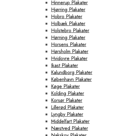
Hinnerup Plakater
Hjørring Plakater
Hobro Plakater
Holbæk Plakater
Holstebro Plakater
Hørning Plakater
Horsens Plakater
Hørsholm Plakater
Hvidovre Plakater
Ikast Plakater
Kalundborg Plakater
København Plakater
Køge Plakater
Kolding Plakater
Korsør Plakater
Lillerød Plakater
Lyngby Plakater
Middelfart Plakater
Næstved Plakater
Nakskov Plakater