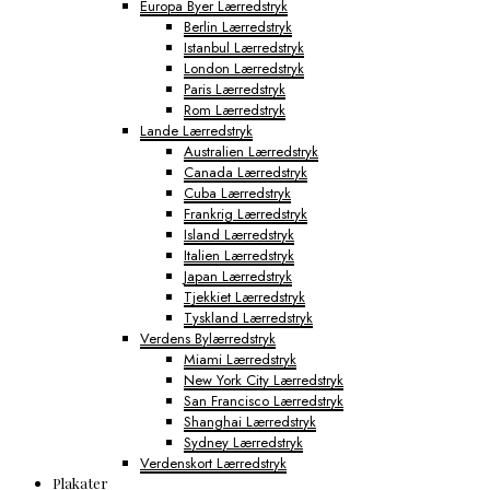
Europa Byer Lærredstryk
Berlin Lærredstryk
Istanbul Lærredstryk
London Lærredstryk
Paris Lærredstryk
Rom Lærredstryk
Lande Lærredstryk
Australien Lærredstryk
Canada Lærredstryk
Cuba Lærredstryk
Frankrig Lærredstryk
Island Lærredstryk
Italien Lærredstryk
Japan Lærredstryk
Tjekkiet Lærredstryk
Tyskland Lærredstryk
Verdens Bylærredstryk
Miami Lærredstryk
New York City Lærredstryk
San Francisco Lærredstryk
Shanghai Lærredstryk
Sydney Lærredstryk
Verdenskort Lærredstryk
Plakater