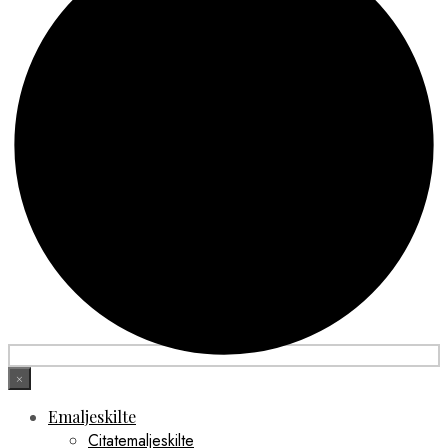
×
Emaljeskilte
Citatemaljeskilte