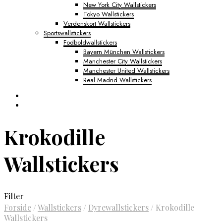
New York City Wallstickers
Tokyo Wallstickers
Verdenskort Wallstickers
Sportswallstickers
Fodboldwallstickers
Bayern München Wallstickers
Manchester City Wallstickers
Manchester United Wallstickers
Real Madrid Wallstickers
Krokodille
Wallstickers
Filter
Forside
/
Wallstickers
/
Dyrewallstickers
/
Krokodille
Wallstickers