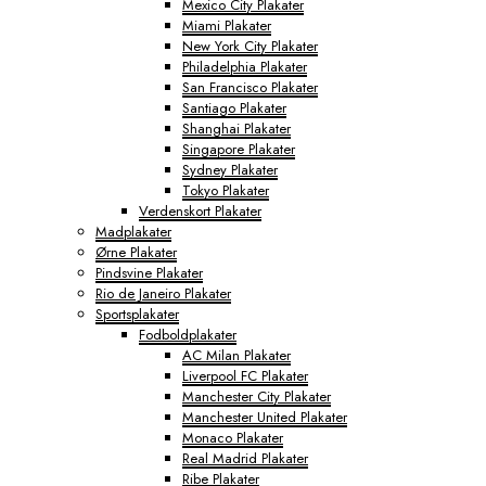
Mexico City Plakater
Miami Plakater
New York City Plakater
Philadelphia Plakater
San Francisco Plakater
Santiago Plakater
Shanghai Plakater
Singapore Plakater
Sydney Plakater
Tokyo Plakater
Verdenskort Plakater
Madplakater
Ørne Plakater
Pindsvine Plakater
Rio de Janeiro Plakater
Sportsplakater
Fodboldplakater
AC Milan Plakater
Liverpool FC Plakater
Manchester City Plakater
Manchester United Plakater
Monaco Plakater
Real Madrid Plakater
Ribe Plakater