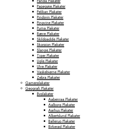
Panda Plakater
Papegøje Plakater
Pelikan Plakater
Pindsvin Plakater
Pingvine Plakater
Puma Plakater
Ræve Plakater
Skildpadde Plakater
Skorpion Plakater
Slange Plakater
Tiger Plakater
Ugle Plakater
Ulve Plakater
Vaskebjørne Plakater
Zebra Plakater
Gamerplakater
Geografi Plakater
Byplakater
Aabenraa Plakater
Aalborg Plakater
Aarhus Plakater
Albertslund Plakater
Ballerup Plakater
Birkerød Plakater