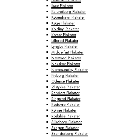
Ikast Plakater
Kalundborg Plakater
København Plakater
Køge Plakater
Kolding Plakater
Korsør Plakater
Lillerød Plakater
Lyngby Plakater
Middelfart Plakater
Næstved Plakater
Nakskov Plakater
Nørresundby Plakater
Nyborg Plakater
Odense Plakater
Ølstykke Plakater
Randers Plakater
Ringsted Plakater
Rødovre Plakater
Rønne Plakater
Roskilde Plakater
Silkeborg Plakater
Skagen Plakater
Skanderborg Plakater