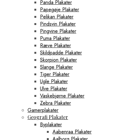
Panda Plakater
Papegøje Plakater
Pelikan Plakater
Pindsvin Plakater
Pingvine Plakater
Puma Plakater
Ræve Plakater
Skildpadde Plakater
Skorpion Plakater
Slange Plakater
Tiger Plakater
Ugle Plakater
Ulve Plakater
Vaskebjørne Plakater
Zebra Plakater
Gamerplakater
Geografi Plakater
Byplakater
Aabenraa Plakater
Aalborg Plakater