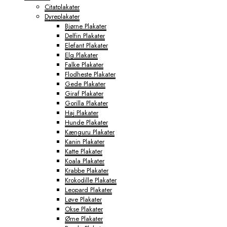
Citatplakater
Dyreplakater
Bjørne Plakater
Delfin Plakater
Elefant Plakater
Elg Plakater
Falke Plakater
Flodheste Plakater
Gede Plakater
Giraf Plakater
Gorilla Plakater
Haj Plakater
Hunde Plakater
Kænguru Plakater
Kanin Plakater
Katte Plakater
Koala Plakater
Krabbe Plakater
Krokodille Plakater
Leopard Plakater
Løve Plakater
Okse Plakater
Ørne Plakater