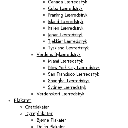
Canada Lærredstryk
Cuba Lærredstryk
Frankrig Lærredstryk
Island Lærredstryk
Italien Lærredstryk
Japan Lærredstryk
Tjekkiet Lærredstryk
Tyskland Lærredstryk
Verdens Bylærredstryk
Miami Lærredstryk
New York City Lærredstryk
San Francisco Lærredstryk
Shanghai Lærredstryk
Sydney Lærredstryk
Verdenskort Lærredstryk
Plakater
Citatplakater
Dyreplakater
Bjørne Plakater
Delfin Plakater