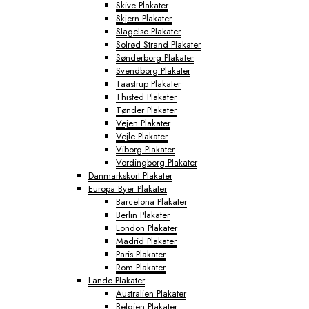
Skive Plakater
Skjern Plakater
Slagelse Plakater
Solrød Strand Plakater
Sønderborg Plakater
Svendborg Plakater
Taastrup Plakater
Thisted Plakater
Tønder Plakater
Vejen Plakater
Vejle Plakater
Viborg Plakater
Vordingborg Plakater
Danmarkskort Plakater
Europa Byer Plakater
Barcelona Plakater
Berlin Plakater
London Plakater
Madrid Plakater
Paris Plakater
Rom Plakater
Lande Plakater
Australien Plakater
Belgien Plakater