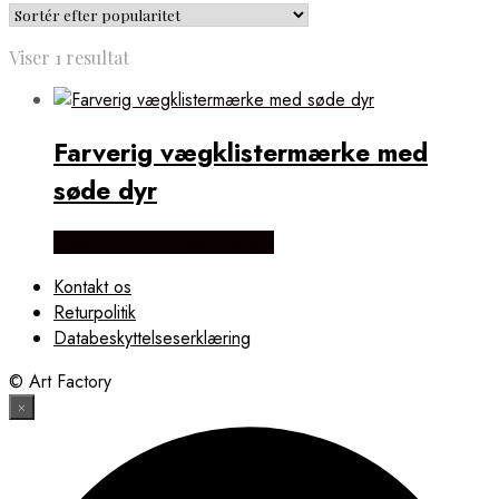
Viser 1 resultat
Farverig vægklistermærke med
søde dyr
Købes Hos Billigwallsticker
Kontakt os
Returpolitik
Databeskyttelseserklæring
© Art Factory
×