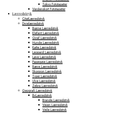
Tokyo Fototapeter
Verdenskort Fototapeter
Lærredstryk
CitatLærredstryk
Dyrelærredstryk
Bjørne Lærredstryk
Elefant Lærredstryk
Giraf Lærredstryk
Hunde Lærredstryk
Katte Lærredstryk
Leopard Lærredstryk
Løve Lærredstryk
Papegøje Lærredstryk
Ræve Lærredstryk
Skorpion Lærredstryk
Tiger Lærredstryk
Ulve Lærredstryk
Zebra Lærredstryk
Geografi Lærredstryk
ByLærredstryk
Brande Lærredstryk
Vejen Lærredstryk
Vejle Lærredstryk