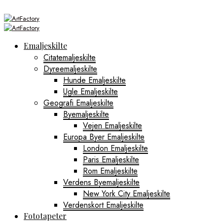
Emaljeskilte
Citatemaljeskilte
Dyreemaljeskilte
Hunde Emaljeskilte
Ugle Emaljeskilte
Geografi Emaljeskilte
Byemaljeskilte
Vejen Emaljeskilte
Europa Byer Emaljeskilte
London Emaljeskilte
Paris Emaljeskilte
Rom Emaljeskilte
Verdens Byemaljeskilte
New York City Emaljeskilte
Verdenskort Emaljeskilte
Fototapeter