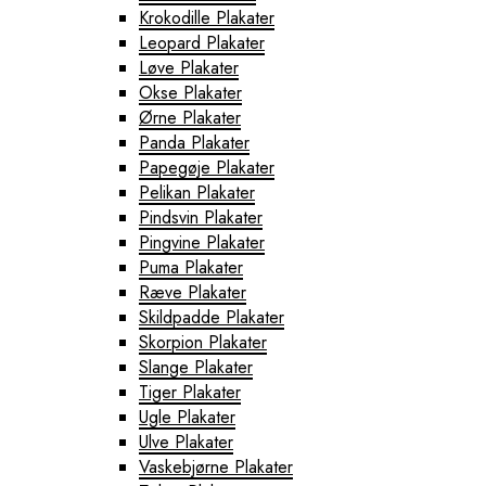
Krokodille Plakater
Leopard Plakater
Løve Plakater
Okse Plakater
Ørne Plakater
Panda Plakater
Papegøje Plakater
Pelikan Plakater
Pindsvin Plakater
Pingvine Plakater
Puma Plakater
Ræve Plakater
Skildpadde Plakater
Skorpion Plakater
Slange Plakater
Tiger Plakater
Ugle Plakater
Ulve Plakater
Vaskebjørne Plakater