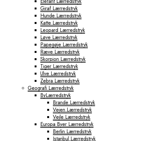
Elefant Lærredstryk
Giraf Lærredstryk
Hunde Lærredstryk
Katte Lærredstryk
Leopard Lærredstryk
Løve Lærredstryk
Papegøje Lærredstryk
Ræve Lærredstryk
Skorpion Lærredstryk
Tiger Lærredstryk
Ulve Lærredstryk
Zebra Lærredstryk
Geografi Lærredstryk
ByLærredstryk
Brande Lærredstryk
Vejen Lærredstryk
Vejle Lærredstryk
Europa Byer Lærredstryk
Berlin Lærredstryk
Istanbul Lærredstryk