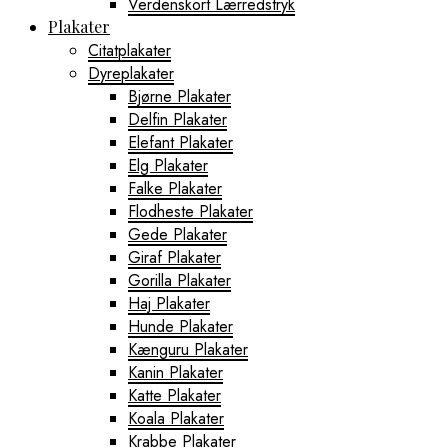
Verdenskort Lærredstryk
Plakater
Citatplakater
Dyreplakater
Bjørne Plakater
Delfin Plakater
Elefant Plakater
Elg Plakater
Falke Plakater
Flodheste Plakater
Gede Plakater
Giraf Plakater
Gorilla Plakater
Haj Plakater
Hunde Plakater
Kænguru Plakater
Kanin Plakater
Katte Plakater
Koala Plakater
Krabbe Plakater