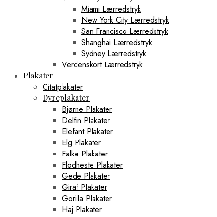
Miami Lærredstryk
New York City Lærredstryk
San Francisco Lærredstryk
Shanghai Lærredstryk
Sydney Lærredstryk
Verdenskort Lærredstryk
Plakater
Citatplakater
Dyreplakater
Bjørne Plakater
Delfin Plakater
Elefant Plakater
Elg Plakater
Falke Plakater
Flodheste Plakater
Gede Plakater
Giraf Plakater
Gorilla Plakater
Haj Plakater