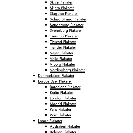
Skive Plakater
Skjern Plakater
Slagelse Plakater
Solrød Strand Plakater
Sønderborg Plakater
Svendborg Plakater
Taastrup Plakater
Thisted Plakater
Tønder Plakater
Vejen Plakater
Vejle Plakater
Viborg Plakater
Vordingborg Plakater
Danmarkskort Plakater
Europa Byer Plakater
Barcelona Plakater
Berlin Plakater
London Plakater
Madrid Plakater
Paris Plakater
Rom Plakater
Lande Plakater
Australien Plakater
Belgien Plakater