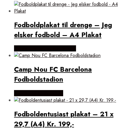
popularitet
Fodboldplakat til drenge – Jeg
elsker fodbold – A4 Plakat
Købes Hos Detbedstehjem.dk
Camp Nou FC Barcelona
Fodboldstadion
Købes Hos Artsy Fartsy
Fodboldentusiast plakat – 21 x
29,7 (A4) Kr. 199,-