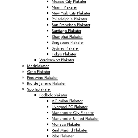
Mexico City Plakater
Miami Plakater
New York City Plakater
Philadelphia Plakater
San Francisco Plakater
Santiago Plakater
Shanghai Plakater
Singapore Plakater
Sydney Plakater
Tokyo Plakater
Verdenskort Plakater
Madplakater
Ørne Plakater
Pindsvine Plakater
Rio de Janeiro Plakater
Sportsplakater
Fodboldplakater
AC Milan Plakater
Liverpool FC Plakater
Manchester City Plakater
Manchester United Plakater
Monaco Plakater
Real Madrid Plakater
Ribe Plakater