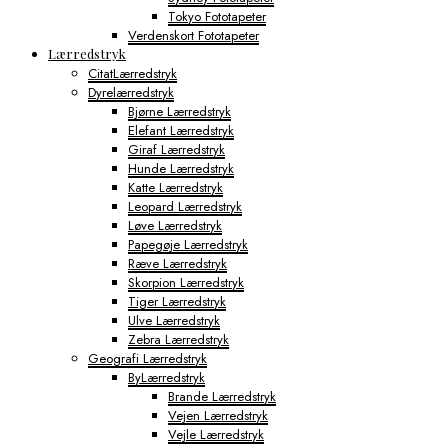
Tokyo Fototapeter
Verdenskort Fototapeter
Lærredstryk
CitatLærredstryk
Dyrelærredstryk
Bjørne Lærredstryk
Elefant Lærredstryk
Giraf Lærredstryk
Hunde Lærredstryk
Katte Lærredstryk
Leopard Lærredstryk
Løve Lærredstryk
Papegøje Lærredstryk
Ræve Lærredstryk
Skorpion Lærredstryk
Tiger Lærredstryk
Ulve Lærredstryk
Zebra Lærredstryk
Geografi Lærredstryk
ByLærredstryk
Brande Lærredstryk
Vejen Lærredstryk
Vejle Lærredstryk