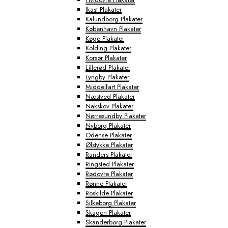
Ikast Plakater
Kalundborg Plakater
København Plakater
Køge Plakater
Kolding Plakater
Korsør Plakater
Lillerød Plakater
Lyngby Plakater
Middelfart Plakater
Næstved Plakater
Nakskov Plakater
Nørresundby Plakater
Nyborg Plakater
Odense Plakater
Ølstykke Plakater
Randers Plakater
Ringsted Plakater
Rødovre Plakater
Rønne Plakater
Roskilde Plakater
Silkeborg Plakater
Skagen Plakater
Skanderborg Plakater