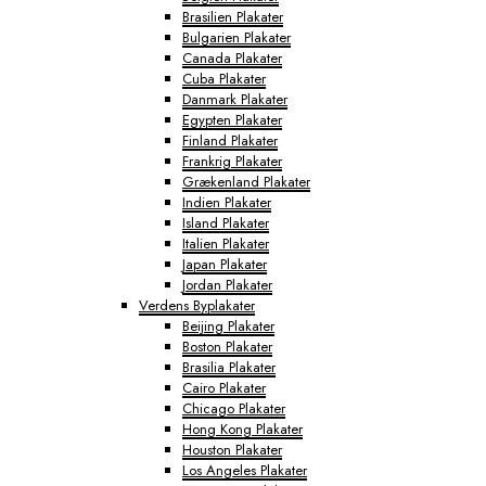
Brasilien Plakater
Bulgarien Plakater
Canada Plakater
Cuba Plakater
Danmark Plakater
Egypten Plakater
Finland Plakater
Frankrig Plakater
Grækenland Plakater
Indien Plakater
Island Plakater
Italien Plakater
Japan Plakater
Jordan Plakater
Verdens Byplakater
Beijing Plakater
Boston Plakater
Brasilia Plakater
Cairo Plakater
Chicago Plakater
Hong Kong Plakater
Houston Plakater
Los Angeles Plakater