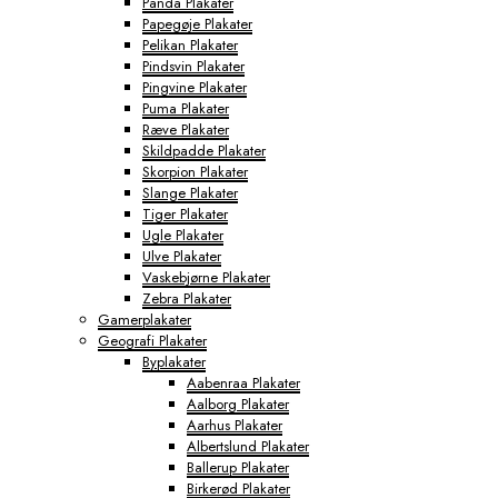
Panda Plakater
Papegøje Plakater
Pelikan Plakater
Pindsvin Plakater
Pingvine Plakater
Puma Plakater
Ræve Plakater
Skildpadde Plakater
Skorpion Plakater
Slange Plakater
Tiger Plakater
Ugle Plakater
Ulve Plakater
Vaskebjørne Plakater
Zebra Plakater
Gamerplakater
Geografi Plakater
Byplakater
Aabenraa Plakater
Aalborg Plakater
Aarhus Plakater
Albertslund Plakater
Ballerup Plakater
Birkerød Plakater