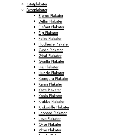
Citatplakater
Dyreplakater
Bjørne Plakater
Delfin Plakater
Elefant Plakater
Elg Plakater
Falke Plakater
Flodheste Plakater
Gede Plakater
Giraf Plakater
Gorilla Plakater
Haj Plakater
Hunde Plakater
Kænguru Plakater
Kanin Plakater
Katte Plakater
Koala Plakater
Krabbe Plakater
Krokodille Plakater
Leopard Plakater
Løve Plakater
Okse Plakater
Ørne Plakater