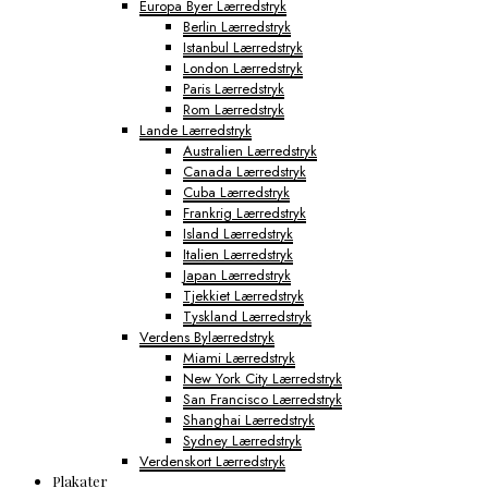
Europa Byer Lærredstryk
Berlin Lærredstryk
Istanbul Lærredstryk
London Lærredstryk
Paris Lærredstryk
Rom Lærredstryk
Lande Lærredstryk
Australien Lærredstryk
Canada Lærredstryk
Cuba Lærredstryk
Frankrig Lærredstryk
Island Lærredstryk
Italien Lærredstryk
Japan Lærredstryk
Tjekkiet Lærredstryk
Tyskland Lærredstryk
Verdens Bylærredstryk
Miami Lærredstryk
New York City Lærredstryk
San Francisco Lærredstryk
Shanghai Lærredstryk
Sydney Lærredstryk
Verdenskort Lærredstryk
Plakater