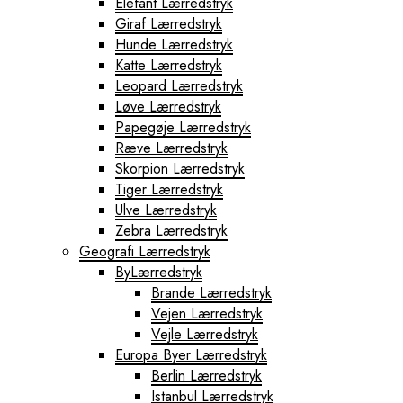
Elefant Lærredstryk
Giraf Lærredstryk
Hunde Lærredstryk
Katte Lærredstryk
Leopard Lærredstryk
Løve Lærredstryk
Papegøje Lærredstryk
Ræve Lærredstryk
Skorpion Lærredstryk
Tiger Lærredstryk
Ulve Lærredstryk
Zebra Lærredstryk
Geografi Lærredstryk
ByLærredstryk
Brande Lærredstryk
Vejen Lærredstryk
Vejle Lærredstryk
Europa Byer Lærredstryk
Berlin Lærredstryk
Istanbul Lærredstryk