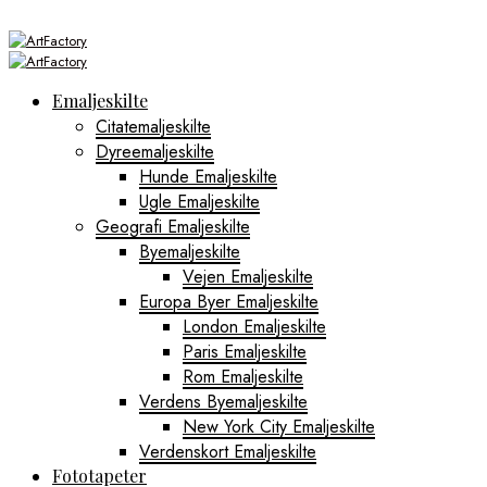
Emaljeskilte
Citatemaljeskilte
Dyreemaljeskilte
Hunde Emaljeskilte
Ugle Emaljeskilte
Geografi Emaljeskilte
Byemaljeskilte
Vejen Emaljeskilte
Europa Byer Emaljeskilte
London Emaljeskilte
Paris Emaljeskilte
Rom Emaljeskilte
Verdens Byemaljeskilte
New York City Emaljeskilte
Verdenskort Emaljeskilte
Fototapeter