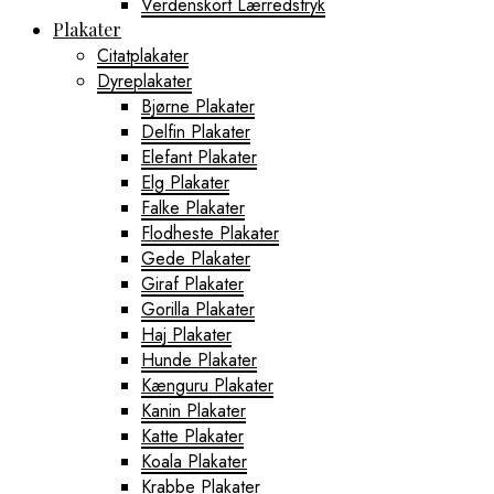
Verdenskort Lærredstryk
Plakater
Citatplakater
Dyreplakater
Bjørne Plakater
Delfin Plakater
Elefant Plakater
Elg Plakater
Falke Plakater
Flodheste Plakater
Gede Plakater
Giraf Plakater
Gorilla Plakater
Haj Plakater
Hunde Plakater
Kænguru Plakater
Kanin Plakater
Katte Plakater
Koala Plakater
Krabbe Plakater