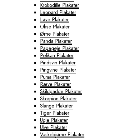
Krokodille Plakater
Leopard Plakater
Løve Plakater
Okse Plakater
Ørne Plakater
Panda Plakater
Papegøje Plakater
Pelikan Plakater
Pindsvin Plakater
Pingvine Plakater
Puma Plakater
Ræve Plakater
Skildpadde Plakater
Skorpion Plakater
Slange Plakater
Tiger Plakater
Ugle Plakater
Ulve Plakater
Vaskebjørne Plakater