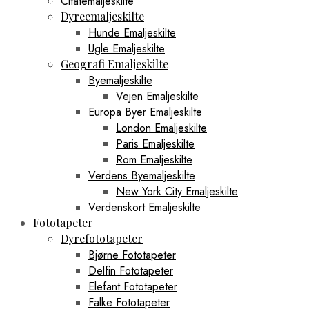
Citatemaljeskilte
Boston Plakater
Dyreemaljeskilte
Brasilia Plakater
Hunde Emaljeskilte
Cairo Plakater
Chicago Plakater
Ugle Emaljeskilte
Hong Kong Plakater
Geografi Emaljeskilte
Houston Plakater
Byemaljeskilte
Los Angeles Plakater
Vejen Emaljeskilte
Mexico City Plakater
Europa Byer Emaljeskilte
Miami Plakater
New York City Plakater
London Emaljeskilte
Philadelphia Plakater
Paris Emaljeskilte
San Francisco Plakater
Rom Emaljeskilte
Santiago Plakater
Verdens Byemaljeskilte
Shanghai Plakater
New York City Emaljeskilte
Singapore Plakater
Sydney Plakater
Verdenskort Emaljeskilte
Tokyo Plakater
Fototapeter
Verdenskort Plakater
Dyrefototapeter
Madplakater
Bjørne Fototapeter
Ørne Plakater
Delfin Fototapeter
Pindsvine Plakater
Rio de Janeiro Plakater
Elefant Fototapeter
Sportsplakater
Falke Fototapeter