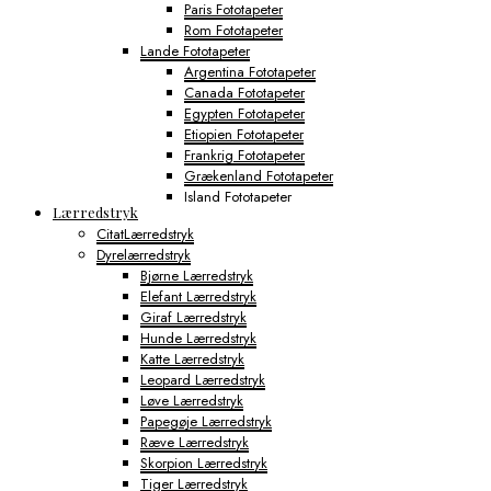
Paris Fototapeter
Rom Fototapeter
Lande Fototapeter
Argentina Fototapeter
Canada Fototapeter
Egypten Fototapeter
Etiopien Fototapeter
Frankrig Fototapeter
Grækenland Fototapeter
Island Fototapeter
Lærredstryk
Italien Fototapeter
CitatLærredstryk
Japan Fototapeter
Dyrelærredstryk
Kenya Fototapeter
Bjørne Lærredstryk
Tyskland Fototapeter
Elefant Lærredstryk
Verdens Byfototapeter
Giraf Lærredstryk
Boston Fototapeter
Hunde Lærredstryk
Chicago Fototapeter
Katte Lærredstryk
Los Angeles Fototapeter
Leopard Lærredstryk
Miami Fototapeter
Løve Lærredstryk
New York City Fototapeter
Papegøje Lærredstryk
Philadelphia Fototapeter
Ræve Lærredstryk
San Francisco Fototapeter
Skorpion Lærredstryk
Shanghai Fototapeter
Tiger Lærredstryk
Sydney Fototapeter