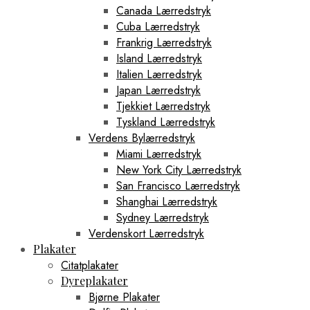
Canada Lærredstryk
Cuba Lærredstryk
Frankrig Lærredstryk
Island Lærredstryk
Italien Lærredstryk
Japan Lærredstryk
Tjekkiet Lærredstryk
Tyskland Lærredstryk
Verdens Bylærredstryk
Miami Lærredstryk
New York City Lærredstryk
San Francisco Lærredstryk
Shanghai Lærredstryk
Sydney Lærredstryk
Verdenskort Lærredstryk
Plakater
Citatplakater
Dyreplakater
Bjørne Plakater