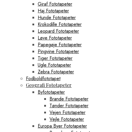
Fodboldplakater
Giraf Fototapeter
AC Milan Plakater
Haj Fototapeter
Liverpool FC Plakater
Manchester City Plakater
Hunde Fototapeter
Manchester United Plakater
Krokodille Fototapeter
Monaco Plakater
Leopard Fototapeter
Real Madrid Plakater
Løve Fototapeter
Ribe Plakater
Papegøje Fototapeter
West Ham United Plakater
Varde Plakater
Pingvine Fototapeter
Tiger Fototapeter
Ugle Fototapeter
Zebra Fototapeter
Fodboldfototapet
Geografi Fototapeter
Byfototapeter
Brande Fototapeter
Tønder Fototapeter
Vejen Fototapeter
Vejle Fototapeter
Europa Byer Fototapeter