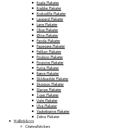
Koala Plakater
Krabbe Plakater
Krokodille Plakater
Leopard Plakater
Løve Plakater
Okse Plakater
Ørne Plakater
Panda Plakater
Papegøje Plakater
Pelikan Plakater
Pindsvin Plakater
Pingvine Plakater
Puma Plakater
Ræve Plakater
Skildpadde Plakater
Skorpion Plakater
Slange Plakater
Tiger Plakater
Ugle Plakater
Ulve Plakater
Vaskebjørne Plakater
Zebra Plakater
Wallstickers
Gamerplakater
Citatwallstickers
Geografi Plakater