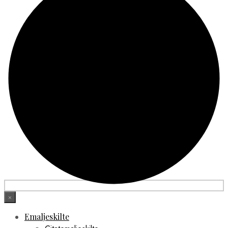
Berlin Plakater
London Plakater
Madrid Plakater
Paris Plakater
Rom Plakater
Lande Plakater
Australien Plakater
Belgien Plakater
Brasilien Plakater
Bulgarien Plakater
Canada Plakater
Cuba Plakater
Danmark Plakater
Egypten Plakater
Finland Plakater
Frankrig Plakater
Grækenland Plakater
Indien Plakater
Island Plakater
Italien Plakater
Japan Plakater
×
Jordan Plakater
Verdens Byplakater
Emaljeskilte
Beijing Plakater