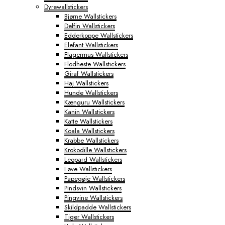
Dyrewallstickers
Byplakater
Bjørne Wallstickers
Aabenraa Plakater
Delfin Wallstickers
Aalborg Plakater
Edderkoppe Wallstickers
Aarhus Plakater
Elefant Wallstickers
Albertslund Plakater
Flagermus Wallstickers
Ballerup Plakater
Flodheste Wallstickers
Birkerød Plakater
Giraf Wallstickers
Brande Plakater
Haj Wallstickers
Brønderslev Plakater
Hunde Wallstickers
Esbjerg Plakater
Kænguru Wallstickers
Farum Plakater
Kanin Wallstickers
Fredericia Plakater
Katte Wallstickers
Frederiksberg Plakater
Koala Wallstickers
Frederikshavn Plakater
Krabbe Wallstickers
Frederikssund Plakater
Krokodille Wallstickers
Grindsted Plakater
Leopard Wallstickers
Haderslev Plakater
Løve Wallstickers
Haslev Plakater
Papegøje Wallstickers
Helsinge Plakater
Pindsvin Wallstickers
Helsingør Plakater
Pingvine Wallstickers
Herning Plakater
Skildpadde Wallstickers
Hillerød Plakater
Tiger Wallstickers
Hinnerup Plakater