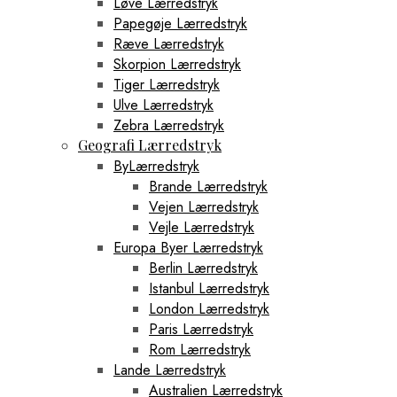
Løve Lærredstryk
Papegøje Lærredstryk
Ræve Lærredstryk
Skorpion Lærredstryk
Tiger Lærredstryk
Ulve Lærredstryk
Zebra Lærredstryk
Geografi Lærredstryk
ByLærredstryk
Brande Lærredstryk
Vejen Lærredstryk
Vejle Lærredstryk
Europa Byer Lærredstryk
Berlin Lærredstryk
Istanbul Lærredstryk
London Lærredstryk
Paris Lærredstryk
Rom Lærredstryk
Lande Lærredstryk
Australien Lærredstryk