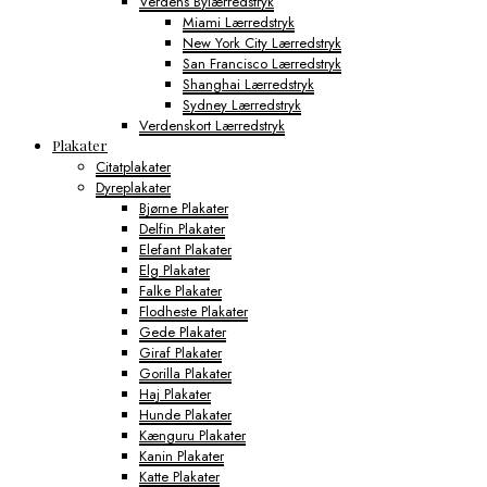
Verdens Bylærredstryk
Miami Lærredstryk
New York City Lærredstryk
San Francisco Lærredstryk
Shanghai Lærredstryk
Sydney Lærredstryk
Verdenskort Lærredstryk
Plakater
Citatplakater
Dyreplakater
Bjørne Plakater
Delfin Plakater
Elefant Plakater
Elg Plakater
Falke Plakater
Flodheste Plakater
Gede Plakater
Giraf Plakater
Gorilla Plakater
Haj Plakater
Hunde Plakater
Kænguru Plakater
Kanin Plakater
Katte Plakater