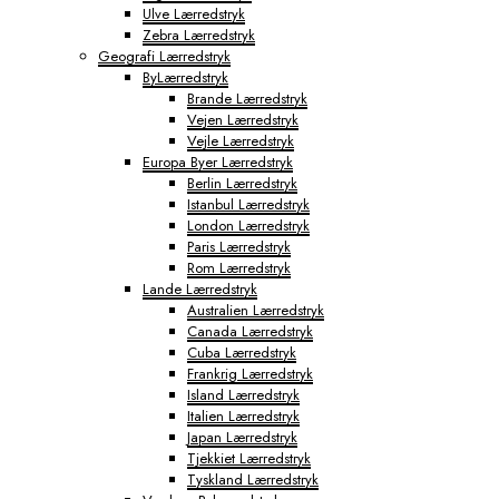
Ulve Lærredstryk
Tokyo Fototapeter
Zebra Lærredstryk
Verdenskort Fototapeter
Geografi Lærredstryk
ByLærredstryk
Brande Lærredstryk
Vejen Lærredstryk
Vejle Lærredstryk
Europa Byer Lærredstryk
Berlin Lærredstryk
Istanbul Lærredstryk
London Lærredstryk
Paris Lærredstryk
Rom Lærredstryk
Lande Lærredstryk
Australien Lærredstryk
Canada Lærredstryk
Cuba Lærredstryk
Frankrig Lærredstryk
Island Lærredstryk
Italien Lærredstryk
Japan Lærredstryk
Tjekkiet Lærredstryk
Tyskland Lærredstryk