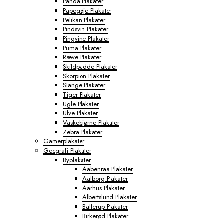
Panda Plakater
Papegøje Plakater
Pelikan Plakater
Pindsvin Plakater
Pingvine Plakater
Puma Plakater
Ræve Plakater
Skildpadde Plakater
Skorpion Plakater
Slange Plakater
Tiger Plakater
Ugle Plakater
Ulve Plakater
Vaskebjørne Plakater
Zebra Plakater
Gamerplakater
Geografi Plakater
Byplakater
Aabenraa Plakater
Aalborg Plakater
Aarhus Plakater
Albertslund Plakater
Ballerup Plakater
Birkerød Plakater