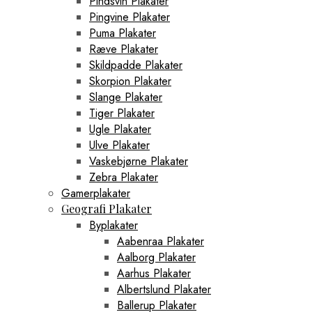
Pindsvin Plakater
Pingvine Plakater
Puma Plakater
Ræve Plakater
Skildpadde Plakater
Skorpion Plakater
Slange Plakater
Tiger Plakater
Ugle Plakater
Ulve Plakater
Vaskebjørne Plakater
Zebra Plakater
Gamerplakater
Geografi Plakater
Byplakater
Aabenraa Plakater
Aalborg Plakater
Aarhus Plakater
Albertslund Plakater
Ballerup Plakater