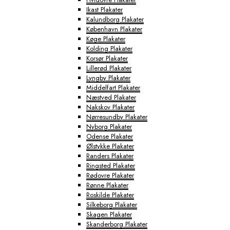
Ikast Plakater
Kalundborg Plakater
København Plakater
Køge Plakater
Kolding Plakater
Korsør Plakater
Lillerød Plakater
Lyngby Plakater
Middelfart Plakater
Næstved Plakater
Nakskov Plakater
Nørresundby Plakater
Nyborg Plakater
Odense Plakater
Ølstykke Plakater
Randers Plakater
Ringsted Plakater
Rødovre Plakater
Rønne Plakater
Roskilde Plakater
Silkeborg Plakater
Skagen Plakater
Skanderborg Plakater