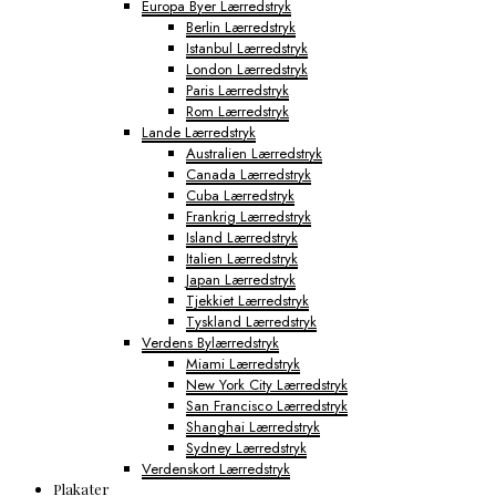
Europa Byer Lærredstryk
Berlin Lærredstryk
Istanbul Lærredstryk
London Lærredstryk
Paris Lærredstryk
Rom Lærredstryk
Lande Lærredstryk
Australien Lærredstryk
Canada Lærredstryk
Cuba Lærredstryk
Frankrig Lærredstryk
Island Lærredstryk
Italien Lærredstryk
Japan Lærredstryk
Tjekkiet Lærredstryk
Tyskland Lærredstryk
Verdens Bylærredstryk
Miami Lærredstryk
New York City Lærredstryk
San Francisco Lærredstryk
Shanghai Lærredstryk
Sydney Lærredstryk
Verdenskort Lærredstryk
Plakater