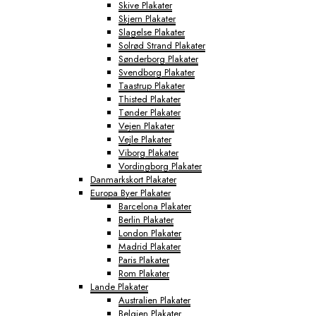
Skive Plakater
Skjern Plakater
Slagelse Plakater
Solrød Strand Plakater
Sønderborg Plakater
Svendborg Plakater
Taastrup Plakater
Thisted Plakater
Tønder Plakater
Vejen Plakater
Vejle Plakater
Viborg Plakater
Vordingborg Plakater
Danmarkskort Plakater
Europa Byer Plakater
Barcelona Plakater
Berlin Plakater
London Plakater
Madrid Plakater
Paris Plakater
Rom Plakater
Lande Plakater
Australien Plakater
Belgien Plakater