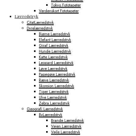
Tokyo Fototapeter
Verdenskort Fototapeter
Lærredstryk
CitatLærredstryk
Dyrelærredstryk
Bjørne Lærredstryk
Elefant Lærredstryk
Giraf Lærredstryk
Hunde Lærredstryk
Katte Lærredstryk
Leopard Lærredstryk
Løve Lærredstryk
Papegøje Lærredstryk
Ræve Lærredstryk
Skorpion Lærredstryk
Tiger Lærredstryk
Ulve Lærredstryk
Zebra Lærredstryk
Geografi Lærredstryk
ByLærredstryk
Brande Lærredstryk
Vejen Lærredstryk
Vejle Lærredstryk