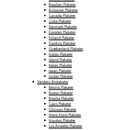
Brasilien Plakater
Bulgarien Plakater
Canada Plakater
Cuba Plakater
Danmark Plakater
Egypten Plakater
Finland Plakater
Frankrig Plakater
Grækenland Plakater
Indien Plakater
Island Plakater
Italien Plakater
Japan Plakater
Jordan Plakater
Verdens Byplakater
Beijing Plakater
Boston Plakater
Brasilia Plakater
Cairo Plakater
Chicago Plakater
Hong Kong Plakater
Houston Plakater
Los Angeles Plakater