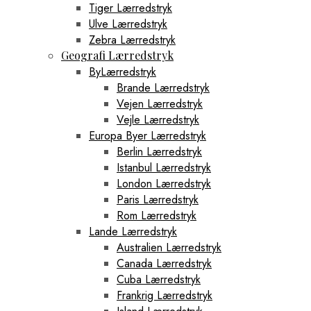
Tiger Lærredstryk
Ulve Lærredstryk
Zebra Lærredstryk
Geografi Lærredstryk
ByLærredstryk
Brande Lærredstryk
Vejen Lærredstryk
Vejle Lærredstryk
Europa Byer Lærredstryk
Berlin Lærredstryk
Istanbul Lærredstryk
London Lærredstryk
Paris Lærredstryk
Rom Lærredstryk
Lande Lærredstryk
Australien Lærredstryk
Canada Lærredstryk
Cuba Lærredstryk
Frankrig Lærredstryk