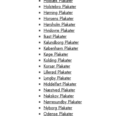
Holbæk Plakater
Holstebro Plakater
Hørning Plakater
Horsens Plakater
Hørsholm Plakater
Hvidovre Plakater
Ikast Plakater
Kalundborg Plakater
København Plakater
Køge Plakater
Kolding Plakater
Korsør Plakater
Lillerød Plakater
Lyngby Plakater
Middelfart Plakater
Næstved Plakater
Nakskov Plakater
Nørresundby Plakater
Nyborg Plakater
Odense Plakater