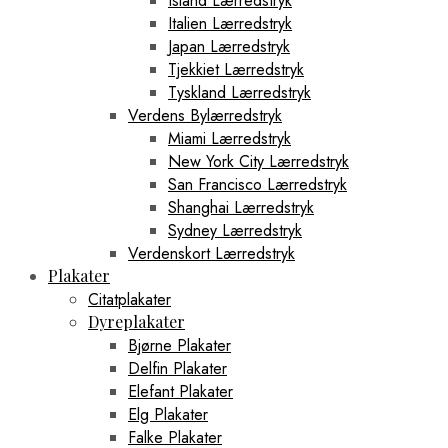
Island Lærredstryk
Italien Lærredstryk
Japan Lærredstryk
Tjekkiet Lærredstryk
Tyskland Lærredstryk
Verdens Bylærredstryk
Miami Lærredstryk
New York City Lærredstryk
San Francisco Lærredstryk
Shanghai Lærredstryk
Sydney Lærredstryk
Verdenskort Lærredstryk
Plakater
Citatplakater
Dyreplakater
Bjørne Plakater
Delfin Plakater
Elefant Plakater
Elg Plakater
Falke Plakater