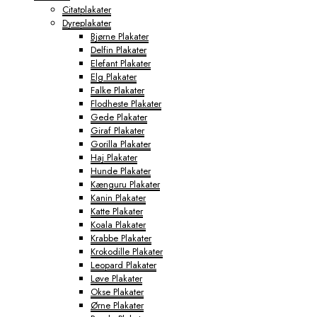
Citatplakater
Dyreplakater
Bjørne Plakater
Delfin Plakater
Elefant Plakater
Elg Plakater
Falke Plakater
Flodheste Plakater
Gede Plakater
Giraf Plakater
Gorilla Plakater
Haj Plakater
Hunde Plakater
Kænguru Plakater
Kanin Plakater
Katte Plakater
Koala Plakater
Krabbe Plakater
Krokodille Plakater
Leopard Plakater
Løve Plakater
Okse Plakater
Ørne Plakater