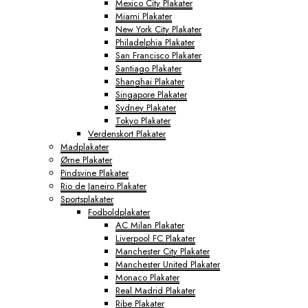
Mexico City Plakater
Miami Plakater
New York City Plakater
Philadelphia Plakater
San Francisco Plakater
Santiago Plakater
Shanghai Plakater
Singapore Plakater
Sydney Plakater
Tokyo Plakater
Verdenskort Plakater
Madplakater
Ørne Plakater
Pindsvine Plakater
Rio de Janeiro Plakater
Sportsplakater
Fodboldplakater
AC Milan Plakater
Liverpool FC Plakater
Manchester City Plakater
Manchester United Plakater
Monaco Plakater
Real Madrid Plakater
Ribe Plakater