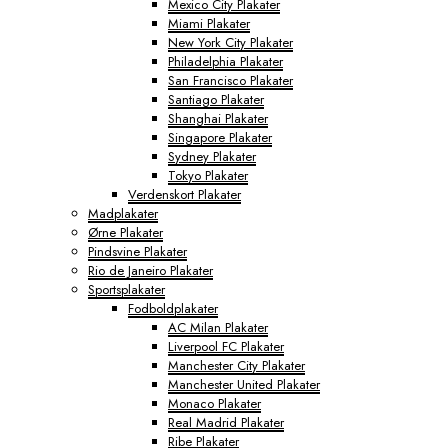
Mexico City Plakater
Miami Plakater
New York City Plakater
Philadelphia Plakater
San Francisco Plakater
Santiago Plakater
Shanghai Plakater
Singapore Plakater
Sydney Plakater
Tokyo Plakater
Verdenskort Plakater
Madplakater
Ørne Plakater
Pindsvine Plakater
Rio de Janeiro Plakater
Sportsplakater
Fodboldplakater
AC Milan Plakater
Liverpool FC Plakater
Manchester City Plakater
Manchester United Plakater
Monaco Plakater
Real Madrid Plakater
Ribe Plakater