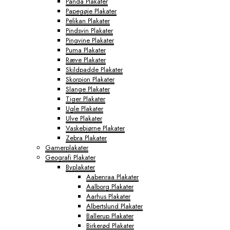
Panda Plakater
Papegøje Plakater
Pelikan Plakater
Pindsvin Plakater
Pingvine Plakater
Puma Plakater
Ræve Plakater
Skildpadde Plakater
Skorpion Plakater
Slange Plakater
Tiger Plakater
Ugle Plakater
Ulve Plakater
Vaskebjørne Plakater
Zebra Plakater
Gamerplakater
Geografi Plakater
Byplakater
Aabenraa Plakater
Aalborg Plakater
Aarhus Plakater
Albertslund Plakater
Ballerup Plakater
Birkerød Plakater