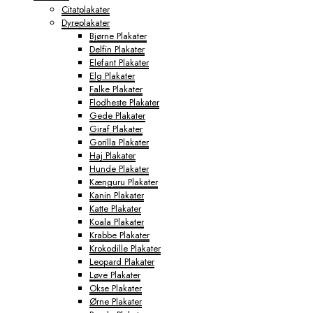
Citatplakater
Dyreplakater
Bjørne Plakater
Delfin Plakater
Elefant Plakater
Elg Plakater
Falke Plakater
Flodheste Plakater
Gede Plakater
Giraf Plakater
Gorilla Plakater
Haj Plakater
Hunde Plakater
Kænguru Plakater
Kanin Plakater
Katte Plakater
Koala Plakater
Krabbe Plakater
Krokodille Plakater
Leopard Plakater
Løve Plakater
Okse Plakater
Ørne Plakater