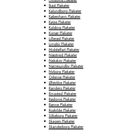
Ikast Plakater
Kalundborg Plakater
København Plakater
Køge Plakater
Kolding Plakater
Korsør Plakater
Lillerød Plakater
Lyngby Plakater
Middelfart Plakater
Næstved Plakater
Nakskov Plakater
Nørresundby Plakater
Nyborg Plakater
Odense Plakater
Ølstykke Plakater
Randers Plakater
Ringsted Plakater
Rødovre Plakater
Rønne Plakater
Roskilde Plakater
Silkeborg Plakater
Skagen Plakater
Skanderborg Plakater