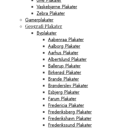
Ulve Plakater
Vaskebjørne Plakater
Zebra Plakater
Gamerplakater
Geografi Plakater
Byplakater
Aabenraa Plakater
Aalborg Plakater
Aarhus Plakater
Albertslund Plakater
Ballerup Plakater
Birkerød Plakater
Brande Plakater
Brønderslev Plakater
Esbjerg Plakater
Farum Plakater
Fredericia Plakater
Frederiksberg Plakater
Frederikshavn Plakater
Frederikssund Plakater