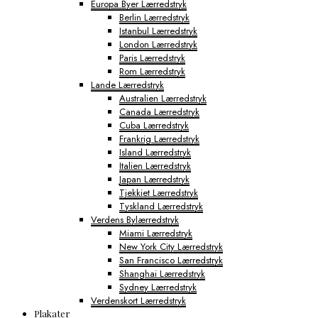
Europa Byer Lærredstryk
Berlin Lærredstryk
Istanbul Lærredstryk
London Lærredstryk
Paris Lærredstryk
Rom Lærredstryk
Lande Lærredstryk
Australien Lærredstryk
Canada Lærredstryk
Cuba Lærredstryk
Frankrig Lærredstryk
Island Lærredstryk
Italien Lærredstryk
Japan Lærredstryk
Tjekkiet Lærredstryk
Tyskland Lærredstryk
Verdens Bylærredstryk
Miami Lærredstryk
New York City Lærredstryk
San Francisco Lærredstryk
Shanghai Lærredstryk
Sydney Lærredstryk
Verdenskort Lærredstryk
Plakater