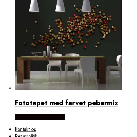
Fototapet med farvet pebermix
Købes Hos NiceWall.dk
Kontakt os
Returpolitik