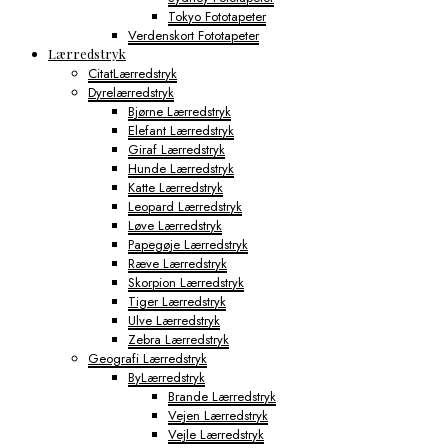
Tokyo Fototapeter
Verdenskort Fototapeter
Lærredstryk
CitatLærredstryk
Dyrelærredstryk
Bjørne Lærredstryk
Elefant Lærredstryk
Giraf Lærredstryk
Hunde Lærredstryk
Katte Lærredstryk
Leopard Lærredstryk
Løve Lærredstryk
Papegøje Lærredstryk
Ræve Lærredstryk
Skorpion Lærredstryk
Tiger Lærredstryk
Ulve Lærredstryk
Zebra Lærredstryk
Geografi Lærredstryk
ByLærredstryk
Brande Lærredstryk
Vejen Lærredstryk
Vejle Lærredstryk