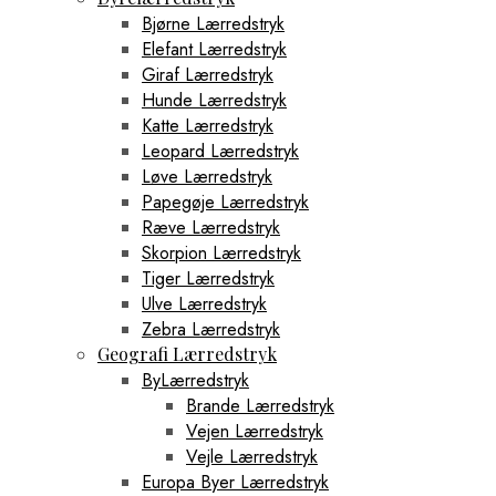
Bjørne Lærredstryk
Elefant Lærredstryk
Giraf Lærredstryk
Hunde Lærredstryk
Katte Lærredstryk
Leopard Lærredstryk
Løve Lærredstryk
Papegøje Lærredstryk
Ræve Lærredstryk
Skorpion Lærredstryk
Tiger Lærredstryk
Ulve Lærredstryk
Zebra Lærredstryk
Geografi Lærredstryk
ByLærredstryk
Brande Lærredstryk
Vejen Lærredstryk
Vejle Lærredstryk
Europa Byer Lærredstryk