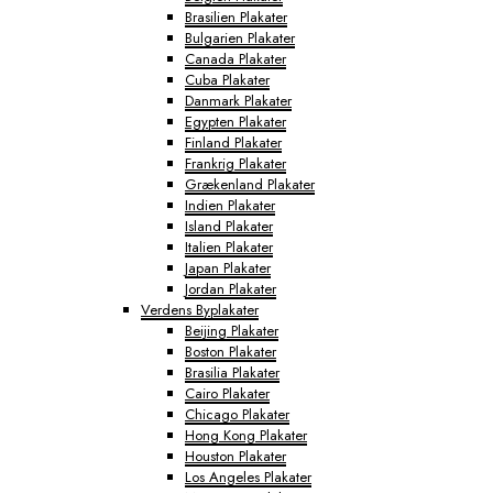
Brasilien Plakater
Bulgarien Plakater
Canada Plakater
Cuba Plakater
Danmark Plakater
Egypten Plakater
Finland Plakater
Frankrig Plakater
Grækenland Plakater
Indien Plakater
Island Plakater
Italien Plakater
Japan Plakater
Jordan Plakater
Verdens Byplakater
Beijing Plakater
Boston Plakater
Brasilia Plakater
Cairo Plakater
Chicago Plakater
Hong Kong Plakater
Houston Plakater
Los Angeles Plakater