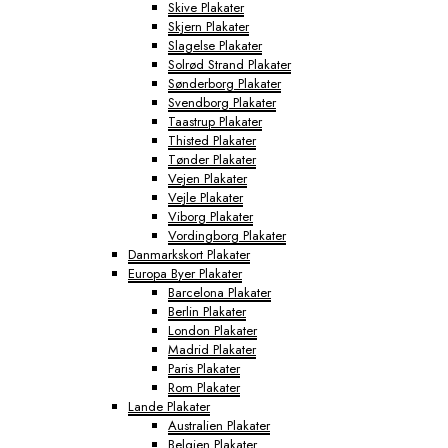
Skive Plakater
Skjern Plakater
Slagelse Plakater
Solrød Strand Plakater
Sønderborg Plakater
Svendborg Plakater
Taastrup Plakater
Thisted Plakater
Tønder Plakater
Vejen Plakater
Vejle Plakater
Viborg Plakater
Vordingborg Plakater
Danmarkskort Plakater
Europa Byer Plakater
Barcelona Plakater
Berlin Plakater
London Plakater
Madrid Plakater
Paris Plakater
Rom Plakater
Lande Plakater
Australien Plakater
Belgien Plakater