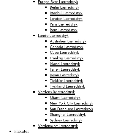
Europa Byer Lærredstryk
Berlin Lærredstryk
Istanbul Lærredstryk
London Lærredstryk
Paris Lærredstryk
Rom Lærredstryk
Lande Lærredstryk
Australien Lærredstryk
Canada Lærredstryk
Cuba Lærredstryk
Frankrig Lærredstryk
Island Lærredstryk
Italien Lærredstryk
Japan Lærredstryk
Tjekkiet Lærredstryk
Tyskland Lærredstryk
Verdens Bylærredstryk
Miami Lærredstryk
New York City Lærredstryk
San Francisco Lærredstryk
Shanghai Lærredstryk
Sydney Lærredstryk
Verdenskort Lærredstryk
Plakater