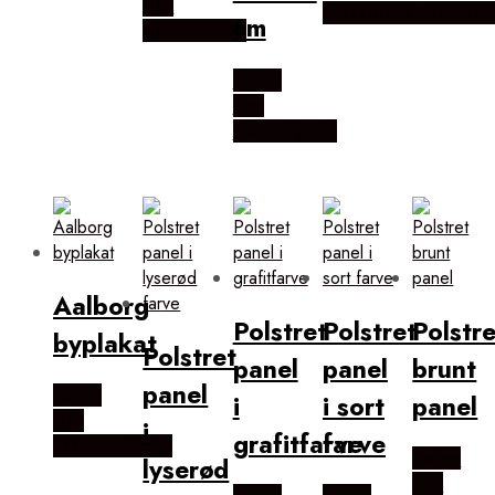
Hos
Plakatdyr.dk
Plakatdyr
cm
Plakatdyr.dk
Købes
Hos
Plakatdyr.dk
Aalborg
Polstret
Polstret
Polstre
byplakat
Polstret
panel
panel
brunt
panel
Købes
i
i sort
panel
Hos
i
grafitfarve
farve
POSTERSbyUS
Købes
lyserød
Hos