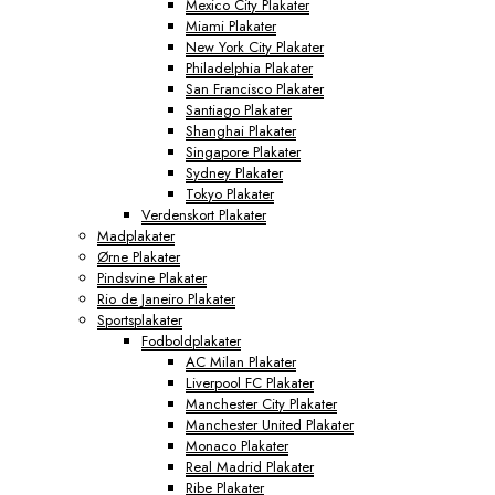
Mexico City Plakater
Miami Plakater
New York City Plakater
Philadelphia Plakater
San Francisco Plakater
Santiago Plakater
Shanghai Plakater
Singapore Plakater
Sydney Plakater
Tokyo Plakater
Verdenskort Plakater
Madplakater
Ørne Plakater
Pindsvine Plakater
Rio de Janeiro Plakater
Sportsplakater
Fodboldplakater
AC Milan Plakater
Liverpool FC Plakater
Manchester City Plakater
Manchester United Plakater
Monaco Plakater
Real Madrid Plakater
Ribe Plakater