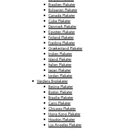
Brasilien Plakater
Bulgarien Plakater
Canada Plakater
Cuba Plakater
Danmark Plakater
Egypten Plakater
Finland Plakater
Frankrig Plakater
Grækenland Plakater
Indien Plakater
Island Plakater
Italien Plakater
Japan Plakater
Jordan Plakater
Verdens Byplakater
Beijing Plakater
Boston Plakater
Brasilia Plakater
Cairo Plakater
Chicago Plakater
Hong Kong Plakater
Houston Plakater
Los Angeles Plakater