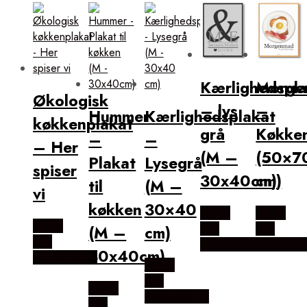
popularitet
Kærlighedspla
Morge
Økologisk
– lys
–
Hummer
Kærlighedsplakat
køkkenplakat
grå
Køkken
–
–
– Her
(M –
(50×7
Plakat
Lysegrå
spiser
30x40cm)
cm)
til
(M –
vi
køkken
30×40
Købes
Købes
Købes
Hos
Hos
(M –
cm)
Hos
Plakatdyr.dk
Plakatdyr
30x40cm)
Plakatdyr.dk
Købes
Hos
Købes
Plakatdyr.dk
Hos