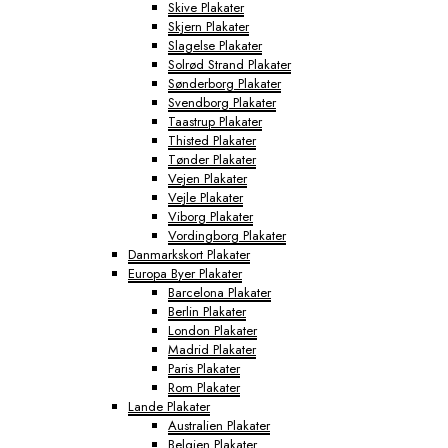
Skive Plakater
Skjern Plakater
Slagelse Plakater
Solrød Strand Plakater
Sønderborg Plakater
Svendborg Plakater
Taastrup Plakater
Thisted Plakater
Tønder Plakater
Vejen Plakater
Vejle Plakater
Viborg Plakater
Vordingborg Plakater
Danmarkskort Plakater
Europa Byer Plakater
Barcelona Plakater
Berlin Plakater
London Plakater
Madrid Plakater
Paris Plakater
Rom Plakater
Lande Plakater
Australien Plakater
Belgien Plakater