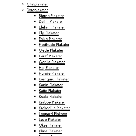
Citatplakater
Dyreplakater
Bjørne Plakater
Delfin Plakater
Elefant Plakater
Elg Plakater
Falke Plakater
Flodheste Plakater
Gede Plakater
Giraf Plakater
Gorilla Plakater
Haj Plakater
Hunde Plakater
Kænguru Plakater
Kanin Plakater
Katte Plakater
Koala Plakater
Krabbe Plakater
Krokodille Plakater
Leopard Plakater
Løve Plakater
Okse Plakater
Ørne Plakater