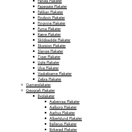
Panda Plakater
Papegøje Plakater
Pelikan Plakater
Pindsvin Plakater
Pingvine Plakater
Puma Plakater
Ræve Plakater
Skildpadde Plakater
Skorpion Plakater
Slange Plakater
Tiger Plakater
Ugle Plakater
Ulve Plakater
Vaskebjørne Plakater
Zebra Plakater
Gamerplakater
Geografi Plakater
Byplakater
Aabenraa Plakater
Aalborg Plakater
Aarhus Plakater
Albertslund Plakater
Ballerup Plakater
Birkerød Plakater