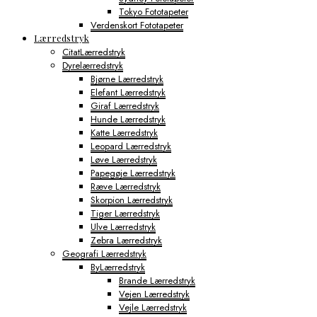
Tokyo Fototapeter
Verdenskort Fototapeter
Lærredstryk
CitatLærredstryk
Dyrelærredstryk
Bjørne Lærredstryk
Elefant Lærredstryk
Giraf Lærredstryk
Hunde Lærredstryk
Katte Lærredstryk
Leopard Lærredstryk
Løve Lærredstryk
Papegøje Lærredstryk
Ræve Lærredstryk
Skorpion Lærredstryk
Tiger Lærredstryk
Ulve Lærredstryk
Zebra Lærredstryk
Geografi Lærredstryk
ByLærredstryk
Brande Lærredstryk
Vejen Lærredstryk
Vejle Lærredstryk