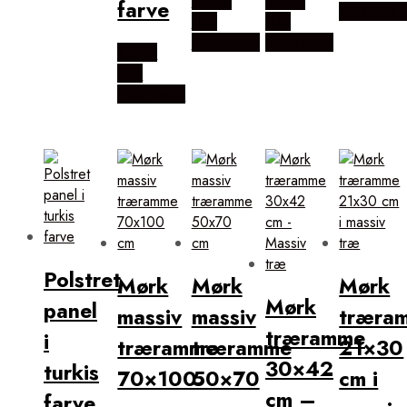
Købes
Købes
farve
Smartwal
Hos
Hos
Smartwall
Smartwall
Købes
Hos
Smartwall
Polstret
Mørk
Mørk
Mørk
Mørk
panel
massiv
massiv
træra
træramme
i
træramme
træramme
21×30
30×42
turkis
70×100
50×70
cm i
cm –
farve