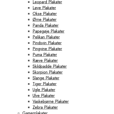
Leopard Plakater
Løve Plakater
Okse Plakater
Ørne Plakater
Panda Plakater
Papegøje Plakater
Pelikan Plakater
Pindsvin Plakater
Pingvine Plakater
Puma Plakater
Ræve Plakater
Skildpadde Plakater
Skorpion Plakater
Slange Plakater
Tiger Plakater
Ugle Plakater
Ulve Plakater
Vaskebjørne Plakater
Zebra Plakater
Gamerplakater