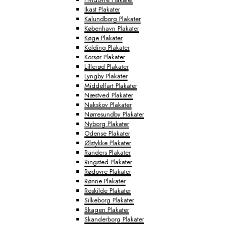
Ikast Plakater
Kalundborg Plakater
København Plakater
Køge Plakater
Kolding Plakater
Korsør Plakater
Lillerød Plakater
Lyngby Plakater
Middelfart Plakater
Næstved Plakater
Nakskov Plakater
Nørresundby Plakater
Nyborg Plakater
Odense Plakater
Ølstykke Plakater
Randers Plakater
Ringsted Plakater
Rødovre Plakater
Rønne Plakater
Roskilde Plakater
Silkeborg Plakater
Skagen Plakater
Skanderborg Plakater