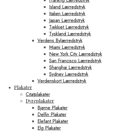
Frankrig Lærredstryk
Island Lærredstryk
Italien Lærredstryk
Japan Lærredstryk
Tjekkiet Lærredstryk
Tyskland Lærredstryk
Verdens Bylærredstryk
Miami Lærredstryk
New York City Lærredstryk
San Francisco Lærredstryk
Shanghai Lærredstryk
Sydney Lærredstryk
Verdenskort Lærredstryk
Plakater
Citatplakater
Dyreplakater
Bjørne Plakater
Delfin Plakater
Elefant Plakater
Elg Plakater