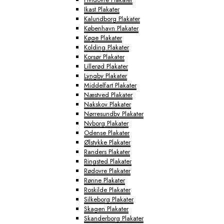
Ikast Plakater
Kalundborg Plakater
København Plakater
Køge Plakater
Kolding Plakater
Korsør Plakater
Lillerød Plakater
Lyngby Plakater
Middelfart Plakater
Næstved Plakater
Nakskov Plakater
Nørresundby Plakater
Nyborg Plakater
Odense Plakater
Ølstykke Plakater
Randers Plakater
Ringsted Plakater
Rødovre Plakater
Rønne Plakater
Roskilde Plakater
Silkeborg Plakater
Skagen Plakater
Skanderborg Plakater