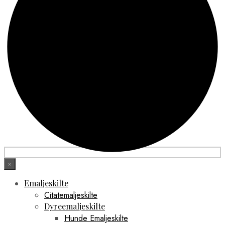
×
Emaljeskilte
Citatemaljeskilte
Dyreemaljeskilte
Hunde Emaljeskilte