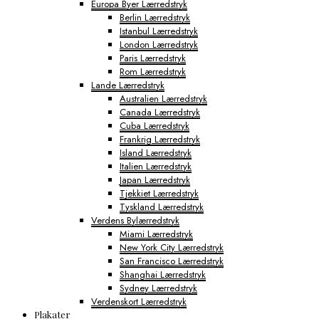
Europa Byer Lærredstryk
Berlin Lærredstryk
Istanbul Lærredstryk
London Lærredstryk
Paris Lærredstryk
Rom Lærredstryk
Lande Lærredstryk
Australien Lærredstryk
Canada Lærredstryk
Cuba Lærredstryk
Frankrig Lærredstryk
Island Lærredstryk
Italien Lærredstryk
Japan Lærredstryk
Tjekkiet Lærredstryk
Tyskland Lærredstryk
Verdens Bylærredstryk
Miami Lærredstryk
New York City Lærredstryk
San Francisco Lærredstryk
Shanghai Lærredstryk
Sydney Lærredstryk
Verdenskort Lærredstryk
Plakater