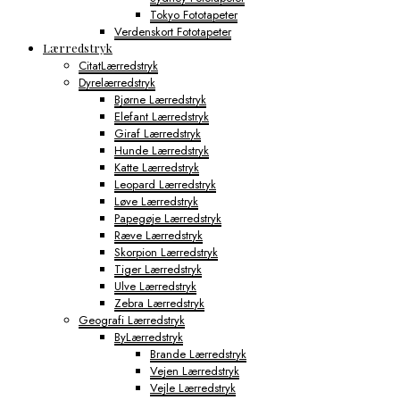
Tokyo Fototapeter
Verdenskort Fototapeter
Lærredstryk
CitatLærredstryk
Dyrelærredstryk
Bjørne Lærredstryk
Elefant Lærredstryk
Giraf Lærredstryk
Hunde Lærredstryk
Katte Lærredstryk
Leopard Lærredstryk
Løve Lærredstryk
Papegøje Lærredstryk
Ræve Lærredstryk
Skorpion Lærredstryk
Tiger Lærredstryk
Ulve Lærredstryk
Zebra Lærredstryk
Geografi Lærredstryk
ByLærredstryk
Brande Lærredstryk
Vejen Lærredstryk
Vejle Lærredstryk