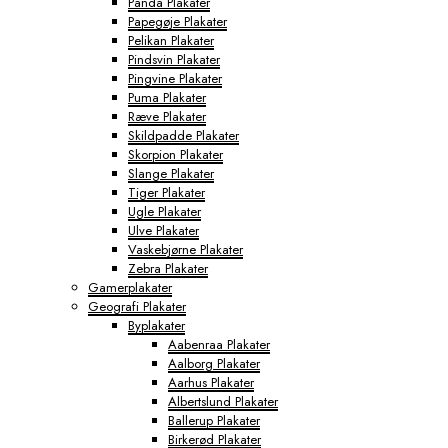
Panda Plakater
Papegøje Plakater
Pelikan Plakater
Pindsvin Plakater
Pingvine Plakater
Puma Plakater
Ræve Plakater
Skildpadde Plakater
Skorpion Plakater
Slange Plakater
Tiger Plakater
Ugle Plakater
Ulve Plakater
Vaskebjørne Plakater
Zebra Plakater
Gamerplakater
Geografi Plakater
Byplakater
Aabenraa Plakater
Aalborg Plakater
Aarhus Plakater
Albertslund Plakater
Ballerup Plakater
Birkerød Plakater