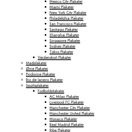
Mexico City Plakater
Miami Plakater
New York City Plakater
Philadelphia Plakater
San Francisco Plakater
Santiago Plakater
Shanghai Plakater
Singapore Plakater
Sydney Plakater
Tokyo Plakater
Verdenskort Plakater
Madplakater
Ørne Plakater
Pindsvine Plakater
Rio de Janeiro Plakater
Sportsplakater
Fodboldplakater
AC Milan Plakater
Liverpool FC Plakater
Manchester City Plakater
Manchester United Plakater
Monaco Plakater
Real Madrid Plakater
Ribe Plakater