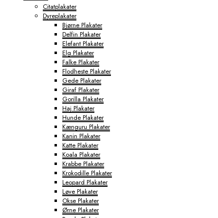
Citatplakater
Dyreplakater
Bjørne Plakater
Delfin Plakater
Elefant Plakater
Elg Plakater
Falke Plakater
Flodheste Plakater
Gede Plakater
Giraf Plakater
Gorilla Plakater
Haj Plakater
Hunde Plakater
Kænguru Plakater
Kanin Plakater
Katte Plakater
Koala Plakater
Krabbe Plakater
Krokodille Plakater
Leopard Plakater
Løve Plakater
Okse Plakater
Ørne Plakater