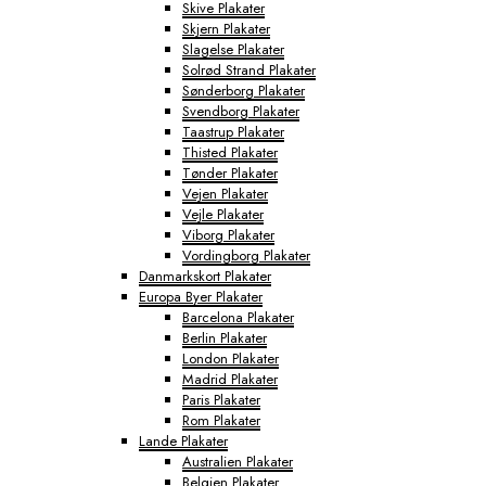
Skive Plakater
Skjern Plakater
Slagelse Plakater
Solrød Strand Plakater
Sønderborg Plakater
Svendborg Plakater
Taastrup Plakater
Thisted Plakater
Tønder Plakater
Vejen Plakater
Vejle Plakater
Viborg Plakater
Vordingborg Plakater
Danmarkskort Plakater
Europa Byer Plakater
Barcelona Plakater
Berlin Plakater
London Plakater
Madrid Plakater
Paris Plakater
Rom Plakater
Lande Plakater
Australien Plakater
Belgien Plakater