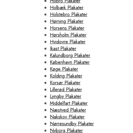
Hobro Plakater
Holbæk Plakater
Holstebro Plakater
Hørning Plakater
Horsens Plakater
Hørsholm Plakater
Hvidovre Plakater
Ikast Plakater
Kalundborg Plakater
København Plakater
Køge Plakater
Kolding Plakater
Korsør Plakater
Lillerød Plakater
Lyngby Plakater
Middelfart Plakater
Næstved Plakater
Nakskov Plakater
Nørresundby Plakater
Nyborg Plakater