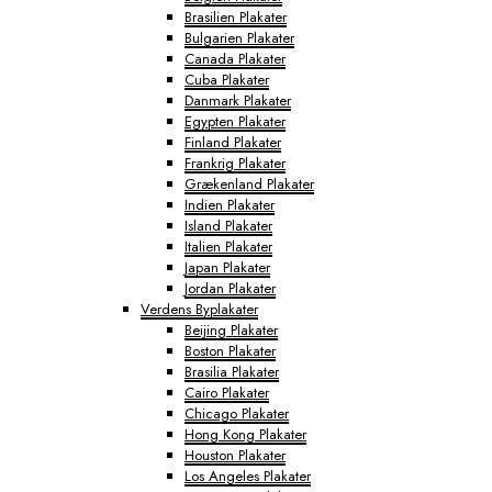
Brasilien Plakater
Bulgarien Plakater
Canada Plakater
Cuba Plakater
Danmark Plakater
Egypten Plakater
Finland Plakater
Frankrig Plakater
Grækenland Plakater
Indien Plakater
Island Plakater
Italien Plakater
Japan Plakater
Jordan Plakater
Verdens Byplakater
Beijing Plakater
Boston Plakater
Brasilia Plakater
Cairo Plakater
Chicago Plakater
Hong Kong Plakater
Houston Plakater
Los Angeles Plakater