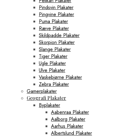
Pelikan Plakater
Pindsvin Plakater
Pingvine Plakater
Puma Plakater
Ræve Plakater
Skildpadde Plakater
Skorpion Plakater
Slange Plakater
Tiger Plakater
Ugle Plakater
Ulve Plakater
Vaskebjørne Plakater
Zebra Plakater
Gamerplakater
Geografi Plakater
Byplakater
Aabenraa Plakater
Aalborg Plakater
Aarhus Plakater
Albertslund Plakater