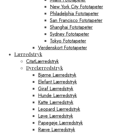
New York City Fototapeter
Philadelphia Fototapeter
San Francisco Fototapeter
Shanghai Fototapeter
Sydney Fototapeter
Tokyo Fototapeter
Verdenskort Fototapeter
Lærredstryk
CitatLærredstryk
Dyrelærredstryk
Bjørne Lærredstryk
Elefant Lærredstryk
Giraf Lærredstryk
Hunde Lærredstryk
Katte Lærredstryk
Leopard Lærredstryk
Løve Lærredstryk
Papegøje Lærredstryk
Ræve Lærredstryk