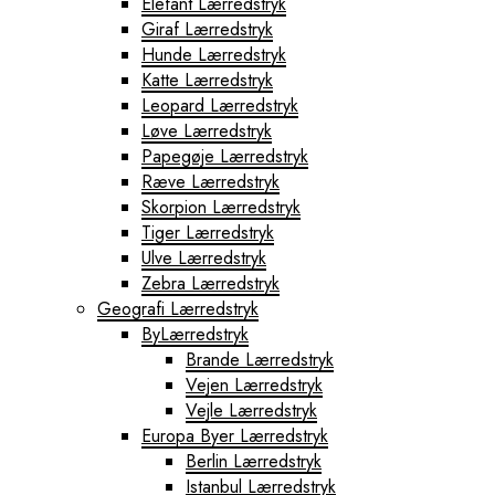
Elefant Lærredstryk
Giraf Lærredstryk
Hunde Lærredstryk
Katte Lærredstryk
Leopard Lærredstryk
Løve Lærredstryk
Papegøje Lærredstryk
Ræve Lærredstryk
Skorpion Lærredstryk
Tiger Lærredstryk
Ulve Lærredstryk
Zebra Lærredstryk
Geografi Lærredstryk
ByLærredstryk
Brande Lærredstryk
Vejen Lærredstryk
Vejle Lærredstryk
Europa Byer Lærredstryk
Berlin Lærredstryk
Istanbul Lærredstryk