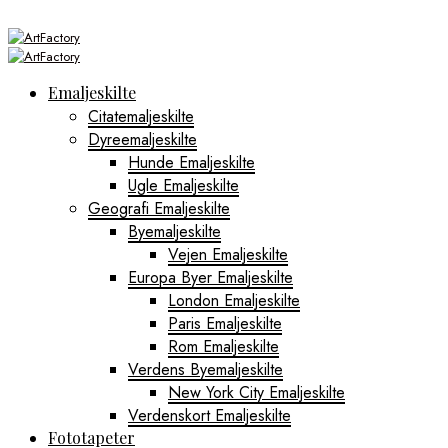
Emaljeskilte
Citatemaljeskilte
Dyreemaljeskilte
Hunde Emaljeskilte
Ugle Emaljeskilte
Geografi Emaljeskilte
Byemaljeskilte
Vejen Emaljeskilte
Europa Byer Emaljeskilte
London Emaljeskilte
Paris Emaljeskilte
Rom Emaljeskilte
Verdens Byemaljeskilte
New York City Emaljeskilte
Verdenskort Emaljeskilte
Fototapeter