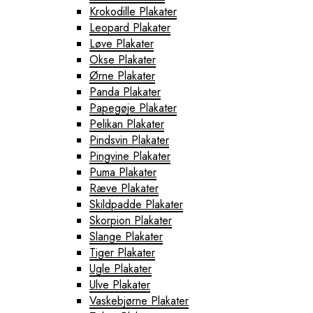
Krokodille Plakater
Leopard Plakater
Løve Plakater
Okse Plakater
Ørne Plakater
Panda Plakater
Papegøje Plakater
Pelikan Plakater
Pindsvin Plakater
Pingvine Plakater
Puma Plakater
Ræve Plakater
Skildpadde Plakater
Skorpion Plakater
Slange Plakater
Tiger Plakater
Ugle Plakater
Ulve Plakater
Vaskebjørne Plakater