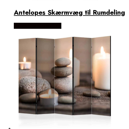
Antelopes Skærmvæg til Rumdeling
Købes Hos NiceWall.dk