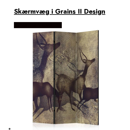
Skærmvæg i Grains II Design
Købes Hos NiceWall.dk