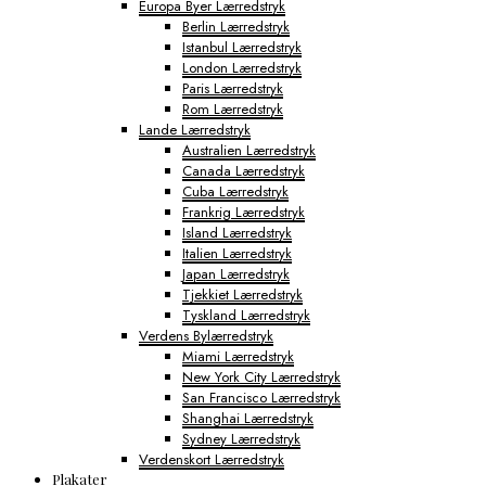
Europa Byer Lærredstryk
Berlin Lærredstryk
Istanbul Lærredstryk
London Lærredstryk
Paris Lærredstryk
Rom Lærredstryk
Lande Lærredstryk
Australien Lærredstryk
Canada Lærredstryk
Cuba Lærredstryk
Frankrig Lærredstryk
Island Lærredstryk
Italien Lærredstryk
Japan Lærredstryk
Tjekkiet Lærredstryk
Tyskland Lærredstryk
Verdens Bylærredstryk
Miami Lærredstryk
New York City Lærredstryk
San Francisco Lærredstryk
Shanghai Lærredstryk
Sydney Lærredstryk
Verdenskort Lærredstryk
Plakater