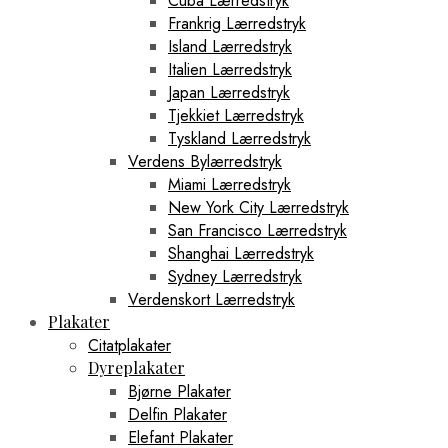
Cuba Lærredstryk
Frankrig Lærredstryk
Island Lærredstryk
Italien Lærredstryk
Japan Lærredstryk
Tjekkiet Lærredstryk
Tyskland Lærredstryk
Verdens Bylærredstryk
Miami Lærredstryk
New York City Lærredstryk
San Francisco Lærredstryk
Shanghai Lærredstryk
Sydney Lærredstryk
Verdenskort Lærredstryk
Plakater
Citatplakater
Dyreplakater
Bjørne Plakater
Delfin Plakater
Elefant Plakater