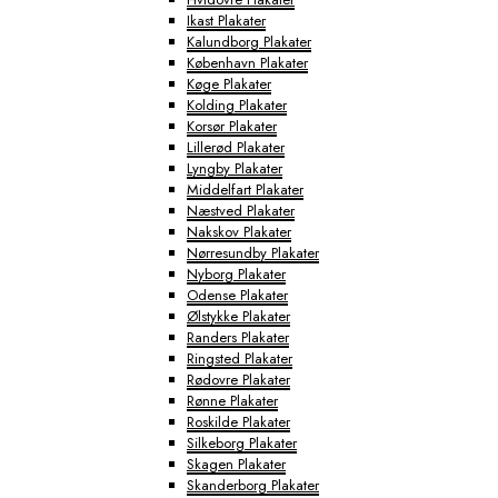
Ikast Plakater
Kalundborg Plakater
København Plakater
Køge Plakater
Kolding Plakater
Korsør Plakater
Lillerød Plakater
Lyngby Plakater
Middelfart Plakater
Næstved Plakater
Nakskov Plakater
Nørresundby Plakater
Nyborg Plakater
Odense Plakater
Ølstykke Plakater
Randers Plakater
Ringsted Plakater
Rødovre Plakater
Rønne Plakater
Roskilde Plakater
Silkeborg Plakater
Skagen Plakater
Skanderborg Plakater