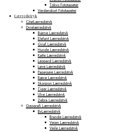
Tokyo Fototapeter
Verdenskort Fototapeter
Lærredstryk
CitatLærredstryk
Dyrelærredstryk
Bjørne Lærredstryk
Elefant Lærredstryk
Giraf Lærredstryk
Hunde Lærredstryk
Katte Lærredstryk
Leopard Lærredstryk
Løve Lærredstryk
Papegøje Lærredstryk
Ræve Lærredstryk
Skorpion Lærredstryk
Tiger Lærredstryk
Ulve Lærredstryk
Zebra Lærredstryk
Geografi Lærredstryk
ByLærredstryk
Brande Lærredstryk
Vejen Lærredstryk
Vejle Lærredstryk