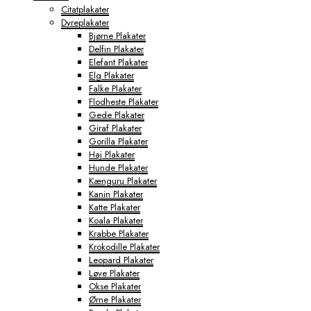
Citatplakater
Dyreplakater
Bjørne Plakater
Delfin Plakater
Elefant Plakater
Elg Plakater
Falke Plakater
Flodheste Plakater
Gede Plakater
Giraf Plakater
Gorilla Plakater
Haj Plakater
Hunde Plakater
Kænguru Plakater
Kanin Plakater
Katte Plakater
Koala Plakater
Krabbe Plakater
Krokodille Plakater
Leopard Plakater
Løve Plakater
Okse Plakater
Ørne Plakater