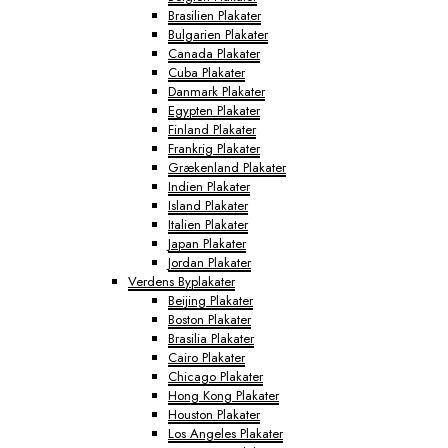
Brasilien Plakater
Bulgarien Plakater
Canada Plakater
Cuba Plakater
Danmark Plakater
Egypten Plakater
Finland Plakater
Frankrig Plakater
Grækenland Plakater
Indien Plakater
Island Plakater
Italien Plakater
Japan Plakater
Jordan Plakater
Verdens Byplakater
Beijing Plakater
Boston Plakater
Brasilia Plakater
Cairo Plakater
Chicago Plakater
Hong Kong Plakater
Houston Plakater
Los Angeles Plakater