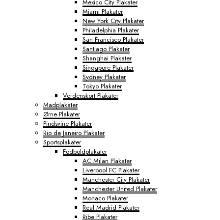
Mexico City Plakater
Miami Plakater
New York City Plakater
Philadelphia Plakater
San Francisco Plakater
Santiago Plakater
Shanghai Plakater
Singapore Plakater
Sydney Plakater
Tokyo Plakater
Verdenskort Plakater
Madplakater
Ørne Plakater
Pindsvine Plakater
Rio de Janeiro Plakater
Sportsplakater
Fodboldplakater
AC Milan Plakater
Liverpool FC Plakater
Manchester City Plakater
Manchester United Plakater
Monaco Plakater
Real Madrid Plakater
Ribe Plakater