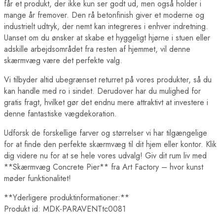
får et produkt, der ikke kun ser godt ud, men også holder i
mange år fremover. Den rå betonfinish giver et moderne og
industrielt udtryk, der nemt kan integreres i enhver indretning.
Uanset om du ønsker at skabe et hyggeligt hjørne i stuen eller
adskille arbejdsområdet fra resten af hjemmet, vil denne
skærmvæg være det perfekte valg.
Vi tilbyder altid ubegrænset returret på vores produkter, så du
kan handle med ro i sindet. Derudover har du mulighed for
gratis fragt, hvilket gør det endnu mere attraktivt at investere i
denne fantastiske vægdekoration.
Udforsk de forskellige farver og størrelser vi har tilgængelige
for at finde den perfekte skærmvæg til dit hjem eller kontor. Klik
dig videre nu for at se hele vores udvalg! Giv dit rum liv med
**Skærmvæg Concrete Pier** fra Art Factory – hvor kunst
møder funktionalitet!
**Yderligere produktinformationer:**
Produkt id: MDK-PARAVENTtc0081