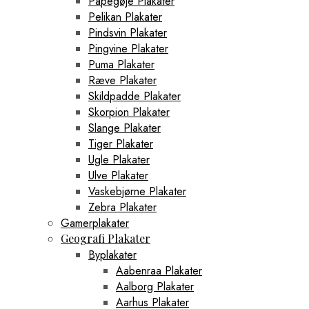
Papegøje Plakater
Pelikan Plakater
Pindsvin Plakater
Pingvine Plakater
Puma Plakater
Ræve Plakater
Skildpadde Plakater
Skorpion Plakater
Slange Plakater
Tiger Plakater
Ugle Plakater
Ulve Plakater
Vaskebjørne Plakater
Zebra Plakater
Gamerplakater
Geografi Plakater
Byplakater
Aabenraa Plakater
Aalborg Plakater
Aarhus Plakater