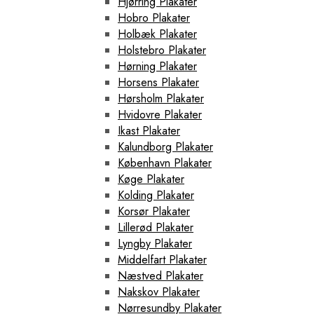
Hjørring Plakater
Hobro Plakater
Holbæk Plakater
Holstebro Plakater
Hørning Plakater
Horsens Plakater
Hørsholm Plakater
Hvidovre Plakater
Ikast Plakater
Kalundborg Plakater
København Plakater
Køge Plakater
Kolding Plakater
Korsør Plakater
Lillerød Plakater
Lyngby Plakater
Middelfart Plakater
Næstved Plakater
Nakskov Plakater
Nørresundby Plakater