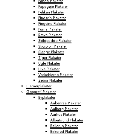
Panda Plakater
Papegøje Plakater
Pelikan Plakater
Pindsvin Plakater
Pingvine Plakater
Puma Plakater
Ræve Plakater
Skildpadde Plakater
Skorpion Plakater
Slange Plakater
Tiger Plakater
Ugle Plakater
Ulve Plakater
Vaskebjørne Plakater
Zebra Plakater
Gamerplakater
Geografi Plakater
Byplakater
Aabenraa Plakater
Aalborg Plakater
Aarhus Plakater
Albertslund Plakater
Ballerup Plakater
Birkerød Plakater