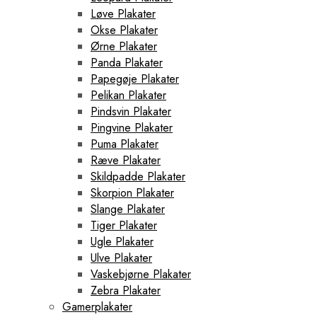
Løve Plakater
Okse Plakater
Ørne Plakater
Panda Plakater
Papegøje Plakater
Pelikan Plakater
Pindsvin Plakater
Pingvine Plakater
Puma Plakater
Ræve Plakater
Skildpadde Plakater
Skorpion Plakater
Slange Plakater
Tiger Plakater
Ugle Plakater
Ulve Plakater
Vaskebjørne Plakater
Zebra Plakater
Gamerplakater