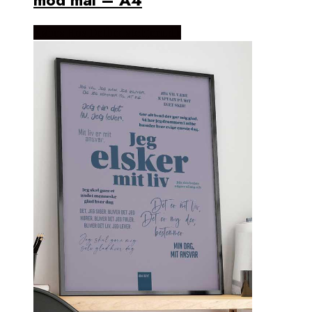
mod mål – A4
Købes Hos Detbedstehjem.dk