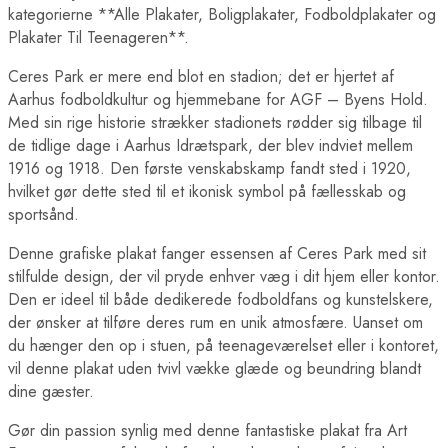
kategorierne **Alle Plakater, Boligplakater, Fodboldplakater og
Plakater Til Teenageren**.
Ceres Park er mere end blot en stadion; det er hjertet af
Aarhus fodboldkultur og hjemmebane for AGF – Byens Hold.
Med sin rige historie strækker stadionets rødder sig tilbage til
de tidlige dage i Aarhus Idrætspark, der blev indviet mellem
1916 og 1918. Den første venskabskamp fandt sted i 1920,
hvilket gør dette sted til et ikonisk symbol på fællesskab og
sportsånd.
Denne grafiske plakat fanger essensen af Ceres Park med sit
stilfulde design, der vil pryde enhver væg i dit hjem eller kontor.
Den er ideel til både dedikerede fodboldfans og kunstelskere,
der ønsker at tilføre deres rum en unik atmosfære. Uanset om
du hænger den op i stuen, på teenageværelset eller i kontoret,
vil denne plakat uden tvivl vække glæde og beundring blandt
dine gæster.
Gør din passion synlig med denne fantastiske plakat fra Art