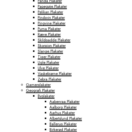
Panda Plakater
Papegøje Plakater
Pelikan Plakater
Pindsvin Plakater
Pingvine Plakater
Puma Plakater
Ræve Plakater
Skildpadde Plakater
Skorpion Plakater
Slange Plakater
Tiger Plakater
Ugle Plakater
Ulve Plakater
Vaskebjørne Plakater
Zebra Plakater
Gamerplakater
Geografi Plakater
Byplakater
Aabenraa Plakater
Aalborg Plakater
Aarhus Plakater
Albertslund Plakater
Ballerup Plakater
Birkerød Plakater