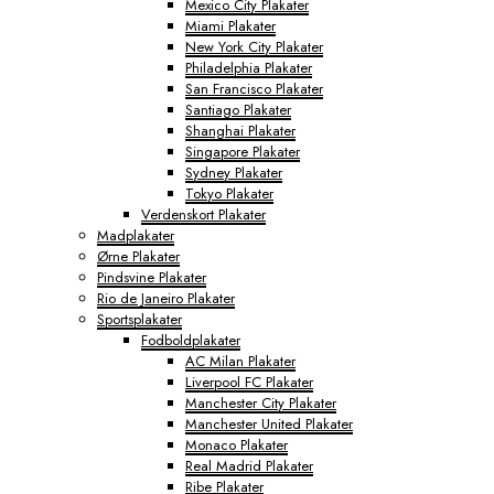
Mexico City Plakater
Miami Plakater
New York City Plakater
Philadelphia Plakater
San Francisco Plakater
Santiago Plakater
Shanghai Plakater
Singapore Plakater
Sydney Plakater
Tokyo Plakater
Verdenskort Plakater
Madplakater
Ørne Plakater
Pindsvine Plakater
Rio de Janeiro Plakater
Sportsplakater
Fodboldplakater
AC Milan Plakater
Liverpool FC Plakater
Manchester City Plakater
Manchester United Plakater
Monaco Plakater
Real Madrid Plakater
Ribe Plakater