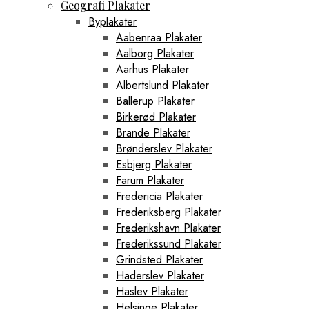
Geografi Plakater
Byplakater
Aabenraa Plakater
Aalborg Plakater
Aarhus Plakater
Albertslund Plakater
Ballerup Plakater
Birkerød Plakater
Brande Plakater
Brønderslev Plakater
Esbjerg Plakater
Farum Plakater
Fredericia Plakater
Frederiksberg Plakater
Frederikshavn Plakater
Frederikssund Plakater
Grindsted Plakater
Haderslev Plakater
Haslev Plakater
Helsinge Plakater