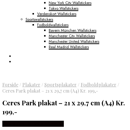
New York City Wallstickers
Tokyo Wallstickers
Verdenskort Wallstickers
Sportswallstickers
Fodboldwallstickers
Bayern München Wallstickers
Manchester City Wallstickers
Manchester United Wallstickers
Real Madrid Wallstickers
Forside
/
Plakater
/
Sportsplakater
/
Fodboldplakater
/
Ceres Park plakat – 21 x 29,7 cm (A4) Kr. 199,-
Ceres Park plakat – 21 x 29,7 cm (A4) Kr.
199,-
Købes Hos Detbedstehjem.dk