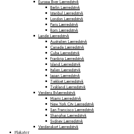
Europa Byer Lærredstryk
Berlin Lærredstryk
Istanbul Lærredstryk
London Lærredstryk
Paris Lærredstryk
Rom Lærredstryk
Lande Lærredstryk
Australien Lærredstryk
Canada Lærredstryk
Cuba Lærredstryk
Frankrig Lærredstryk
Island Lærredstryk
Italien Lærredstryk
Japan Lærredstryk
Tjekkiet Lærredstryk
Tyskland Lærredstryk
Verdens Bylærredstryk
Miami Lærredstryk
New York City Lærredstryk
San Francisco Lærredstryk
Shanghai Lærredstryk
Sydney Lærredstryk
Verdenskort Lærredstryk
Plakater