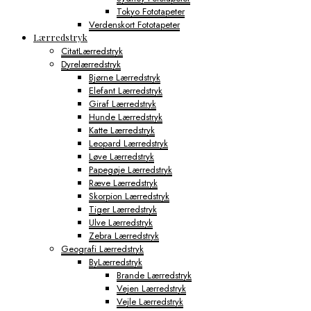
Tokyo Fototapeter
Verdenskort Fototapeter
Lærredstryk
CitatLærredstryk
Dyrelærredstryk
Bjørne Lærredstryk
Elefant Lærredstryk
Giraf Lærredstryk
Hunde Lærredstryk
Katte Lærredstryk
Leopard Lærredstryk
Løve Lærredstryk
Papegøje Lærredstryk
Ræve Lærredstryk
Skorpion Lærredstryk
Tiger Lærredstryk
Ulve Lærredstryk
Zebra Lærredstryk
Geografi Lærredstryk
ByLærredstryk
Brande Lærredstryk
Vejen Lærredstryk
Vejle Lærredstryk