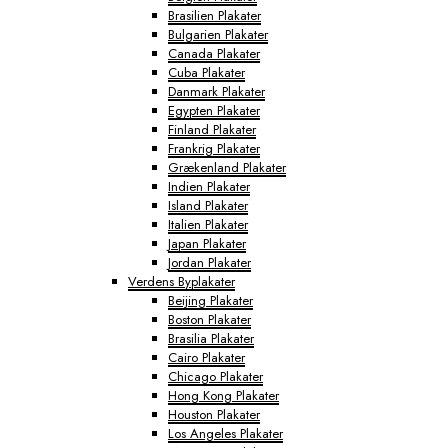
Brasilien Plakater
Bulgarien Plakater
Canada Plakater
Cuba Plakater
Danmark Plakater
Egypten Plakater
Finland Plakater
Frankrig Plakater
Grækenland Plakater
Indien Plakater
Island Plakater
Italien Plakater
Japan Plakater
Jordan Plakater
Verdens Byplakater
Beijing Plakater
Boston Plakater
Brasilia Plakater
Cairo Plakater
Chicago Plakater
Hong Kong Plakater
Houston Plakater
Los Angeles Plakater