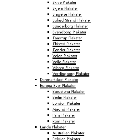
Skive Plakater
Skjern Plakater
Slagelse Plakater
Solrød Strand Plakater
Sønderborg Plakater
Svendborg Plakater
Taastrup Plakater
Thisted Plakater
Tønder Plakater
Vejen Plakater
Vejle Plakater
Viborg Plakater
Vordingborg Plakater
Danmarkskort Plakater
Europa Byer Plakater
Barcelona Plakater
Berlin Plakater
London Plakater
Madrid Plakater
Paris Plakater
Rom Plakater
Lande Plakater
Australien Plakater
Belgien Plakater