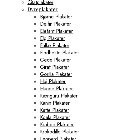
Citatplakater
Dyreplakater
Bjørne Plakater
Delfin Plakater
Elefant Plakater
Elg Plakater
Falke Plakater
Flodheste Plakater
Gede Plakater
Giraf Plakater
Gorilla Plakater
Haj Plakater
Hunde Plakater
Kænguru Plakater
Kanin Plakater
Katte Plakater
Koala Plakater
Krabbe Plakater
Krokodille Plakater
Leopard Plakater