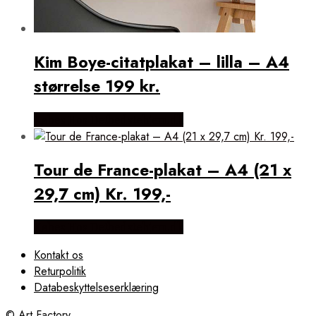
Kim Boye-citatplakat – lilla – A4
størrelse 199 kr.
Købes Hos Detbedstehjem.dk
Tour de France-plakat – A4 (21 x
29,7 cm) Kr. 199,-
Købes Hos Detbedstehjem.dk
Kontakt os
Returpolitik
Databeskyttelseserklæring
© Art Factory