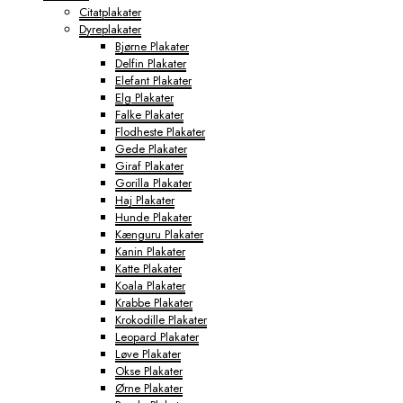
Citatplakater
Dyreplakater
Bjørne Plakater
Delfin Plakater
Elefant Plakater
Elg Plakater
Falke Plakater
Flodheste Plakater
Gede Plakater
Giraf Plakater
Gorilla Plakater
Haj Plakater
Hunde Plakater
Kænguru Plakater
Kanin Plakater
Katte Plakater
Koala Plakater
Krabbe Plakater
Krokodille Plakater
Leopard Plakater
Løve Plakater
Okse Plakater
Ørne Plakater