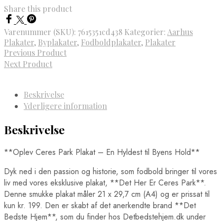
Share this product
Varenummer (SKU):
7615351cd438
Kategorier:
Aarhus
Plakater
,
Byplakater
,
Fodboldplakater
,
Plakater
Previous Product
Next Product
Beskrivelse
Yderligere information
Beskrivelse
**Oplev Ceres Park Plakat – En Hyldest til Byens Hold**
Dyk ned i den passion og historie, som fodbold bringer til vores
liv med vores eksklusive plakat, **Det Her Er Ceres Park**.
Denne smukke plakat måler 21 x 29,7 cm (A4) og er prissat til
kun kr. 199. Den er skabt af det anerkendte brand **Det
Bedste Hjem**, som du finder hos Detbedstehjem.dk under