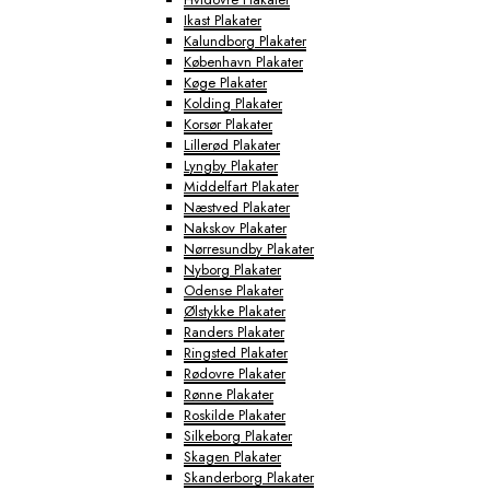
Ikast Plakater
Kalundborg Plakater
København Plakater
Køge Plakater
Kolding Plakater
Korsør Plakater
Lillerød Plakater
Lyngby Plakater
Middelfart Plakater
Næstved Plakater
Nakskov Plakater
Nørresundby Plakater
Nyborg Plakater
Odense Plakater
Ølstykke Plakater
Randers Plakater
Ringsted Plakater
Rødovre Plakater
Rønne Plakater
Roskilde Plakater
Silkeborg Plakater
Skagen Plakater
Skanderborg Plakater