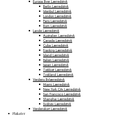
Europa Byer Lærredstryk
Berlin Lærredstryk
Istanbul Lærredstryk
London Lærredstryk
Paris Lærredstryk
Rom Lærredstryk
Lande Lærredstryk
Australien Lærredstryk
Canada Lærredstryk
Cuba Lærredstryk
Frankrig Lærredstryk
Island Lærredstryk
Italien Lærredstryk
Japan Lærredstryk
Tjekkiet Lærredstryk
Tyskland Lærredstryk
Verdens Bylærredstryk
Miami Lærredstryk
New York City Lærredstryk
San Francisco Lærredstryk
Shanghai Lærredstryk
Sydney Lærredstryk
Verdenskort Lærredstryk
Plakater