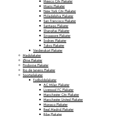
Mexico City Plakater
Miami Plakater
New York City Plakater
Philadelphia Plakater
San Francisco Plakater
Santiago Plakater
Shanghai Plakater
Singapore Plakater
Sydney Plakater
Tokyo Plakater
Verdenskort Plakater
Madplakater
Ørne Plakater
Pindsvine Plakater
Rio de Janeiro Plakater
Sportsplakater
Fodboldplakater
AC Milan Plakater
Liverpool FC Plakater
Manchester City Plakater
Manchester United Plakater
Monaco Plakater
Real Madrid Plakater
Ribe Plakater