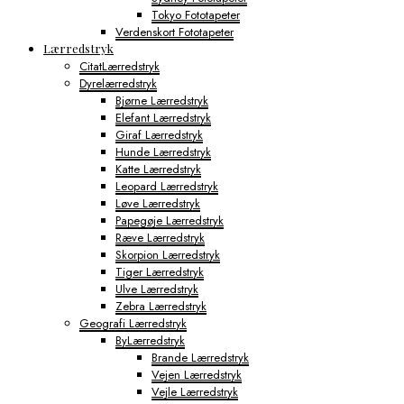
Tokyo Fototapeter
Verdenskort Fototapeter
Lærredstryk
CitatLærredstryk
Dyrelærredstryk
Bjørne Lærredstryk
Elefant Lærredstryk
Giraf Lærredstryk
Hunde Lærredstryk
Katte Lærredstryk
Leopard Lærredstryk
Løve Lærredstryk
Papegøje Lærredstryk
Ræve Lærredstryk
Skorpion Lærredstryk
Tiger Lærredstryk
Ulve Lærredstryk
Zebra Lærredstryk
Geografi Lærredstryk
ByLærredstryk
Brande Lærredstryk
Vejen Lærredstryk
Vejle Lærredstryk