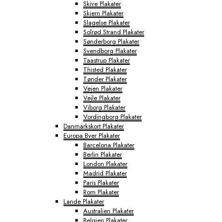
Skive Plakater
Skjern Plakater
Slagelse Plakater
Solrød Strand Plakater
Sønderborg Plakater
Svendborg Plakater
Taastrup Plakater
Thisted Plakater
Tønder Plakater
Vejen Plakater
Vejle Plakater
Viborg Plakater
Vordingborg Plakater
Danmarkskort Plakater
Europa Byer Plakater
Barcelona Plakater
Berlin Plakater
London Plakater
Madrid Plakater
Paris Plakater
Rom Plakater
Lande Plakater
Australien Plakater
Belgien Plakater