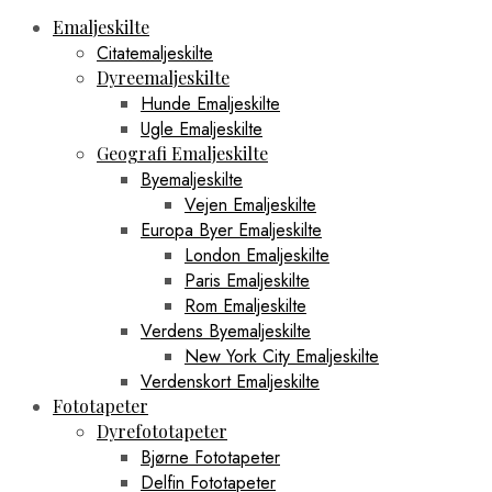
Emaljeskilte
Citatemaljeskilte
Dyreemaljeskilte
Hunde Emaljeskilte
Ugle Emaljeskilte
Geografi Emaljeskilte
Byemaljeskilte
Vejen Emaljeskilte
Europa Byer Emaljeskilte
London Emaljeskilte
Paris Emaljeskilte
Rom Emaljeskilte
Verdens Byemaljeskilte
New York City Emaljeskilte
Verdenskort Emaljeskilte
Fototapeter
Dyrefototapeter
Bjørne Fototapeter
Delfin Fototapeter