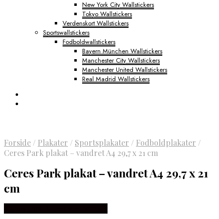
New York City Wallstickers
Tokyo Wallstickers
Verdenskort Wallstickers
Sportswallstickers
Fodboldwallstickers
Bayern München Wallstickers
Manchester City Wallstickers
Manchester United Wallstickers
Real Madrid Wallstickers
Forside
/
Plakater
/
Sportsplakater
/
Fodboldplakater
/
Ceres Park plakat – vandret A4 29,7 x 21 cm
Ceres Park plakat – vandret A4 29,7 x 21
cm
Købes Hos Detbedstehjem.dk