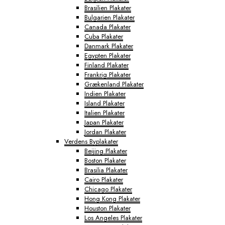
Brasilien Plakater
Bulgarien Plakater
Canada Plakater
Cuba Plakater
Danmark Plakater
Egypten Plakater
Finland Plakater
Frankrig Plakater
Grækenland Plakater
Indien Plakater
Island Plakater
Italien Plakater
Japan Plakater
Jordan Plakater
Verdens Byplakater
Beijing Plakater
Boston Plakater
Brasilia Plakater
Cairo Plakater
Chicago Plakater
Hong Kong Plakater
Houston Plakater
Los Angeles Plakater