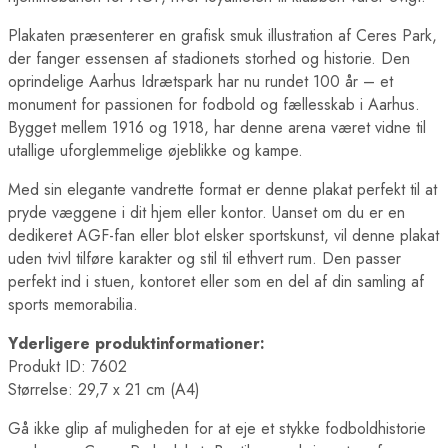
Plakaten præsenterer en grafisk smuk illustration af Ceres Park,
der fanger essensen af stadionets storhed og historie. Den
oprindelige Aarhus Idrætspark har nu rundet 100 år – et
monument for passionen for fodbold og fællesskab i Aarhus.
Bygget mellem 1916 og 1918, har denne arena været vidne til
utallige uforglemmelige øjeblikke og kampe.
Med sin elegante vandrette format er denne plakat perfekt til at
pryde væggene i dit hjem eller kontor. Uanset om du er en
dedikeret AGF-fan eller blot elsker sportskunst, vil denne plakat
uden tvivl tilføre karakter og stil til ethvert rum. Den passer
perfekt ind i stuen, kontoret eller som en del af din samling af
sports memorabilia.
Yderligere produktinformationer:
Produkt ID: 7602
Størrelse: 29,7 x 21 cm (A4)
Gå ikke glip af muligheden for at eje et stykke fodboldhistorie