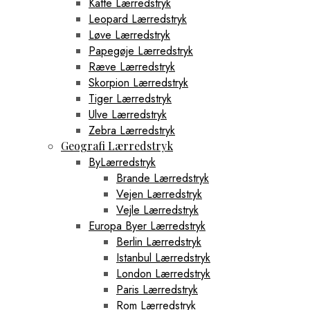
Katte Lærredstryk
Leopard Lærredstryk
Løve Lærredstryk
Papegøje Lærredstryk
Ræve Lærredstryk
Skorpion Lærredstryk
Tiger Lærredstryk
Ulve Lærredstryk
Zebra Lærredstryk
Geografi Lærredstryk
ByLærredstryk
Brande Lærredstryk
Vejen Lærredstryk
Vejle Lærredstryk
Europa Byer Lærredstryk
Berlin Lærredstryk
Istanbul Lærredstryk
London Lærredstryk
Paris Lærredstryk
Rom Lærredstryk