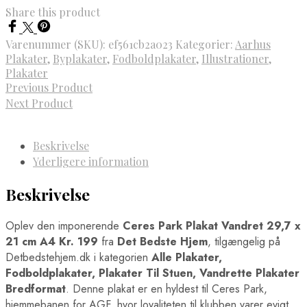
Share this product
Varenummer (SKU):
ef561cb2a023
Kategorier:
Aarhus
Plakater
,
Byplakater
,
Fodboldplakater
,
Illustrationer
,
Plakater
Previous Product
Next Product
Beskrivelse
Yderligere information
Beskrivelse
Oplev den imponerende
Ceres Park Plakat Vandret 29,7 x
21 cm A4 Kr. 199
fra
Det Bedste Hjem
, tilgængelig på
Detbedstehjem.dk i kategorien
Alle Plakater,
Fodboldplakater, Plakater Til Stuen, Vandrette Plakater
Bredformat
. Denne plakat er en hyldest til Ceres Park,
hjemmebanen for AGF, hvor loyaliteten til klubben varer evigt.