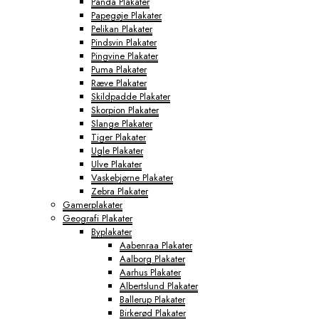
Panda Plakater
Papegøje Plakater
Pelikan Plakater
Pindsvin Plakater
Pingvine Plakater
Puma Plakater
Ræve Plakater
Skildpadde Plakater
Skorpion Plakater
Slange Plakater
Tiger Plakater
Ugle Plakater
Ulve Plakater
Vaskebjørne Plakater
Zebra Plakater
Gamerplakater
Geografi Plakater
Byplakater
Aabenraa Plakater
Aalborg Plakater
Aarhus Plakater
Albertslund Plakater
Ballerup Plakater
Birkerød Plakater