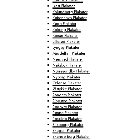
Ikast Plakater
Kalundborg Plakater
København Plakater
Køge Plakater
Kolding Plakater
Korsør Plakater
Lillerød Plakater
Lyngby Plakater
Middelfart Plakater
Næstved Plakater
Nakskov Plakater
Nørresundby Plakater
Nyborg Plakater
Odense Plakater
Ølstykke Plakater
Randers Plakater
Ringsted Plakater
Rødovre Plakater
Rønne Plakater
Roskilde Plakater
Silkeborg Plakater
Skagen Plakater
Skanderborg Plakater