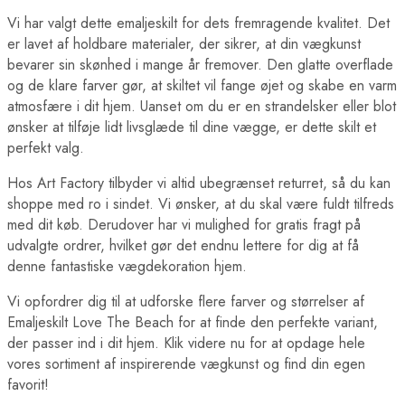
Berlin Plakater
London Plakater
Vi har valgt dette emaljeskilt for dets fremragende kvalitet. Det
Madrid Plakater
er lavet af holdbare materialer, der sikrer, at din vægkunst
Paris Plakater
bevarer sin skønhed i mange år fremover. Den glatte overflade
Rom Plakater
og de klare farver gør, at skiltet vil fange øjet og skabe en varm
Lande Plakater
atmosfære i dit hjem. Uanset om du er en strandelsker eller blot
Australien Plakater
Belgien Plakater
ønsker at tilføje lidt livsglæde til dine vægge, er dette skilt et
Brasilien Plakater
perfekt valg.
Bulgarien Plakater
Canada Plakater
Hos Art Factory tilbyder vi altid ubegrænset returret, så du kan
Cuba Plakater
shoppe med ro i sindet. Vi ønsker, at du skal være fuldt tilfreds
Danmark Plakater
med dit køb. Derudover har vi mulighed for gratis fragt på
Egypten Plakater
udvalgte ordrer, hvilket gør det endnu lettere for dig at få
Finland Plakater
Frankrig Plakater
denne fantastiske vægdekoration hjem.
Grækenland Plakater
Indien Plakater
Vi opfordrer dig til at udforske flere farver og størrelser af
Island Plakater
Emaljeskilt Love The Beach for at finde den perfekte variant,
Italien Plakater
der passer ind i dit hjem. Klik videre nu for at opdage hele
Japan Plakater
vores sortiment af inspirerende vægkunst og find din egen
Jordan Plakater
Verdens Byplakater
favorit!
Beijing Plakater