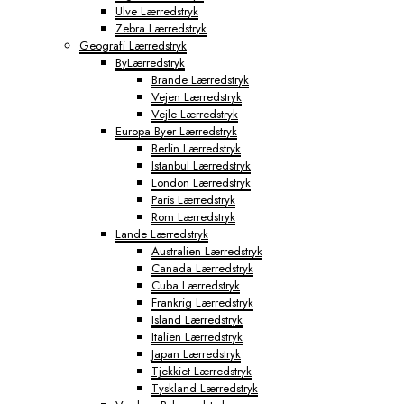
Ulve Lærredstryk
Tokyo Fototapeter
Zebra Lærredstryk
Verdenskort Fototapeter
Geografi Lærredstryk
ByLærredstryk
Brande Lærredstryk
Vejen Lærredstryk
Vejle Lærredstryk
Europa Byer Lærredstryk
Berlin Lærredstryk
Istanbul Lærredstryk
London Lærredstryk
Paris Lærredstryk
Rom Lærredstryk
Lande Lærredstryk
Australien Lærredstryk
Canada Lærredstryk
Cuba Lærredstryk
Frankrig Lærredstryk
Island Lærredstryk
Italien Lærredstryk
Japan Lærredstryk
Tjekkiet Lærredstryk
Tyskland Lærredstryk