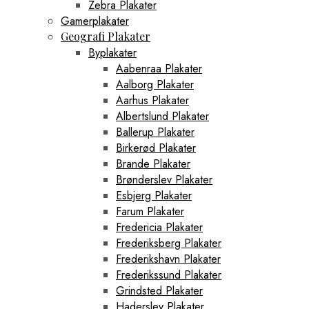
Zebra Plakater
Gamerplakater
Geografi Plakater
Byplakater
Aabenraa Plakater
Aalborg Plakater
Aarhus Plakater
Albertslund Plakater
Ballerup Plakater
Birkerød Plakater
Brande Plakater
Brønderslev Plakater
Esbjerg Plakater
Farum Plakater
Fredericia Plakater
Frederiksberg Plakater
Frederikshavn Plakater
Frederikssund Plakater
Grindsted Plakater
Haderslev Plakater