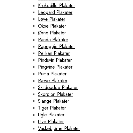
Krokodille Plakater
Leopard Plakater
Løve Plakater
Okse Plakater
Ørne Plakater
Panda Plakater
Papegøje Plakater
Pelikan Plakater
Pindsvin Plakater
Pingvine Plakater
Puma Plakater
Ræve Plakater
Skildpadde Plakater
Skorpion Plakater
Slange Plakater
Tiger Plakater
Ugle Plakater
Ulve Plakater
Vaskebjørne Plakater