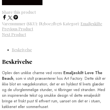
Købes Hos NiceWall.dk
Fodboldwallstickers
Ringsted Plakater
Bayern München Wallstickers
Rødovre Plakater
Manchester City Wallstickers
Share this product
Rønne Plakater
Manchester United Wallstickers
Roskilde Plakater
Real Madrid Wallstickers
Silkeborg Plakater
Varenummer (SKU):
f82b0e2fb376
Kategori:
Emaljeskilte
Skagen Plakater
Previous Product
Skanderborg Plakater
Next Product
Skive Plakater
Skjern Plakater
Slagelse Plakater
Beskrivelse
Solrød Strand Plakater
Sønderborg Plakater
Svendborg Plakater
Beskrivelse
Taastrup Plakater
Thisted Plakater
Oplev den unikke charme ved vores
Emaljeskilt Love The
Tønder Plakater
Beach
, som vi stolt præsenterer hos Art Factory. Dette skilt er
Vejen Plakater
Vejle Plakater
ikke blot en vægdekoration; det er en hyldest til livets glæder
Viborg Plakater
og de uforglemmelige stunder, vi tilbringer ved stranden. Med
Vordingborg Plakater
sin inspirerende tekst og smukke design vil dette emaljeskilt
Danmarkskort Plakater
bringe et friskt pust til ethvert rum, uanset om det er i stuen,
Europa Byer Plakater
køkkenet eller sommerhuset.
Barcelona Plakater