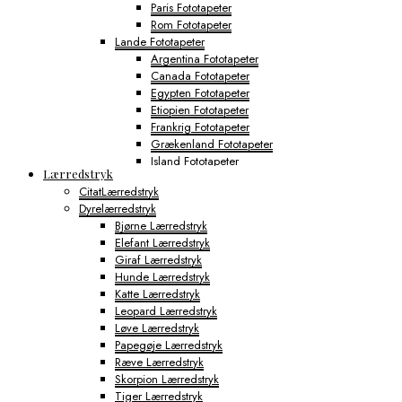
Paris Fototapeter
Rom Fototapeter
Lande Fototapeter
Argentina Fototapeter
Canada Fototapeter
Egypten Fototapeter
Etiopien Fototapeter
Frankrig Fototapeter
Grækenland Fototapeter
Island Fototapeter
Lærredstryk
Italien Fototapeter
CitatLærredstryk
Japan Fototapeter
Dyrelærredstryk
Kenya Fototapeter
Bjørne Lærredstryk
Tyskland Fototapeter
Elefant Lærredstryk
Verdens Byfototapeter
Giraf Lærredstryk
Boston Fototapeter
Hunde Lærredstryk
Chicago Fototapeter
Katte Lærredstryk
Los Angeles Fototapeter
Leopard Lærredstryk
Miami Fototapeter
Løve Lærredstryk
New York City Fototapeter
Papegøje Lærredstryk
Philadelphia Fototapeter
Ræve Lærredstryk
San Francisco Fototapeter
Skorpion Lærredstryk
Shanghai Fototapeter
Tiger Lærredstryk
Sydney Fototapeter