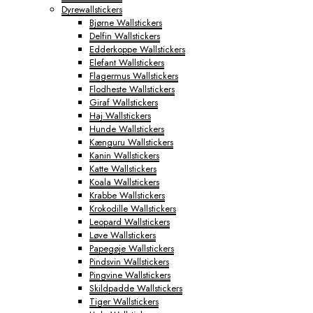
Dyrewallstickers
Byplakater
Bjørne Wallstickers
Aabenraa Plakater
Delfin Wallstickers
Aalborg Plakater
Edderkoppe Wallstickers
Aarhus Plakater
Elefant Wallstickers
Albertslund Plakater
Flagermus Wallstickers
Ballerup Plakater
Flodheste Wallstickers
Birkerød Plakater
Giraf Wallstickers
Brande Plakater
Haj Wallstickers
Brønderslev Plakater
Hunde Wallstickers
Esbjerg Plakater
Kænguru Wallstickers
Farum Plakater
Kanin Wallstickers
Fredericia Plakater
Katte Wallstickers
Frederiksberg Plakater
Koala Wallstickers
Frederikshavn Plakater
Krabbe Wallstickers
Frederikssund Plakater
Krokodille Wallstickers
Grindsted Plakater
Leopard Wallstickers
Haderslev Plakater
Løve Wallstickers
Haslev Plakater
Papegøje Wallstickers
Helsinge Plakater
Pindsvin Wallstickers
Helsingør Plakater
Pingvine Wallstickers
Herning Plakater
Skildpadde Wallstickers
Hillerød Plakater
Tiger Wallstickers
Hinnerup Plakater