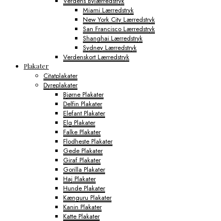
Verdens Bylærredstryk
Miami Lærredstryk
New York City Lærredstryk
San Francisco Lærredstryk
Shanghai Lærredstryk
Sydney Lærredstryk
Verdenskort Lærredstryk
Plakater
Citatplakater
Dyreplakater
Bjørne Plakater
Delfin Plakater
Elefant Plakater
Elg Plakater
Falke Plakater
Flodheste Plakater
Gede Plakater
Giraf Plakater
Gorilla Plakater
Haj Plakater
Hunde Plakater
Kænguru Plakater
Kanin Plakater
Katte Plakater