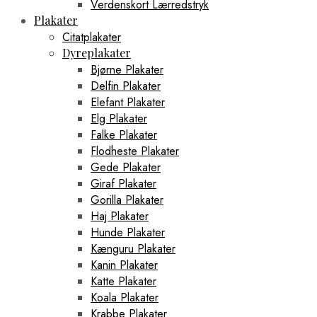
Verdenskort Lærredstryk
Plakater
Citatplakater
Dyreplakater
Bjørne Plakater
Delfin Plakater
Elefant Plakater
Elg Plakater
Falke Plakater
Flodheste Plakater
Gede Plakater
Giraf Plakater
Gorilla Plakater
Haj Plakater
Hunde Plakater
Kænguru Plakater
Kanin Plakater
Katte Plakater
Koala Plakater
Krabbe Plakater