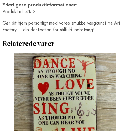
Boston Plakater
Yderligere produktinformationer:
Brasilia Plakater
Produkt id: 4152
Cairo Plakater
Chicago Plakater
Gør dit hjem personligt med vores smukke vægkunst fra Art
Hong Kong Plakater
Factory – din destination for stilfuld indretning!
Houston Plakater
Los Angeles Plakater
Relaterede varer
Mexico City Plakater
Miami Plakater
New York City Plakater
Philadelphia Plakater
San Francisco Plakater
Santiago Plakater
Shanghai Plakater
Singapore Plakater
Sydney Plakater
Tokyo Plakater
Verdenskort Plakater
Madplakater
Ørne Plakater
Pindsvine Plakater
Rio de Janeiro Plakater
Sportsplakater