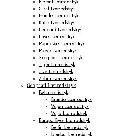
Elefant Lærredstryk
Giraf Lærredstryk
Hunde Lærredstryk
Katte Lærredstryk
Leopard Lærredstryk
Løve Lærredstryk
Papegøje Lærredstryk
Ræve Lærredstryk
Skorpion Lærredstryk
Tiger Lærredstryk
Ulve Lærredstryk
Zebra Lærredstryk
Geografi Lærredstryk
ByLærredstryk
Brande Lærredstryk
Vejen Lærredstryk
Vejle Lærredstryk
Europa Byer Lærredstryk
Berlin Lærredstryk
Istanbul Lærredstryk