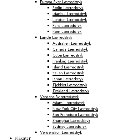
Europa Byer Lærredstryk
Berlin Lærredstryk
Istanbul Lærredstryk
London Lærredstryk
Paris Lærredstryk
Rom Lærredstryk
Lande Lærredstryk
Australien Lærredstryk
Canada Lærredstryk
Cuba Lærredstryk
Frankrig Lærredstryk
Island Lærredstryk
Italien Lærredstryk
Japan Lærredstryk
Tjekkiet Lærredstryk
Tyskland Lærredstryk
Verdens Bylærredstryk
Miami Lærredstryk
New York City Lærredstryk
San Francisco Lærredstryk
Shanghai Lærredstryk
Sydney Lærredstryk
Verdenskort Lærredstryk
Plakater