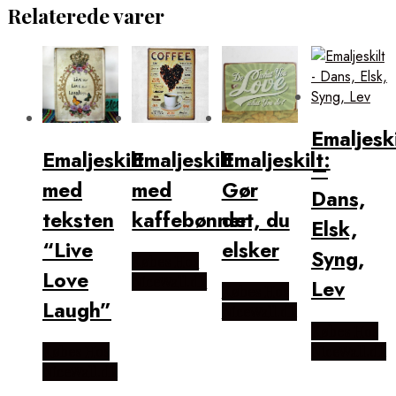
Relaterede varer
Emaljeski
Emaljeskilt
Emaljeskilt
Emaljeskilt:
–
med
med
Gør
Dans,
teksten
kaffebønner
det, du
Elsk,
“Live
elsker
Syng,
Købes Hos
Love
NiceWall.dk
Lev
Købes Hos
Laugh”
NiceWall.dk
Købes Hos
NiceWall.dk
Købes Hos
NiceWall.dk