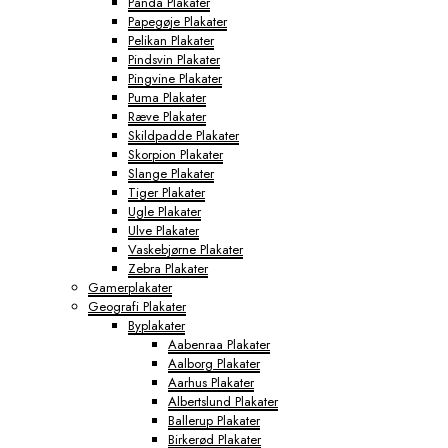
Panda Plakater
Papegøje Plakater
Pelikan Plakater
Pindsvin Plakater
Pingvine Plakater
Puma Plakater
Ræve Plakater
Skildpadde Plakater
Skorpion Plakater
Slange Plakater
Tiger Plakater
Ugle Plakater
Ulve Plakater
Vaskebjørne Plakater
Zebra Plakater
Gamerplakater
Geografi Plakater
Byplakater
Aabenraa Plakater
Aalborg Plakater
Aarhus Plakater
Albertslund Plakater
Ballerup Plakater
Birkerød Plakater