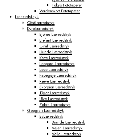
Tokyo Fototapeter
Verdenskort Fototapeter
Lærredstryk
CitatLærredstryk
Dyrelærredstryk
Bjørne Lærredstryk
Elefant Lærredstryk
Giraf Lærredstryk
Hunde Lærredstryk
Katte Lærredstryk
Leopard Lærredstryk
Løve Lærredstryk
Papegøje Lærredstryk
Ræve Lærredstryk
Skorpion Lærredstryk
Tiger Lærredstryk
Ulve Lærredstryk
Zebra Lærredstryk
Geografi Lærredstryk
ByLærredstryk
Brande Lærredstryk
Vejen Lærredstryk
Vejle Lærredstryk