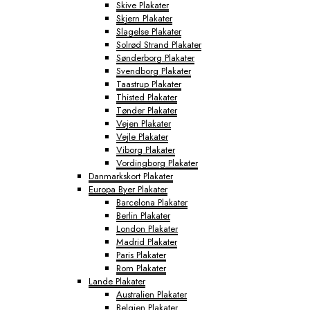
Skive Plakater
Skjern Plakater
Slagelse Plakater
Solrød Strand Plakater
Sønderborg Plakater
Svendborg Plakater
Taastrup Plakater
Thisted Plakater
Tønder Plakater
Vejen Plakater
Vejle Plakater
Viborg Plakater
Vordingborg Plakater
Danmarkskort Plakater
Europa Byer Plakater
Barcelona Plakater
Berlin Plakater
London Plakater
Madrid Plakater
Paris Plakater
Rom Plakater
Lande Plakater
Australien Plakater
Belgien Plakater