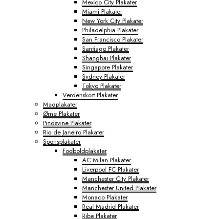
Mexico City Plakater
Miami Plakater
New York City Plakater
Philadelphia Plakater
San Francisco Plakater
Santiago Plakater
Shanghai Plakater
Singapore Plakater
Sydney Plakater
Tokyo Plakater
Verdenskort Plakater
Madplakater
Ørne Plakater
Pindsvine Plakater
Rio de Janeiro Plakater
Sportsplakater
Fodboldplakater
AC Milan Plakater
Liverpool FC Plakater
Manchester City Plakater
Manchester United Plakater
Monaco Plakater
Real Madrid Plakater
Ribe Plakater