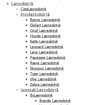
Lærredstryk
CitatLærredstryk
Dyrelærredstryk
Bjørne Lærredstryk
Elefant Lærredstryk
Giraf Lærredstryk
Hunde Lærredstryk
Katte Lærredstryk
Leopard Lærredstryk
Løve Lærredstryk
Papegøje Lærredstryk
Ræve Lærredstryk
Skorpion Lærredstryk
Tiger Lærredstryk
Ulve Lærredstryk
Zebra Lærredstryk
Geografi Lærredstryk
ByLærredstryk
Brande Lærredstryk