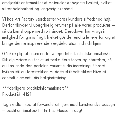
emaljeskilt er fremstillet af materialer af højeste kvalitet, hvilket
sikrer holdbarhed og langvarig skønhed.
Vi hos Art Factory værdsætter vores kunders tilfredshed højt.
Derfor tilbyder vi ubegribelig returret på alle vores produkter –
så du kan shoppe med ro i sindet. Derudover har vi også
mulighed for gratis fragt, hvilket gør det endnu lettere for dig at
bringe denne inspirerende vægdekoration ind i dit hjem.
Gå ikke glip af chancen for at eje dette fantastiske emaljeskilt!
Klik dig videre nu for at udforske flere farver og størrelser, så
du kan finde den perfekte variant til din indretning. Uanset
hvilken stil du foretrækker, vil dette skilt helt sikkert blive et
centralt element i din boligindretning.
**Yderligere produktinformationer:**
Produkt id: 4121
Tag skridtet mod at forvandle dit hjem med kunstneriske udsagn
– bestil dit Emaljeskilt “In This House” i dag!