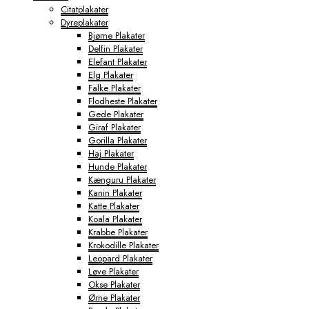
Citatplakater
Dyreplakater
Bjørne Plakater
Delfin Plakater
Elefant Plakater
Elg Plakater
Falke Plakater
Flodheste Plakater
Gede Plakater
Giraf Plakater
Gorilla Plakater
Haj Plakater
Hunde Plakater
Kænguru Plakater
Kanin Plakater
Katte Plakater
Koala Plakater
Krabbe Plakater
Krokodille Plakater
Leopard Plakater
Løve Plakater
Okse Plakater
Ørne Plakater