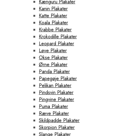
Kænguru Plakater
Kanin Plakater
Katte Plakater
Koala Plakater
Krabbe Plakater
Krokodille Plakater
Leopard Plakater
Løve Plakater
Okse Plakater
Ørne Plakater
Panda Plakater
Papegøje Plakater
Pelikan Plakater
Pindsvin Plakater
Pingvine Plakater
Puma Plakater
Ræve Plakater
Skildpadde Plakater
Skorpion Plakater
Slange Plakater