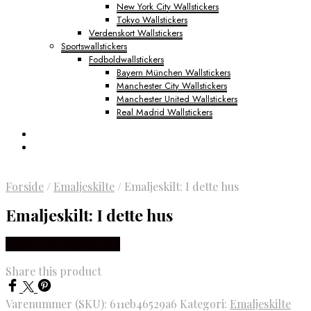
New York City Wallstickers
Tokyo Wallstickers
Verdenskort Wallstickers
Sportswallstickers
Fodboldwallstickers
Bayern München Wallstickers
Manchester City Wallstickers
Manchester United Wallstickers
Real Madrid Wallstickers
Forside
/
Emaljeskilte
/
Emaljeskilt: I dette hus
Emaljeskilt: I dette hus
Købes Hos NiceWall.dk
Share this product
Varenummer (SKU):
611eb46529a6
Kategori:
Emaljeskilte