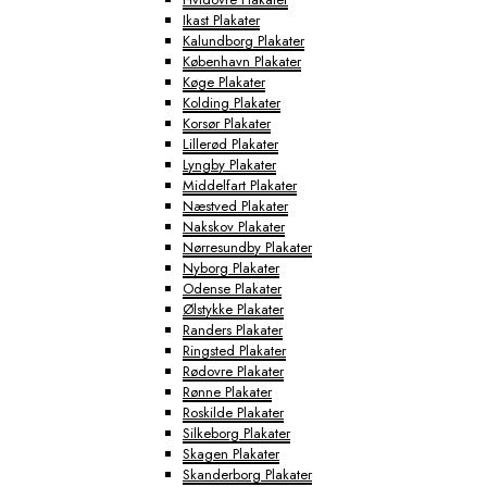
Ikast Plakater
Kalundborg Plakater
København Plakater
Køge Plakater
Kolding Plakater
Korsør Plakater
Lillerød Plakater
Lyngby Plakater
Middelfart Plakater
Næstved Plakater
Nakskov Plakater
Nørresundby Plakater
Nyborg Plakater
Odense Plakater
Ølstykke Plakater
Randers Plakater
Ringsted Plakater
Rødovre Plakater
Rønne Plakater
Roskilde Plakater
Silkeborg Plakater
Skagen Plakater
Skanderborg Plakater