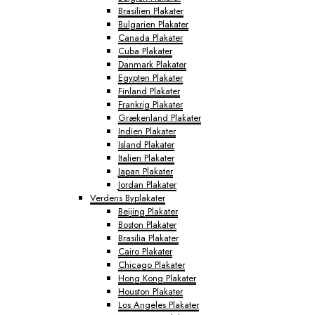
Brasilien Plakater
Bulgarien Plakater
Canada Plakater
Cuba Plakater
Danmark Plakater
Egypten Plakater
Finland Plakater
Frankrig Plakater
Grækenland Plakater
Indien Plakater
Island Plakater
Italien Plakater
Japan Plakater
Jordan Plakater
Verdens Byplakater
Beijing Plakater
Boston Plakater
Brasilia Plakater
Cairo Plakater
Chicago Plakater
Hong Kong Plakater
Houston Plakater
Los Angeles Plakater