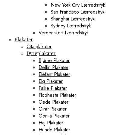
New York City Lærredstryk
San Francisco Lærredstryk
Shanghai Lærredstryk
Sydney Lærredstryk
Verdenskort Lærredstryk
Plakater
Citatplakater
Dyreplakater
Bjørne Plakater
Delfin Plakater
Elefant Plakater
Elg Plakater
Falke Plakater
Flodheste Plakater
Gede Plakater
Giraf Plakater
Gorilla Plakater
Haj Plakater
Hunde Plakater