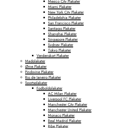
Mexico City Plakater
Miami Plakater
New York City Plakater
Philadelphia Plakater
San Francisco Plakater
Santiago Plakater
Shanghai Plakater
Singapore Plakater
Sydney Plakater
Tokyo Plakater
Verdenskort Plakater
Madplakater
Ørne Plakater
Pindsvine Plakater
Rio de Janeiro Plakater
Sportsplakater
Fodboldplakater
AC Milan Plakater
Liverpool FC Plakater
Manchester City Plakater
Manchester United Plakater
Monaco Plakater
Real Madrid Plakater
Ribe Plakater