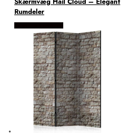
Skærmvæg Hail Cloud – Elegant
Rumdeler
Købes Hos NiceWall.dk