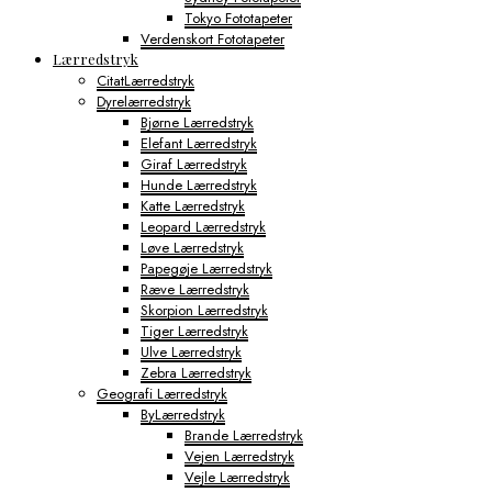
Tokyo Fototapeter
Verdenskort Fototapeter
Lærredstryk
CitatLærredstryk
Dyrelærredstryk
Bjørne Lærredstryk
Elefant Lærredstryk
Giraf Lærredstryk
Hunde Lærredstryk
Katte Lærredstryk
Leopard Lærredstryk
Løve Lærredstryk
Papegøje Lærredstryk
Ræve Lærredstryk
Skorpion Lærredstryk
Tiger Lærredstryk
Ulve Lærredstryk
Zebra Lærredstryk
Geografi Lærredstryk
ByLærredstryk
Brande Lærredstryk
Vejen Lærredstryk
Vejle Lærredstryk