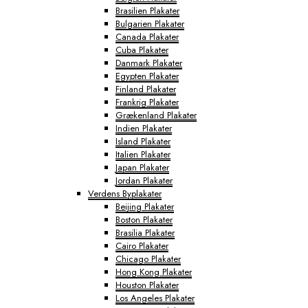
Brasilien Plakater
Bulgarien Plakater
Canada Plakater
Cuba Plakater
Danmark Plakater
Egypten Plakater
Finland Plakater
Frankrig Plakater
Grækenland Plakater
Indien Plakater
Island Plakater
Italien Plakater
Japan Plakater
Jordan Plakater
Verdens Byplakater
Beijing Plakater
Boston Plakater
Brasilia Plakater
Cairo Plakater
Chicago Plakater
Hong Kong Plakater
Houston Plakater
Los Angeles Plakater