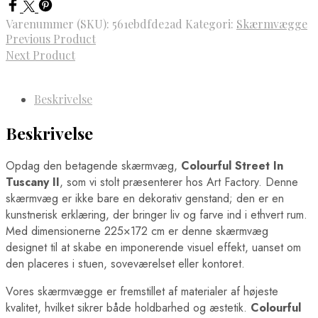
Varenummer (SKU):
561ebdfde2ad
Kategori:
Skærmvægge
Previous Product
Next Product
Beskrivelse
Beskrivelse
Opdag den betagende skærmvæg,
Colourful Street In
Tuscany II
, som vi stolt præsenterer hos Art Factory. Denne
skærmvæg er ikke bare en dekorativ genstand; den er en
kunstnerisk erklæring, der bringer liv og farve ind i ethvert rum.
Med dimensionerne 225×172 cm er denne skærmvæg
designet til at skabe en imponerende visuel effekt, uanset om
den placeres i stuen, soveværelset eller kontoret.
Vores skærmvægge er fremstillet af materialer af højeste
kvalitet, hvilket sikrer både holdbarhed og æstetik.
Colourful