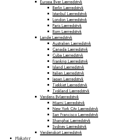
Europa Byer Lærredstryk
Berlin Lærredstryk
Istanbul Lærredstryk
London Lærredstryk
Paris Lærredstryk
Rom Lærredstryk
Lande Lærredstryk
Australien Lærredstryk
Canada Lærredstryk
Cuba Lærredstryk
Frankrig Lærredstryk
Island Lærredstryk
Italien Lærredstryk
Japan Lærredstryk
Tjekkiet Lærredstryk
Tyskland Lærredstryk
Verdens Bylærredstryk
Miami Lærredstryk
New York City Lærredstryk
San Francisco Lærredstryk
Shanghai Lærredstryk
Sydney Lærredstryk
Verdenskort Lærredstryk
Plakater