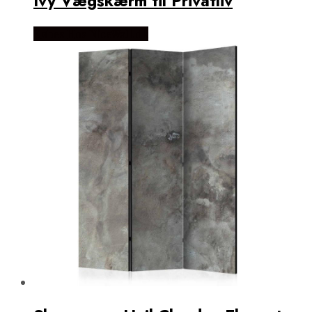
Ivy Vægskærm til Privatliv
Købes Hos NiceWall.dk