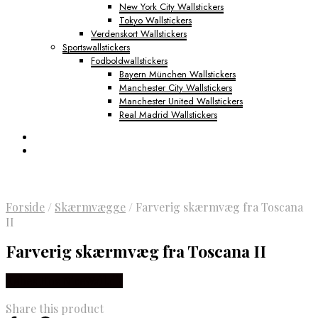
New York City Wallstickers
Tokyo Wallstickers
Verdenskort Wallstickers
Sportswallstickers
Fodboldwallstickers
Bayern München Wallstickers
Manchester City Wallstickers
Manchester United Wallstickers
Real Madrid Wallstickers
Forside
/
Skærmvægge
/
Farverig skærmvæg fra Toscana
II
Farverig skærmvæg fra Toscana II
Købes Hos NiceWall.dk
Share this product