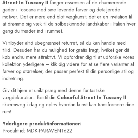
Street In Tuscany II
fanger essensen af de charmerende
gader i Toscana med sine levende farver og detaljerede
motiver. Det er mere end blot vægkunst; det er en invitation til
at drømme sig væk til de solbeskinnede landskaber i Italien hver
gang du træder ind i rummet.
Vi tilbyder altid ubegrænset returret, så du kan handle med
tillid. Desuden har du mulighed for gratis fragt, hvilket gør dit
køb endnu mere attraktivt. Vi opfordrer dig til at udforske vores
kollektion yderligere – klik dig videre for at se flere varianter af
farver og størrelser, der passer perfekt til din personlige stil og
indretning.
Giv dit hjem et unikt præg med denne fantastiske
vægdekoration. Bestil din
Colourful Street In Tuscany II
skærmvæg i dag og oplev hvordan kunst kan transformere dine
rum!
Yderligere produktinformationer:
Produkt id: MDK-PARAVENT622