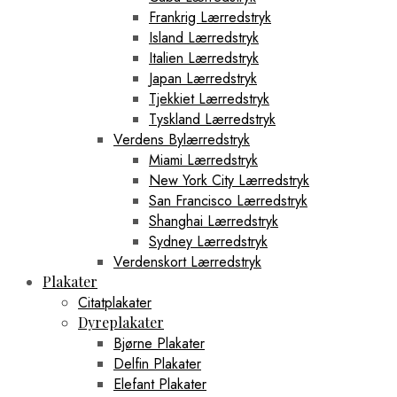
Frankrig Lærredstryk
Island Lærredstryk
Italien Lærredstryk
Japan Lærredstryk
Tjekkiet Lærredstryk
Tyskland Lærredstryk
Verdens Bylærredstryk
Miami Lærredstryk
New York City Lærredstryk
San Francisco Lærredstryk
Shanghai Lærredstryk
Sydney Lærredstryk
Verdenskort Lærredstryk
Plakater
Citatplakater
Dyreplakater
Bjørne Plakater
Delfin Plakater
Elefant Plakater