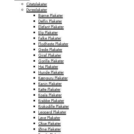
Citatplakater
Dyreplakater
Bjørne Plakater
Delfin Plakater
Elefant Plakater
Elg Plakater
Falke Plakater
Flodheste Plakater
Gede Plakater
Giraf Plakater
Gorilla Plakater
Haj Plakater
Hunde Plakater
Kænguru Plakater
Kanin Plakater
Katte Plakater
Koala Plakater
Krabbe Plakater
Krokodille Plakater
Leopard Plakater
Løve Plakater
Okse Plakater
Ørne Plakater