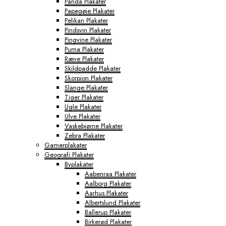
Panda Plakater
Papegøje Plakater
Pelikan Plakater
Pindsvin Plakater
Pingvine Plakater
Puma Plakater
Ræve Plakater
Skildpadde Plakater
Skorpion Plakater
Slange Plakater
Tiger Plakater
Ugle Plakater
Ulve Plakater
Vaskebjørne Plakater
Zebra Plakater
Gamerplakater
Geografi Plakater
Byplakater
Aabenraa Plakater
Aalborg Plakater
Aarhus Plakater
Albertslund Plakater
Ballerup Plakater
Birkerød Plakater