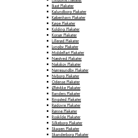
Ikast Plakater
Kalundborg Plakater
København Plakater
Køge Plakater
Kolding Plakater
Korsør Plakater
Lillerød Plakater
Lyngby Plakater
Middelfart Plakater
Næstved Plakater
Nakskov Plakater
Nørresundby Plakater
Nyborg Plakater
Odense Plakater
Ølstykke Plakater
Randers Plakater
Ringsted Plakater
Rødovre Plakater
Rønne Plakater
Roskilde Plakater
Silkeborg Plakater
Skagen Plakater
Skanderborg Plakater