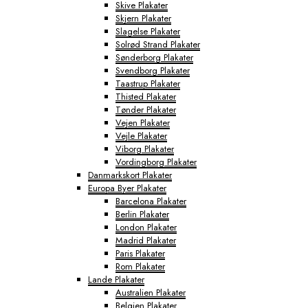
Skive Plakater
Skjern Plakater
Slagelse Plakater
Solrød Strand Plakater
Sønderborg Plakater
Svendborg Plakater
Taastrup Plakater
Thisted Plakater
Tønder Plakater
Vejen Plakater
Vejle Plakater
Viborg Plakater
Vordingborg Plakater
Danmarkskort Plakater
Europa Byer Plakater
Barcelona Plakater
Berlin Plakater
London Plakater
Madrid Plakater
Paris Plakater
Rom Plakater
Lande Plakater
Australien Plakater
Belgien Plakater