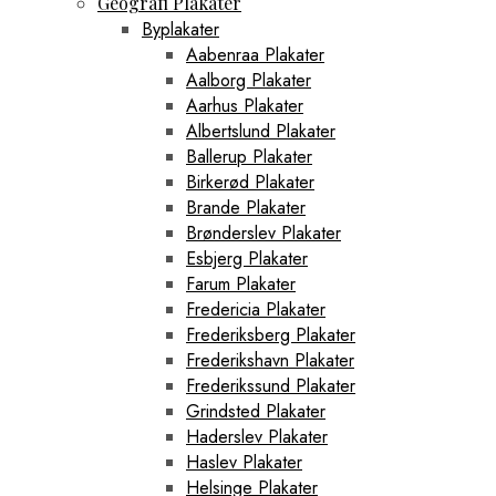
Geografi Plakater
Byplakater
Aabenraa Plakater
Aalborg Plakater
Aarhus Plakater
Albertslund Plakater
Ballerup Plakater
Birkerød Plakater
Brande Plakater
Brønderslev Plakater
Esbjerg Plakater
Farum Plakater
Fredericia Plakater
Frederiksberg Plakater
Frederikshavn Plakater
Frederikssund Plakater
Grindsted Plakater
Haderslev Plakater
Haslev Plakater
Helsinge Plakater