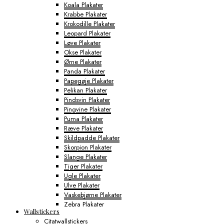
Koala Plakater
Krabbe Plakater
Krokodille Plakater
Leopard Plakater
Løve Plakater
Okse Plakater
Ørne Plakater
Panda Plakater
Papegøje Plakater
Pelikan Plakater
Pindsvin Plakater
Pingvine Plakater
Puma Plakater
Ræve Plakater
Skildpadde Plakater
Skorpion Plakater
Slange Plakater
Tiger Plakater
Ugle Plakater
Ulve Plakater
Vaskebjørne Plakater
Zebra Plakater
Wallstickers
Gamerplakater
Citatwallstickers
Geografi Plakater