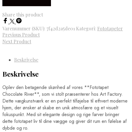
Købes Hos NiceWall.dk
Fodboldwallstickers
Ringsted Plakater
Bayern München Wallstickers
Rødovre Plakater
Manchester City Wallstickers
Share this product
Rønne Plakater
Manchester United Wallstickers
Roskilde Plakater
Real Madrid Wallstickers
Silkeborg Plakater
Varenummer (SKU):
7f42d2a5de01
Kategori:
Fototapeter
Skagen Plakater
Previous Product
Skanderborg Plakater
Next Product
Skive Plakater
Skjern Plakater
Slagelse Plakater
Beskrivelse
Solrød Strand Plakater
Sønderborg Plakater
Svendborg Plakater
Beskrivelse
Taastrup Plakater
Thisted Plakater
Oplev den betagende skønhed af vores **Fototapet
Tønder Plakater
Chocolate River**, som vi stolt præsenterer hos Art Factory.
Vejen Plakater
Vejle Plakater
Dette vægkunstværk er en perfekt tilføjelse til ethvert moderne
Viborg Plakater
hjem, der ønsker at skabe en unik atmosfære og et visuelt
Vordingborg Plakater
fokuspunkt. Med sit elegante design og rige farver bringer
Danmarkskort Plakater
dette fototapet liv til dine vægge og giver dit rum en følelse af
Europa Byer Plakater
dybde og ro.
Barcelona Plakater