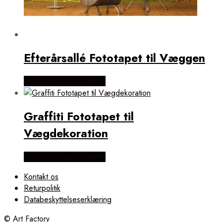
Efterårsallé Fototapet til Væggen
Købes Hos NiceWall.dk
Graffiti Fototapet til
Vægdekoration
Købes Hos NiceWall.dk
Kontakt os
Returpolitik
Databeskyttelseserklæring
© Art Factory