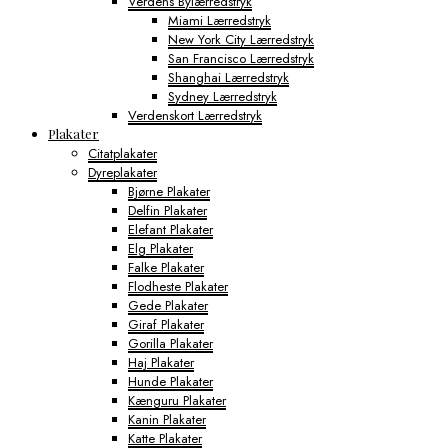
Verdens Bylærredstryk
Miami Lærredstryk
New York City Lærredstryk
San Francisco Lærredstryk
Shanghai Lærredstryk
Sydney Lærredstryk
Verdenskort Lærredstryk
Plakater
Citatplakater
Dyreplakater
Bjørne Plakater
Delfin Plakater
Elefant Plakater
Elg Plakater
Falke Plakater
Flodheste Plakater
Gede Plakater
Giraf Plakater
Gorilla Plakater
Haj Plakater
Hunde Plakater
Kænguru Plakater
Kanin Plakater
Katte Plakater