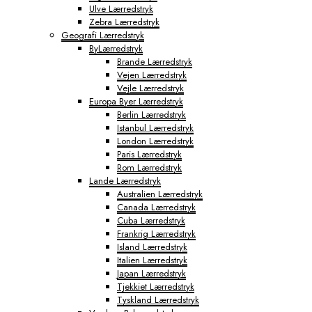
Ulve Lærredstryk
Tokyo Fototapeter
Zebra Lærredstryk
Verdenskort Fototapeter
Geografi Lærredstryk
ByLærredstryk
Brande Lærredstryk
Vejen Lærredstryk
Vejle Lærredstryk
Europa Byer Lærredstryk
Berlin Lærredstryk
Istanbul Lærredstryk
London Lærredstryk
Paris Lærredstryk
Rom Lærredstryk
Lande Lærredstryk
Australien Lærredstryk
Canada Lærredstryk
Cuba Lærredstryk
Frankrig Lærredstryk
Island Lærredstryk
Italien Lærredstryk
Japan Lærredstryk
Tjekkiet Lærredstryk
Tyskland Lærredstryk