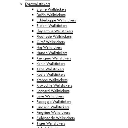
Dyrewallstickers
Byplakater
Bjørne Wallstickers
Aabenraa Plakater
Delfin Wallstickers
Aalborg Plakater
Edderkoppe Wallstickers
Aarhus Plakater
Elefant Wallstickers
Albertslund Plakater
Flagermus Wallstickers
Ballerup Plakater
Flodheste Wallstickers
Birkerød Plakater
Giraf Wallstickers
Brande Plakater
Haj Wallstickers
Brønderslev Plakater
Hunde Wallstickers
Esbjerg Plakater
Kænguru Wallstickers
Farum Plakater
Kanin Wallstickers
Fredericia Plakater
Katte Wallstickers
Frederiksberg Plakater
Koala Wallstickers
Frederikshavn Plakater
Krabbe Wallstickers
Frederikssund Plakater
Krokodille Wallstickers
Grindsted Plakater
Leopard Wallstickers
Haderslev Plakater
Løve Wallstickers
Haslev Plakater
Papegøje Wallstickers
Helsinge Plakater
Pindsvin Wallstickers
Helsingør Plakater
Pingvine Wallstickers
Herning Plakater
Skildpadde Wallstickers
Hillerød Plakater
Tiger Wallstickers
Hinnerup Plakater