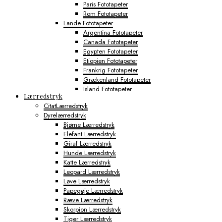
Paris Fototapeter
Rom Fototapeter
Lande Fototapeter
Argentina Fototapeter
Canada Fototapeter
Egypten Fototapeter
Etiopien Fototapeter
Frankrig Fototapeter
Grækenland Fototapeter
Island Fototapeter
Lærredstryk
Italien Fototapeter
CitatLærredstryk
Japan Fototapeter
Dyrelærredstryk
Kenya Fototapeter
Bjørne Lærredstryk
Tyskland Fototapeter
Elefant Lærredstryk
Verdens Byfototapeter
Giraf Lærredstryk
Boston Fototapeter
Hunde Lærredstryk
Chicago Fototapeter
Katte Lærredstryk
Los Angeles Fototapeter
Leopard Lærredstryk
Miami Fototapeter
Løve Lærredstryk
New York City Fototapeter
Papegøje Lærredstryk
Philadelphia Fototapeter
Ræve Lærredstryk
San Francisco Fototapeter
Skorpion Lærredstryk
Shanghai Fototapeter
Tiger Lærredstryk
Sydney Fototapeter