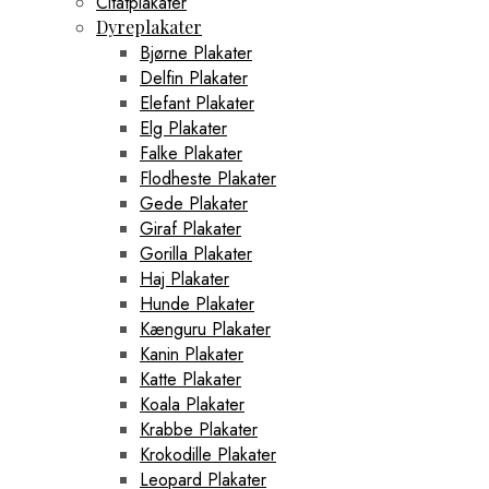
Citatplakater
Dyreplakater
Bjørne Plakater
Delfin Plakater
Elefant Plakater
Elg Plakater
Falke Plakater
Flodheste Plakater
Gede Plakater
Giraf Plakater
Gorilla Plakater
Haj Plakater
Hunde Plakater
Kænguru Plakater
Kanin Plakater
Katte Plakater
Koala Plakater
Krabbe Plakater
Krokodille Plakater
Leopard Plakater