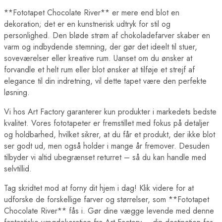
Berlin Plakater
London Plakater
**Fototapet Chocolate River** er mere end blot en
Madrid Plakater
dekoration; det er en kunstnerisk udtryk for stil og
Paris Plakater
personlighed. Den bløde strøm af chokoladefarver skaber en
Rom Plakater
varm og indbydende stemning, der gør det ideelt til stuer,
Lande Plakater
soveværelser eller kreative rum. Uanset om du ønsker at
Australien Plakater
Belgien Plakater
forvandle et helt rum eller blot ønsker at tilføje et strejf af
Brasilien Plakater
elegance til din indretning, vil dette tapet være den perfekte
Bulgarien Plakater
løsning.
Canada Plakater
Cuba Plakater
Vi hos Art Factory garanterer kun produkter i markedets bedste
Danmark Plakater
kvalitet. Vores fototapeter er fremstillet med fokus på detaljer
Egypten Plakater
og holdbarhed, hvilket sikrer, at du får et produkt, der ikke blot
Finland Plakater
Frankrig Plakater
ser godt ud, men også holder i mange år fremover. Desuden
Grækenland Plakater
tilbyder vi altid ubegrænset returret – så du kan handle med
Indien Plakater
selvtillid.
Island Plakater
Italien Plakater
Tag skridtet mod at forny dit hjem i dag! Klik videre for at
Japan Plakater
udforske de forskellige farver og størrelser, som **Fototapet
Jordan Plakater
Verdens Byplakater
Chocolate River** fås i. Gør dine vægge levende med denne
Beijing Plakater