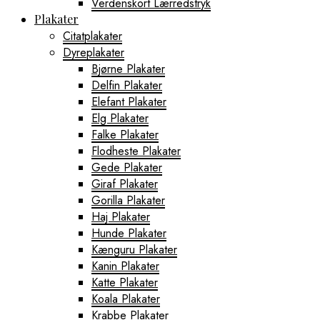
Verdenskort Lærredstryk
Plakater
Citatplakater
Dyreplakater
Bjørne Plakater
Delfin Plakater
Elefant Plakater
Elg Plakater
Falke Plakater
Flodheste Plakater
Gede Plakater
Giraf Plakater
Gorilla Plakater
Haj Plakater
Hunde Plakater
Kænguru Plakater
Kanin Plakater
Katte Plakater
Koala Plakater
Krabbe Plakater