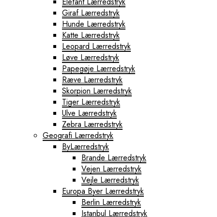
Elefant Lærredstryk
Giraf Lærredstryk
Hunde Lærredstryk
Katte Lærredstryk
Leopard Lærredstryk
Løve Lærredstryk
Papegøje Lærredstryk
Ræve Lærredstryk
Skorpion Lærredstryk
Tiger Lærredstryk
Ulve Lærredstryk
Zebra Lærredstryk
Geografi Lærredstryk
ByLærredstryk
Brande Lærredstryk
Vejen Lærredstryk
Vejle Lærredstryk
Europa Byer Lærredstryk
Berlin Lærredstryk
Istanbul Lærredstryk