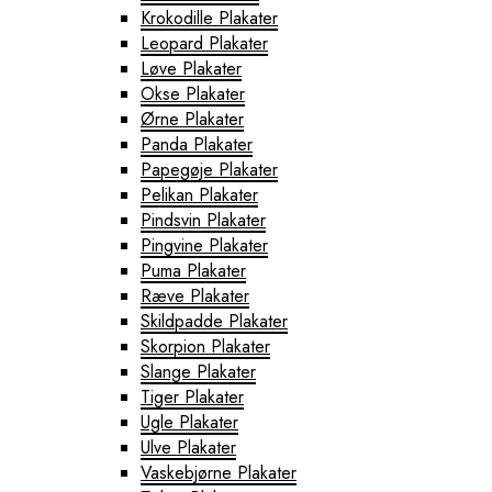
Krokodille Plakater
Leopard Plakater
Løve Plakater
Okse Plakater
Ørne Plakater
Panda Plakater
Papegøje Plakater
Pelikan Plakater
Pindsvin Plakater
Pingvine Plakater
Puma Plakater
Ræve Plakater
Skildpadde Plakater
Skorpion Plakater
Slange Plakater
Tiger Plakater
Ugle Plakater
Ulve Plakater
Vaskebjørne Plakater