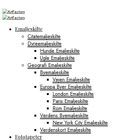
Emaljeskilte
Citatemaljeskilte
Dyreemaljeskilte
Hunde Emaljeskilte
Ugle Emaljeskilte
Geografi Emaljeskilte
Byemaljeskilte
Vejen Emaljeskilte
Europa Byer Emaljeskilte
London Emaljeskilte
Paris Emaljeskilte
Rom Emaljeskilte
Verdens Byemaljeskilte
New York City Emaljeskilte
Verdenskort Emaljeskilte
Fototapeter