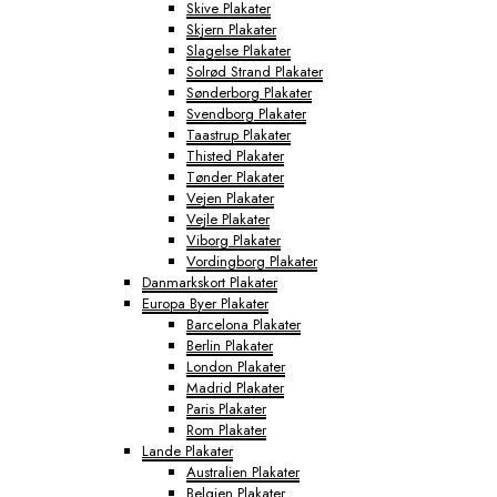
Skive Plakater
Skjern Plakater
Slagelse Plakater
Solrød Strand Plakater
Sønderborg Plakater
Svendborg Plakater
Taastrup Plakater
Thisted Plakater
Tønder Plakater
Vejen Plakater
Vejle Plakater
Viborg Plakater
Vordingborg Plakater
Danmarkskort Plakater
Europa Byer Plakater
Barcelona Plakater
Berlin Plakater
London Plakater
Madrid Plakater
Paris Plakater
Rom Plakater
Lande Plakater
Australien Plakater
Belgien Plakater