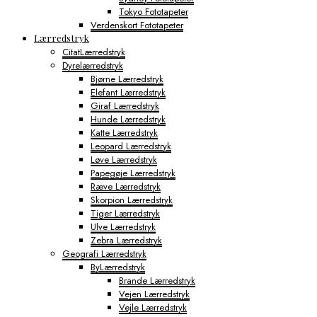
Tokyo Fototapeter
Verdenskort Fototapeter
Lærredstryk
CitatLærredstryk
Dyrelærredstryk
Bjørne Lærredstryk
Elefant Lærredstryk
Giraf Lærredstryk
Hunde Lærredstryk
Katte Lærredstryk
Leopard Lærredstryk
Løve Lærredstryk
Papegøje Lærredstryk
Ræve Lærredstryk
Skorpion Lærredstryk
Tiger Lærredstryk
Ulve Lærredstryk
Zebra Lærredstryk
Geografi Lærredstryk
ByLærredstryk
Brande Lærredstryk
Vejen Lærredstryk
Vejle Lærredstryk