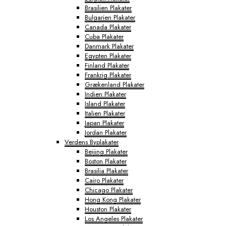
Brasilien Plakater
Bulgarien Plakater
Canada Plakater
Cuba Plakater
Danmark Plakater
Egypten Plakater
Finland Plakater
Frankrig Plakater
Grækenland Plakater
Indien Plakater
Island Plakater
Italien Plakater
Japan Plakater
Jordan Plakater
Verdens Byplakater
Beijing Plakater
Boston Plakater
Brasilia Plakater
Cairo Plakater
Chicago Plakater
Hong Kong Plakater
Houston Plakater
Los Angeles Plakater