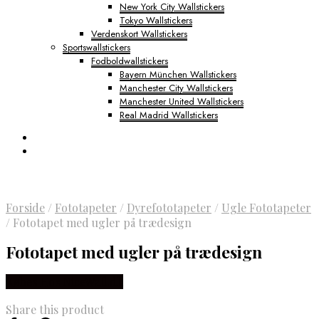
New York City Wallstickers
Tokyo Wallstickers
Verdenskort Wallstickers
Sportswallstickers
Fodboldwallstickers
Bayern München Wallstickers
Manchester City Wallstickers
Manchester United Wallstickers
Real Madrid Wallstickers
Forside
/
Fototapeter
/
Dyrefototapeter
/
Ugle Fototapeter
/
Fototapet med ugler på trædesign
Fototapet med ugler på trædesign
Købes Hos NiceWall.dk
Share this product