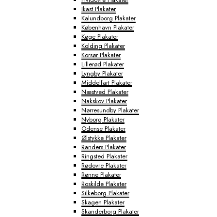
Ikast Plakater
Kalundborg Plakater
København Plakater
Køge Plakater
Kolding Plakater
Korsør Plakater
Lillerød Plakater
Lyngby Plakater
Middelfart Plakater
Næstved Plakater
Nakskov Plakater
Nørresundby Plakater
Nyborg Plakater
Odense Plakater
Ølstykke Plakater
Randers Plakater
Ringsted Plakater
Rødovre Plakater
Rønne Plakater
Roskilde Plakater
Silkeborg Plakater
Skagen Plakater
Skanderborg Plakater