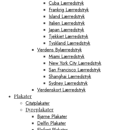
Cuba Lærredstryk
Frankrig Lærredstryk
Island Lærredstryk
Italien Lærredstryk
Japan Lærredstryk
Tjekkiet Lærredstryk
Tyskland Lærredstryk
Verdens Bylærredstryk
Miami Lærredstryk
New York City Lærredstryk
San Francisco Lærredstryk
Shanghai Lærredstryk
Sydney Lærredstryk
Verdenskort Lærredstryk
Plakater
Citatplakater
Dyreplakater
Bjørne Plakater
Delfin Plakater
Elefant Plakater