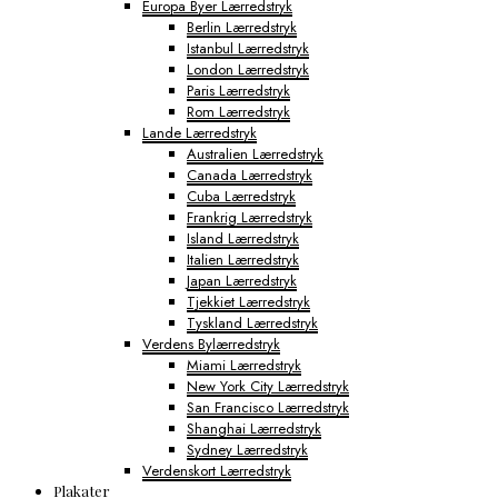
Europa Byer Lærredstryk
Berlin Lærredstryk
Istanbul Lærredstryk
London Lærredstryk
Paris Lærredstryk
Rom Lærredstryk
Lande Lærredstryk
Australien Lærredstryk
Canada Lærredstryk
Cuba Lærredstryk
Frankrig Lærredstryk
Island Lærredstryk
Italien Lærredstryk
Japan Lærredstryk
Tjekkiet Lærredstryk
Tyskland Lærredstryk
Verdens Bylærredstryk
Miami Lærredstryk
New York City Lærredstryk
San Francisco Lærredstryk
Shanghai Lærredstryk
Sydney Lærredstryk
Verdenskort Lærredstryk
Plakater