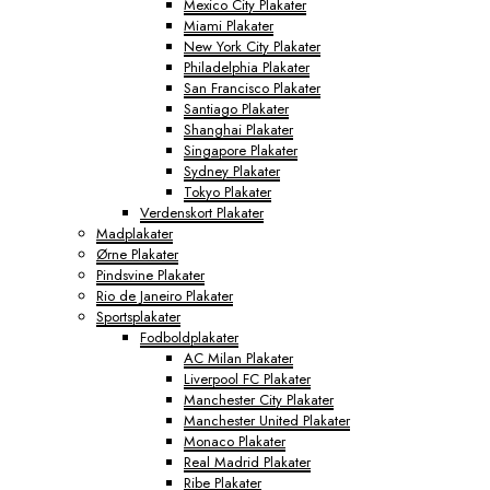
Mexico City Plakater
Miami Plakater
New York City Plakater
Philadelphia Plakater
San Francisco Plakater
Santiago Plakater
Shanghai Plakater
Singapore Plakater
Sydney Plakater
Tokyo Plakater
Verdenskort Plakater
Madplakater
Ørne Plakater
Pindsvine Plakater
Rio de Janeiro Plakater
Sportsplakater
Fodboldplakater
AC Milan Plakater
Liverpool FC Plakater
Manchester City Plakater
Manchester United Plakater
Monaco Plakater
Real Madrid Plakater
Ribe Plakater