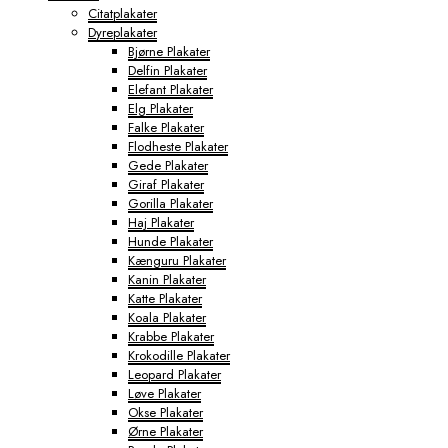
Citatplakater
Dyreplakater
Bjørne Plakater
Delfin Plakater
Elefant Plakater
Elg Plakater
Falke Plakater
Flodheste Plakater
Gede Plakater
Giraf Plakater
Gorilla Plakater
Haj Plakater
Hunde Plakater
Kænguru Plakater
Kanin Plakater
Katte Plakater
Koala Plakater
Krabbe Plakater
Krokodille Plakater
Leopard Plakater
Løve Plakater
Okse Plakater
Ørne Plakater