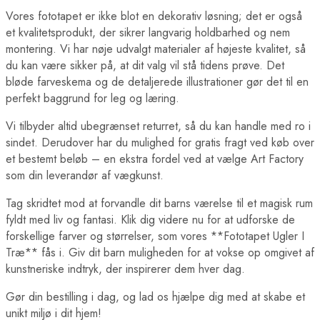
Vores fototapet er ikke blot en dekorativ løsning; det er også
et kvalitetsprodukt, der sikrer langvarig holdbarhed og nem
montering. Vi har nøje udvalgt materialer af højeste kvalitet, så
du kan være sikker på, at dit valg vil stå tidens prøve. Det
bløde farveskema og de detaljerede illustrationer gør det til en
perfekt baggrund for leg og læring.
Vi tilbyder altid ubegrænset returret, så du kan handle med ro i
sindet. Derudover har du mulighed for gratis fragt ved køb over
et bestemt beløb – en ekstra fordel ved at vælge Art Factory
som din leverandør af vægkunst.
Tag skridtet mod at forvandle dit barns værelse til et magisk rum
fyldt med liv og fantasi. Klik dig videre nu for at udforske de
forskellige farver og størrelser, som vores **Fototapet Ugler I
Træ** fås i. Giv dit barn muligheden for at vokse op omgivet af
kunstneriske indtryk, der inspirerer dem hver dag.
Gør din bestilling i dag, og lad os hjælpe dig med at skabe et
unikt miljø i dit hjem!