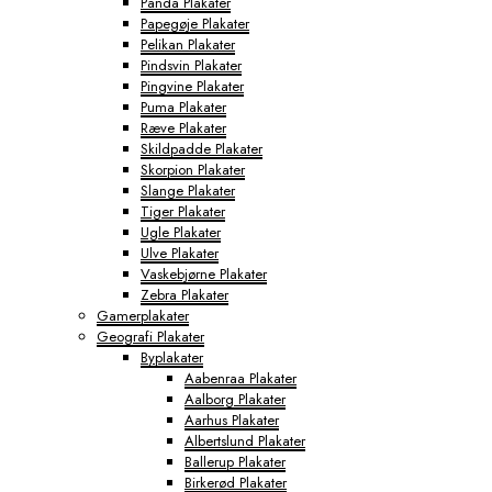
Panda Plakater
Papegøje Plakater
Pelikan Plakater
Pindsvin Plakater
Pingvine Plakater
Puma Plakater
Ræve Plakater
Skildpadde Plakater
Skorpion Plakater
Slange Plakater
Tiger Plakater
Ugle Plakater
Ulve Plakater
Vaskebjørne Plakater
Zebra Plakater
Gamerplakater
Geografi Plakater
Byplakater
Aabenraa Plakater
Aalborg Plakater
Aarhus Plakater
Albertslund Plakater
Ballerup Plakater
Birkerød Plakater