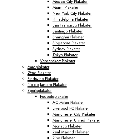
Mexico City Plakater
Miami Plakater
New York City Plakater
Philadelphia Plakater
San Francisco Plakater
Santiago Plakater
Shanghai Plakater
Singapore Plakater
Sydney Plakater
Tokyo Plakater
Verdenskort Plakater
Madplakater
Ørne Plakater
Pindsvine Plakater
Rio de Janeiro Plakater
Sportsplakater
Fodboldplakater
AC Milan Plakater
Liverpool FC Plakater
Manchester City Plakater
Manchester United Plakater
Monaco Plakater
Real Madrid Plakater
Ribe Plakater