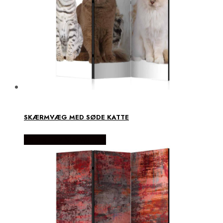
SKÆRMVÆG MED SØDE KATTE
Købes Hos NiceWall.dk