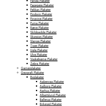
Panda Plakater
Papegøje Plakater
Pelikan Plakater
Pindsvin Plakater
Pingvine Plakater
Puma Plakater
Ræve Plakater
Skildpadde Plakater
Skorpion Plakater
Slange Plakater
Tiger Plakater
Ugle Plakater
Ulve Plakater
Vaskebjørne Plakater
Zebra Plakater
Gamerplakater
Geografi Plakater
Byplakater
Aabenraa Plakater
Aalborg Plakater
Aarhus Plakater
Albertslund Plakater
Ballerup Plakater
Birkerød Plakater