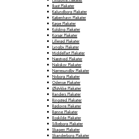
Ikast Plakater
Kalundborg Plakater
København Plakater
Køge Plakater
Kolding Plakater
Korsør Plakater
Lillerød Plakater
Lyngby Plakater
Middelfart Plakater
Næstved Plakater
Nakskov Plakater
Nørresundby Plakater
Nyborg Plakater
Odense Plakater
Ølstykke Plakater
Randers Plakater
Ringsted Plakater
Rødovre Plakater
Rønne Plakater
Roskilde Plakater
Silkeborg Plakater
Skagen Plakater
Skanderborg Plakater