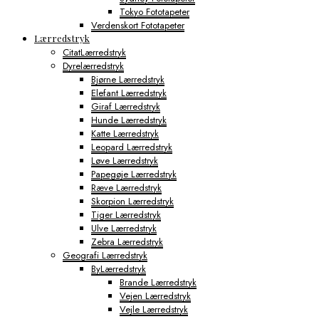
Tokyo Fototapeter
Verdenskort Fototapeter
Lærredstryk
CitatLærredstryk
Dyrelærredstryk
Bjørne Lærredstryk
Elefant Lærredstryk
Giraf Lærredstryk
Hunde Lærredstryk
Katte Lærredstryk
Leopard Lærredstryk
Løve Lærredstryk
Papegøje Lærredstryk
Ræve Lærredstryk
Skorpion Lærredstryk
Tiger Lærredstryk
Ulve Lærredstryk
Zebra Lærredstryk
Geografi Lærredstryk
ByLærredstryk
Brande Lærredstryk
Vejen Lærredstryk
Vejle Lærredstryk