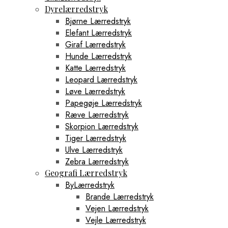
Dyrelærredstryk
Bjørne Lærredstryk
Elefant Lærredstryk
Giraf Lærredstryk
Hunde Lærredstryk
Katte Lærredstryk
Leopard Lærredstryk
Løve Lærredstryk
Papegøje Lærredstryk
Ræve Lærredstryk
Skorpion Lærredstryk
Tiger Lærredstryk
Ulve Lærredstryk
Zebra Lærredstryk
Geografi Lærredstryk
ByLærredstryk
Brande Lærredstryk
Vejen Lærredstryk
Vejle Lærredstryk