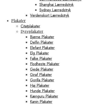
Shanghai Lærredstryk
Sydney Lærredstryk
Verdenskort Lærredstryk
Plakater
Citatplakater
Dyreplakater
Bjørne Plakater
Delfin Plakater
Elefant Plakater
Elg Plakater
Falke Plakater
Flodheste Plakater
Gede Plakater
Giraf Plakater
Gorilla Plakater
Haj Plakater
Hunde Plakater
Kænguru Plakater
Kanin Plakater