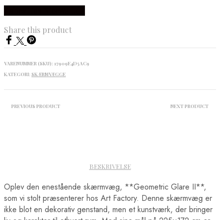
Købes Hos NiceWall.dk
Share this product
VARENUMMER (SKU):
17909E4D5AC9
KATEGORI:
SKÆRMVÆGGE
PREVIOUS PRODUCT
NEXT PRODUCT
BESKRIVELSE
Oplev den enestående skærmvæg, **Geometric Glare II**,
som vi stolt præsenterer hos Art Factory. Denne skærmvæg er
ikke blot en dekorativ genstand, men et kunstværk, der bringer