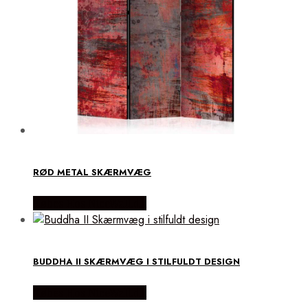
RØD METAL SKÆRMVÆG
Købes Hos NiceWall.dk
BUDDHA II SKÆRMVÆG I STILFULDT DESIGN
Købes Hos NiceWall.dk