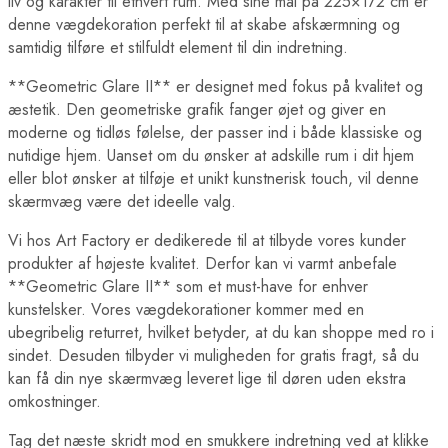
liv og karakter til ethvert rum. Med sine mål på 225×172 cm er
denne vægdekoration perfekt til at skabe afskærmning og
samtidig tilføre et stilfuldt element til din indretning.
**Geometric Glare II** er designet med fokus på kvalitet og
æstetik. Den geometriske grafik fanger øjet og giver en
moderne og tidløs følelse, der passer ind i både klassiske og
nutidige hjem. Uanset om du ønsker at adskille rum i dit hjem
eller blot ønsker at tilføje et unikt kunstnerisk touch, vil denne
skærmvæg være det ideelle valg.
Vi hos Art Factory er dedikerede til at tilbyde vores kunder
produkter af højeste kvalitet. Derfor kan vi varmt anbefale
**Geometric Glare II** som et must-have for enhver
kunstelsker. Vores vægdekorationer kommer med en
ubegribelig returret, hvilket betyder, at du kan shoppe med ro i
sindet. Desuden tilbyder vi muligheden for gratis fragt, så du
kan få din nye skærmvæg leveret lige til døren uden ekstra
omkostninger.
Tag det næste skridt mod en smukkere indretning ved at klikke