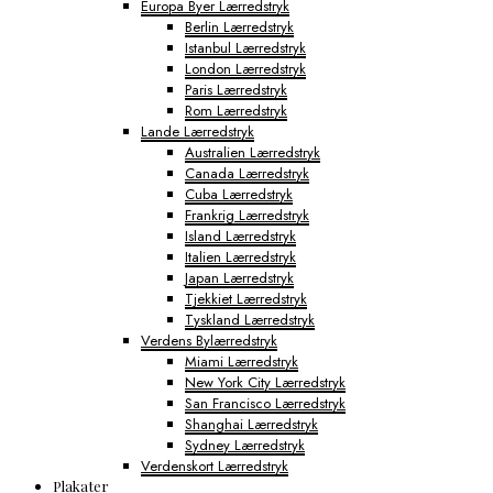
Europa Byer Lærredstryk
Berlin Lærredstryk
Istanbul Lærredstryk
London Lærredstryk
Paris Lærredstryk
Rom Lærredstryk
Lande Lærredstryk
Australien Lærredstryk
Canada Lærredstryk
Cuba Lærredstryk
Frankrig Lærredstryk
Island Lærredstryk
Italien Lærredstryk
Japan Lærredstryk
Tjekkiet Lærredstryk
Tyskland Lærredstryk
Verdens Bylærredstryk
Miami Lærredstryk
New York City Lærredstryk
San Francisco Lærredstryk
Shanghai Lærredstryk
Sydney Lærredstryk
Verdenskort Lærredstryk
Plakater