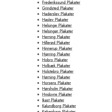
Frederikssund Plakater
Grindsted Plakater
Haderslev Plakater
Haslev Plakater
Helsinge Plakater
Helsingør Plakater
Herning Plakater
Hillerød Plakater
Hinnerup Plakater
Hjørring Plakater
Hobro Plakater
Holbæk Plakater
Holstebro Plakater
Hørning Plakater
Horsens Plakater
Hørsholm Plakater
Hvidovre Plakater
Ikast Plakater
Kalundborg Plakater
København Plakater