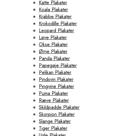
Katte Plakater
Koala Plakater
Krabbe Plakater
Krokodille Plakater
Leopard Plakater
Løve Plakater
Okse Plakater
Ørne Plakater
Panda Plakater
Papegøje Plakater
Pelikan Plakater
Pindsvin Plakater
Pingvine Plakater
Puma Plakater
Ræve Plakater
Skildpadde Plakater
Skorpion Plakater
Slange Plakater
Tiger Plakater
Ugle Plakater