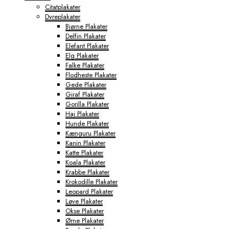
Citatplakater
Dyreplakater
Bjørne Plakater
Delfin Plakater
Elefant Plakater
Elg Plakater
Falke Plakater
Flodheste Plakater
Gede Plakater
Giraf Plakater
Gorilla Plakater
Haj Plakater
Hunde Plakater
Kænguru Plakater
Kanin Plakater
Katte Plakater
Koala Plakater
Krabbe Plakater
Krokodille Plakater
Leopard Plakater
Løve Plakater
Okse Plakater
Ørne Plakater