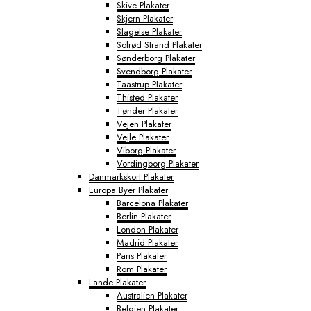
Skive Plakater
Skjern Plakater
Slagelse Plakater
Solrød Strand Plakater
Sønderborg Plakater
Svendborg Plakater
Taastrup Plakater
Thisted Plakater
Tønder Plakater
Vejen Plakater
Vejle Plakater
Viborg Plakater
Vordingborg Plakater
Danmarkskort Plakater
Europa Byer Plakater
Barcelona Plakater
Berlin Plakater
London Plakater
Madrid Plakater
Paris Plakater
Rom Plakater
Lande Plakater
Australien Plakater
Belgien Plakater