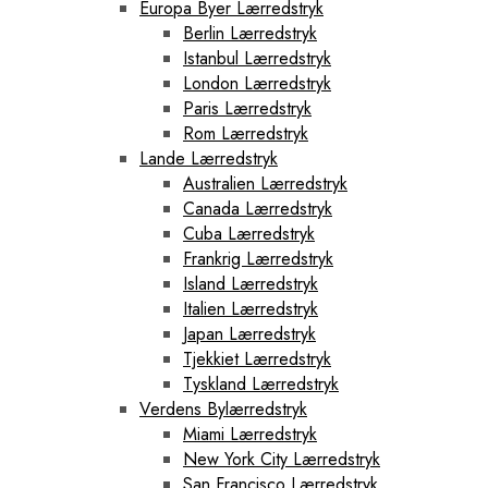
Europa Byer Lærredstryk
Berlin Lærredstryk
Istanbul Lærredstryk
London Lærredstryk
Paris Lærredstryk
Rom Lærredstryk
Lande Lærredstryk
Australien Lærredstryk
Canada Lærredstryk
Cuba Lærredstryk
Frankrig Lærredstryk
Island Lærredstryk
Italien Lærredstryk
Japan Lærredstryk
Tjekkiet Lærredstryk
Tyskland Lærredstryk
Verdens Bylærredstryk
Miami Lærredstryk
New York City Lærredstryk
San Francisco Lærredstryk