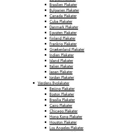
Brasilien Plakater
Bulgarien Plakater
Canada Plakater
Cuba Plakater
Danmark Plakater
Egypten Plakater
Finland Plakater
Frankrig Plakater
Grækenland Plakater
Indien Plakater
Island Plakater
Italien Plakater
Japan Plakater
Jordan Plakater
Verdens Byplakater
Beijing Plakater
Boston Plakater
Brasilia Plakater
Cairo Plakater
Chicago Plakater
Hong Kong Plakater
Houston Plakater
Los Angeles Plakater